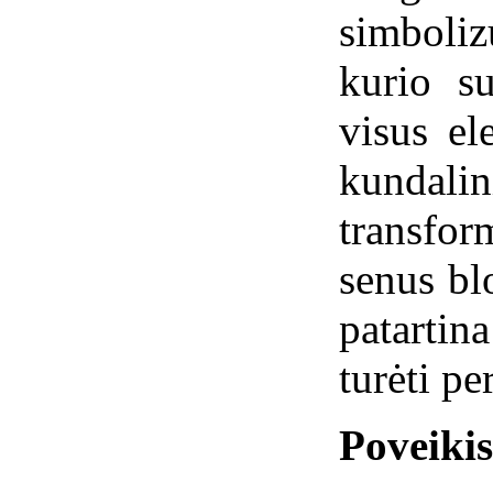
simboliz
kurio su
visus el
kundalin
transfo
senus bl
patarti
turėti pe
Poveiki