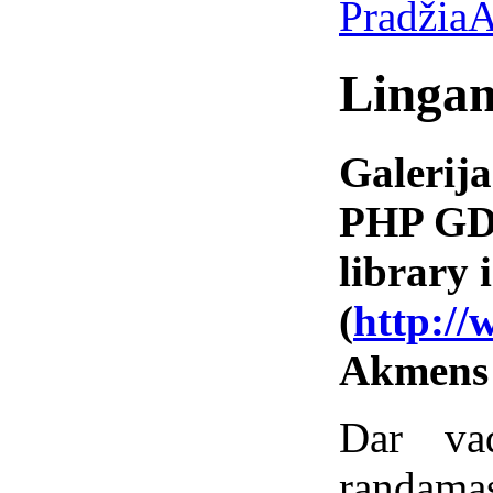
Pradžia
A
Linga
Galerija
PHP GD 
library i
(
http://
Akmens
Dar va
randamas