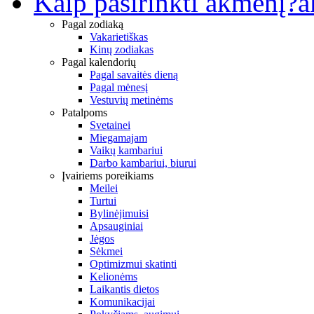
Kaip pasirinkti akmenį?
a
Pagal zodiaką
Vakarietiškas
Kinų zodiakas
Pagal kalendorių
Pagal savaitės dieną
Pagal mėnesį
Vestuvių metinėms
Patalpoms
Svetainei
Miegamajam
Vaikų kambariui
Darbo kambariui, biurui
Įvairiems poreikiams
Meilei
Turtui
Bylinėjimuisi
Apsauginiai
Jėgos
Sėkmei
Optimizmui skatinti
Kelionėms
Laikantis dietos
Komunikacijai