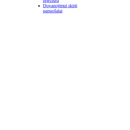
priežiūra
Dovanojimui skirti
papuošalai