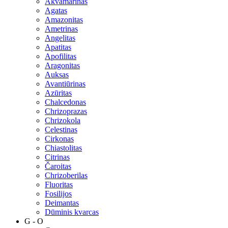
Akvamarinas
Agatas
Amazonitas
Ametrinas
Angelitas
Apatitas
Apofilitas
Aragonitas
Auksas
Avantiūrinas
Azūritas
Chalcedonas
Chrizoprazas
Chrizokola
Celestinas
Cirkonas
Chiastolitas
Citrinas
Čaroitas
Chrizoberilas
Fluoritas
Fosilijos
Deimantas
Dūminis kvarcas
G - O