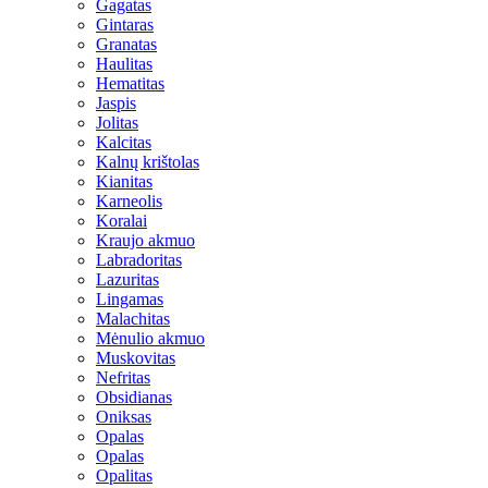
Gagatas
Gintaras
Granatas
Haulitas
Hematitas
Jaspis
Jolitas
Kalcitas
Kalnų krištolas
Kianitas
Karneolis
Koralai
Kraujo akmuo
Labradoritas
Lazuritas
Lingamas
Malachitas
Mėnulio akmuo
Muskovitas
Nefritas
Obsidianas
Oniksas
Opalas
Opalas
Opalitas