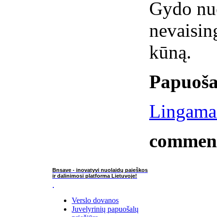
Gydo nuo
nevaisin
kūną.
Papuoša
Lingama
commen
Bnsave - inovatyvi nuolaidų paieškos
ir dalinimosi platforma Lietuvoje!
Verslo dovanos
Juvelyrinių papuošalų