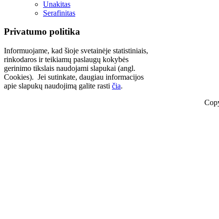
Unakitas
Serafinitas
Privatumo politika
Informuojame, kad šioje svetainėje statistiniais,
rinkodaros ir teikiamų paslaugų kokybės
gerinimo tikslais naudojami slapukai (angl.
Cookies). Jei sutinkate, daugiau informacijos
apie slapukų naudojimą galite rasti
čia
.
Copy