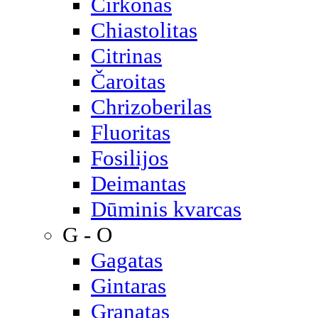
Cirkonas
Chiastolitas
Citrinas
Čaroitas
Chrizoberilas
Fluoritas
Fosilijos
Deimantas
Dūminis kvarcas
G - O
Gagatas
Gintaras
Granatas