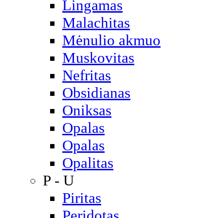
Lingamas
Malachitas
Mėnulio akmuo
Muskovitas
Nefritas
Obsidianas
Oniksas
Opalas
Opalas
Opalitas
P - U
Piritas
Peridotas