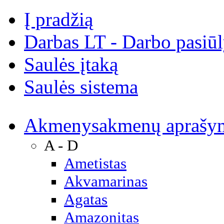
Į pradžią
Darbas LT - Darbo pasiū
Saulės įtaką
Saulės sistema
Akmenys
akmenų aprašy
A - D
Ametistas
Akvamarinas
Agatas
Amazonitas