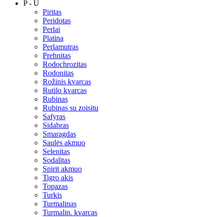
P - U
Piritas
Peridotas
Perlai
Platina
Perlamutras
Prehnitas
Rodochrozitas
Rodonitas
Rožinis kvarcas
Rutilo kvarcas
Rubinas
Rubinas su zoisitu
Safyras
Sidabras
Smaragdas
Saulės akmuo
Selenitas
Sodalitas
Spirit akmuo
Tigro akis
Topazas
Turkis
Turmalinas
Turmalin. kvarcas