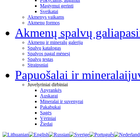
Pokyčiams, augimui
Mąstymui gerinti
Sveikatai
Akmenys vaikams
Akmenų formos
Akmenų spalvų galia
pas
Akmenų ir mineralų galerija
Spalvų katalogas
Spalvos pagal mėnesį
Spalvų testas
Straipsniai
Papuošalai ir mineralai
ju
Juvelyriniai dirbiniai
Apyrankės
Auskarai
Mineralai ir suvenyrai
Pakabukai
Sagės
Vėriniai
Žiedai