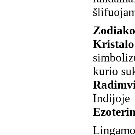
šlifuoja
Zodiako
Kristal
simboliz
kurio su
Radimvi
Indijoje
Ezoterin
Linga