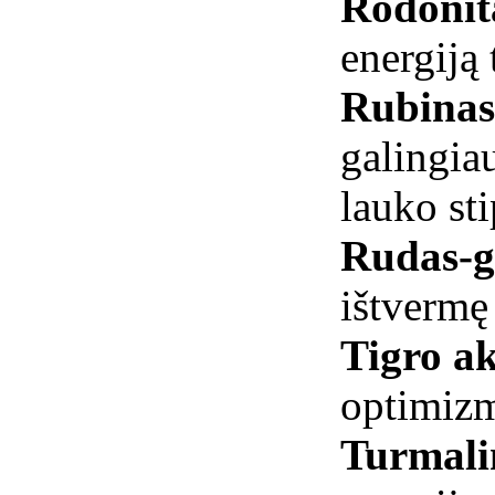
Rodoni
energiją
Rubinas 
galingia
lauko sti
Rudas-ge
ištvermę
Tigro ak
optimiz
Turmali