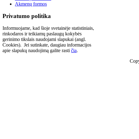
Akmenų formos
Privatumo politika
Informuojame, kad šioje svetainėje statistiniais,
rinkodaros ir teikiamų paslaugų kokybės
gerinimo tikslais naudojami slapukai (angl.
Cookies). Jei sutinkate, daugiau informacijos
apie slapukų naudojimą galite rasti
čia
.
Copy