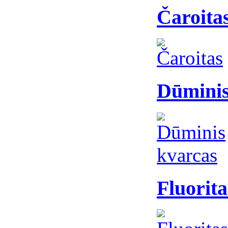
Čaroita
Dūminis
Fluorita