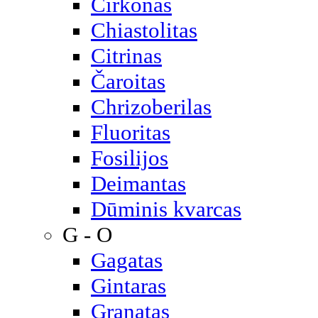
Cirkonas
Chiastolitas
Citrinas
Čaroitas
Chrizoberilas
Fluoritas
Fosilijos
Deimantas
Dūminis kvarcas
G - O
Gagatas
Gintaras
Granatas