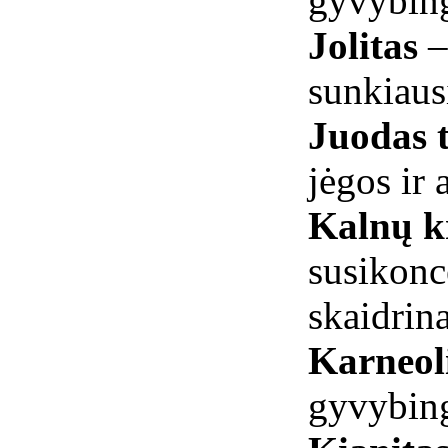
gyvybi
Jolitas
–
sunkiaus
Juodas 
jėgos ir
Kalnų kr
susikonce
skaidrin
Karneol
gyvybin