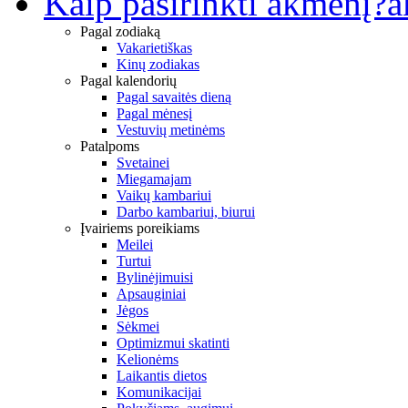
Kaip pasirinkti akmenį?
a
Pagal zodiaką
Vakarietiškas
Kinų zodiakas
Pagal kalendorių
Pagal savaitės dieną
Pagal mėnesį
Vestuvių metinėms
Patalpoms
Svetainei
Miegamajam
Vaikų kambariui
Darbo kambariui, biurui
Įvairiems poreikiams
Meilei
Turtui
Bylinėjimuisi
Apsauginiai
Jėgos
Sėkmei
Optimizmui skatinti
Kelionėms
Laikantis dietos
Komunikacijai