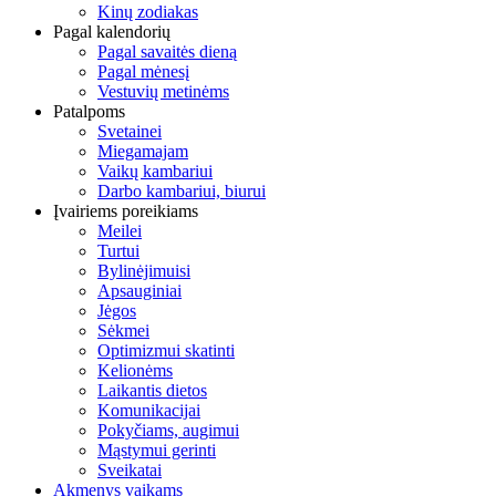
Kinų zodiakas
Pagal kalendorių
Pagal savaitės dieną
Pagal mėnesį
Vestuvių metinėms
Patalpoms
Svetainei
Miegamajam
Vaikų kambariui
Darbo kambariui, biurui
Įvairiems poreikiams
Meilei
Turtui
Bylinėjimuisi
Apsauginiai
Jėgos
Sėkmei
Optimizmui skatinti
Kelionėms
Laikantis dietos
Komunikacijai
Pokyčiams, augimui
Mąstymui gerinti
Sveikatai
Akmenys vaikams