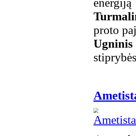
energiją
Turmali
proto pa
Ugninis
stiprybės
Ametist