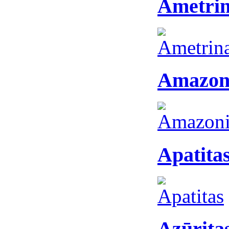
Ametrin
Amazon
Apatita
Azūrita