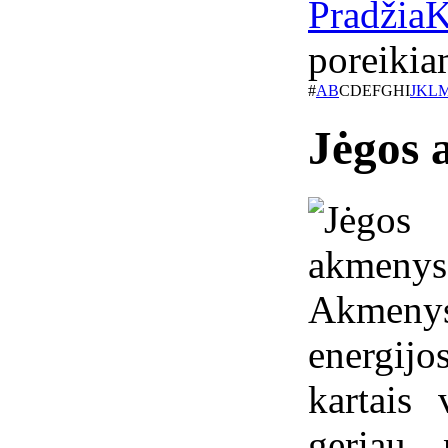
Pradžia
K
poreikia
#
A
B
C
D
E
F
G
H
I
J
K
L
Jėgos 
Akmeny
energijo
kartais
geriau 