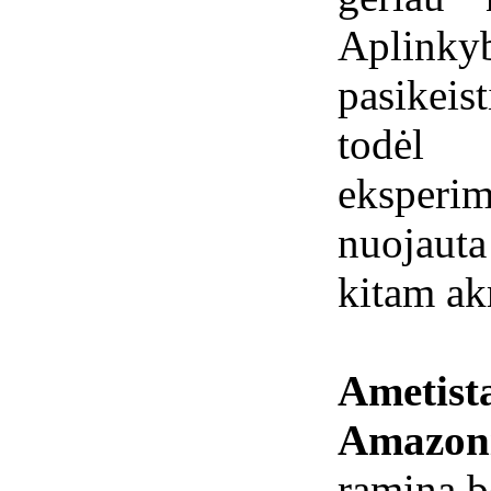
Aplink
pasikeis
todėl
eksperim
nuojaut
kitam ak
Ametist
Amazon
ramina b