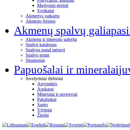
Pokyčiams, augimui
Mąstymui gerinti
Sveikatai
Akmenys vaikams
Akmenų formos
Akmenų spalvų galia
pas
Akmenų ir mineralų galerija
Spalvų katalogas
Spalvos pagal mėnesį
Spalvų testas
Straipsniai
Papuošalai ir mineralai
ju
Juvelyriniai dirbiniai
Apyrankės
Auskarai
Mineralai ir suvenyrai
Pakabukai
Sagės
Vėriniai
Žiedai