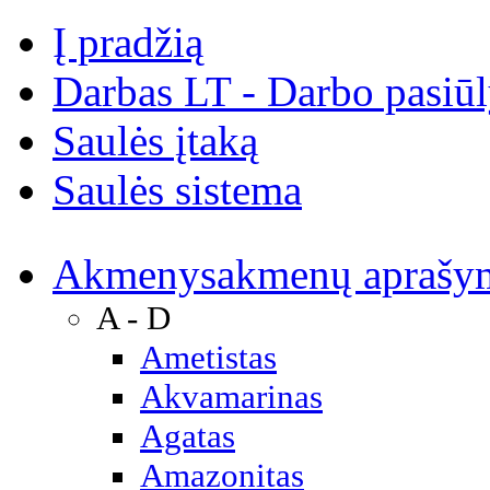
Į pradžią
Darbas LT - Darbo pasiū
Saulės įtaką
Saulės sistema
Akmenys
akmenų aprašy
A - D
Ametistas
Akvamarinas
Agatas
Amazonitas