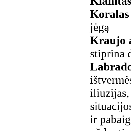
Kianita
Korala
jėgą
Kraujo
stiprina 
Labrado
ištvermė
iliuzijas,
situacijo
ir pabaig