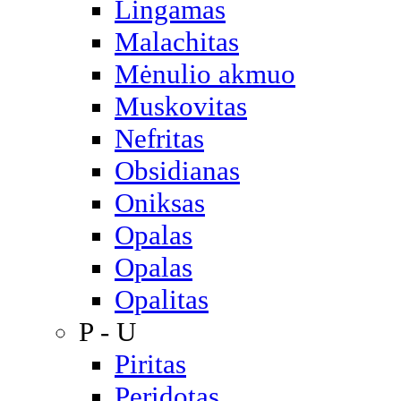
Lingamas
Malachitas
Mėnulio akmuo
Muskovitas
Nefritas
Obsidianas
Oniksas
Opalas
Opalas
Opalitas
P - U
Piritas
Peridotas