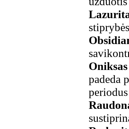
užduotis
Lazurit
stiprybė
Obsidia
savikont
Oniksa
padeda p
periodus
Raudona
sustipri