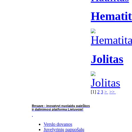
Hematit
Jolitas
[
1
]
2
3
>
>>
Bnsave - inovatyvi nuolaidų paieškos
ir dalinimosi platforma Lietuvoje!
Verslo dovanos
Juvelyrinių papuošalų