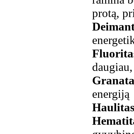
protą, p
Deiman
energeti
Fluorit
daugiau,
Granata
energiją
Haulita
Hemati