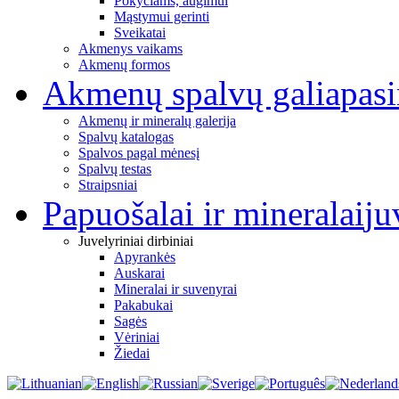
Pokyčiams, augimui
Mąstymui gerinti
Sveikatai
Akmenys vaikams
Akmenų formos
Akmenų spalvų galia
pas
Akmenų ir mineralų galerija
Spalvų katalogas
Spalvos pagal mėnesį
Spalvų testas
Straipsniai
Papuošalai ir mineralai
ju
Juvelyriniai dirbiniai
Apyrankės
Auskarai
Mineralai ir suvenyrai
Pakabukai
Sagės
Vėriniai
Žiedai