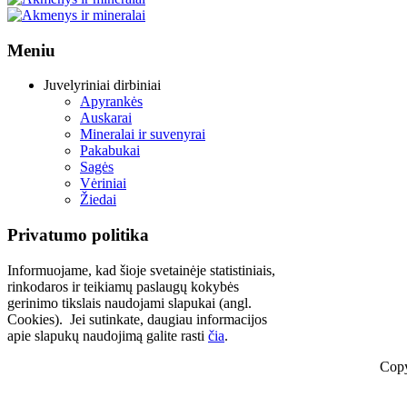
Meniu
Juvelyriniai dirbiniai
Apyrankės
Auskarai
Mineralai ir suvenyrai
Pakabukai
Sagės
Vėriniai
Žiedai
Privatumo politika
Informuojame, kad šioje svetainėje statistiniais,
rinkodaros ir teikiamų paslaugų kokybės
gerinimo tikslais naudojami slapukai (angl.
Cookies). Jei sutinkate, daugiau informacijos
apie slapukų naudojimą galite rasti
čia
.
Copy