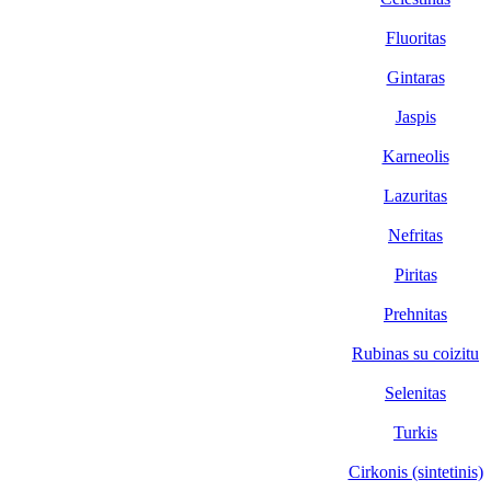
Fluoritas
Gintaras
Jaspis
Karneolis
Lazuritas
Nefritas
Piritas
Prehnitas
Rubinas su coizitu
Selenitas
Turkis
Cirkonis (sintetinis)