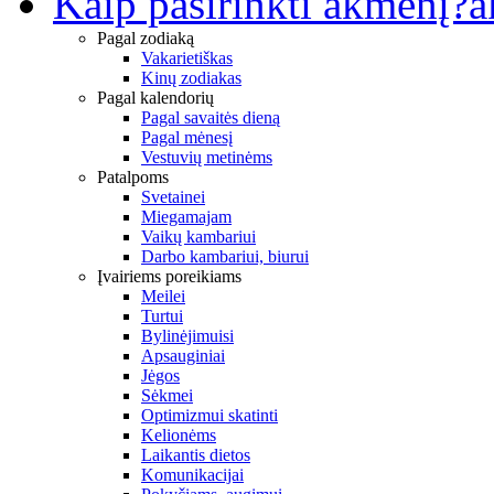
Kaip pasirinkti akmenį?
a
Pagal zodiaką
Vakarietiškas
Kinų zodiakas
Pagal kalendorių
Pagal savaitės dieną
Pagal mėnesį
Vestuvių metinėms
Patalpoms
Svetainei
Miegamajam
Vaikų kambariui
Darbo kambariui, biurui
Įvairiems poreikiams
Meilei
Turtui
Bylinėjimuisi
Apsauginiai
Jėgos
Sėkmei
Optimizmui skatinti
Kelionėms
Laikantis dietos
Komunikacijai