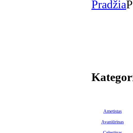
Pradžia
P
Kategor
Ametistas
Avaniūrinas
Celestinas