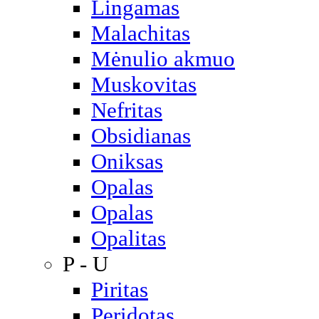
Lingamas
Malachitas
Mėnulio akmuo
Muskovitas
Nefritas
Obsidianas
Oniksas
Opalas
Opalas
Opalitas
P - U
Piritas
Peridotas