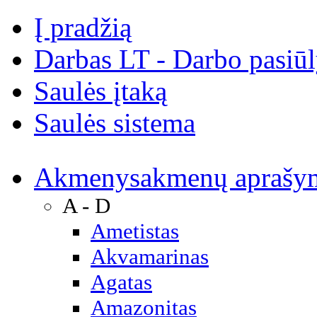
Į pradžią
Darbas LT - Darbo pasiū
Saulės įtaką
Saulės sistema
Akmenys
akmenų aprašy
A - D
Ametistas
Akvamarinas
Agatas
Amazonitas