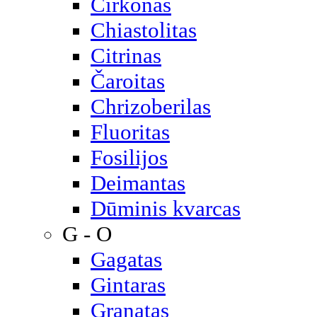
Cirkonas
Chiastolitas
Citrinas
Čaroitas
Chrizoberilas
Fluoritas
Fosilijos
Deimantas
Dūminis kvarcas
G - O
Gagatas
Gintaras
Granatas