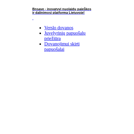
Bnsave - inovatyvi nuolaidų paieškos
ir dalinimosi platforma Lietuvoje!
Verslo dovanos
Juvelyrinių papuošalų
priežiūra
Dovanojimui skirti
papuošalai