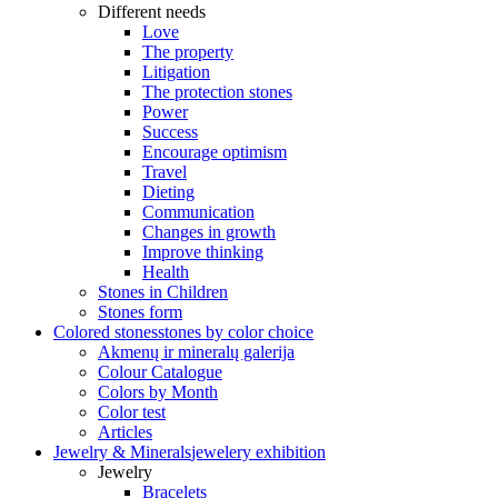
Different needs
Love
The property
Litigation
The protection stones
Power
Success
Encourage optimism
Travel
Dieting
Communication
Changes in growth
Improve thinking
Health
Stones in Children
Stones form
Colored stones
stones by color choice
Akmenų ir mineralų galerija
Colour Catalogue
Colors by Month
Color test
Articles
Jewelry & Minerals
jewelery exhibition
Jewelry
Bracelets