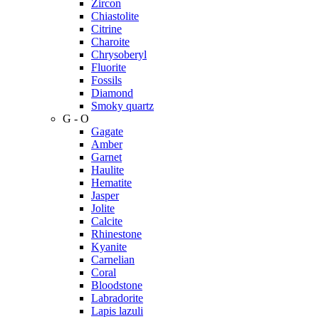
Zircon
Chiastolite
Citrine
Charoite
Chrysoberyl
Fluorite
Fossils
Diamond
Smoky quartz
G - O
Gagate
Amber
Garnet
Haulite
Hematite
Jasper
Jolite
Calcite
Rhinestone
Kyanite
Carnelian
Coral
Bloodstone
Labradorite
Lapis lazuli