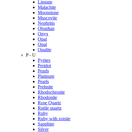
Lingam
Malachite
Moonstone
Muscovite
Nephritis
Obsidian
Onyx
Opal
Opal
Opalite
P - U
Pyrites
Peridot
Pearls
Platinum
Pearls
Prehnite
Rhodochrosite
Rhodonite
Rose Quartz
Rutile quartz
Ruby
Ruby with zoisite
Sapphire
Silver