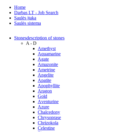
Home
Darbas LT - Job Search
Saulės įtaką
Saulės sistema
Stones
description of stones
A - D
Amethyst
Aquamarine
Agate
Amazonite
Ametrine
Angelite
Apatite
Apophyllite
Aragon
Gold
Аventurine
Azure
Chalcedony
Chrysoprase
Chrizokola
Celestine