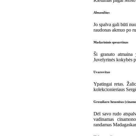
Kietumas pagal Moso s
Almanditas
Jo spalva gali būti nuo
raudonas akmuo po ru
Madarininis spesartinas
Ši granato atmaina 
Juvelyrinės kokybės pas
Uvarovitas
Ypatingai retas. Žali
kolekcionieriaus Serg
Grosuliaro hesonitas (cinam
Dėl savo rudo atspalv
vadinamas cinamono 
randamas Madagaskare,