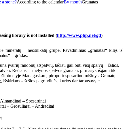
 a stone?
According to the calendar
By month
Granatas
ing library is not installed (
http://www.php.net/gd
)
lė mineralų – neosilikatų grupė. Pavadinimas „granatas“ kilęs iš
natus“ – grūdas.
ūna įvairių raudonų atspalvių, tačiau gali būti visų spalvų – žalios,
alviai. Rečiausi – mėlynos spalvos granatai, pirmasyk išgauti tik
šimtmetyje Madagaskare, piropo ir spesartino mišinys. Granatų
, išskiriamos šešios pagrindinės, kurios dar tarpusavyje
 - Almandinai – Spesartinai
itai – Grosuliarai – Andraditai
s)