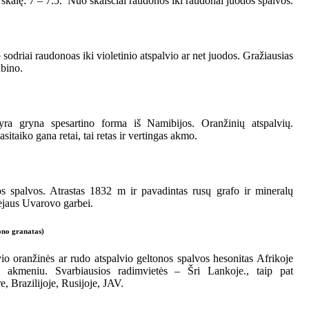
kalę: 7 – 7.5. Nuo skaisčiai raudonos iki raudonai juodos spalvos.
 sodriai raudonoas iki violetinio atspalvio ar net juodos. Gražiausias
bino.
yra gryna spesartino forma iš Namibijos. Oranžinių atspalvių.
itaiko gana retai, tai retas ir vertingas akmo.
os spalvos. Atrastas 1832 m ir pavadintas rusų grafo ir mineralų
ėjaus Uvarovo garbei.
ono granatas)
io oranžinės ar rudo atspalvio geltonos spalvos hesonitas Afrikoje
akmeniu. Svarbiausios radimvietės – Šri Lankoje., taip pat
 Brazilijoje, Rusijoje, JAV.