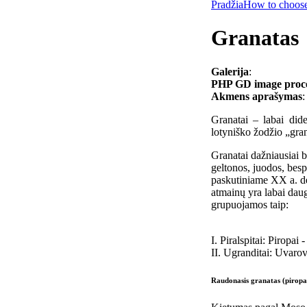
Pradžia
How to choose
Granatas
Galerija
:
PHP GD image process
Akmens aprašymas
:
Granatai – labai dide
lotyniško žodžio „gra
Granatai dažniausiai b
geltonos, juodos, besp
paskutiniame XX a. de
atmainų yra labai daug
grupuojamos taip:
I. Piralspitai: Piropai
II. Ugranditai: Uvarov
Raudonasis granatas (piropa