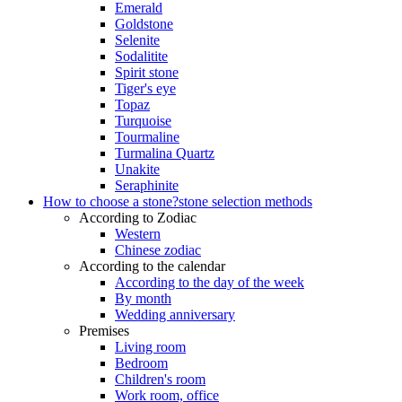
Emerald
Goldstone
Selenite
Sodalitite
Spirit stone
Tiger's eye
Topaz
Turquoise
Tourmaline
Turmalina Quartz
Unakite
Seraphinite
How to choose a stone?
stone selection methods
According to Zodiac
Western
Chinese zodiac
According to the calendar
According to the day of the week
By month
Wedding anniversary
Premises
Living room
Bedroom
Children's room
Work room, office