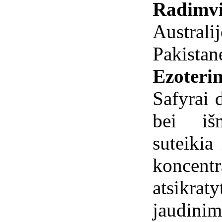
Radimvi
Australij
Pakistan
Ezoterin
Safyrai 
bei iš
suteikia
koncent
atsikra
jaudinim