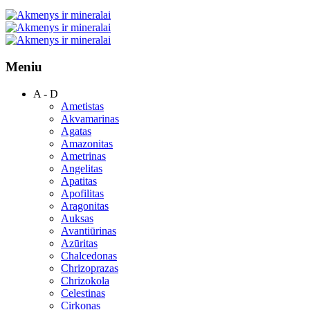
Meniu
A - D
Ametistas
Akvamarinas
Agatas
Amazonitas
Ametrinas
Angelitas
Apatitas
Apofilitas
Aragonitas
Auksas
Avantiūrinas
Azūritas
Chalcedonas
Chrizoprazas
Chrizokola
Celestinas
Cirkonas