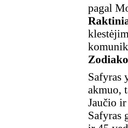
pagal Mo
Raktini
klestė
komunik
Zodiako
Safyras 
akmuo, t
Jaučio i
Safyras 