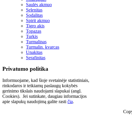
Saulės akmuo
Selenitas
Sodalitas
Spirit akmuo
Tigro akis
Topazas
Turkis
Turmalinas
Turmalin. kvarcas
Unakitas
Serafinitas
Privatumo politika
Informuojame, kad šioje svetainėje statistiniais,
rinkodaros ir teikiamų paslaugų kokybės
gerinimo tikslais naudojami slapukai (angl.
Cookies). Jei sutinkate, daugiau informacijos
apie slapukų naudojimą galite rasti
čia
.
Copy