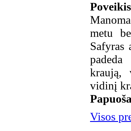
Poveiki
Manoma,
metu be
Safyras 
padeda 
kraują,
vidinį k
Papuoša
Visos pre