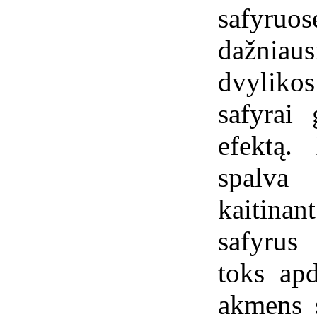
safyru
dažniaus
dvylik
safyrai 
efektą.
spalva
kaitina
safyrus
toks apd
akmens 