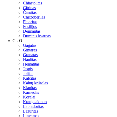
Chiastolitas
Citrinas
Čaroitas
Chrizoberilas
Fluoritas
Fosilijos
Deimantas
Dūminis kvarcas
G - O
Gagatas
Gintaras
Granatas
Haulitas
Hematitas
Jaspis
Jolitas
Kalcitas
Kalnų krištolas
Kianitas
Karneolis
Koralai
Kraujo akmuo
Labradoritas
Lazuritas
Lingamas