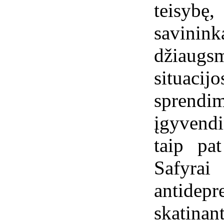
teisybę,
savinink
džiaugs
situacij
sprend
įgyvendi
taip pat
Safyrai
antid
skatinant