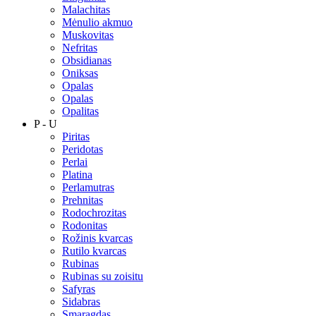
Malachitas
Mėnulio akmuo
Muskovitas
Nefritas
Obsidianas
Oniksas
Opalas
Opalas
Opalitas
P - U
Piritas
Peridotas
Perlai
Platina
Perlamutras
Prehnitas
Rodochrozitas
Rodonitas
Rožinis kvarcas
Rutilo kvarcas
Rubinas
Rubinas su zoisitu
Safyras
Sidabras
Smaragdas