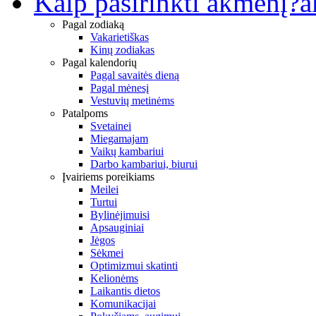
Kaip pasirinkti akmenį?
a
Pagal zodiaką
Vakarietiškas
Kinų zodiakas
Pagal kalendorių
Pagal savaitės dieną
Pagal mėnesį
Vestuvių metinėms
Patalpoms
Svetainei
Miegamajam
Vaikų kambariui
Darbo kambariui, biurui
Įvairiems poreikiams
Meilei
Turtui
Bylinėjimuisi
Apsauginiai
Jėgos
Sėkmei
Optimizmui skatinti
Kelionėms
Laikantis dietos
Komunikacijai