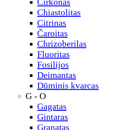
Cirkonas
Chiastolitas
Citrinas
Čaroitas
Chrizoberilas
Fluoritas
Fosilijos
Deimantas
Dūminis kvarcas
G - O
Gagatas
Gintaras
Granatas