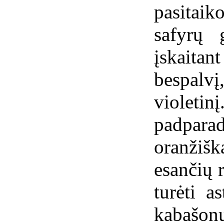
pasitai
safyrų 
įskaita
bespalvį
violetin
padpara
oranžišk
esančių r
turėti a
kabašo