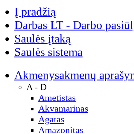
Į pradžią
Darbas LT - Darbo pasiū
Saulės įtaką
Saulės sistema
Akmenys
akmenų aprašy
A - D
Ametistas
Akvamarinas
Agatas
Amazonitas