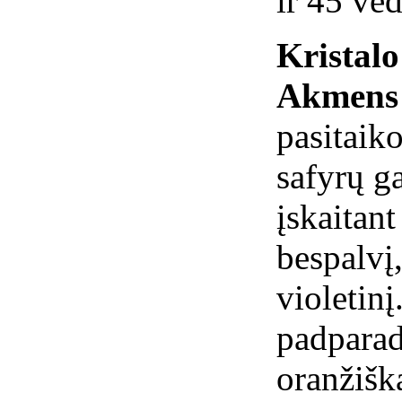
ir 45 ve
Kristal
Akmens 
pasitaiko
safyrų ga
įskaitant
bespalvį,
violetinį
padparad
oranžiška