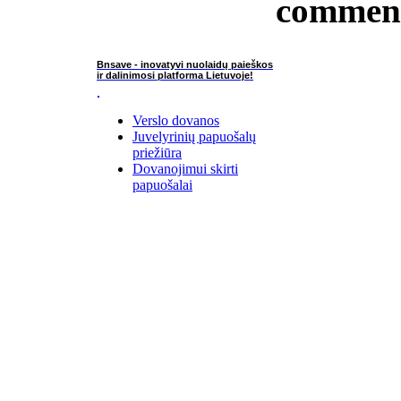
commen
Bnsave - inovatyvi nuolaidų paieškos
ir dalinimosi platforma Lietuvoje!
Verslo dovanos
Juvelyrinių papuošalų
priežiūra
Dovanojimui skirti
papuošalai