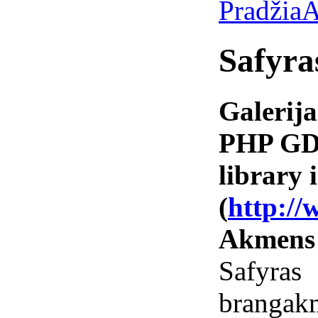
Pradžia
A
Safyra
Galerija
PHP GD 
library i
(
http://
Akmens
Safyr
branga