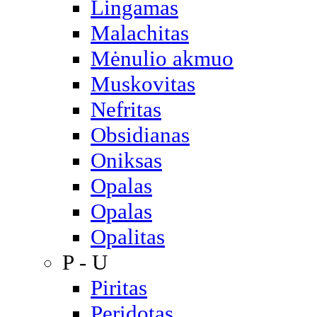
Lingamas
Malachitas
Mėnulio akmuo
Muskovitas
Nefritas
Obsidianas
Oniksas
Opalas
Opalas
Opalitas
P - U
Piritas
Peridotas