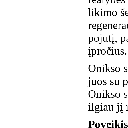
likimo š
regenerac
pojūtį, 
įpročius.
Onikso s
juos su p
Onikso s
ilgiau jį
Poveiki