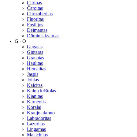
Citrinas
Čaroitas
Chrizoberilas
Fluoritas
Fosilijos
Deimantas
Dūminis kvarcas
G - O
Gagatas
Gintaras
Granatas
Haulitas
Hematitas
Jaspis
Jolitas
Kalcitas
Kalnų krištolas
Kianitas
Karneolis
Koralai
Kraujo akmuo
Labradoritas
Lazuritas
Lingamas
Malachitas