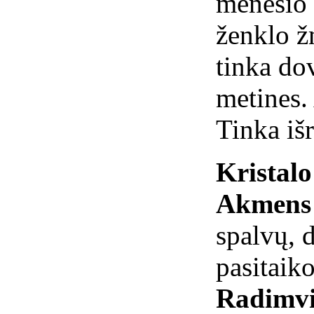
mėnesio 
ženklo 
tinka do
metines.
Tinka iš
Kristal
Akmens 
spalvų, 
pasitaiko
Radimvi