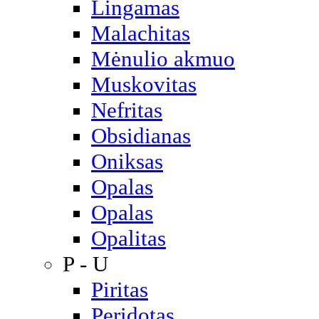
Lingamas
Malachitas
Mėnulio akmuo
Muskovitas
Nefritas
Obsidianas
Oniksas
Opalas
Opalas
Opalitas
P - U
Piritas
Peridotas