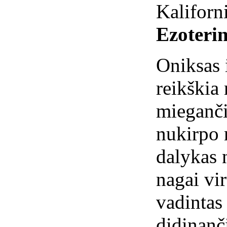
Kaliforn
Ezoterin
Oniksas 
reikškia
mieganči
nukirpo 
dalykas n
nagai vi
vadintas
didinanč