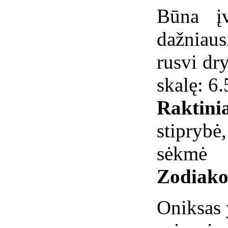
Būna įv
dažniaus
rusvi dr
skalę: 6.
Raktini
stiprybė
sėkmė
Zodiako
Oniksas 