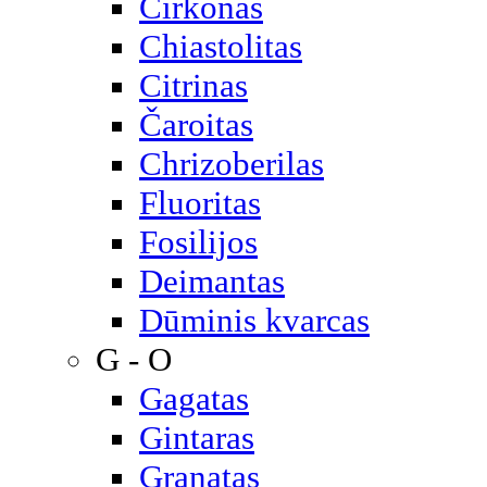
Cirkonas
Chiastolitas
Citrinas
Čaroitas
Chrizoberilas
Fluoritas
Fosilijos
Deimantas
Dūminis kvarcas
G - O
Gagatas
Gintaras
Granatas