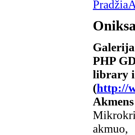
Pradžia
A
Oniksa
Galerija
PHP GD 
library i
(
http://
Akmens
Mikrokr
akmuo,