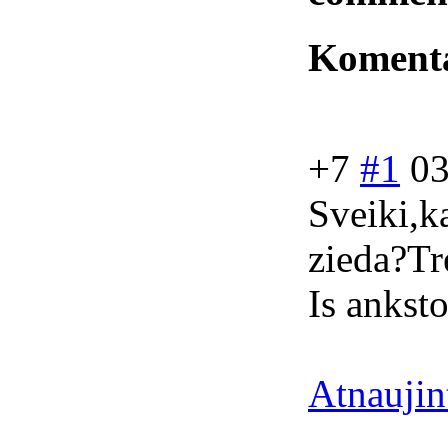
Koment
+7
#1
03
Sveiki,ka
zieda?Tre
Is anksto
Atnaujin