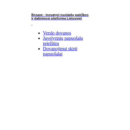
Bnsave - inovatyvi nuolaidų paieškos
ir dalinimosi platforma Lietuvoje!
Verslo dovanos
Juvelyrinių papuošalų
priežiūra
Dovanojimui skirti
papuošalai