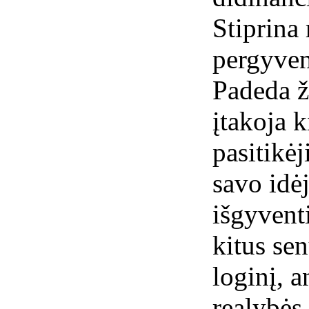
Stiprina
pergyven
Padeda ž
įtakoja k
pasitikė
savo idėj
išgyventi
kitus sen
loginį, a
realybės 