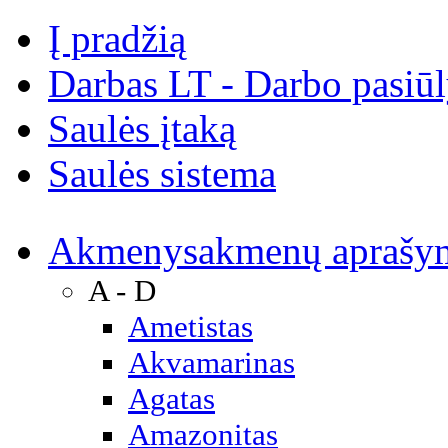
Į pradžią
Darbas LT - Darbo pasiū
Saulės įtaką
Saulės sistema
Akmenys
akmenų aprašy
A - D
Ametistas
Akvamarinas
Agatas
Amazonitas