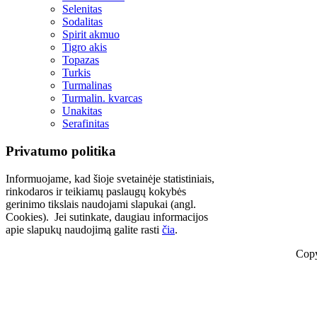
Selenitas
Sodalitas
Spirit akmuo
Tigro akis
Topazas
Turkis
Turmalinas
Turmalin. kvarcas
Unakitas
Serafinitas
Privatumo politika
Informuojame, kad šioje svetainėje statistiniais,
rinkodaros ir teikiamų paslaugų kokybės
gerinimo tikslais naudojami slapukai (angl.
Cookies). Jei sutinkate, daugiau informacijos
apie slapukų naudojimą galite rasti
čia
.
Copy