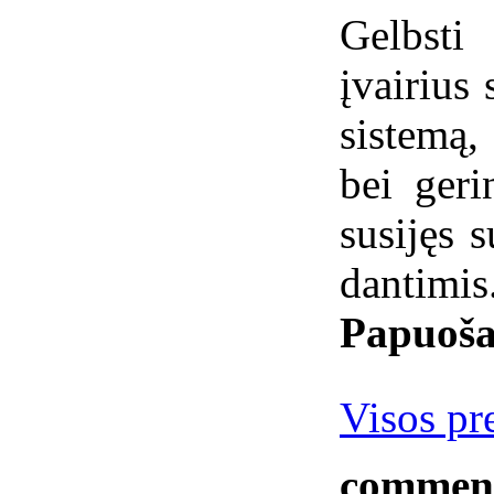
Gelbst
įvairius
sistemą
bei geri
susijęs s
dantimis
Papuoša
Visos pr
commen