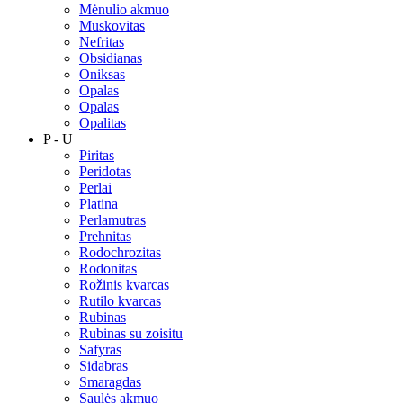
Mėnulio akmuo
Muskovitas
Nefritas
Obsidianas
Oniksas
Opalas
Opalas
Opalitas
P - U
Piritas
Peridotas
Perlai
Platina
Perlamutras
Prehnitas
Rodochrozitas
Rodonitas
Rožinis kvarcas
Rutilo kvarcas
Rubinas
Rubinas su zoisitu
Safyras
Sidabras
Smaragdas
Saulės akmuo