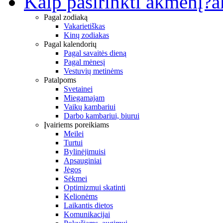
Kaip pasirinkti akmenį?
a
Pagal zodiaką
Vakarietiškas
Kinų zodiakas
Pagal kalendorių
Pagal savaitės dieną
Pagal mėnesį
Vestuvių metinėms
Patalpoms
Svetainei
Miegamajam
Vaikų kambariui
Darbo kambariui, biurui
Įvairiems poreikiams
Meilei
Turtui
Bylinėjimuisi
Apsauginiai
Jėgos
Sėkmei
Optimizmui skatinti
Kelionėms
Laikantis dietos
Komunikacijai