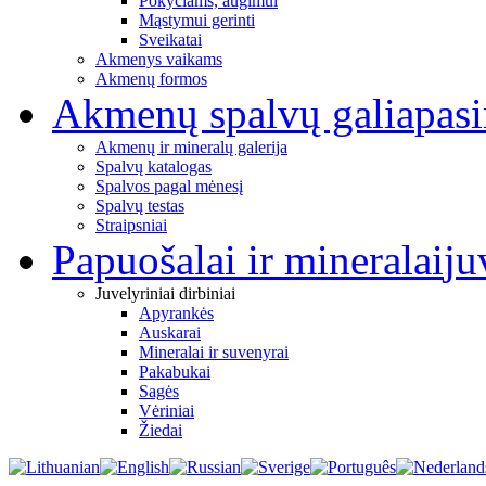
Pokyčiams, augimui
Mąstymui gerinti
Sveikatai
Akmenys vaikams
Akmenų formos
Akmenų spalvų galia
pas
Akmenų ir mineralų galerija
Spalvų katalogas
Spalvos pagal mėnesį
Spalvų testas
Straipsniai
Papuošalai ir mineralai
ju
Juvelyriniai dirbiniai
Apyrankės
Auskarai
Mineralai ir suvenyrai
Pakabukai
Sagės
Vėriniai
Žiedai