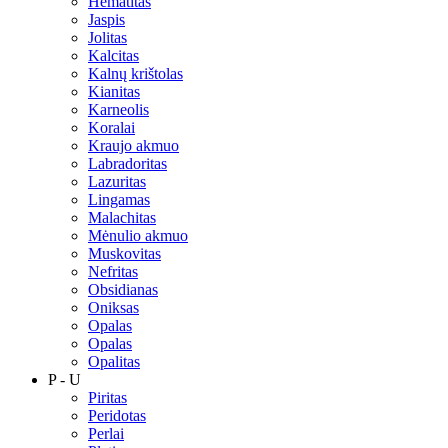
Hematitas
Jaspis
Jolitas
Kalcitas
Kalnų krištolas
Kianitas
Karneolis
Koralai
Kraujo akmuo
Labradoritas
Lazuritas
Lingamas
Malachitas
Mėnulio akmuo
Muskovitas
Nefritas
Obsidianas
Oniksas
Opalas
Opalas
Opalitas
P - U
Piritas
Peridotas
Perlai