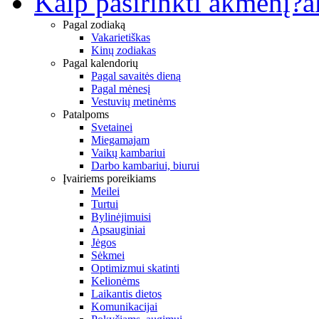
Kaip pasirinkti akmenį?
a
Pagal zodiaką
Vakarietiškas
Kinų zodiakas
Pagal kalendorių
Pagal savaitės dieną
Pagal mėnesį
Vestuvių metinėms
Patalpoms
Svetainei
Miegamajam
Vaikų kambariui
Darbo kambariui, biurui
Įvairiems poreikiams
Meilei
Turtui
Bylinėjimuisi
Apsauginiai
Jėgos
Sėkmei
Optimizmui skatinti
Kelionėms
Laikantis dietos
Komunikacijai