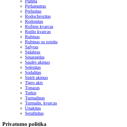
Platina
Perlamutras
Prehnitas
Rodochrozitas
Rodonitas
Rožinis kvarcas
Rutilo kvarcas
Rubinas
Rubinas su zoisitu
Safyras
Sidabras
Smaragdas
Saulės akmuo
Selenitas
Sodalitas
Spirit akmuo
Tigro akis
Topazas
Turkis
Turmalinas
Turmalin. kvarcas
Unakitas
Serafinitas
Privatumo politika