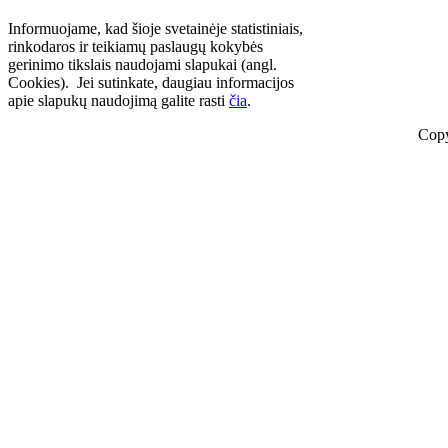
Informuojame, kad šioje svetainėje statistiniais,
rinkodaros ir teikiamų paslaugų kokybės
gerinimo tikslais naudojami slapukai (angl.
Cookies). Jei sutinkate, daugiau informacijos
apie slapukų naudojimą galite rasti
čia
.
Copy