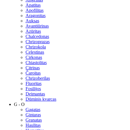
Apatitas
Apofilitas
Aragonitas
Auksas
Avantiūrinas
Azūritas
Chalcedonas
Chrizoprazas
Chrizokola
Celestinas
Cirkonas
Chiastolitas
Citrinas
Čaroitas
Chrizoberilas
Fluoritas
Fosilijos
Deimantas
Dūminis kvarcas
G - O
Gagatas
Gintaras
Granatas
Haulitas