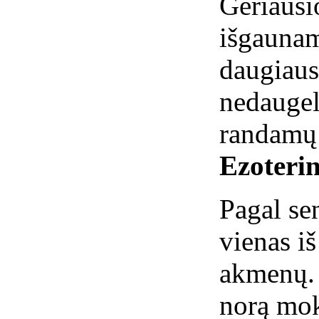
Geriausi
išgaunam
daugiaus
nedauge
randamų 
Ezoterin
Pagal se
vienas i
akmenų. 
norą mok