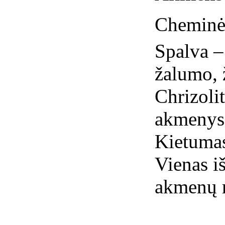
Cheminė 
Spalva – 
žalumo, 
Chrizoli
akmenys,
Kietumas
Vienas i
akmenų 