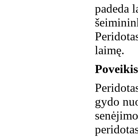
padeda l
šeiminin
Peridota
laimę.
Poveiki
Peridota
gydo nuo
senėjimo
peridotas