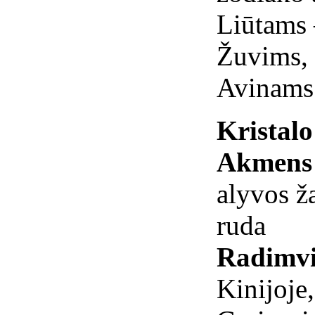
Liūtams
Žuvims,
Avinams.
Kristal
Akmens 
alyvos ž
ruda
Radimvi
Kinijoje