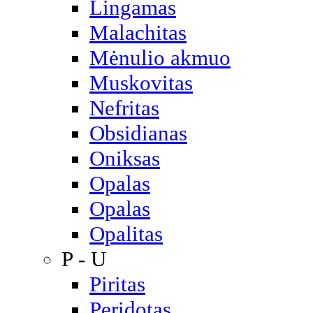
Lingamas
Malachitas
Mėnulio akmuo
Muskovitas
Nefritas
Obsidianas
Oniksas
Opalas
Opalas
Opalitas
P - U
Piritas
Peridotas