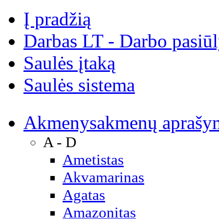
Į pradžią
Darbas LT - Darbo pasiū
Saulės įtaką
Saulės sistema
Akmenys
akmenų aprašy
A - D
Ametistas
Akvamarinas
Agatas
Amazonitas