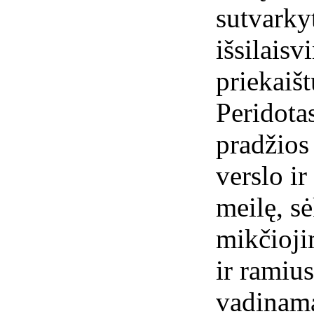
sutvarky
išsilaisv
priekaišt
Peridota
pradžios
verslo i
meilę, s
mikčioji
ir ramiu
vadinama