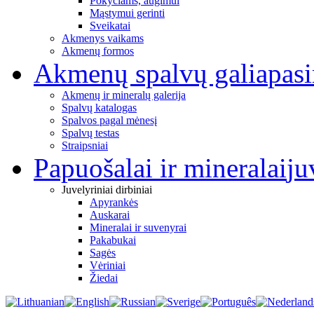
Pokyčiams, augimui
Mąstymui gerinti
Sveikatai
Akmenys vaikams
Akmenų formos
Akmenų spalvų galia
pas
Akmenų ir mineralų galerija
Spalvų katalogas
Spalvos pagal mėnesį
Spalvų testas
Straipsniai
Papuošalai ir mineralai
ju
Juvelyriniai dirbiniai
Apyrankės
Auskarai
Mineralai ir suvenyrai
Pakabukai
Sagės
Vėriniai
Žiedai