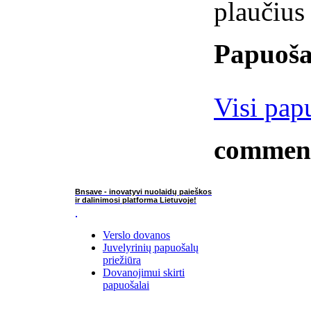
plaučius 
Papuoša
Visi pap
commen
Bnsave - inovatyvi nuolaidų paieškos
ir dalinimosi platforma Lietuvoje!
Verslo dovanos
Juvelyrinių papuošalų
priežiūra
Dovanojimui skirti
papuošalai