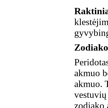
Raktinia
klestėjim
gyvybin
Zodiako
Peridota
akmuo be
akmuo. 
vestuvių
zodiako