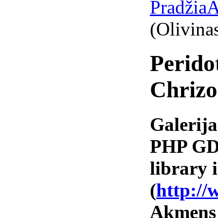
Pradžia
A
(Olivinas
Peridot
Chrizol
Galerija
PHP GD 
library i
(
http://
Akmens