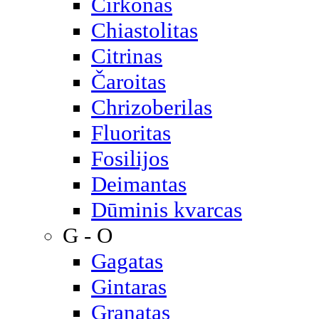
Cirkonas
Chiastolitas
Citrinas
Čaroitas
Chrizoberilas
Fluoritas
Fosilijos
Deimantas
Dūminis kvarcas
G - O
Gagatas
Gintaras
Granatas