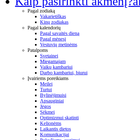
Kaip pasirinkti akmenį?
a
Pagal zodiaką
Vakarietiškas
Kinų zodiakas
Pagal kalendorių
Pagal savaitės dieną
Pagal mėnesį
Vestuvių metinėms
Patalpoms
Svetainei
Miegamajam
Vaikų kambariui
Darbo kambariui, biurui
Įvairiems poreikiams
Meilei
Turtui
Bylinėjimuisi
Apsauginiai
Jėgos
Sėkmei
Optimizmui skatinti
Kelionėms
Laikantis dietos
Komunikacijai