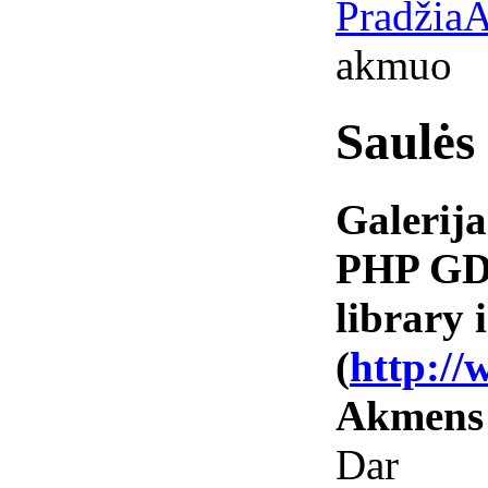
Pradžia
A
akmuo
Saulės
Galerija
PHP GD 
library i
(
http://
Akmens
Dar va