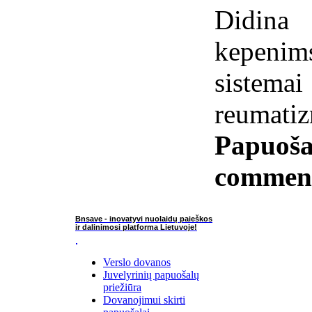
Didina 
kepenim
siste
reumati
Papuoša
commen
Bnsave - inovatyvi nuolaidų paieškos
ir dalinimosi platforma Lietuvoje!
Verslo dovanos
Juvelyrinių papuošalų
priežiūra
Dovanojimui skirti