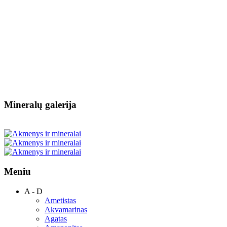
Mineralų galerija
Meniu
A - D
Ametistas
Akvamarinas
Agatas