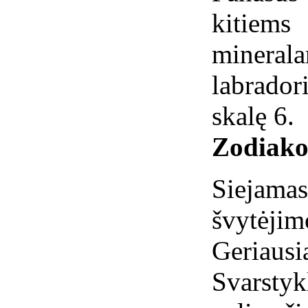
kitiem
mineral
labrador
skalę 6.
Zodiako
Siejamas
švytėjim
Geriausia
Svarstyk