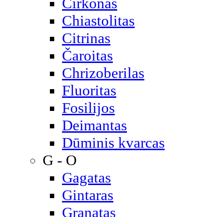
Cirkonas
Chiastolitas
Citrinas
Čaroitas
Chrizoberilas
Fluoritas
Fosilijos
Deimantas
Dūminis kvarcas
G - O
Gagatas
Gintaras
Granatas