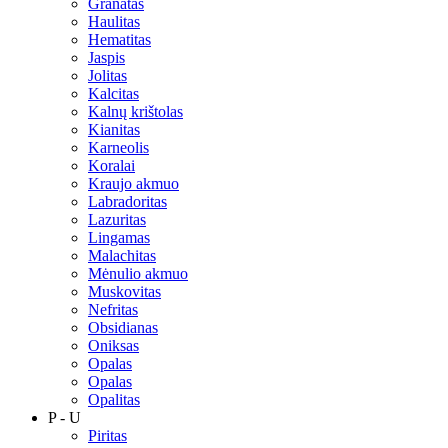
Granatas
Haulitas
Hematitas
Jaspis
Jolitas
Kalcitas
Kalnų krištolas
Kianitas
Karneolis
Koralai
Kraujo akmuo
Labradoritas
Lazuritas
Lingamas
Malachitas
Mėnulio akmuo
Muskovitas
Nefritas
Obsidianas
Oniksas
Opalas
Opalas
Opalitas
P - U
Piritas