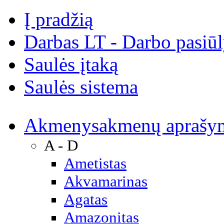
Į pradžią
Darbas LT - Darbo pasiū
Saulės įtaką
Saulės sistema
Akmenys
akmenų aprašy
A - D
Ametistas
Akvamarinas
Agatas
Amazonitas