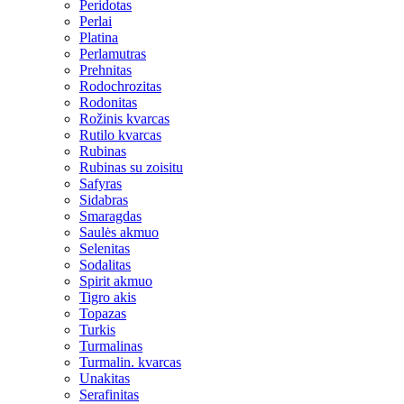
Peridotas
Perlai
Platina
Perlamutras
Prehnitas
Rodochrozitas
Rodonitas
Rožinis kvarcas
Rutilo kvarcas
Rubinas
Rubinas su zoisitu
Safyras
Sidabras
Smaragdas
Saulės akmuo
Selenitas
Sodalitas
Spirit akmuo
Tigro akis
Topazas
Turkis
Turmalinas
Turmalin. kvarcas
Unakitas
Serafinitas