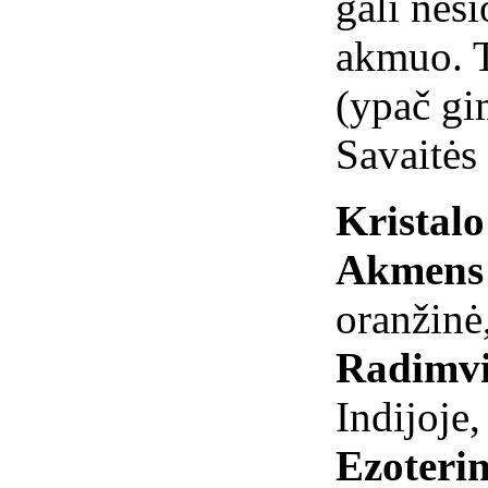
gali neši
akmuo. 
(ypač gi
Savaitės
Kristal
Akmens 
oranžinė
Radimvi
Indijoje
Ezoterin