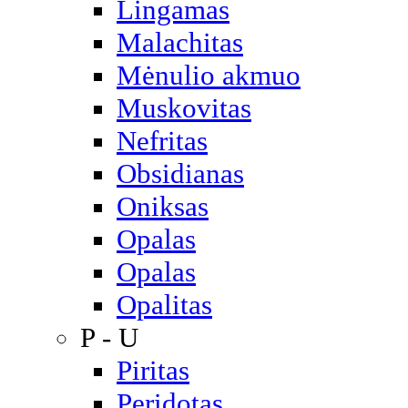
Lingamas
Malachitas
Mėnulio akmuo
Muskovitas
Nefritas
Obsidianas
Oniksas
Opalas
Opalas
Opalitas
P - U
Piritas
Peridotas