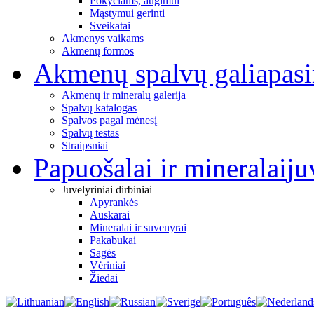
Pokyčiams, augimui
Mąstymui gerinti
Sveikatai
Akmenys vaikams
Akmenų formos
Akmenų spalvų galia
pas
Akmenų ir mineralų galerija
Spalvų katalogas
Spalvos pagal mėnesį
Spalvų testas
Straipsniai
Papuošalai ir mineralai
ju
Juvelyriniai dirbiniai
Apyrankės
Auskarai
Mineralai ir suvenyrai
Pakabukai
Sagės
Vėriniai
Žiedai