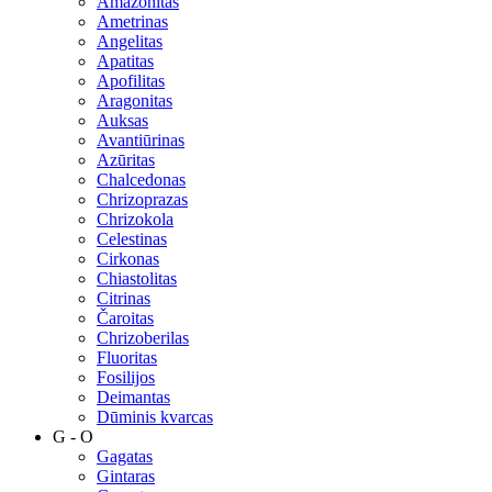
Amazonitas
Ametrinas
Angelitas
Apatitas
Apofilitas
Aragonitas
Auksas
Avantiūrinas
Azūritas
Chalcedonas
Chrizoprazas
Chrizokola
Celestinas
Cirkonas
Chiastolitas
Citrinas
Čaroitas
Chrizoberilas
Fluoritas
Fosilijos
Deimantas
Dūminis kvarcas
G - O
Gagatas
Gintaras