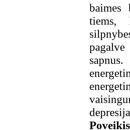
baimes 
tiems,
silpnybe
pagalve
sapnus.
energeti
energet
vaisin
depresija
Poveiki