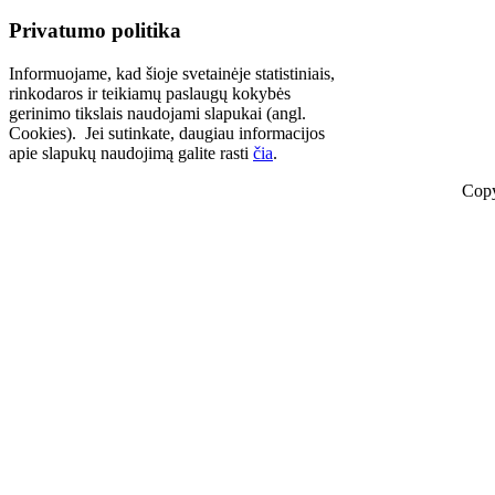
Privatumo politika
Informuojame, kad šioje svetainėje statistiniais,
rinkodaros ir teikiamų paslaugų kokybės
gerinimo tikslais naudojami slapukai (angl.
Cookies). Jei sutinkate, daugiau informacijos
apie slapukų naudojimą galite rasti
čia
.
Copy