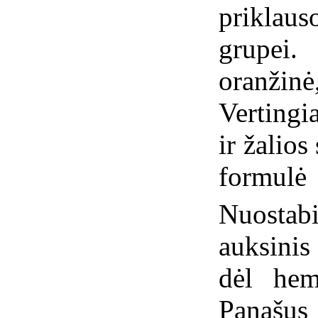
priklau
grupei
oranžinė
Vertingi
ir žalio
formulė
Nuosta
auksinis
dėl hema
Panašus 