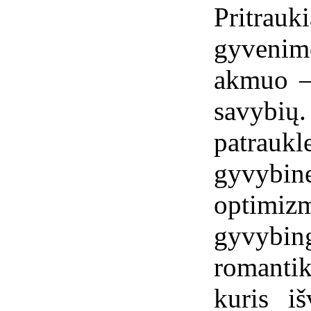
Pritrauk
gyvenim
akmuo – 
savybių
patrauk
gyvybi
optimiz
gyvybing
romanti
kuris iš