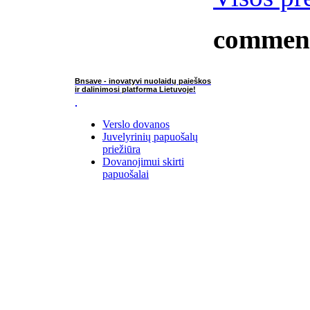
commen
Bnsave - inovatyvi nuolaidų paieškos
ir dalinimosi platforma Lietuvoje!
Verslo dovanos
Juvelyrinių papuošalų
priežiūra
Dovanojimui skirti
papuošalai