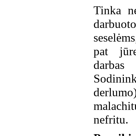
Tinka ne
darbuo
seselėms
pat jūr
darba
Sodinin
derlum
malachi
nefritu.