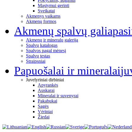
Pokyčiams, augimui
Mąstymui gerinti
Sveikatai
Akmenys vaikams
Akmenų formos
Akmenų spalvų galia
pas
Akmenų ir mineralų galerija
Spalvų katalogas
Spalvos pagal mėnesį
Spalvų testas
Straipsniai
Papuošalai ir mineralai
ju
Juvelyriniai dirbiniai
Apyrankės
Auskarai
Mineralai ir suvenyrai
Pakabukai
Sagės
Vėriniai
Žiedai