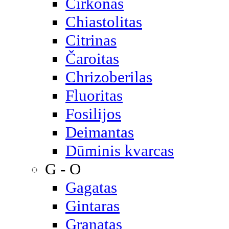
Cirkonas
Chiastolitas
Citrinas
Čaroitas
Chrizoberilas
Fluoritas
Fosilijos
Deimantas
Dūminis kvarcas
G - O
Gagatas
Gintaras
Granatas