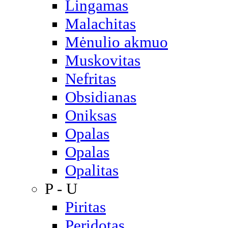
Lingamas
Malachitas
Mėnulio akmuo
Muskovitas
Nefritas
Obsidianas
Oniksas
Opalas
Opalas
Opalitas
P - U
Piritas
Peridotas