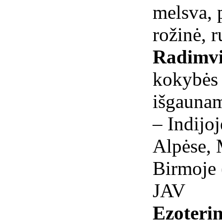
melsva, p
rožinė, r
Radimvi
kokybės
išgaunam
– Indijoj
Alpėse, 
Birmoje 
JAV
Ezoterin