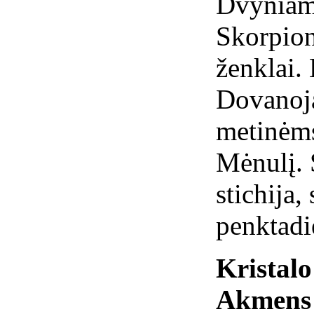
Dvyniams
Skorpionu
ženklai.
Dovanoj
metinėms
Mėnulį. 
stichija,
penktadi
Kristal
Akmens 