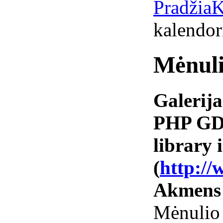
Pradžia
K
kalendor
Mėnul
Galerija
PHP GD 
library i
(
http://
Akmens
Mėnulio