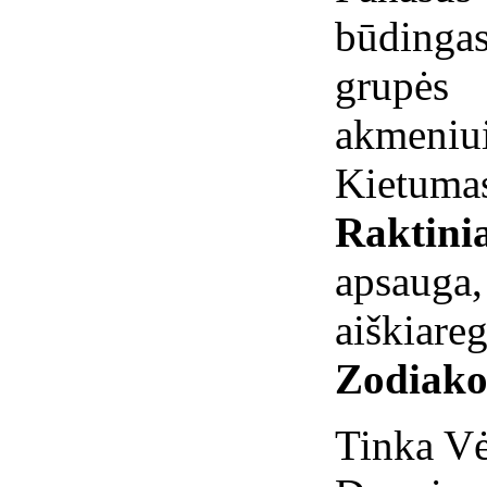
būdinga
grupės
akmeni
Kietumas
Raktinia
apsau
aiškiare
Zodiako
Tinka V