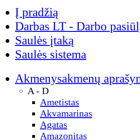
Į pradžią
Darbas LT - Darbo pasiū
Saulės įtaką
Saulės sistema
Akmenys
akmenų aprašy
A - D
Ametistas
Akvamarinas
Agatas
Amazonitas