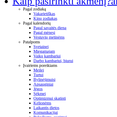
Kaip pasirinkti akmenį?
a
Pagal zodiaką
Vakarietiškas
Kinų zodiakas
Pagal kalendorių
Pagal savaitės dieną
Pagal mėnesį
Vestuvių metinėms
Patalpoms
Svetainei
Miegamajam
Vaikų kambariui
Darbo kambariui, biurui
Įvairiems poreikiams
Meilei
Turtui
Bylinėjimuisi
Apsauginiai
Jėgos
Sėkmei
Optimizmui skatinti
Kelionėms
Laikantis dietos
Komunikacijai