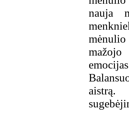
nauja 
menkniek
mėnulio
mažojo 
emocija
Balansu
aistrą
sugebėji