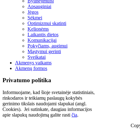
Bylinėjimuisi
Apsauginiai
Jėgos
Sėkmei
Optimizmui skatinti
Kelionėms
Laikantis dietos
Komunikacijai
Pokyčiams, augimui
Mąstymui gerinti
Sveikatai
Akmenys vaikams
Akmenų formos
Privatumo politika
Informuojame, kad šioje svetainėje statistiniais,
rinkodaros ir teikiamų paslaugų kokybės
gerinimo tikslais naudojami slapukai (angl.
Cookies). Jei sutinkate, daugiau informacijos
apie slapukų naudojimą galite rasti
čia
.
Copy