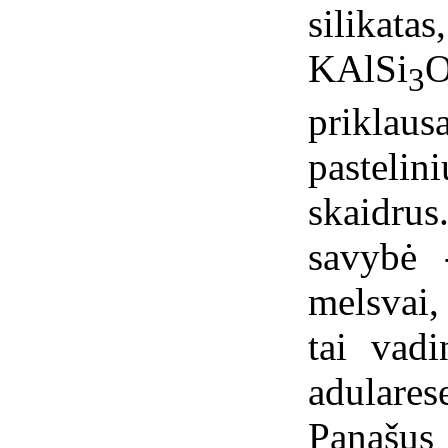
silika
KAlSi
3
prikla
pastel
skaidru
savybė 
melsvai,
tai vadi
adulare
Panašus