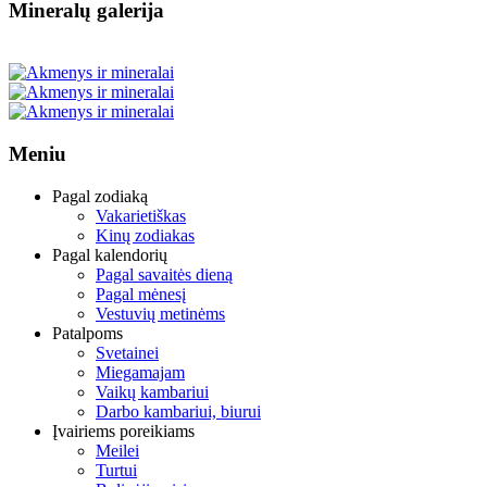
Mineralų galerija
Meniu
Pagal zodiaką
Vakarietiškas
Kinų zodiakas
Pagal kalendorių
Pagal savaitės dieną
Pagal mėnesį
Vestuvių metinėms
Patalpoms
Svetainei
Miegamajam
Vaikų kambariui
Darbo kambariui, biurui
Įvairiems poreikiams
Meilei
Turtui