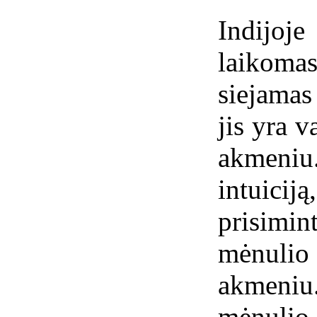
Indijo
laikom
siejamas
jis yra 
akmeniu
intuici
prisimin
mėnulio
akmeniu
mėnulio 