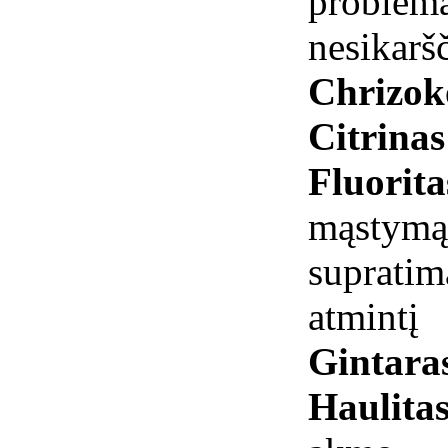
problemas
nesikaršč
Chrizok
Citrina
Fluorit
mąstymą,
supratim
atmintį
Gintar
Haulita