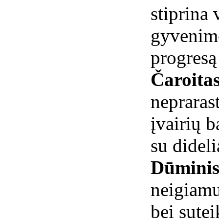
stiprina 
gyvenimo 
progresą
Čaroita
neprarast
įvairių b
su didel
Dūminis
neigiamu
bei sutei