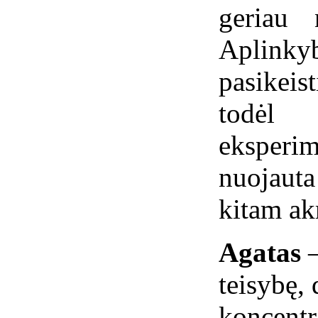
geriau 
Aplink
pasikeis
todėl
eksperim
nuojaut
kitam ak
Agatas
teisybę, 
koncentr