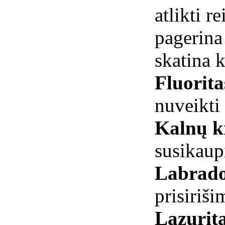
atlikti 
pagerina 
skatina 
Fluorit
nuveikti 
Kalnų kr
susikau
Labrado
prisiriši
Lazurit