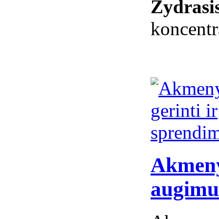
Žydrasi
koncentr
Akmeny
augimu