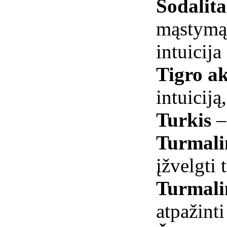
Sodalit
mąstymą,
intuicija
Tigro ak
intuiciją
Turkis
–
Turmali
įžvelgti 
Turmali
atpažinti