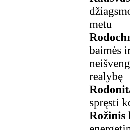
džiagsmo
metu
Rodochr
baimės ir
neišveng
realybę
Rodoni
spręsti k
Rožinis
energetin