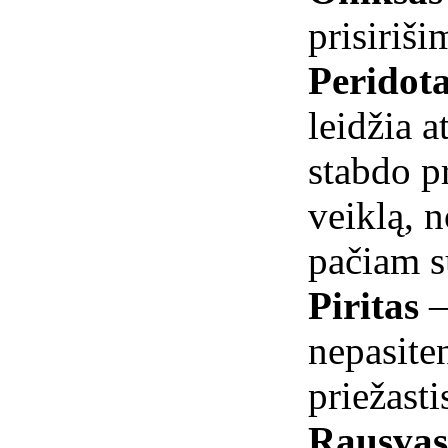
prisiriši
Peridot
leidžia a
stabdo pr
veiklą, 
pačiam s
Piritas
–
nepasite
priežastis
Rausvas