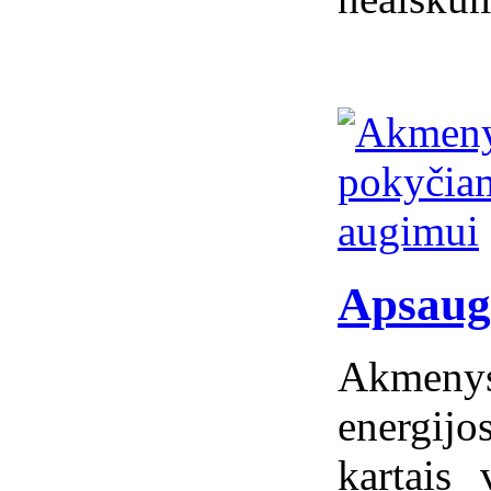
Apsaug
Akmeny
energijo
kartais