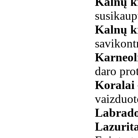
Kalnų kr
susikaupt
Kalnų kr
savikont
Karneol
daro prot
Koralai
vaizduot
Labrado
Lazurit