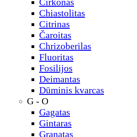
Cirkonas
Chiastolitas
Citrinas
Čaroitas
Chrizoberilas
Fluoritas
Fosilijos
Deimantas
Dūminis kvarcas
G - O
Gagatas
Gintaras
Granatas