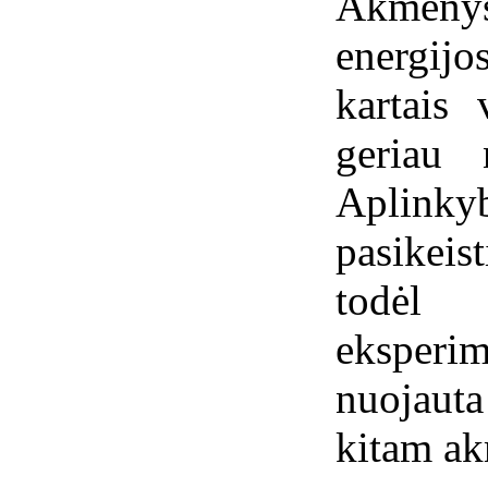
Akmeny
energijo
kartais
geriau 
Aplink
pasikeis
todėl
eksperim
nuojaut
kitam ak