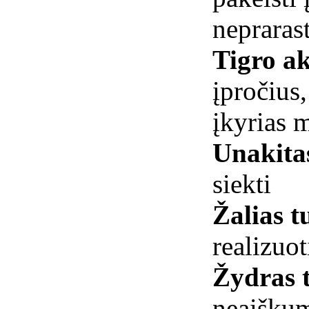
nepraras
Tigro ak
įpročius
įkyrias m
Unakit
siekti
Žalias t
realizuot
Žydras 
neaišku