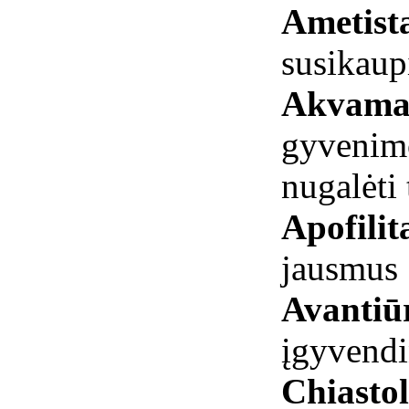
Ametist
susikau
Akvama
gyvenimo
nugalėti 
Apofilit
jausmus
Avantiū
įgyvend
Chiastol