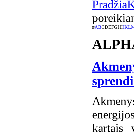
Pradžia
K
poreikia
#
A
B
C
D
E
F
G
H
I
J
K
L
ALPH
Akmeny
sprend
Akmeny
energijo
kartais