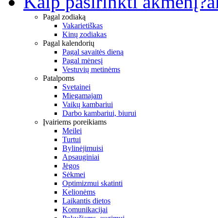
Kaip pasirinkti akmenį?
a
Pagal zodiaką
Vakarietiškas
Kinų zodiakas
Pagal kalendorių
Pagal savaitės dieną
Pagal mėnesį
Vestuvių metinėms
Patalpoms
Svetainei
Miegamajam
Vaikų kambariui
Darbo kambariui, biurui
Įvairiems poreikiams
Meilei
Turtui
Bylinėjimuisi
Apsauginiai
Jėgos
Sėkmei
Optimizmui skatinti
Kelionėms
Laikantis dietos
Komunikacijai