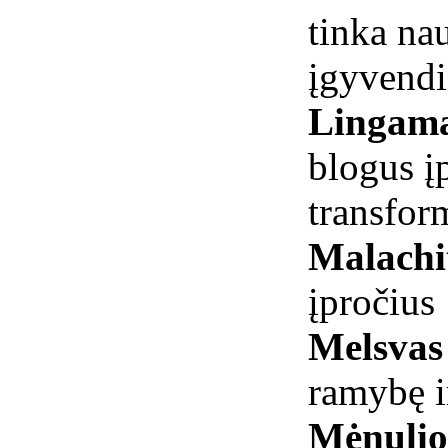
tinka na
įgyvendi
Lingam
blogus į
transfor
Malachi
įpročius
Melsvas
ramybę i
Mėnuli