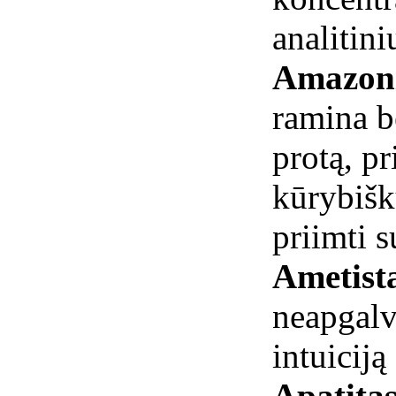
analitin
Amazon
ramina b
protą, pr
kūrybišk
priimti 
Ametist
neapgalv
intuiciją
Apatita