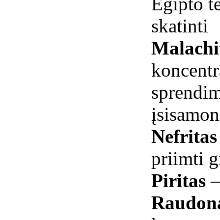
Egipto te
skatinti
Malachi
koncentr
sprendim
įsisamon
Nefrita
priimti g
Piritas
–
Raudona