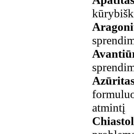
kūrybiš
Aragoni
sprendim
Avantiū
sprendi
Azūrita
formuluot
atmintį
Chiastol