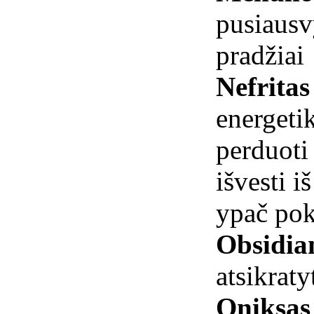
pusiausv
pradžiai
Nefritas
energeti
perduoti
išvesti i
ypač po
Obsidia
atsikraty
Oniksa