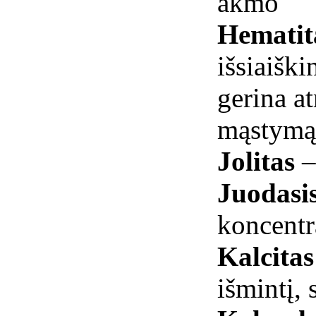
akmo
Hemati
išsiaiški
gerina at
mąstymą 
Jolitas
–
Juodasis
koncentr
Kalcita
išmintį, 