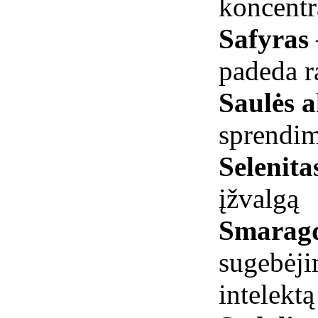
koncentr
Safyras
padeda r
Saulės 
sprendi
Selenita
įžvalgą
Smarag
sugebėji
intelektą