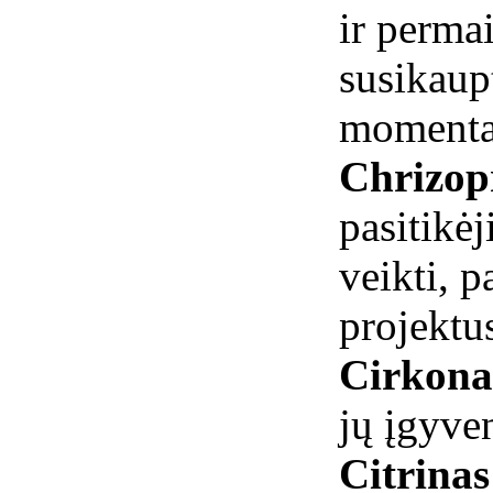
ir perma
susikaup
momenta
Chrizop
pasitikė
veikti, 
projektu
Cirkon
jų įgyve
Citrina