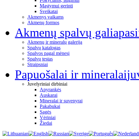
Pokyčiams, augimui
Mąstymui gerinti
Sveikatai
Akmenys vaikams
Akmenų formos
Akmenų spalvų galia
pas
Akmenų ir mineralų galerija
Spalvų katalogas
Spalvos pagal mėnesį
Spalvų testas
Straipsniai
Papuošalai ir mineralai
ju
Juvelyriniai dirbiniai
Apyrankės
Auskarai
Mineralai ir suvenyrai
Pakabukai
Sagės
Vėriniai
Žiedai