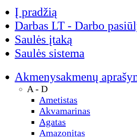
Į pradžią
Darbas LT - Darbo pasiū
Saulės įtaką
Saulės sistema
Akmenys
akmenų aprašy
A - D
Ametistas
Akvamarinas
Agatas
Amazonitas