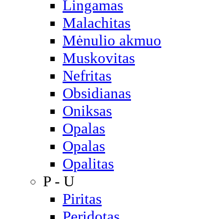
Lingamas
Malachitas
Mėnulio akmuo
Muskovitas
Nefritas
Obsidianas
Oniksas
Opalas
Opalas
Opalitas
P - U
Piritas
Peridotas