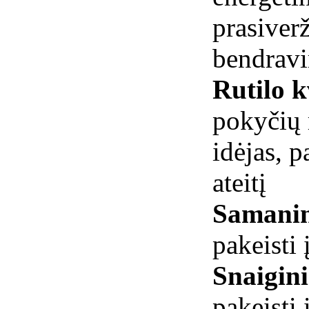
prasiverž
bendravi
Rutilo k
pokyčių m
idėjas, 
ateitį
Samanin
pakeisti 
Snaigini
pakeisti 