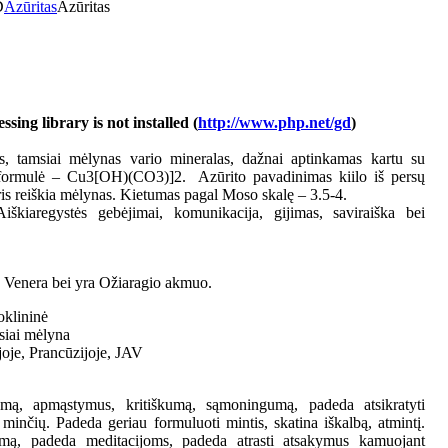
D
Azūritas
Azūritas
ing library is not installed (
http://www.php.net/gd
)
s, tamsiai mėlynas vario mineralas, dažnai aptinkamas kartu su
formulė – Cu3[OH)(CO3)]2. Azūrito pavadinimas kiilo iš persų
ris reiškia mėlynas. Kietumas pagal Moso skalę – 3.5-4.
škiaregystės gebėjimai, komunikacija, gijimas, saviraiška bei
su Venera bei yra Ožiaragio akmuo.
oklininė
siai mėlyna
joje, Prancūzijoje, JAV
umą, apmąstymus, kritiškumą, sąmoningumą, padeda atsikratyti
 minčių. Padeda geriau formuluoti mintis, skatina iškalbą, atmintį.
imą, padeda meditacijoms, padeda atrasti atsakymus kamuojant