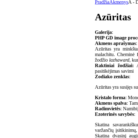
Pradžia
Akmenys
A - 
Azūritas
Galerija
:
PHP GD image process
Akmens aprašymas
:
Azūritas yra minkšta
malachitu. Cheminė 
žodžio
lazhaward
, ku
Raktiniai žodžiai:
Ai
pasitikėjimas savimi
Zodiako zenklas
:
Azūritas yra susijęs 
Kristalo forma
: Mon
Akmens spalva
: Tam
Radimvietės
: Namibi
Ezoterinės savybės
:
Skatina savarankišk
varžančių įsitikinimų,
Skatina dvasinį aug