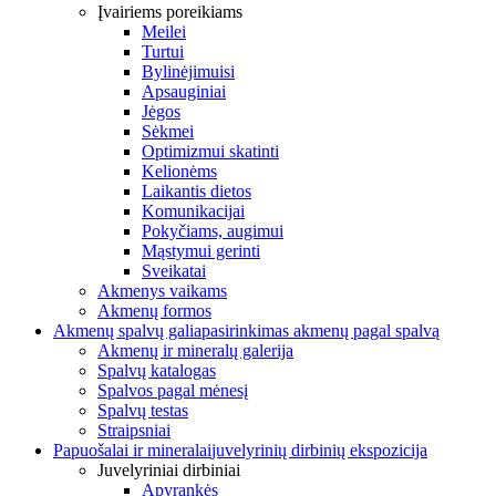
Įvairiems poreikiams
Meilei
Turtui
Bylinėjimuisi
Apsauginiai
Jėgos
Sėkmei
Optimizmui skatinti
Kelionėms
Laikantis dietos
Komunikacijai
Pokyčiams, augimui
Mąstymui gerinti
Sveikatai
Akmenys vaikams
Akmenų formos
Akmenų spalvų galia
pasirinkimas akmenų pagal spalvą
Akmenų ir mineralų galerija
Spalvų katalogas
Spalvos pagal mėnesį
Spalvų testas
Straipsniai
Papuošalai ir mineralai
juvelyrinių dirbinių ekspozicija
Juvelyriniai dirbiniai
Apyrankės