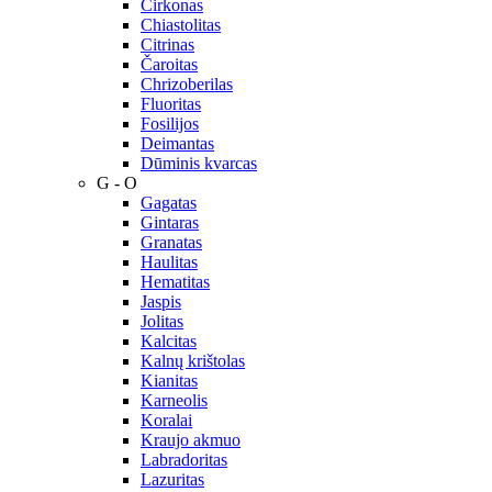
Cirkonas
Chiastolitas
Citrinas
Čaroitas
Chrizoberilas
Fluoritas
Fosilijos
Deimantas
Dūminis kvarcas
G - O
Gagatas
Gintaras
Granatas
Haulitas
Hematitas
Jaspis
Jolitas
Kalcitas
Kalnų krištolas
Kianitas
Karneolis
Koralai
Kraujo akmuo
Labradoritas
Lazuritas