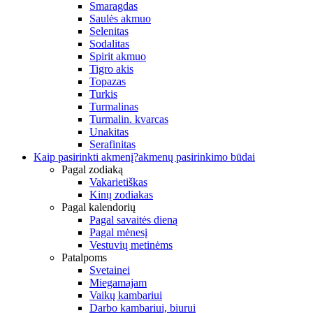
Smaragdas
Saulės akmuo
Selenitas
Sodalitas
Spirit akmuo
Tigro akis
Topazas
Turkis
Turmalinas
Turmalin. kvarcas
Unakitas
Serafinitas
Kaip pasirinkti akmenį?
akmenų pasirinkimo būdai
Pagal zodiaką
Vakarietiškas
Kinų zodiakas
Pagal kalendorių
Pagal savaitės dieną
Pagal mėnesį
Vestuvių metinėms
Patalpoms
Svetainei
Miegamajam
Vaikų kambariui
Darbo kambariui, biurui