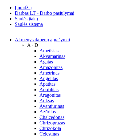
Į pradžią
Darbas LT - Darbo pasiūlymai
Saulės įtaką
Saulės sistema
Akmenys
akmenų aprašymai
A - D
Ametistas
Akvamarinas
Agatas
Amazonitas
Ametrinas
Angelitas
Apatitas
Apofilitas
Aragonitas
Auksas
Avantiūrinas
Azūritas
Chalcedonas
Chrizoprazas
Chrizokola
Celestinas