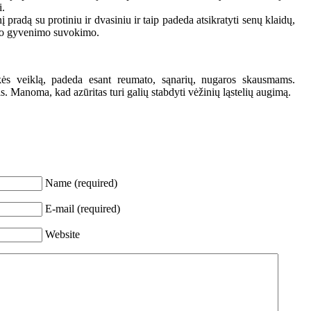
i.
į pradą su protiniu ir dvasiniu ir taip padeda atsikratyti senų klaidų,
snio gyvenimo suvokimo.
kės veiklą, padeda esant reumato, sąnarių, nugaros skausmams.
s. Manoma, kad azūritas turi galių stabdyti vėžinių ląstelių augimą.
Name (required)
E-mail (required)
Website