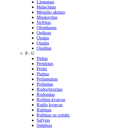
Lingamas
Malachitas
Mėnulio akmuo
Muskovitas
Nefritas
Obsidianas
Oniksas
Opalas
Opalas
Opalitas
P - U
Piritas
Peridotas
Perlai
Platina
Perlamutras
Prehnitas
Rodochrozitas
Rodonitas
Rožinis kvarcas
Rutilo kvarcas
Rubinas
Rubinas su zoisitu
Safyras
Sidabras