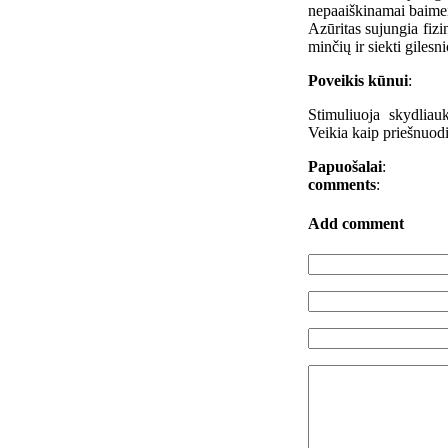
nepaaiškinamai baime
Azūritas sujungia fizin
minčių ir siekti gile
Poveikis kūnui
:
Stimuliuoja skydliau
Veikia kaip priešnuodi
Papuošalai
:
comments
:
Add comment