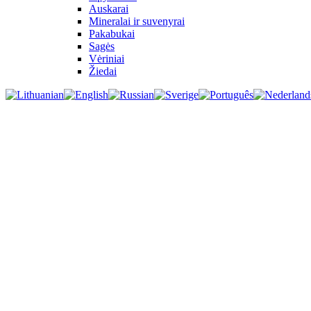
Auskarai
Mineralai ir suvenyrai
Pakabukai
Sagės
Vėriniai
Žiedai