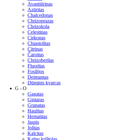
Avantiūrinas
Azūritas
Chalcedonas
Chrizoprazas
Chrizokola
Celestinas
Cirkonas
Chiastolitas
Citrinas
Čaroitas
Chrizoberilas
Fluoritas
Fosilijos
Deimantas
Dūminis kvarcas
G - O
Gagatas
Gintaras
Granatas
Haulitas
Hematitas
Jaspis
Jolitas
Kalcitas
Kalnų krištolas