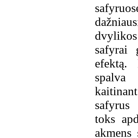
safyru
dažniaus
dvylik
safyrai 
efektą.
spalva
kaitina
safyrus
toks apd
akmens 