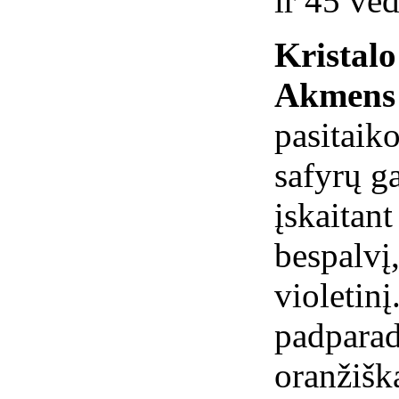
ir 45 ve
Kristal
Akmens 
pasitaiko
safyrų ga
įskaitant
bespalvį,
violetinį
padparad
oranžiška