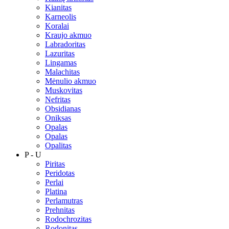
Kianitas
Karneolis
Koralai
Kraujo akmuo
Labradoritas
Lazuritas
Lingamas
Malachitas
Mėnulio akmuo
Muskovitas
Nefritas
Obsidianas
Oniksas
Opalas
Opalas
Opalitas
P - U
Piritas
Peridotas
Perlai
Platina
Perlamutras
Prehnitas
Rodochrozitas
Rodonitas