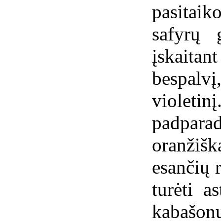
pasitai
safyrų 
įskaita
bespalvį
violetin
padpara
oranžišk
esančių r
turėti a
kabašo