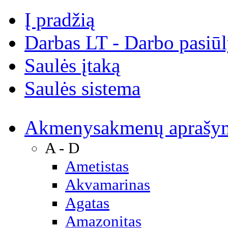
Į pradžią
Darbas LT - Darbo pasiū
Saulės įtaką
Saulės sistema
Akmenys
akmenų aprašy
A - D
Ametistas
Akvamarinas
Agatas
Amazonitas