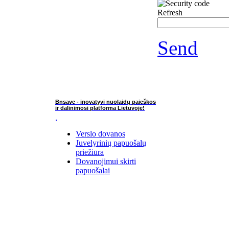
Refresh
Send
Bnsave - inovatyvi nuolaidų paieškos
ir dalinimosi platforma Lietuvoje!
Verslo dovanos
Juvelyrinių papuošalų
priežiūra
Dovanojimui skirti
papuošalai