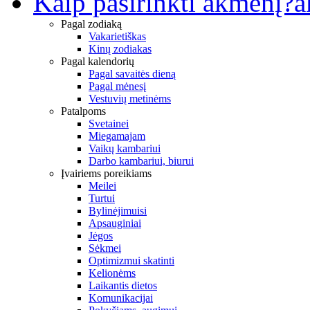
Kaip pasirinkti akmenį?
a
Pagal zodiaką
Vakarietiškas
Kinų zodiakas
Pagal kalendorių
Pagal savaitės dieną
Pagal mėnesį
Vestuvių metinėms
Patalpoms
Svetainei
Miegamajam
Vaikų kambariui
Darbo kambariui, biurui
Įvairiems poreikiams
Meilei
Turtui
Bylinėjimuisi
Apsauginiai
Jėgos
Sėkmei
Optimizmui skatinti
Kelionėms
Laikantis dietos
Komunikacijai