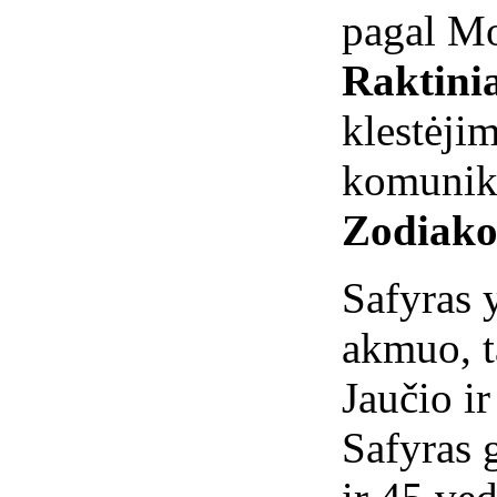
pagal Mo
Raktini
klestė
komunik
Zodiako
Safyras 
akmuo, t
Jaučio i
Safyras 