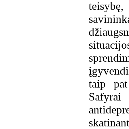
teisybę,
savinink
džiaugs
situacij
sprend
įgyvendi
taip pat
Safyrai
antid
skatinant