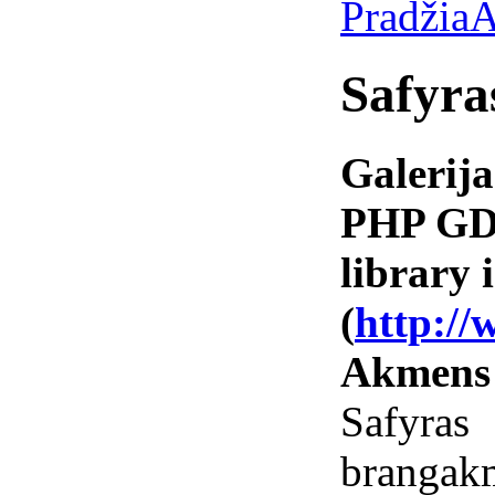
Pradžia
A
Safyra
Galerija
PHP GD 
library i
(
http://
Akmens
Safyr
branga