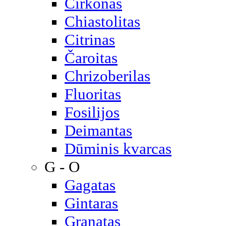
Cirkonas
Chiastolitas
Citrinas
Čaroitas
Chrizoberilas
Fluoritas
Fosilijos
Deimantas
Dūminis kvarcas
G - O
Gagatas
Gintaras
Granatas