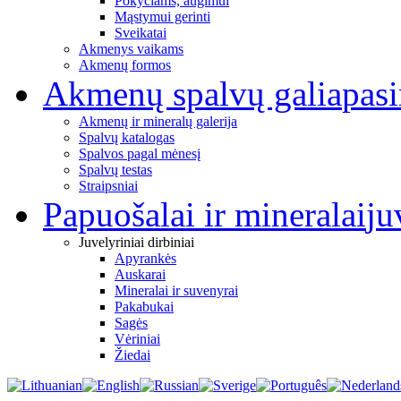
Pokyčiams, augimui
Mąstymui gerinti
Sveikatai
Akmenys vaikams
Akmenų formos
Akmenų spalvų galia
pas
Akmenų ir mineralų galerija
Spalvų katalogas
Spalvos pagal mėnesį
Spalvų testas
Straipsniai
Papuošalai ir mineralai
ju
Juvelyriniai dirbiniai
Apyrankės
Auskarai
Mineralai ir suvenyrai
Pakabukai
Sagės
Vėriniai
Žiedai