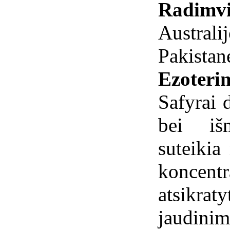
Radimvi
Australij
Pakistan
Ezoterin
Safyrai 
bei iš
suteikia
koncent
atsikra
jaudinim