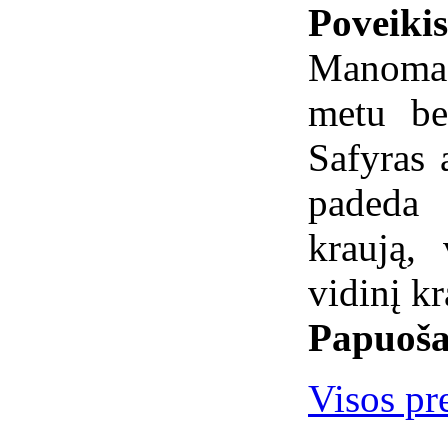
Poveiki
Manoma,
metu be
Safyras 
padeda 
kraują,
vidinį k
Papuoša
Visos pre