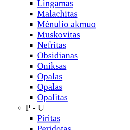
Lingamas
Malachitas
Mėnulio akmuo
Muskovitas
Nefritas
Obsidianas
Oniksas
Opalas
Opalas
Opalitas
P - U
Piritas
Peridotas