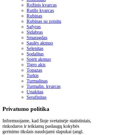
Rožinis kvarcas
Rutilo kvarcas
Rubinas
Rubinas su zoisitu
Safyras
Sidabras
Smaragdas
Saulės akmuo
Selenitas
Sodalitas
Spirit akmuo
Tigro akis
Topazas
Turkis
Turmalinas
Turmalin. kvarcas
Unakitas
Serafinitas
Privatumo politika
Informuojame, kad šioje svetainėje statistiniais,
rinkodaros ir teikiamų paslaugų kokybės
gerinimo tikslais naudojami slapukai (angl.