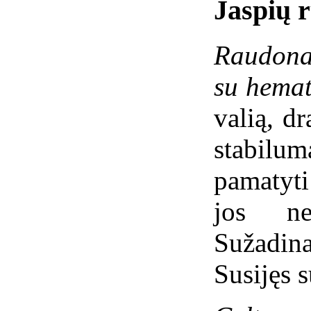
Jaspių r
Raudonas
su hemat
valią, d
stabilu
pamatyti
jos ne
Sužadin
Susijęs 