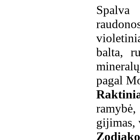
Spalva
raudon
violetin
balta, r
mineral
pagal Mo
Raktini
ramybė,
gijimas, 
Zodiako