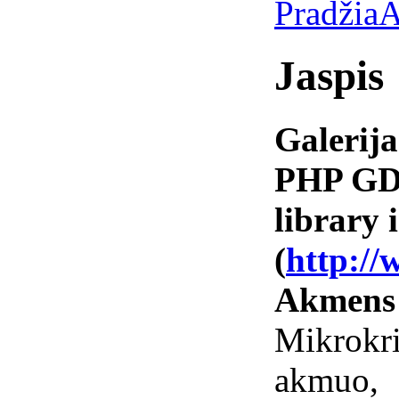
Pradžia
A
Jaspis
Galerija
PHP GD 
library i
(
http://
Akmens
Mikrokr
akmuo,