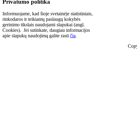
Privatumo politika
Informuojame, kad šioje svetainėje statistiniais,
rinkodaros ir teikiamų paslaugų kokybės
gerinimo tikslais naudojami slapukai (angl.
Cookies). Jei sutinkate, daugiau informacijos
apie slapukų naudojimą galite rasti
čia
.
Copy