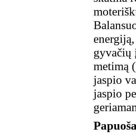
moterišk
Balansuo
energiją
gyvačių 
metimą (p
jaspio va
jaspio pe
geriamam
Papuoša