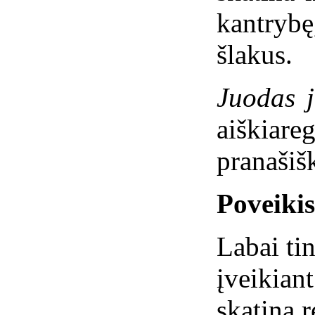
kantryb
šlakus.
Juodas j
aiškiare
pranašiš
Poveiki
Labai ti
įveikiant
skatina 