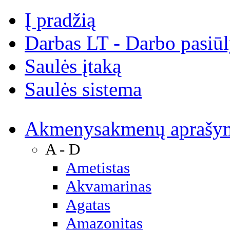
Į pradžią
Darbas LT - Darbo pasiū
Saulės įtaką
Saulės sistema
Akmenys
akmenų aprašy
A - D
Ametistas
Akvamarinas
Agatas
Amazonitas