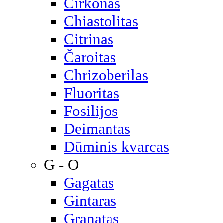
Cirkonas
Chiastolitas
Citrinas
Čaroitas
Chrizoberilas
Fluoritas
Fosilijos
Deimantas
Dūminis kvarcas
G - O
Gagatas
Gintaras
Granatas