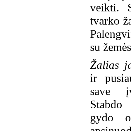
veikti. 
tvarko ž
Palengvi
su žemės
Žalias j
ir pusi
save įv
Stabdo 
gydo o
apsinuod