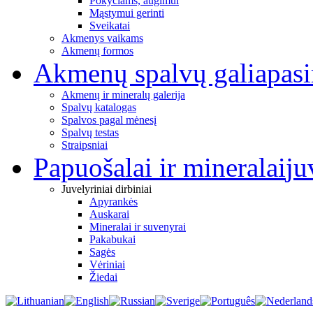
Pokyčiams, augimui
Mąstymui gerinti
Sveikatai
Akmenys vaikams
Akmenų formos
Akmenų spalvų galia
pas
Akmenų ir mineralų galerija
Spalvų katalogas
Spalvos pagal mėnesį
Spalvų testas
Straipsniai
Papuošalai ir mineralai
ju
Juvelyriniai dirbiniai
Apyrankės
Auskarai
Mineralai ir suvenyrai
Pakabukai
Sagės
Vėriniai
Žiedai