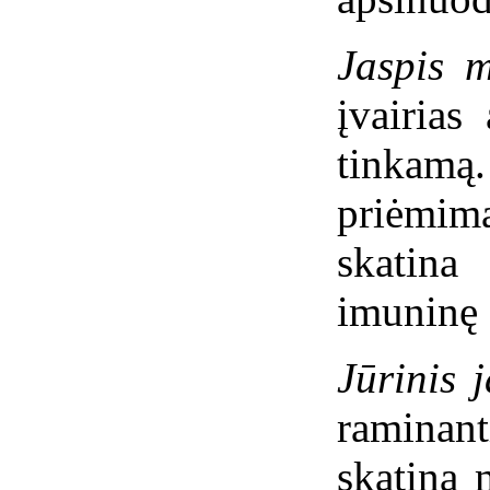
Jaspis 
įvairias
tinkamą
priėmimą
skatina
imuninę 
Jūrinis 
raminan
skatina 