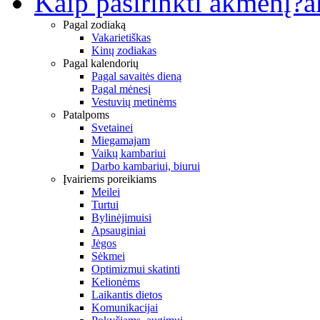
Kaip pasirinkti akmenį?
a
Pagal zodiaką
Vakarietiškas
Kinų zodiakas
Pagal kalendorių
Pagal savaitės dieną
Pagal mėnesį
Vestuvių metinėms
Patalpoms
Svetainei
Miegamajam
Vaikų kambariui
Darbo kambariui, biurui
Įvairiems poreikiams
Meilei
Turtui
Bylinėjimuisi
Apsauginiai
Jėgos
Sėkmei
Optimizmui skatinti
Kelionėms
Laikantis dietos
Komunikacijai