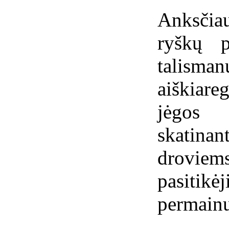
Anksčiau
ryškų p
talism
aiškiare
jėgos 
skatinan
drovie
pasiti
permain