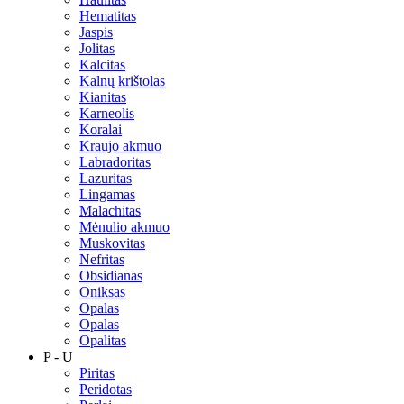
Hematitas
Jaspis
Jolitas
Kalcitas
Kalnų krištolas
Kianitas
Karneolis
Koralai
Kraujo akmuo
Labradoritas
Lazuritas
Lingamas
Malachitas
Mėnulio akmuo
Muskovitas
Nefritas
Obsidianas
Oniksas
Opalas
Opalas
Opalitas
P - U
Piritas
Peridotas