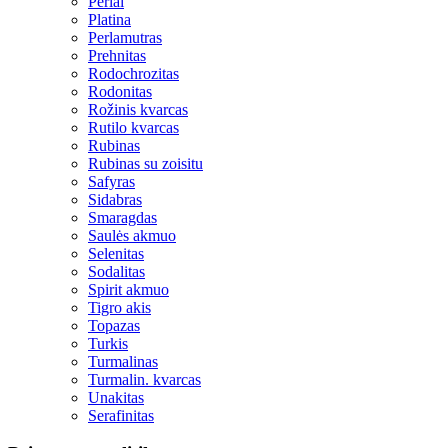
Perlai
Platina
Perlamutras
Prehnitas
Rodochrozitas
Rodonitas
Rožinis kvarcas
Rutilo kvarcas
Rubinas
Rubinas su zoisitu
Safyras
Sidabras
Smaragdas
Saulės akmuo
Selenitas
Sodalitas
Spirit akmuo
Tigro akis
Topazas
Turkis
Turmalinas
Turmalin. kvarcas
Unakitas
Serafinitas