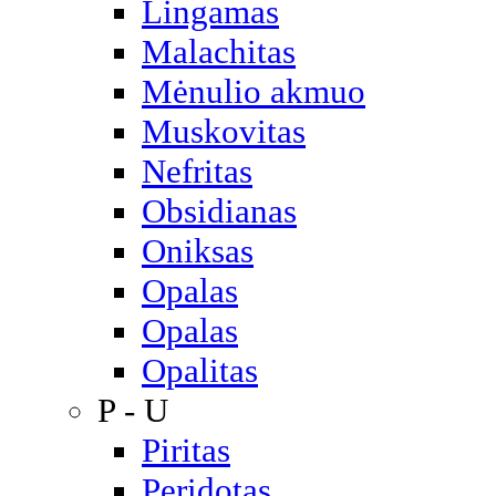
Lingamas
Malachitas
Mėnulio akmuo
Muskovitas
Nefritas
Obsidianas
Oniksas
Opalas
Opalas
Opalitas
P - U
Piritas
Peridotas