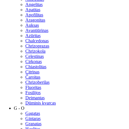
Angelitas
Apatitas
Apofilitas
Aragonitas
Auksas
Avantiūrinas
Azūritas
Chalcedonas
Chrizoprazas
Chrizokola
Celestinas
Cirkonas
Chiastolitas
Citrinas
Čaroitas
Chrizoberilas
Fluoritas
Fosilijos
Deimantas
Dūminis kvarcas
G - O
Gagatas
Gintaras
Granatas
Haulitas