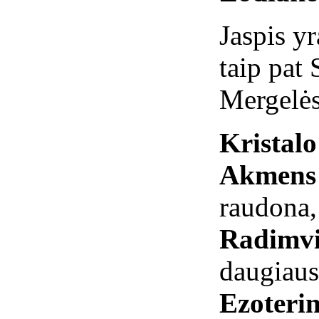
Jaspis y
taip pat
Mergelė
Kristal
Akmens 
raudona, 
Radimvi
daugiaus
Ezoterin