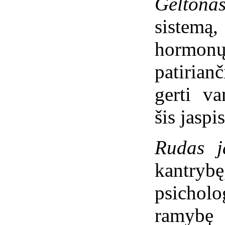
Geltonas
sistem
hormonų
patirian
gerti va
šis jaspis
Rudas j
kantryb
psicho
ramybę