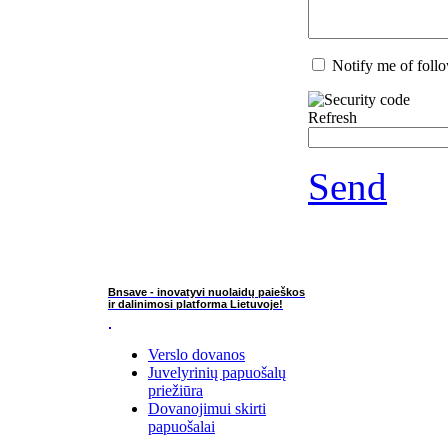
Notify me of fol
Refresh
Send
Bnsave - inovatyvi nuolaidų paieškos
ir dalinimosi platforma Lietuvoje!
Verslo dovanos
Juvelyrinių papuošalų
priežiūra
Dovanojimui skirti
papuošalai