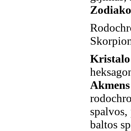
Zodiako
Rodochro
Skorpion
Kristal
heksagon
Akmens 
rodochro
spalvos, 
baltos sp