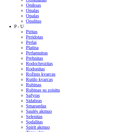
Oniksas
Opalas
Opalas
Opalitas
P - U
Piritas
Peridotas
Perlai
Platina
Perlamutras
Prehnitas
Rodochrozitas
Rodonitas
Rožinis kvarcas
Rutilo kvarcas
Rubinas
Rubinas su zoisitu
Safyras
Sidabras
Smaragdas
Saulės akmuo
Selenitas
Sodalitas
Spirit akmuo