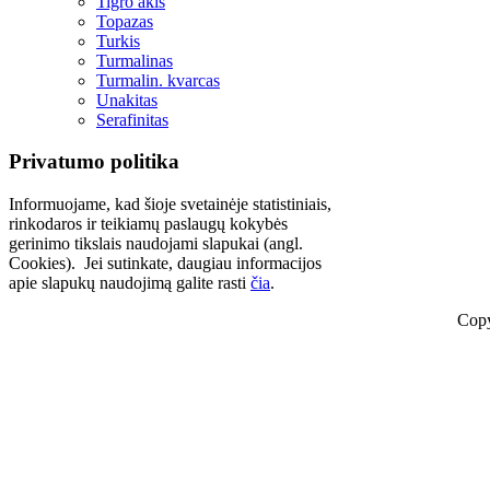
Tigro akis
Topazas
Turkis
Turmalinas
Turmalin. kvarcas
Unakitas
Serafinitas
Privatumo politika
Informuojame, kad šioje svetainėje statistiniais,
rinkodaros ir teikiamų paslaugų kokybės
gerinimo tikslais naudojami slapukai (angl.
Cookies). Jei sutinkate, daugiau informacijos
apie slapukų naudojimą galite rasti
čia
.
Copy