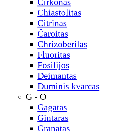
Cirkonas
Chiastolitas
Citrinas
Čaroitas
Chrizoberilas
Fluoritas
Fosilijos
Deimantas
Dūminis kvarcas
G - O
Gagatas
Gintaras
Granatas