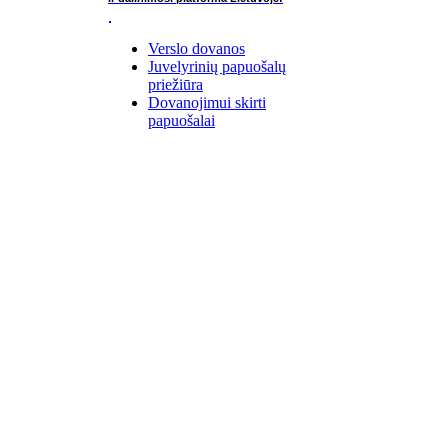
Verslo dovanos
Juvelyrinių papuošalų
priežiūra
Dovanojimui skirti
papuošalai