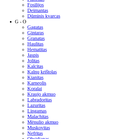
Fosilijos
Deimantas
Dūminis kvarcas
G - O
Gagatas
Gintaras
Granatas
Haulitas
Hematitas
Jaspis
Jolitas
Kalcitas
Kalnų krištolas
Kianitas
Karneolis
Koralai
Kraujo akmuo
Labradoritas
Lazuritas
Lingamas
Malachitas
Mėnulio akmuo
Muskovitas
Nefritas
Obsidianas