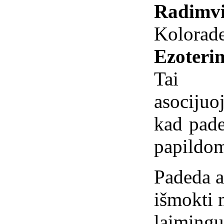
Radimvi
Kolorade
Ezoterin
Tai m
asociju
kad pade
papildom
Padeda at
išmokti 
laimingu