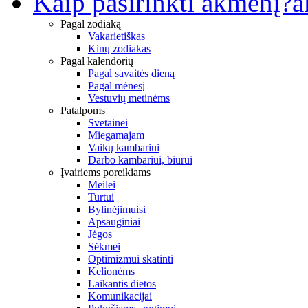
Kaip pasirinkti akmenį?
a
Pagal zodiaką
Vakarietiškas
Kinų zodiakas
Pagal kalendorių
Pagal savaitės dieną
Pagal mėnesį
Vestuvių metinėms
Patalpoms
Svetainei
Miegamajam
Vaikų kambariui
Darbo kambariui, biurui
Įvairiems poreikiams
Meilei
Turtui
Bylinėjimuisi
Apsauginiai
Jėgos
Sėkmei
Optimizmui skatinti
Kelionėms
Laikantis dietos
Komunikacijai