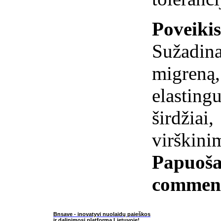
Poveiki
Sužadina
migren
elastin
širdžia
virškini
Papuoša
commen
Bnsave - inovatyvi nuolaidų paieškos
ir dalinimosi platforma Lietuvoje!