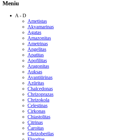
Meniu
A - D
Ametistas
Akvamarinas
Agatas
Amazonitas
Ametrinas
Angelitas
Apatitas
Apofilitas
Aragonitas
Auksas
Avantiūrinas
Azūritas
Chalcedonas
Chrizoprazas
Chrizokola
Celestinas
Cirkonas
Chiastolitas
Citrinas
Čaroitas
Chrizoberilas
Fluoritas