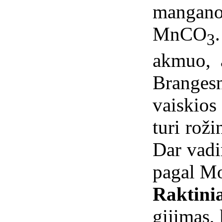
mangan
MnCO
3
akmuo, 
Brange
vaiskios
turi roži
Dar vadi
pagal Mo
Raktinia
gijimas,