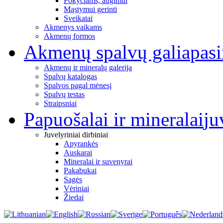
Pokyčiams, augimui
Mąstymui gerinti
Sveikatai
Akmenys vaikams
Akmenų formos
Akmenų spalvų galia
pas
Akmenų ir mineralų galerija
Spalvų katalogas
Spalvos pagal mėnesį
Spalvų testas
Straipsniai
Papuošalai ir mineralai
ju
Juvelyriniai dirbiniai
Apyrankės
Auskarai
Mineralai ir suvenyrai
Pakabukai
Sagės
Vėriniai
Žiedai