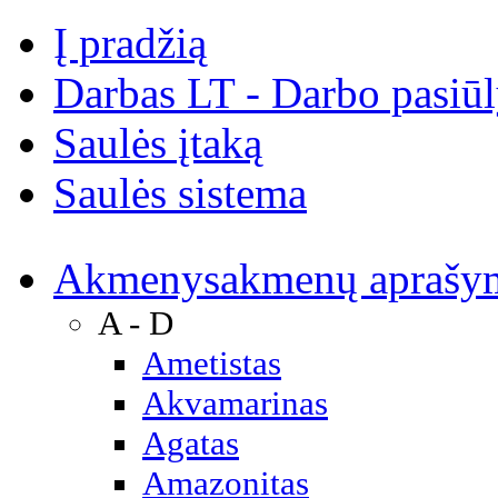
Į pradžią
Darbas LT - Darbo pasiū
Saulės įtaką
Saulės sistema
Akmenys
akmenų aprašy
A - D
Ametistas
Akvamarinas
Agatas
Amazonitas