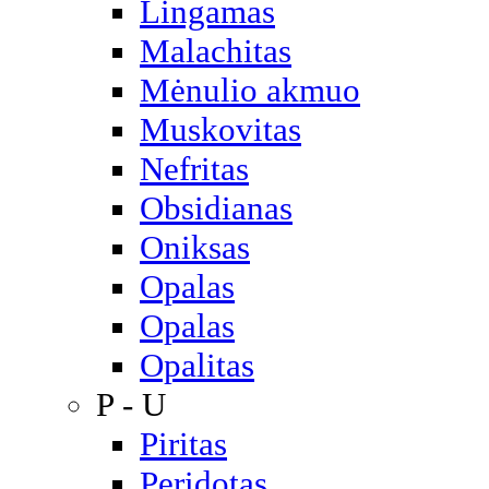
Lingamas
Malachitas
Mėnulio akmuo
Muskovitas
Nefritas
Obsidianas
Oniksas
Opalas
Opalas
Opalitas
P - U
Piritas
Peridotas