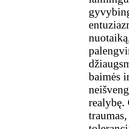
gyvybin
entuziaz
nuotaiką
palengvi
džiaugsm
baimės ir
neišveng
realybę.
traumas,
toleranci