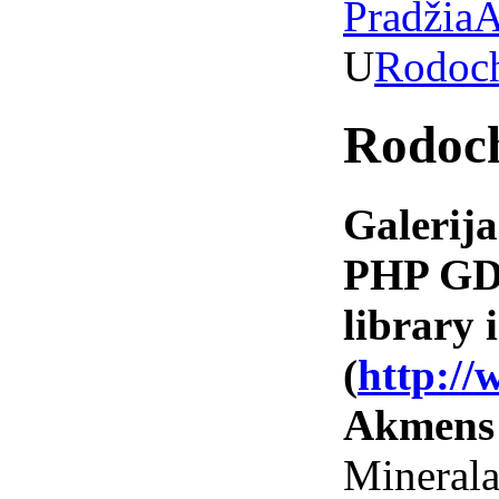
Pradžia
A
U
Rodoch
Rodoch
Galerija
PHP GD 
library i
(
http://
Akmens
Minerala