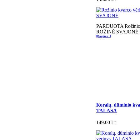
PARDUOTA Rožinio k
ROŽINĖ SVAJONĖ
[Daugiau...]
Koralų, dūminio kvar
TALASA
149.00 Lt