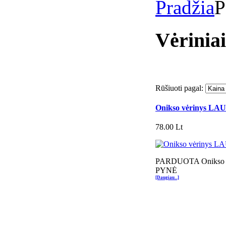
Pradžia
P
Vėriniai
Rūšiuoti pagal:
Onikso vėrinys L
78.00 Lt
PARDUOTA Onikso 
PYNĖ
[Daugiau...]