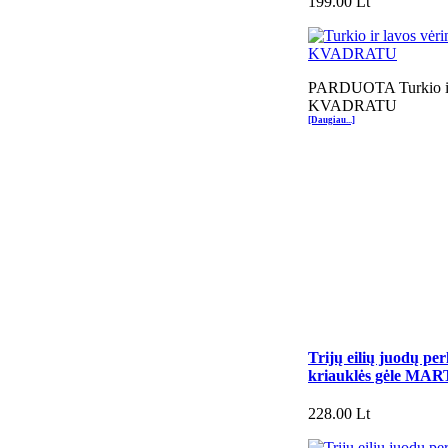
199.00 Lt
PARDUOTA Turkio ir 
KVADRATU
[Daugiau...]
Trijų eilių juodų per
kriauklės gėle MA
228.00 Lt