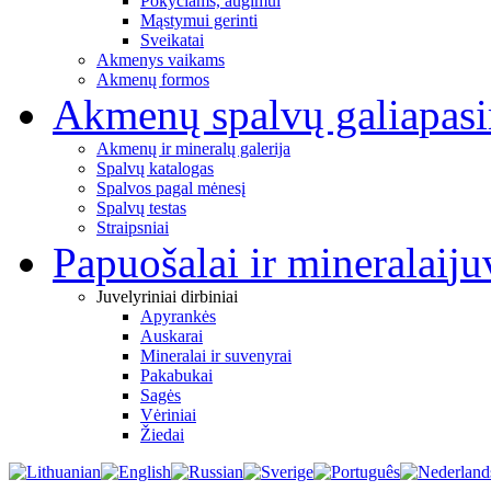
Pokyčiams, augimui
Mąstymui gerinti
Sveikatai
Akmenys vaikams
Akmenų formos
Akmenų spalvų galia
pas
Akmenų ir mineralų galerija
Spalvų katalogas
Spalvos pagal mėnesį
Spalvų testas
Straipsniai
Papuošalai ir mineralai
ju
Juvelyriniai dirbiniai
Apyrankės
Auskarai
Mineralai ir suvenyrai
Pakabukai
Sagės
Vėriniai
Žiedai