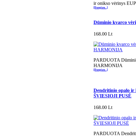
ir onikso vėrinys E
[Daugiau...]
Dūminio kvarco v
168.00 Lt
PARDUOTA Dūminio 
HARMONIJA
[Daugiau...]
Dendritinio opalo ir
ŠVIESIOJI PUSĖ
168.00 Lt
PARDUOTA Dendritini