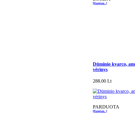
[Daugiau...]
Dūminio kvarco, amet
vėrinys
288.00 Lt
PARDUOTA
[Daugiau...]