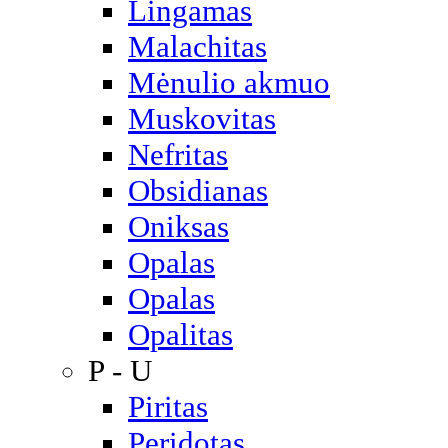
Lingamas
Malachitas
Mėnulio akmuo
Muskovitas
Nefritas
Obsidianas
Oniksas
Opalas
Opalas
Opalitas
P - U
Piritas
Peridotas