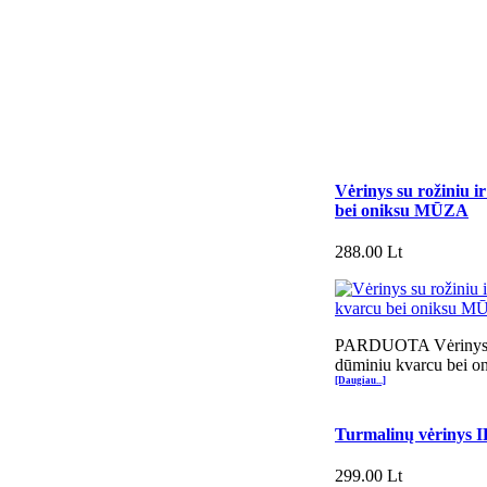
Vėrinys su rožiniu i
bei oniksu MŪZA
288.00 Lt
PARDUOTA Vėrinys su
dūminiu kvarcu bei 
[Daugiau...]
Turmalinų vėrinys 
299.00 Lt