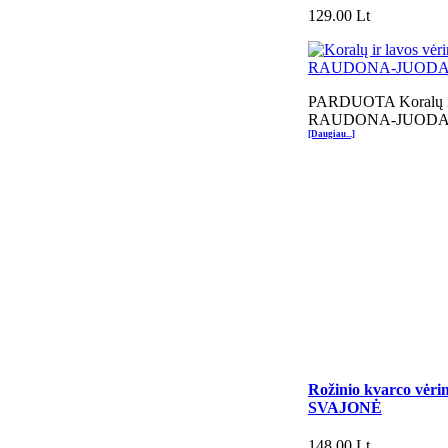
129.00 Lt
PARDUOTA Koralų ir 
RAUDONA-JUOD
[Daugiau...]
Rožinio kvarco vėr
SVAJONĖ
148.00 Lt