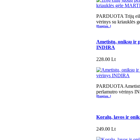
PARDUOTA Trijų eili
vėrinys su kriauklė
[Daugiau...]
Ametistų, oniksų ir 
INDIRA
228.00 Lt
PARDUOTA Ametistų,
perlamutro vėrinys 
[Daugiau...]
Koralų, lavos ir on
249.00 Lt