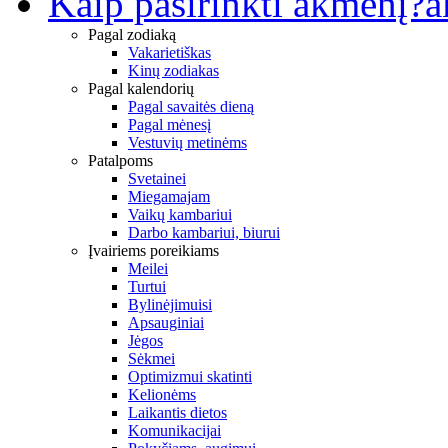
Kaip pasirinkti akmenį?
a
Pagal zodiaką
Vakarietiškas
Kinų zodiakas
Pagal kalendorių
Pagal savaitės dieną
Pagal mėnesį
Vestuvių metinėms
Patalpoms
Svetainei
Miegamajam
Vaikų kambariui
Darbo kambariui, biurui
Įvairiems poreikiams
Meilei
Turtui
Bylinėjimuisi
Apsauginiai
Jėgos
Sėkmei
Optimizmui skatinti
Kelionėms
Laikantis dietos
Komunikacijai