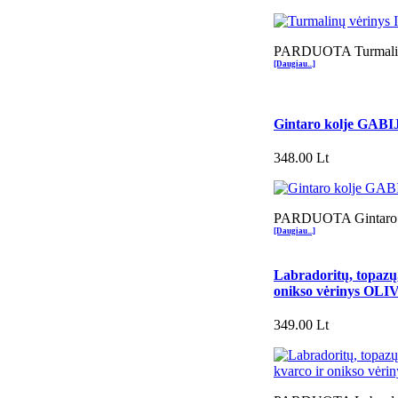
PARDUOTA Turmalin
[Daugiau...]
Gintaro kolje GABI
348.00 Lt
PARDUOTA Gintaro 
[Daugiau...]
Labradoritų, topazų
onikso vėrinys OLI
349.00 Lt