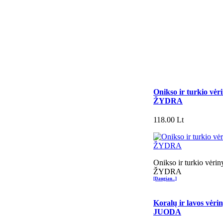
Onikso ir turkio vė
ŽYDRA
118.00 Lt
Onikso ir turkio vėr
ŽYDRA
[Daugiau...]
Koralų ir lavos vė
JUODA