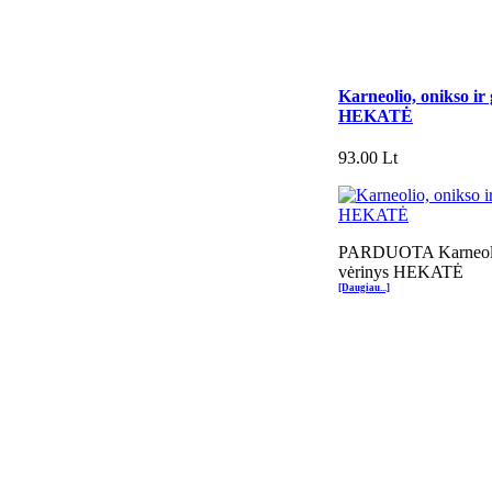
Karneolio, onikso ir
HEKATĖ
93.00 Lt
PARDUOTA Karneolio,
vėrinys HEKATĖ
[Daugiau...]