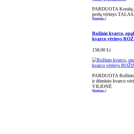
PARDUOTA Koralų, d
perlų vėrinys TALA
[Daugiau...]
Rožinio kvarco, opal
kvarco vėrinys R
158.00 Lt
PARDUOTA Rožinio k
ir dūminio kvarco v
VILIONĖ
[Daugiau...]