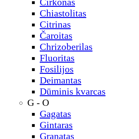
Cirkonas
Chiastolitas
Citrinas
Čaroitas
Chrizoberilas
Fluoritas
Fosilijos
Deimantas
Dūminis kvarcas
G - O
Gagatas
Gintaras
Granatas