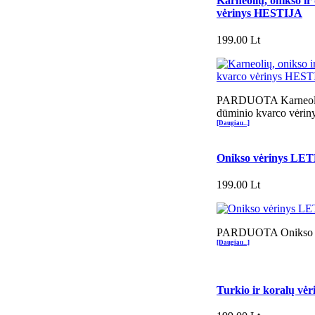
Karneolių, onikso i
vėrinys HESTIJA
199.00 Lt
PARDUOTA Karneolių
dūminio kvarco vėri
[Daugiau...]
Onikso vėrinys LE
199.00 Lt
PARDUOTA Onikso 
[Daugiau...]
Turkio ir koralų v