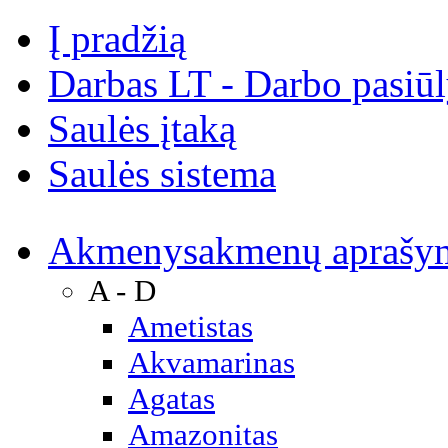
Į pradžią
Darbas LT - Darbo pasiū
Saulės įtaką
Saulės sistema
Akmenys
akmenų aprašy
A - D
Ametistas
Akvamarinas
Agatas
Amazonitas