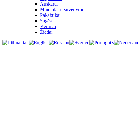
Auskarai
Mineralai ir suvenyrai
Pakabukai
Sagės
Vėriniai
Žiedai