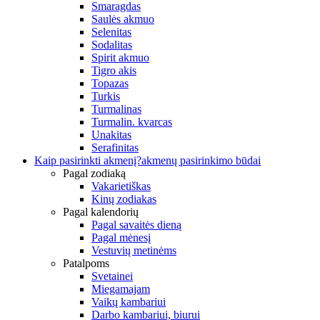
Smaragdas
Saulės akmuo
Selenitas
Sodalitas
Spirit akmuo
Tigro akis
Topazas
Turkis
Turmalinas
Turmalin. kvarcas
Unakitas
Serafinitas
Kaip pasirinkti akmenį?
akmenų pasirinkimo būdai
Pagal zodiaką
Vakarietiškas
Kinų zodiakas
Pagal kalendorių
Pagal savaitės dieną
Pagal mėnesį
Vestuvių metinėms
Patalpoms
Svetainei
Miegamajam
Vaikų kambariui
Darbo kambariui, biurui