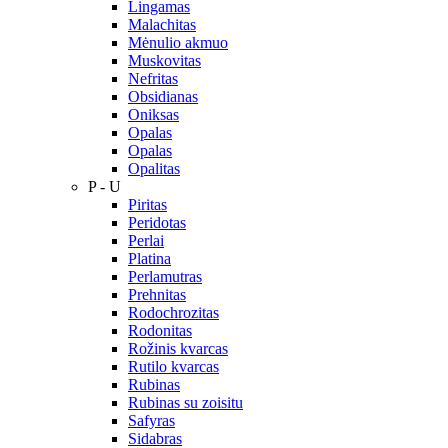
Lingamas
Malachitas
Mėnulio akmuo
Muskovitas
Nefritas
Obsidianas
Oniksas
Opalas
Opalas
Opalitas
P - U
Piritas
Peridotas
Perlai
Platina
Perlamutras
Prehnitas
Rodochrozitas
Rodonitas
Rožinis kvarcas
Rutilo kvarcas
Rubinas
Rubinas su zoisitu
Safyras
Sidabras