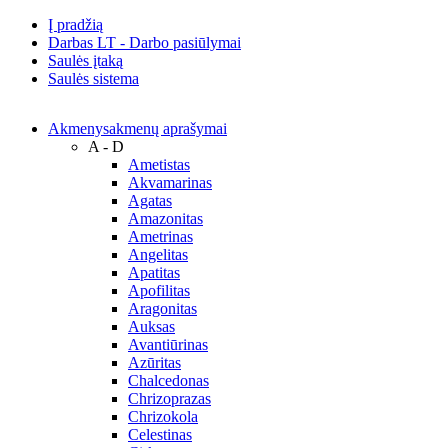
Į pradžią
Darbas LT - Darbo pasiūlymai
Saulės įtaką
Saulės sistema
Akmenys
akmenų aprašymai
A - D
Ametistas
Akvamarinas
Agatas
Amazonitas
Ametrinas
Angelitas
Apatitas
Apofilitas
Aragonitas
Auksas
Avantiūrinas
Azūritas
Chalcedonas
Chrizoprazas
Chrizokola
Celestinas