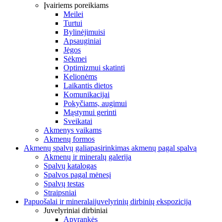
Įvairiems poreikiams
Meilei
Turtui
Bylinėjimuisi
Apsauginiai
Jėgos
Sėkmei
Optimizmui skatinti
Kelionėms
Laikantis dietos
Komunikacijai
Pokyčiams, augimui
Mąstymui gerinti
Sveikatai
Akmenys vaikams
Akmenų formos
Akmenų spalvų galia
pasirinkimas akmenų pagal spalvą
Akmenų ir mineralų galerija
Spalvų katalogas
Spalvos pagal mėnesį
Spalvų testas
Straipsniai
Papuošalai ir mineralai
juvelyrinių dirbinių ekspozicija
Juvelyriniai dirbiniai
Apyrankės