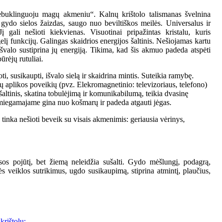
ebuklinguoju magų akmeniu“. Kalnų krištolo talismanas švelnina
gydo sielos žaizdas, saugo nuo beviltiškos meilės. Universalus ir
į gali nešioti kiekvienas. Visuotinai pripažintas kristalu, kuris
gelį funkcijų. Galingas skaidrios energijos šaltinis. Nešiojamas kartu
išvalo sustiprina jų energiją. Tikima, kad šis akmuo padeda atspėti
ūrėjų rutuliai.
i, susikaupti, išvalo sielą ir skaidrina mintis. Suteikia ramybę.
aplikos poveikių (pvz. Elekromagnetinio: televizoriaus, telefono)
 šaltinis, skatina tobulėjimą ir komunikabilumą, teikia dvasinę
miegamajame gina nuo košmarų ir padeda atgauti jėgas.
tinka nešioti beveik su visais akmenimis: geriausia vėrinys,
sos pojūtį, bet žiemą neleidžia sušalti. Gydo mėšlungį, podagrą,
ės veiklos sutrikimus, ugdo susikaupimą, stiprina atmintį, plaučius,
krištolu: