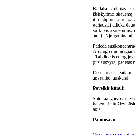
Kadaise vadintas „st
išsiskyrimo skausmą, 
itin stiprus akmuo. J
geriausiai atlieka dau
su kitais akmenimis, 
ateitį. Iš jo gaminami b
Padeda susikoncentruot
Apsaugo nuo neigiamų 
. Tai didelis energijos
pusiausvyrą, padėtas 
Derinamas su sidabru, 
apyrankė, auskarai.
Poveikis kūnui
:
Suteikia gaivos ir vė
kepenų ir tulžies pūsl
akis
Papuošalai
:
Visos prekės su kalnų 