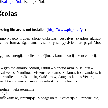
O
Kalnų krištolas
Kalnų krištolas
štolas
ing library is not installed (
http://www.php.net/gd
)
inio kvarco grupei, silicio dioksidas, bespalvis, skaidrus akmuo.
 kvarco forma, išgaunamas visame pasaulyje.Kietumas pagal Moso
ijmas, energija, meilė, tobulėjimas, komunikacija, koncentracija
– gimimo akmuo; Avinui, Liūtui – planetos akmuo. Jaučiui –
gal vedas. Naudingas visiems ženklams. Siejamas ir su vandens, ir
 pirmadieniu, trečiadieniu, skaičiumi 4; dangaus kūnais Venera,
liu. Dovanojamas 15-osioms sutuoktuvių metinėms
onelinė - heksagonalinė
palvė
ukštikalnėse, Brazilijoje, Madagaskare, Šveicarijoje, Prancūzijoje,
V