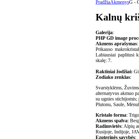
Pradžia
Akmenys
G - 
Kalnų kri
Galerija
:
PHP GD image process
Akmens aprašymas
:
Prikauso makrokristal
Labiausiai paplitusi
skalę: 7.
Raktiniai žodžiai:
Gig
Zodiako zenklas
:
Svarstyklėms, Žuvims 
alternatyvus akmuo pa
su ugnies stichijomis;
Plutonu, Saule, Mėnu
Kristalo forma
: Trig
Akmens spalva
: Bes
Radimvietės
: Alpių a
Rusijoje, Indijoje, JA
Ezoterinės savybės
: