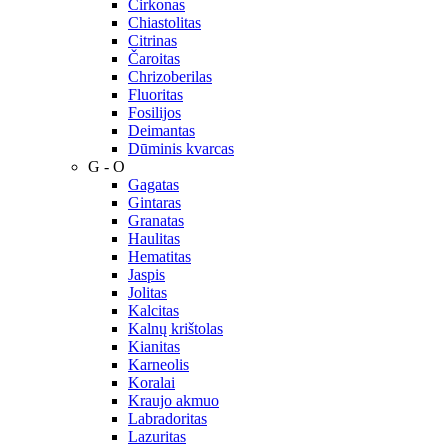
Cirkonas
Chiastolitas
Citrinas
Čaroitas
Chrizoberilas
Fluoritas
Fosilijos
Deimantas
Dūminis kvarcas
G - O
Gagatas
Gintaras
Granatas
Haulitas
Hematitas
Jaspis
Jolitas
Kalcitas
Kalnų krištolas
Kianitas
Karneolis
Koralai
Kraujo akmuo
Labradoritas
Lazuritas