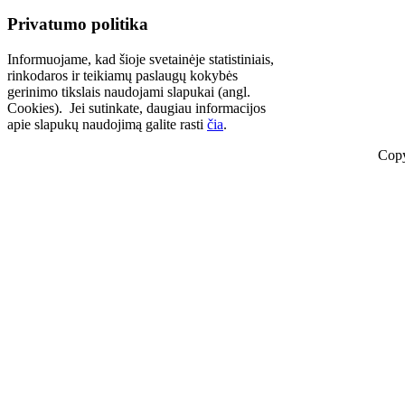
Privatumo politika
Informuojame, kad šioje svetainėje statistiniais,
rinkodaros ir teikiamų paslaugų kokybės
gerinimo tikslais naudojami slapukai (angl.
Cookies). Jei sutinkate, daugiau informacijos
apie slapukų naudojimą galite rasti
čia
.
Copy