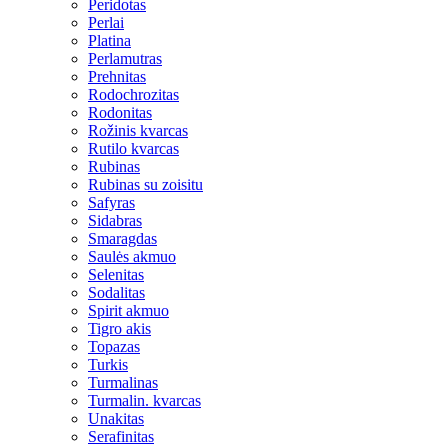
Peridotas
Perlai
Platina
Perlamutras
Prehnitas
Rodochrozitas
Rodonitas
Rožinis kvarcas
Rutilo kvarcas
Rubinas
Rubinas su zoisitu
Safyras
Sidabras
Smaragdas
Saulės akmuo
Selenitas
Sodalitas
Spirit akmuo
Tigro akis
Topazas
Turkis
Turmalinas
Turmalin. kvarcas
Unakitas
Serafinitas