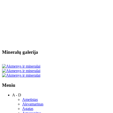
Mineralų galerija
Meniu
A - D
Ametistas
Akvamarinas
Agatas