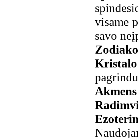
spindes
visame p
savo neį
Zodiako
Kristal
pagrind
Akmens 
Radimvi
Ezoterin
Naudoja