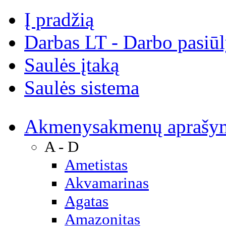
Į pradžią
Darbas LT - Darbo pasiū
Saulės įtaką
Saulės sistema
Akmenys
akmenų aprašy
A - D
Ametistas
Akvamarinas
Agatas
Amazonitas