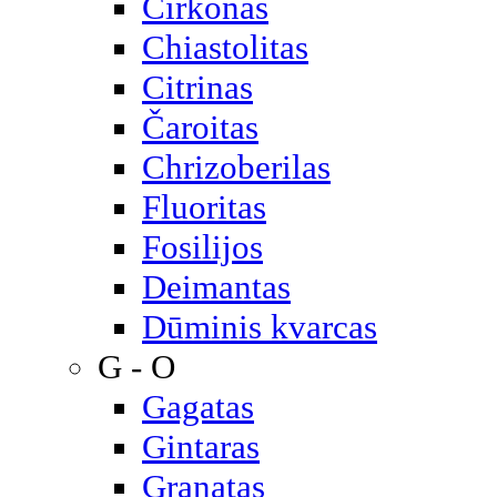
Cirkonas
Chiastolitas
Citrinas
Čaroitas
Chrizoberilas
Fluoritas
Fosilijos
Deimantas
Dūminis kvarcas
G - O
Gagatas
Gintaras
Granatas