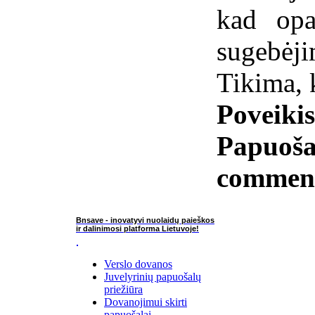
kad opal
sugebėj
Tikima, k
Poveiki
Papuoša
commen
Bnsave - inovatyvi nuolaidų paieškos
ir dalinimosi platforma Lietuvoje!
Verslo dovanos
Juvelyrinių papuošalų
priežiūra
Dovanojimui skirti
papuošalai