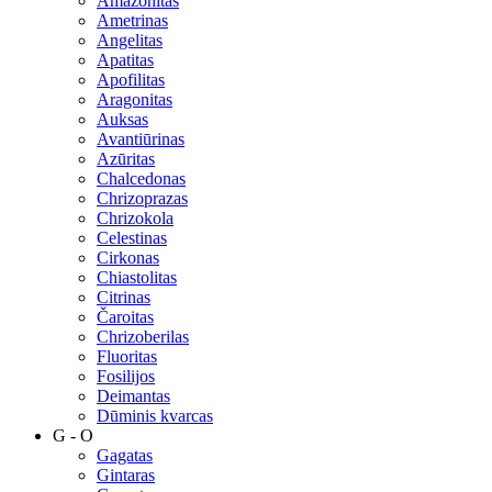
Amazonitas
Ametrinas
Angelitas
Apatitas
Apofilitas
Aragonitas
Auksas
Avantiūrinas
Azūritas
Chalcedonas
Chrizoprazas
Chrizokola
Celestinas
Cirkonas
Chiastolitas
Citrinas
Čaroitas
Chrizoberilas
Fluoritas
Fosilijos
Deimantas
Dūminis kvarcas
G - O
Gagatas
Gintaras