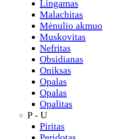
Lingamas
Malachitas
Mėnulio akmuo
Muskovitas
Nefritas
Obsidianas
Oniksas
Opalas
Opalas
Opalitas
P - U
Piritas
Peridotas