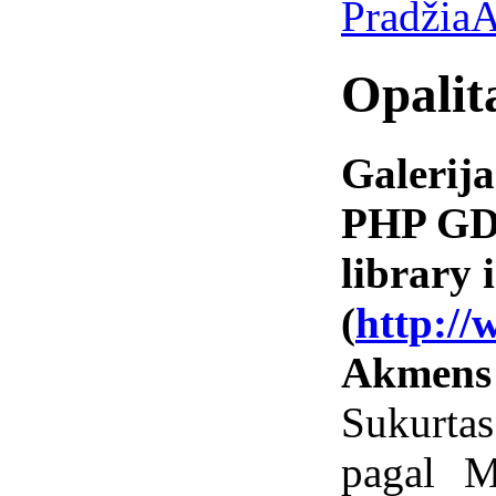
Pradžia
A
Opalit
Galerija
PHP GD 
library i
(
http://
Akmens
Sukurtas
pagal M