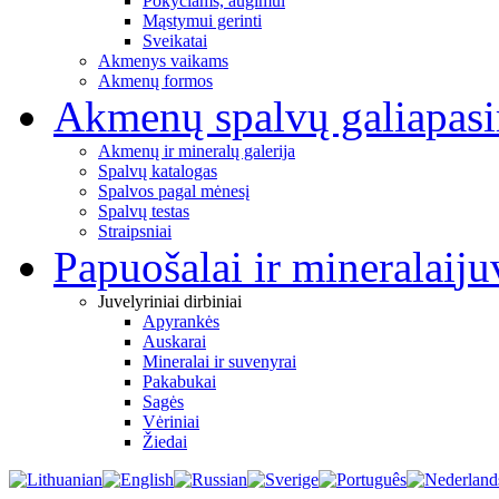
Pokyčiams, augimui
Mąstymui gerinti
Sveikatai
Akmenys vaikams
Akmenų formos
Akmenų spalvų galia
pas
Akmenų ir mineralų galerija
Spalvų katalogas
Spalvos pagal mėnesį
Spalvų testas
Straipsniai
Papuošalai ir mineralai
ju
Juvelyriniai dirbiniai
Apyrankės
Auskarai
Mineralai ir suvenyrai
Pakabukai
Sagės
Vėriniai
Žiedai