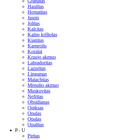
Granatas
Haulitas
Hematitas
Jaspis
Jolitas
Kalcitas
Kalnų krištolas
Kianitas
Karneolis
Koralai
Kraujo akmuo
Labradoritas
Lazuritas
Lingamas
Malachitas
Mėnulio akmuo
Muskovitas
Nefritas
Obsidianas
Oniksas
Opalas
Opalas
Opalitas
P - U
Piritas