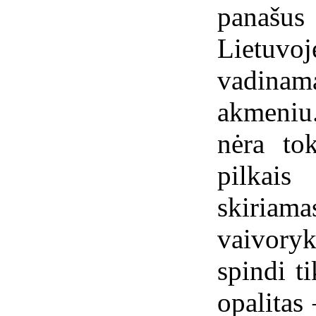
panašus
Lietuv
vadina
akmeniu
nėra tok
pilkais
skiriam
vaivor
spindi ti
opalitas 