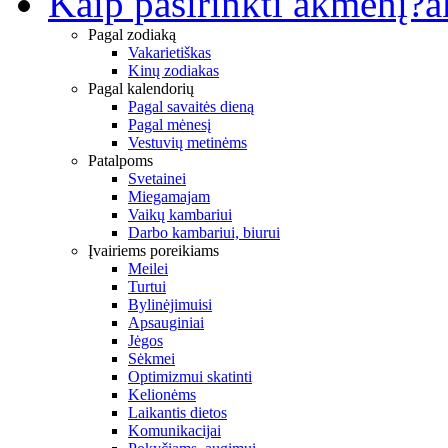
Kaip pasirinkti akmenį?
a
Pagal zodiaką
Vakarietiškas
Kinų zodiakas
Pagal kalendorių
Pagal savaitės dieną
Pagal mėnesį
Vestuvių metinėms
Patalpoms
Svetainei
Miegamajam
Vaikų kambariui
Darbo kambariui, biurui
Įvairiems poreikiams
Meilei
Turtui
Bylinėjimuisi
Apsauginiai
Jėgos
Sėkmei
Optimizmui skatinti
Kelionėms
Laikantis dietos
Komunikacijai