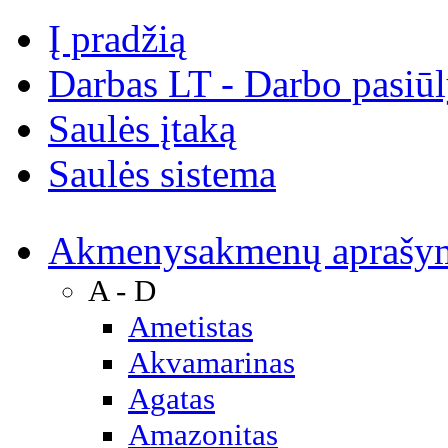
Į pradžią
Darbas LT - Darbo pasiū
Saulės įtaką
Saulės sistema
Akmenys
akmenų aprašy
A - D
Ametistas
Akvamarinas
Agatas
Amazonitas