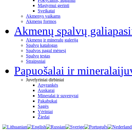
Pokyčiams, augimui
Mąstymui gerinti
Sveikatai
Akmenys vaikams
Akmenų formos
Akmenų spalvų galia
pas
Akmenų ir mineralų galerija
Spalvų katalogas
Spalvos pagal mėnesį
Spalvų testas
Straipsniai
Papuošalai ir mineralai
ju
Juvelyriniai dirbiniai
Apyrankės
Auskarai
Mineralai ir suvenyrai
Pakabukai
Sagės
Vėriniai
Žiedai