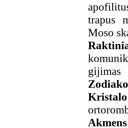
apofilit
trapus 
Moso ska
Raktini
komunik
gijimas
Zodiako
Kristal
ortorom
Akmens 