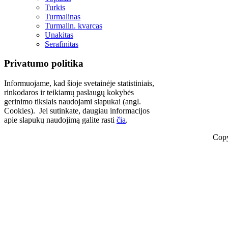
Turkis
Turmalinas
Turmalin. kvarcas
Unakitas
Serafinitas
Privatumo politika
Informuojame, kad šioje svetainėje statistiniais,
rinkodaros ir teikiamų paslaugų kokybės
gerinimo tikslais naudojami slapukai (angl.
Cookies). Jei sutinkate, daugiau informacijos
apie slapukų naudojimą galite rasti
čia
.
Copy