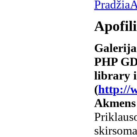
Pradžia
A
Apofili
Galerija
PHP GD 
library i
(
http://
Akmens
Priklaus
skirsoma