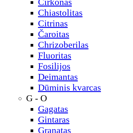
Cirkonas
Chiastolitas
Citrinas
Čaroitas
Chrizoberilas
Fluoritas
Fosilijos
Deimantas
Dūminis kvarcas
G - O
Gagatas
Gintaras
Granatas