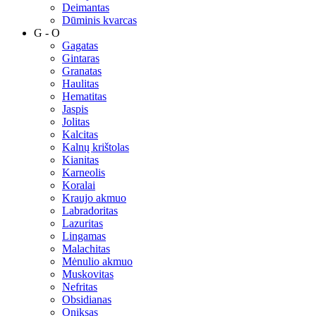
Deimantas
Dūminis kvarcas
G - O
Gagatas
Gintaras
Granatas
Haulitas
Hematitas
Jaspis
Jolitas
Kalcitas
Kalnų krištolas
Kianitas
Karneolis
Koralai
Kraujo akmuo
Labradoritas
Lazuritas
Lingamas
Malachitas
Mėnulio akmuo
Muskovitas
Nefritas
Obsidianas
Oniksas