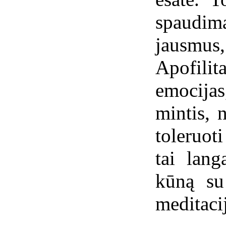
spaudim
jausmu
Apofili
emocija
mintis, 
toleruot
tai lang
kūną su
meditaci