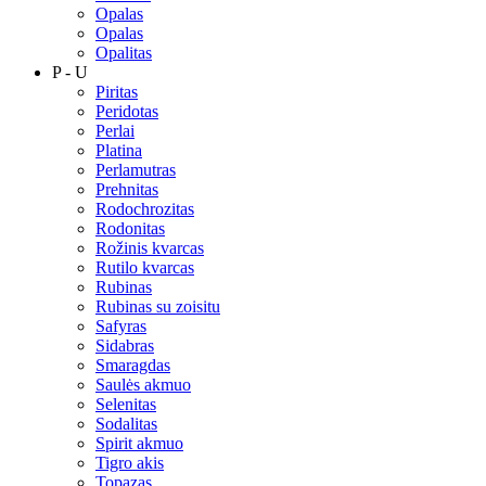
Opalas
Opalas
Opalitas
P - U
Piritas
Peridotas
Perlai
Platina
Perlamutras
Prehnitas
Rodochrozitas
Rodonitas
Rožinis kvarcas
Rutilo kvarcas
Rubinas
Rubinas su zoisitu
Safyras
Sidabras
Smaragdas
Saulės akmuo
Selenitas
Sodalitas
Spirit akmuo
Tigro akis
Topazas