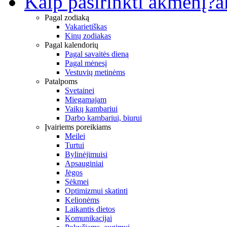
Kaip pasirinkti akmenį?
a
Pagal zodiaką
Vakarietiškas
Kinų zodiakas
Pagal kalendorių
Pagal savaitės dieną
Pagal mėnesį
Vestuvių metinėms
Patalpoms
Svetainei
Miegamajam
Vaikų kambariui
Darbo kambariui, biurui
Įvairiems poreikiams
Meilei
Turtui
Bylinėjimuisi
Apsauginiai
Jėgos
Sėkmei
Optimizmui skatinti
Kelionėms
Laikantis dietos
Komunikacijai