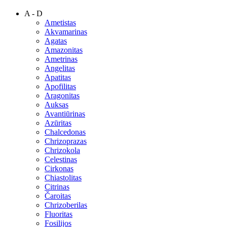
A - D
Ametistas
Akvamarinas
Agatas
Amazonitas
Ametrinas
Angelitas
Apatitas
Apofilitas
Aragonitas
Auksas
Avantiūrinas
Azūritas
Chalcedonas
Chrizoprazas
Chrizokola
Celestinas
Cirkonas
Chiastolitas
Citrinas
Čaroitas
Chrizoberilas
Fluoritas
Fosilijos