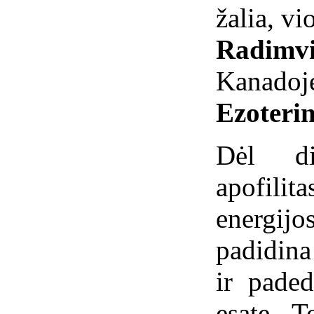
žalia, vi
Radimvi
Kanadoj
Ezoterin
Dėl di
apofili
energijo
padidina
ir paded
esate. T