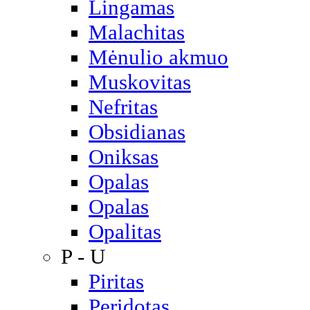
Lingamas
Malachitas
Mėnulio akmuo
Muskovitas
Nefritas
Obsidianas
Oniksas
Opalas
Opalas
Opalitas
P - U
Piritas
Peridotas