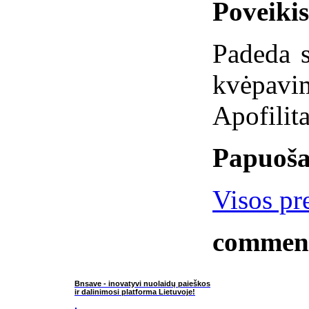
Poveiki
Padeda s
kvėpav
Apofilita
Papuoša
Visos pre
commen
Bnsave - inovatyvi nuolaidų paieškos
ir dalinimosi platforma Lietuvoje!