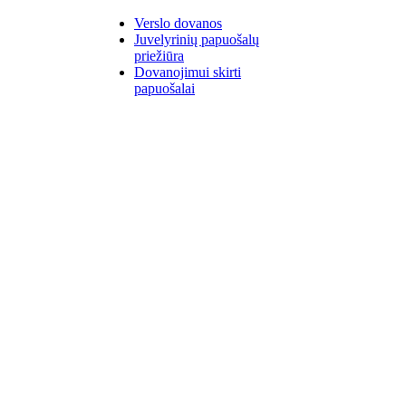
Verslo dovanos
Juvelyrinių papuošalų
priežiūra
Dovanojimui skirti
papuošalai