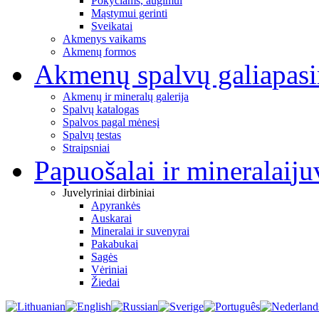
Pokyčiams, augimui
Mąstymui gerinti
Sveikatai
Akmenys vaikams
Akmenų formos
Akmenų spalvų galia
pas
Akmenų ir mineralų galerija
Spalvų katalogas
Spalvos pagal mėnesį
Spalvų testas
Straipsniai
Papuošalai ir mineralai
ju
Juvelyriniai dirbiniai
Apyrankės
Auskarai
Mineralai ir suvenyrai
Pakabukai
Sagės
Vėriniai
Žiedai