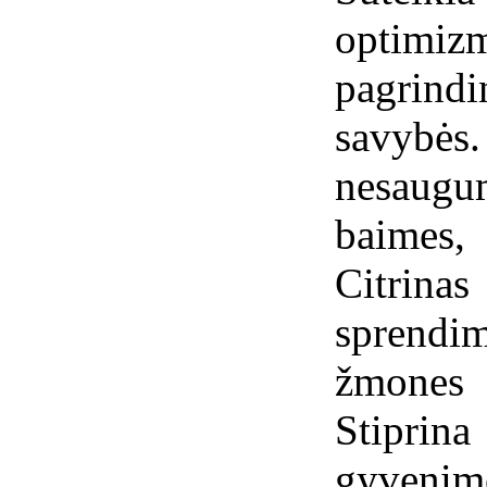
optimizm
pagrind
savyb
nesaug
baimes,
Citrina
sprendim
žmones 
Stiprin
gyvenim