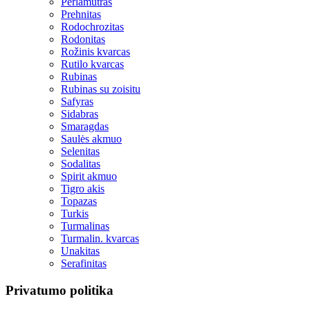
Perlamutras
Prehnitas
Rodochrozitas
Rodonitas
Rožinis kvarcas
Rutilo kvarcas
Rubinas
Rubinas su zoisitu
Safyras
Sidabras
Smaragdas
Saulės akmuo
Selenitas
Sodalitas
Spirit akmuo
Tigro akis
Topazas
Turkis
Turmalinas
Turmalin. kvarcas
Unakitas
Serafinitas
Privatumo politika