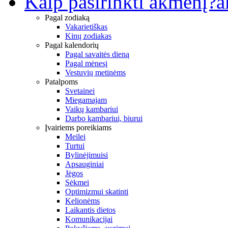
Kaip pasirinkti akmenį?
a
Pagal zodiaką
Vakarietiškas
Kinų zodiakas
Pagal kalendorių
Pagal savaitės dieną
Pagal mėnesį
Vestuvių metinėms
Patalpoms
Svetainei
Miegamajam
Vaikų kambariui
Darbo kambariui, biurui
Įvairiems poreikiams
Meilei
Turtui
Bylinėjimuisi
Apsauginiai
Jėgos
Sėkmei
Optimizmui skatinti
Kelionėms
Laikantis dietos
Komunikacijai