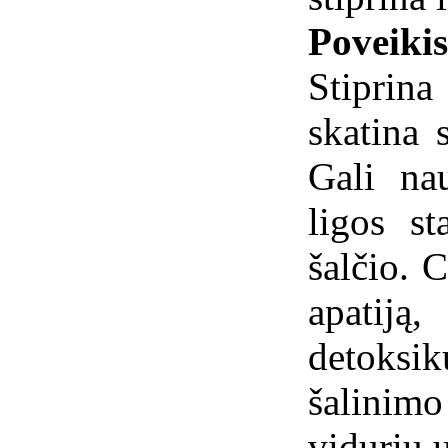
Poveiki
Stiprina
skatina 
Gali nau
ligos st
šalčio. C
apatiją
detoksi
šalinim
vidurių u