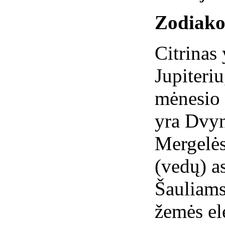
Zodiako
Citrinas 
Jupiteriu
mėnesio 
yra Dvyn
Mergelės
(vedų) a
Šauliams
žemės el