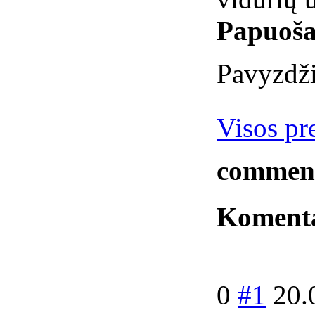
Papuoša
Pavyzdži
Visos pre
commen
Koment
0
#1
20.