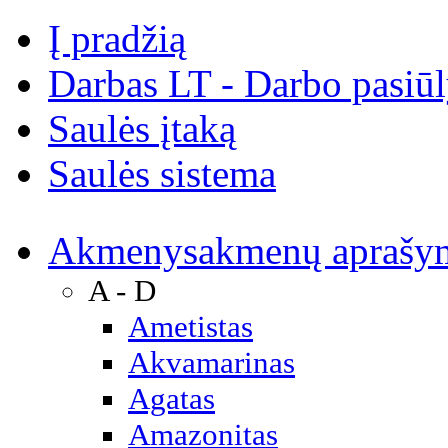
Į pradžią
Darbas LT - Darbo pasiū
Saulės įtaką
Saulės sistema
Akmenys
akmenų aprašy
A - D
Ametistas
Akvamarinas
Agatas
Amazonitas