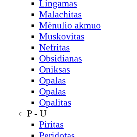
Lingamas
Malachitas
Mėnulio akmuo
Muskovitas
Nefritas
Obsidianas
Oniksas
Opalas
Opalas
Opalitas
P - U
Piritas
Peridotas