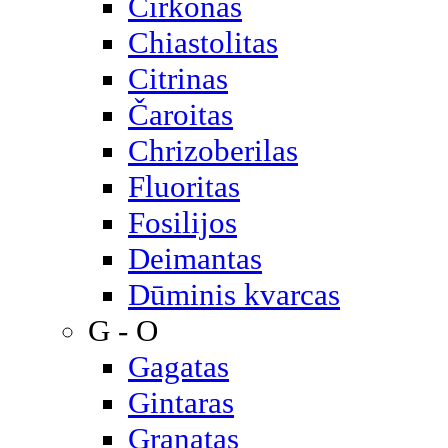
Cirkonas
Chiastolitas
Citrinas
Čaroitas
Chrizoberilas
Fluoritas
Fosilijos
Deimantas
Dūminis kvarcas
G - O
Gagatas
Gintaras
Granatas