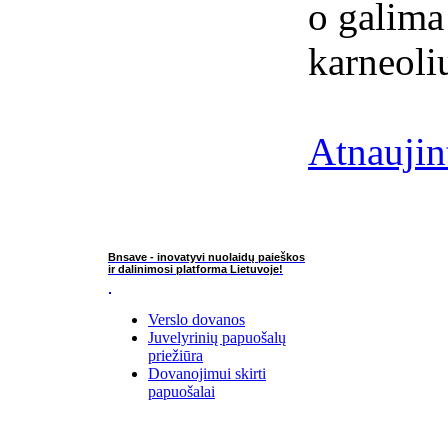
o galima 
karneoli
Atnaujin
Bnsave - inovatyvi nuolaidų paieškos
ir dalinimosi platforma Lietuvoje!
Verslo dovanos
Juvelyrinių papuošalų
priežiūra
Dovanojimui skirti
papuošalai