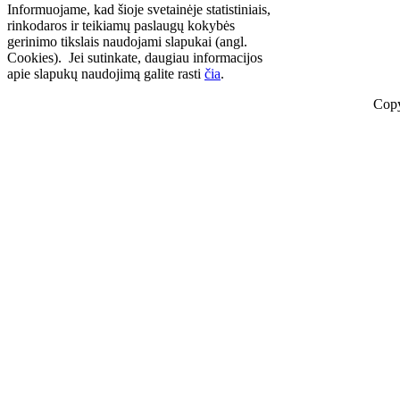
Informuojame, kad šioje svetainėje statistiniais,
rinkodaros ir teikiamų paslaugų kokybės
gerinimo tikslais naudojami slapukai (angl.
Cookies). Jei sutinkate, daugiau informacijos
apie slapukų naudojimą galite rasti
čia
.
Copy