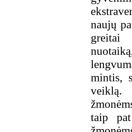
ekstrave
naujų pa
greitai
nuotaik
lengvumą
mintis, 
veiklą
žmonėms,
taip pa
žmonėms.