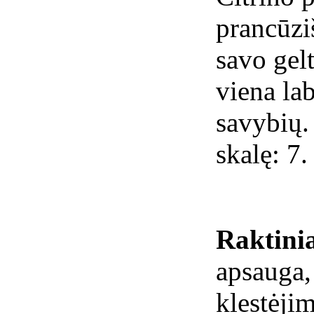
prancūzi
savo gel
viena lab
savybių.
skalę: 7.
Raktinia
apsauga,
klestėji