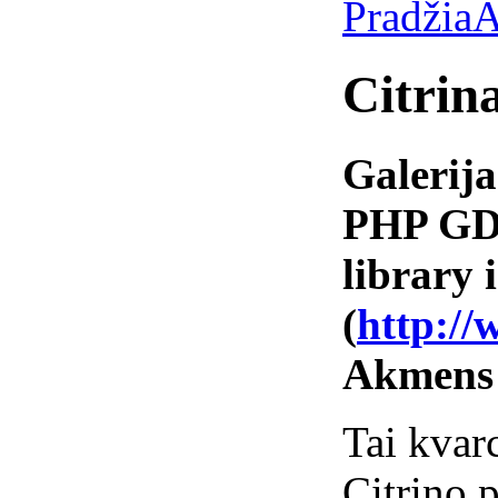
Pradžia
A
Citrin
Galerija
PHP GD 
library i
(
http://
Akmens
Tai kvarc
Citrino 