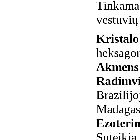
Tinkamas
vestuvių
Kristal
heksagon
Akmens 
Radimvi
Brazilijo
Madagask
Ezoterin
Suteikia