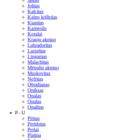
Jaspis
Jolitas
Kalcitas
Kalnų krištolas
Kianitas
Karneolis
Koralai
Kraujo akmuo
Labradoritas
Lazuritas
Lingamas
Malachitas
Mėnulio akmuo
Muskovitas
Nefritas
Obsidianas
Oniksas
Opalas
Opalas
Opalitas
P - U
Piritas
Peridotas
Perlai
Platina