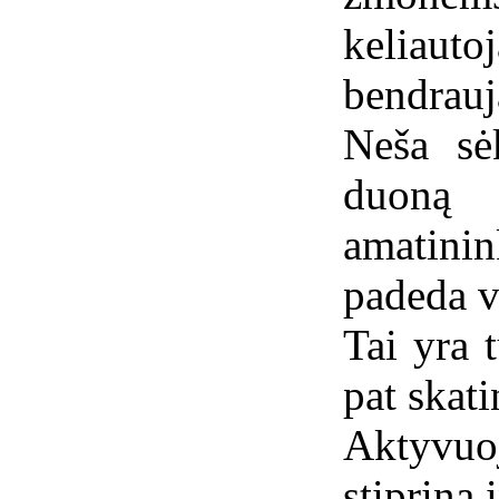
keli
bendrau
Neša sė
duon
amatinin
padeda v
Tai yra 
pat skat
Aktyvuo
stiprina 