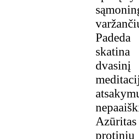
sąmonin
varžanč
Padeda 
skatina 
dvasi
medita
atsa
nepaaišk
Azūritas
protiniu