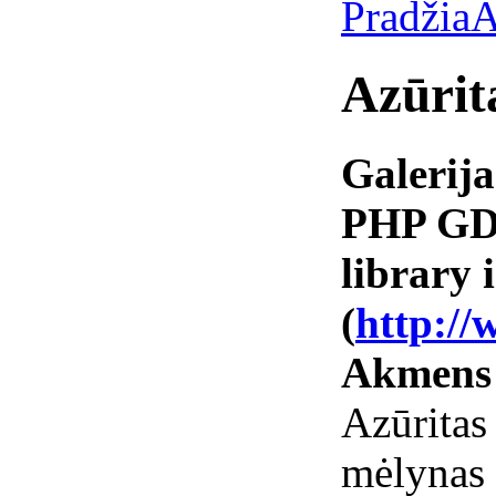
Pradžia
A
Azūrit
Galerija
PHP GD 
library i
(
http://
Akmens
Azūrita
mėlynas