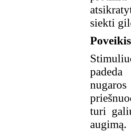
atsikrat
siekti g
Poveiki
Stimuli
padeda 
nugaros
priešnuo
turi gal
augimą.