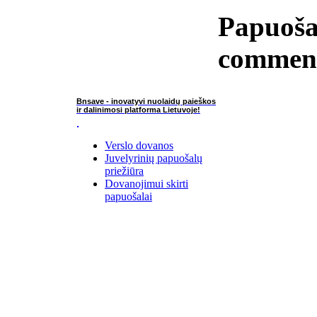
Papuoša
commen
Bnsave - inovatyvi nuolaidų paieškos
ir dalinimosi platforma Lietuvoje!
Verslo dovanos
Juvelyrinių papuošalų
priežiūra
Dovanojimui skirti
papuošalai