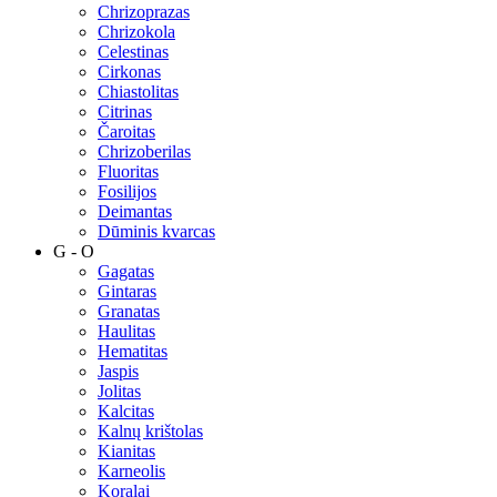
Chrizoprazas
Chrizokola
Celestinas
Cirkonas
Chiastolitas
Citrinas
Čaroitas
Chrizoberilas
Fluoritas
Fosilijos
Deimantas
Dūminis kvarcas
G - O
Gagatas
Gintaras
Granatas
Haulitas
Hematitas
Jaspis
Jolitas
Kalcitas
Kalnų krištolas
Kianitas
Karneolis
Koralai