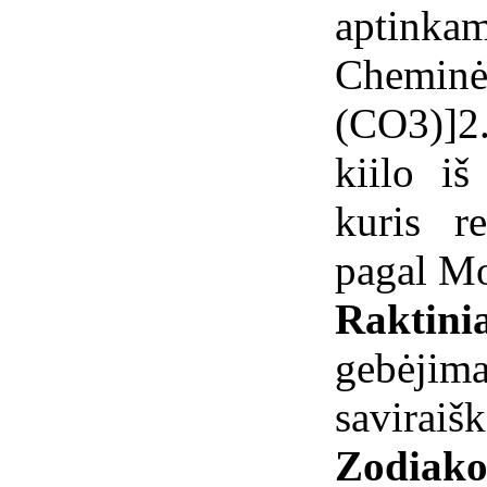
aptinka
Chemin
(CO3)]
kiilo i
kuris r
pagal Mo
Raktinia
gebėjima
saviraišk
Zodiako