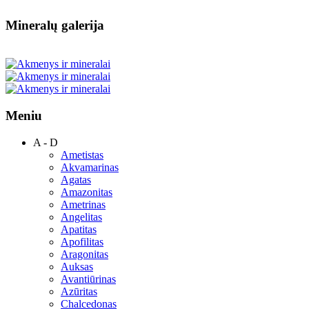
Mineralų galerija
Meniu
A - D
Ametistas
Akvamarinas
Agatas
Amazonitas
Ametrinas
Angelitas
Apatitas
Apofilitas
Aragonitas
Auksas
Avantiūrinas
Azūritas
Chalcedonas