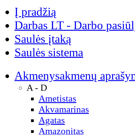
Į pradžią
Darbas LT - Darbo pasiū
Saulės įtaką
Saulės sistema
Akmenys
akmenų aprašy
A - D
Ametistas
Akvamarinas
Agatas
Amazonitas