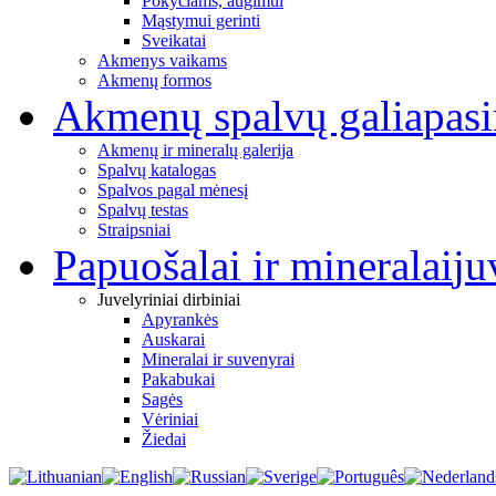
Pokyčiams, augimui
Mąstymui gerinti
Sveikatai
Akmenys vaikams
Akmenų formos
Akmenų spalvų galia
pas
Akmenų ir mineralų galerija
Spalvų katalogas
Spalvos pagal mėnesį
Spalvų testas
Straipsniai
Papuošalai ir mineralai
ju
Juvelyriniai dirbiniai
Apyrankės
Auskarai
Mineralai ir suvenyrai
Pakabukai
Sagės
Vėriniai
Žiedai