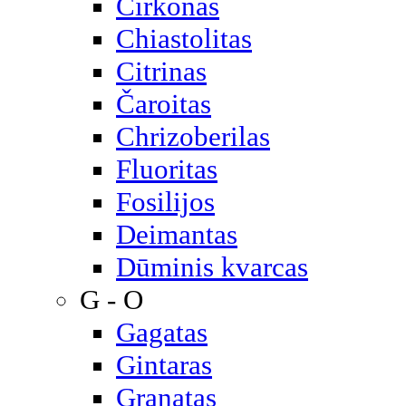
Cirkonas
Chiastolitas
Citrinas
Čaroitas
Chrizoberilas
Fluoritas
Fosilijos
Deimantas
Dūminis kvarcas
G - O
Gagatas
Gintaras
Granatas