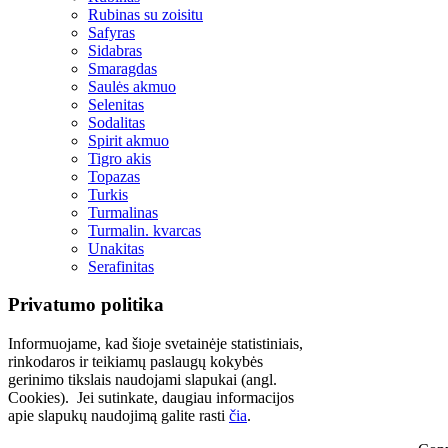
Rubinas su zoisitu
Safyras
Sidabras
Smaragdas
Saulės akmuo
Selenitas
Sodalitas
Spirit akmuo
Tigro akis
Topazas
Turkis
Turmalinas
Turmalin. kvarcas
Unakitas
Serafinitas
Privatumo politika
Informuojame, kad šioje svetainėje statistiniais,
rinkodaros ir teikiamų paslaugų kokybės
gerinimo tikslais naudojami slapukai (angl.
Cookies). Jei sutinkate, daugiau informacijos
apie slapukų naudojimą galite rasti
čia
.