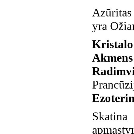
Azūritas 
yra Ožia
Kristal
Akmens 
Radimvi
Prancūzi
Ezoterin
Skati
apmąs