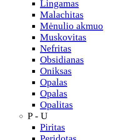
Lingamas
Malachitas
Mėnulio akmuo
Muskovitas
Nefritas
Obsidianas
Oniksas
Opalas
Opalas
Opalitas
P - U
Piritas
Peridotas