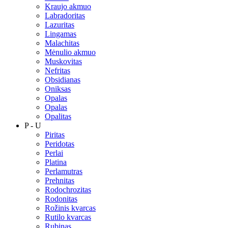
Kraujo akmuo
Labradoritas
Lazuritas
Lingamas
Malachitas
Mėnulio akmuo
Muskovitas
Nefritas
Obsidianas
Oniksas
Opalas
Opalas
Opalitas
P - U
Piritas
Peridotas
Perlai
Platina
Perlamutras
Prehnitas
Rodochrozitas
Rodonitas
Rožinis kvarcas
Rutilo kvarcas
Rubinas