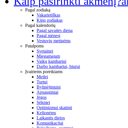
Kaip pasirinkti akmenį?
a
Pagal zodiaką
Vakarietiškas
Kinų zodiakas
Pagal kalendorių
Pagal savaitės dieną
Pagal mėnesį
Vestuvių metinėms
Patalpoms
Svetainei
Miegamajam
Vaikų kambariui
Darbo kambariui, biurui
Įvairiems poreikiams
Meilei
Turtui
Bylinėjimuisi
Apsauginiai
Jėgos
Sėkmei
Optimizmui skatinti
Kelionėms
Laikantis dietos
Komunikacijai