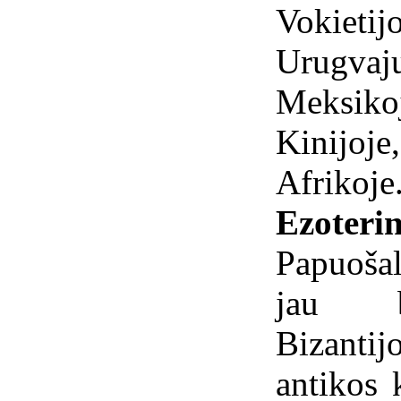
Vokietij
Urugvaju
Meksikoj
Kinijoje
Afrikoje
Ezoterin
Papuoša
jau bi
Bizanti
antikos 