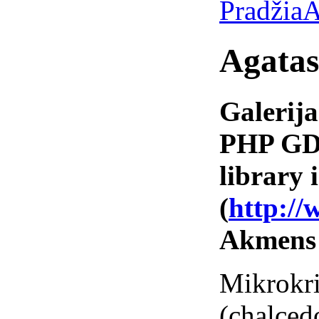
Pradžia
A
Agatas
Galerija
PHP GD 
library i
(
http://
Akmens
Mikrokri
(chalced