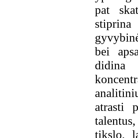
pat ska
stiprina
gyvybinė
bei aps
didin
koncent
analiti
atrasti 
talentus
tikslo, 