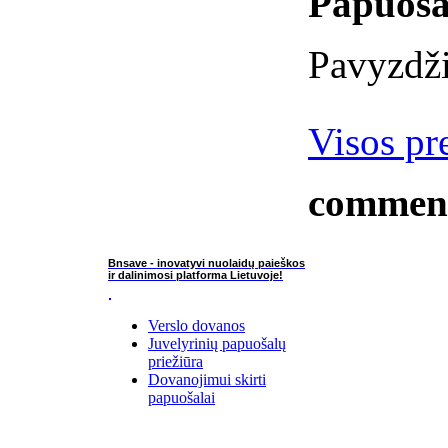
Papuoša
Pavyzdži
Visos pr
commen
Bnsave - inovatyvi nuolaidų paieškos
ir dalinimosi platforma Lietuvoje!
Verslo dovanos
Juvelyrinių papuošalų
priežiūra
Dovanojimui skirti
papuošalai