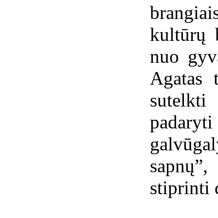
brangiai
kultūrų
nuo gyva
Agatas 
sutelkt
padaryt
galvūgal
sapnų”,
stiprint