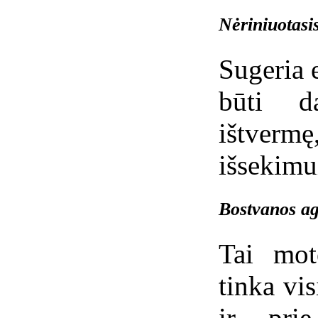
Nėriniuotasi
Sugeria 
būti d
ištverm
išsekimu
Bostvanos ag
Tai mot
tinka vi
ir pri