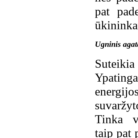
pat pad
ūkininka
Ugninis agat
Suteik
Ypatin
energi
suvaržy
Tinka v
taip pat 