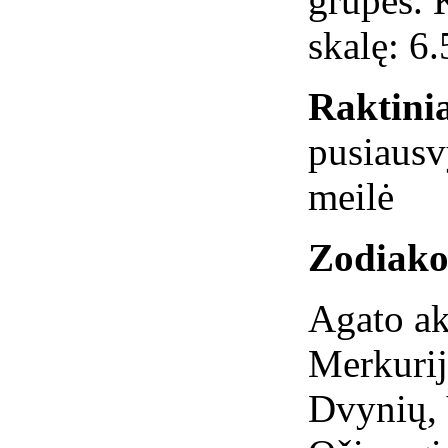
grupes. 
skalę: 6.
Raktinia
pusiausv
meilė
Zodiako
Agato ak
Merkurija
Dvynių, 