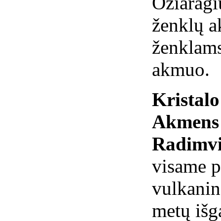
Ožiaragi
ženklų a
ženklams
akmuo.
Kristal
Akmens 
Radimvi
visame p
vulkanin
metų išg