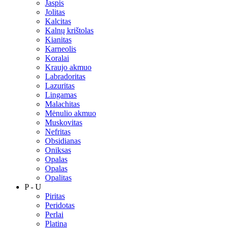
Jaspis
Jolitas
Kalcitas
Kalnų krištolas
Kianitas
Karneolis
Koralai
Kraujo akmuo
Labradoritas
Lazuritas
Lingamas
Malachitas
Mėnulio akmuo
Muskovitas
Nefritas
Obsidianas
Oniksas
Opalas
Opalas
Opalitas
P - U
Piritas
Peridotas
Perlai
Platina