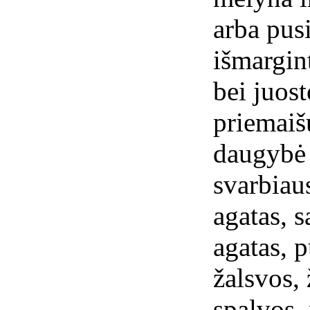
arba pus
išmargint
bei juos
priemaiš
daugybė 
svarbiau
agatas, s
agatas, p
žalsvos, 
spalvos, 