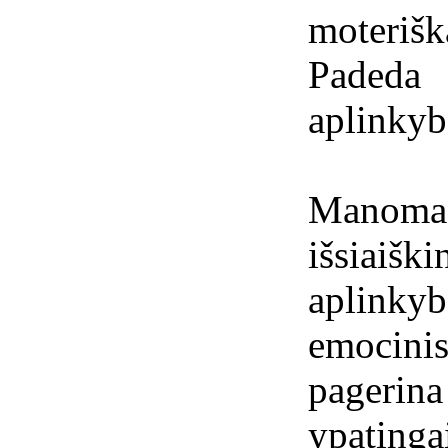
moteriš
Padeda 
aplinkyb
Manoma
išsiaišk
aplinky
emocin
pager
ypatinga