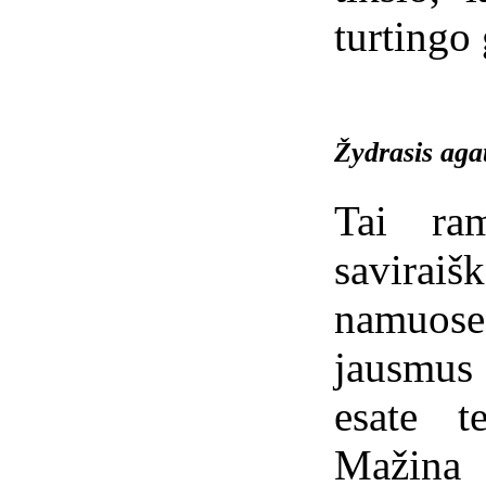
turtingo
Žydrasis aga
Tai ra
saviraiš
namuose.
jausmus 
esate t
Mažina 