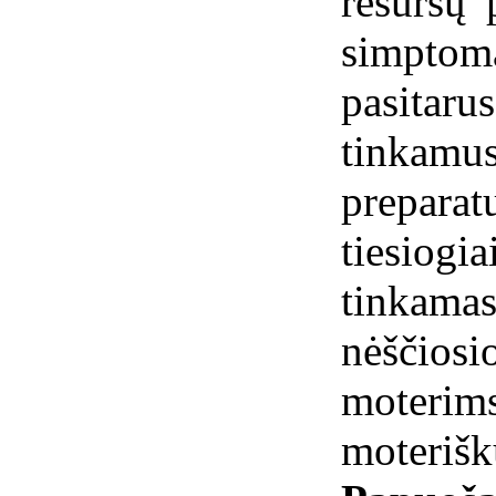
resursų 
simpto
pasitaru
tinkamus
prepara
tiesiogi
tinkama
nėščios
moteri
moteriš