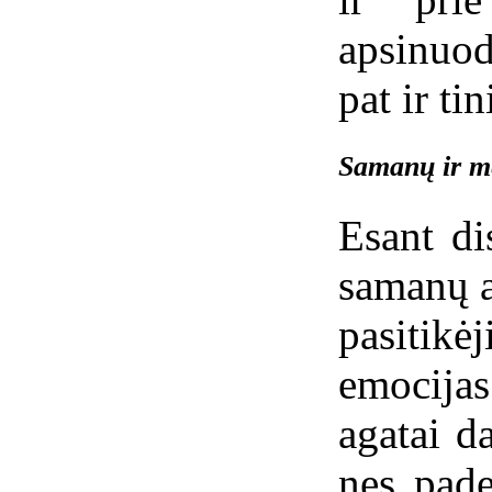
apsinuod
pat ir t
Samanų ir m
Esant di
samanų a
pasitikė
emocijas
agatai d
nes pade