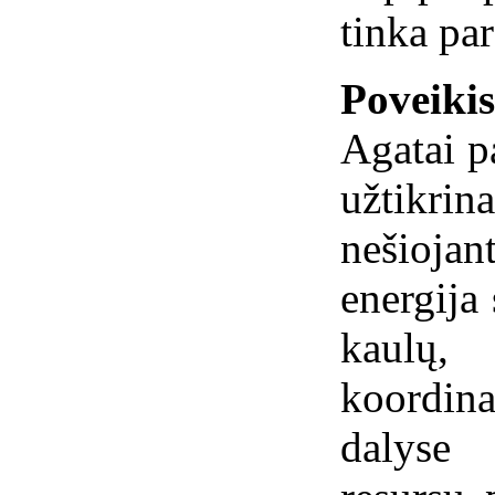
tinka pa
Poveiki
Agatai p
užtikrin
nešioja
energija 
kaulų
koordin
dalyse 