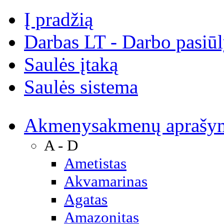
Į pradžią
Darbas LT - Darbo pasiū
Saulės įtaką
Saulės sistema
Akmenys
akmenų aprašy
A - D
Ametistas
Akvamarinas
Agatas
Amazonitas