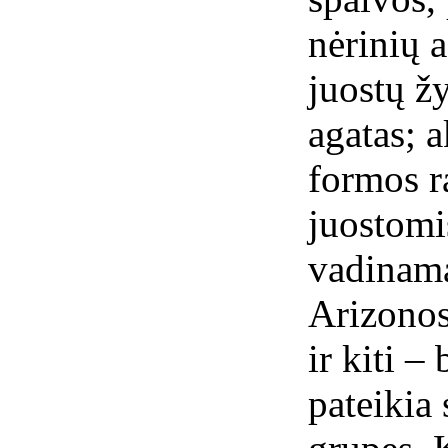
nėrinių a
juostų žy
agatas; a
formos r
juostomi
vadinama
Arizonos
ir kiti –
pateikia