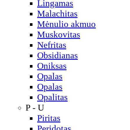
Lingamas
Malachitas
Mėnulio akmuo
Muskovitas
Nefritas
Obsidianas
Oniksas
Opalas
Opalas
Opalitas
P - U
Piritas
Peridotas