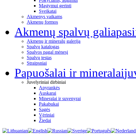
Pokyčiams, augimui
Mąstymui gerinti
Sveikatai
Akmenys vaikams
Akmenų formos
Akmenų spalvų galia
pas
Akmenų ir mineralų galerija
Spalvų katalogas
Spalvos pagal mėnesį
Spalvų testas
Straipsniai
Papuošalai ir mineralai
ju
Juvelyriniai dirbiniai
Apyrankės
Auskarai
Mineralai ir suvenyrai
Pakabukai
Sagės
Vėriniai
Žiedai