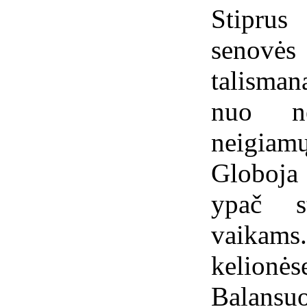
Stipru
senov
talisma
nuo ne
neigiamų
Globoja
ypač s
vaikam
kelion
Balan