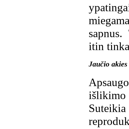
ypatin
miegama
sapnus.
itin tin
Jaučio akies
Apsaugo 
išlikim
Suteik
reproduk