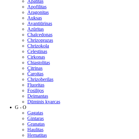
Apatitas
Apofilitas
Aragonitas
Auksas
Avantiūrinas
Azūritas
Chalcedonas
Chrizoprazas
Chrizokola
Celestinas
Cirkonas
Chiastolitas
Citrinas
Čaroitas
Chrizoberilas
Fluoritas
Fosilijos
Deimantas
Dūminis kvarcas
G - O
Gagatas
Gintaras
Granatas
Haulitas
Hematitas