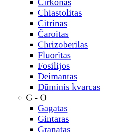
Cirkonas
Chiastolitas
Citrinas
Čaroitas
Chrizoberilas
Fluoritas
Fosilijos
Deimantas
Dūminis kvarcas
G - O
Gagatas
Gintaras
Granatas