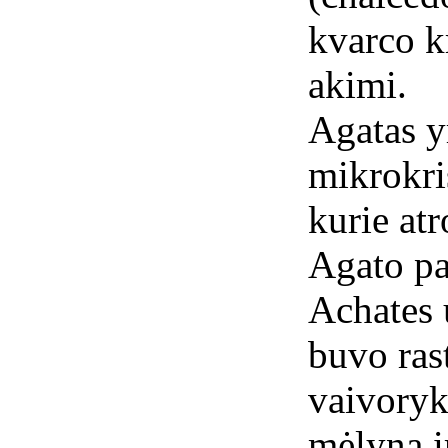
kvarco kr
akimi.
Agatas y
mikrokris
kurie at
Agato pa
Achates u
buvo ras
vaivoryk
mėlyna i