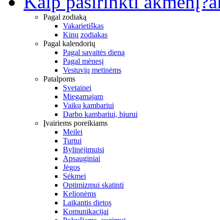
Kaip pasirinkti akmenį?
a
Pagal zodiaką
Vakarietiškas
Kinų zodiakas
Pagal kalendorių
Pagal savaitės dieną
Pagal mėnesį
Vestuvių metinėms
Patalpoms
Svetainei
Miegamajam
Vaikų kambariui
Darbo kambariui, biurui
Įvairiems poreikiams
Meilei
Turtui
Bylinėjimuisi
Apsauginiai
Jėgos
Sėkmei
Optimizmui skatinti
Kelionėms
Laikantis dietos
Komunikacijai