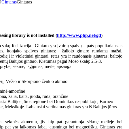
O
Gintaras
Gintaras
ing library is not installed (
http://www.php.net/gd
)
 sakų fosilizacija. Gintaro yra įvairių spalvų – pats populiariausias
ras, konjako spalvos gintaras; žaliojo gintaro randama mažai,
odieji ir violetiniai gintarai, retas yra ir raudonasis gintaras; baltojo
centų Baltijos gintaro. Kietumas pagal Moso skalę: 2.5-3.
prybė, sėkmė, išgijimas, meilė, apsauga
uvų, Vėžio ir Skorpiono ženklo akmuo.
ninė-amorfinė
ona, žalia, balta, juoda, ruda, oranžinė
usia Baltijos jūros regione bei Dominikos respublikoje, Borneo
joje, Meksikoje. Labiausiai vertinamas gintaras yra iš Baltijos jūros.
as sėkmės akmeniu, jis taip pat garantuoja sėkmę meilėje bei
ip pat yra laikomas labai jausmingu bei magnetišku. Gintaras yra