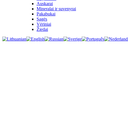
Auskarai
Mineralai ir suvenyrai
Pakabukai
Sagės
Vėriniai
Žiedai