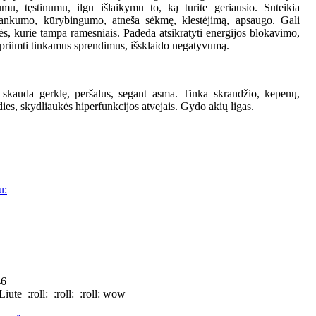
umu, tęstinumu, ilgu išlaikymu to, ką turite geriausio. Suteikia
lankumo, kūrybingumo, atneša sėkmę, klestėjimą, apsaugo. Gali
ės, kurie tampa ramesniais. Padeda atsikratyti energijos blokavimo,
 priimti tinkamus sprendimus, išsklaido negatyvumą.
ai skauda gerklę, peršalus, segant asma. Tinka skrandžio, kepenų,
rdies, skydliaukės hiperfunkcijos atvejais. Gydo akių ligas.
u:
46
 Liute
:roll:
:roll:
:roll: wow