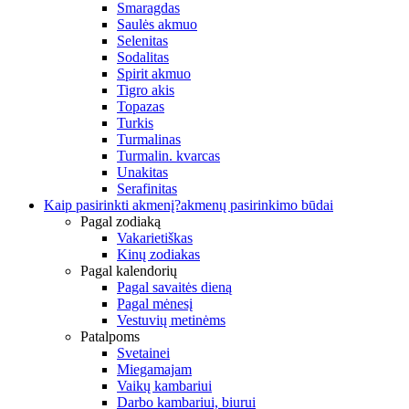
Smaragdas
Saulės akmuo
Selenitas
Sodalitas
Spirit akmuo
Tigro akis
Topazas
Turkis
Turmalinas
Turmalin. kvarcas
Unakitas
Serafinitas
Kaip pasirinkti akmenį?
akmenų pasirinkimo būdai
Pagal zodiaką
Vakarietiškas
Kinų zodiakas
Pagal kalendorių
Pagal savaitės dieną
Pagal mėnesį
Vestuvių metinėms
Patalpoms
Svetainei
Miegamajam
Vaikų kambariui
Darbo kambariui, biurui