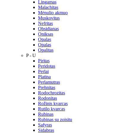
Lingamas
Malachitas
Mėnulio akmuo
Muskovitas
Nefritas
Obsidianas
Oniksas
Opalas
Opalas
Opalitas
P - U
Piritas
Peridotas
Perlai
Platina
Perlamutras
Prehnitas
Rodochrozitas
Rodonitas
Rožinis kvarcas
Rutilo kvarcas
Rubinas
Rubinas su zoisitu
Safyras
Sidabras