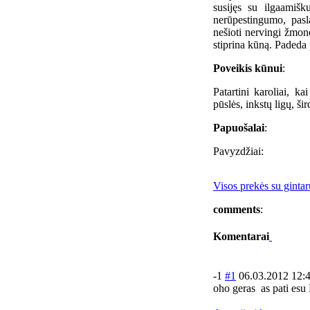
susijęs su ilgaamišk
nerūpestingumo, pas
nešioti nervingi žmon
stiprina kūną. Padeda
Poveikis kūnui
:
Patartini karoliai, k
pūslės, inkstų ligų, ši
Papuošalai
:
Pavyzdžiai:
Visos prekės su gintar
comments
:
Komentarai
-1
#1
06.03.2012 12:
oho geras
as pati esu