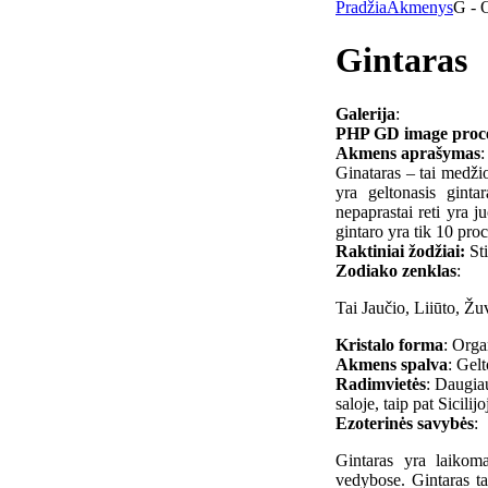
Pradžia
Akmenys
G - 
Gintaras
Galerija
:
PHP GD image process
Akmens aprašymas
:
Ginataras – tai medžio
yra geltonasis ginta
nepaprastai reti yra ju
gintaro yra tik 10 pro
Raktiniai žodžiai:
Sti
Zodiako zenklas
:
Tai Jaučio, Liiūto, Ž
Kristalo forma
: Orga
Akmens spalva
: Gelt
Radimvietės
: Daugia
saloje, taip pat Sicili
Ezoterinės savybės
:
Gintaras yra laikom
vedybose. Gintaras ta