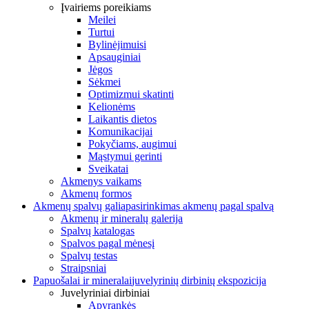
Įvairiems poreikiams
Meilei
Turtui
Bylinėjimuisi
Apsauginiai
Jėgos
Sėkmei
Optimizmui skatinti
Kelionėms
Laikantis dietos
Komunikacijai
Pokyčiams, augimui
Mąstymui gerinti
Sveikatai
Akmenys vaikams
Akmenų formos
Akmenų spalvų galia
pasirinkimas akmenų pagal spalvą
Akmenų ir mineralų galerija
Spalvų katalogas
Spalvos pagal mėnesį
Spalvų testas
Straipsniai
Papuošalai ir mineralai
juvelyrinių dirbinių ekspozicija
Juvelyriniai dirbiniai
Apyrankės