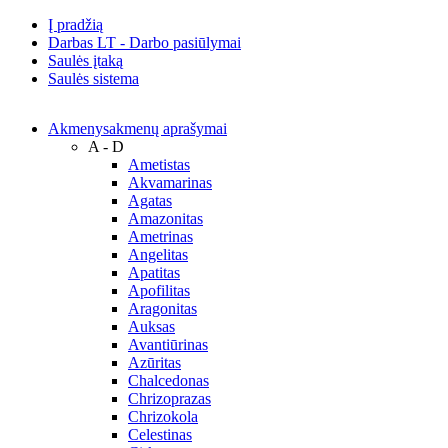
Į pradžią
Darbas LT - Darbo pasiūlymai
Saulės įtaką
Saulės sistema
Akmenys
akmenų aprašymai
A - D
Ametistas
Akvamarinas
Agatas
Amazonitas
Ametrinas
Angelitas
Apatitas
Apofilitas
Aragonitas
Auksas
Avantiūrinas
Azūritas
Chalcedonas
Chrizoprazas
Chrizokola
Celestinas