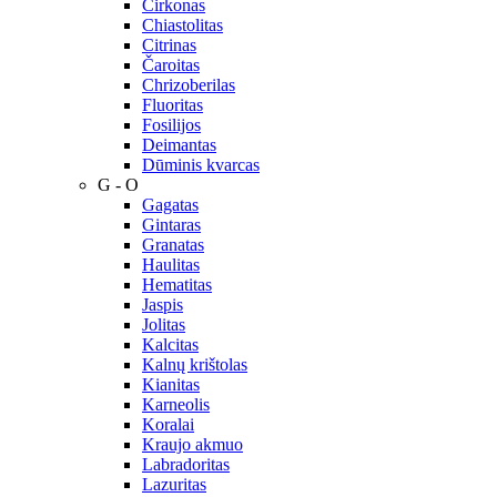
Cirkonas
Chiastolitas
Citrinas
Čaroitas
Chrizoberilas
Fluoritas
Fosilijos
Deimantas
Dūminis kvarcas
G - O
Gagatas
Gintaras
Granatas
Haulitas
Hematitas
Jaspis
Jolitas
Kalcitas
Kalnų krištolas
Kianitas
Karneolis
Koralai
Kraujo akmuo
Labradoritas
Lazuritas