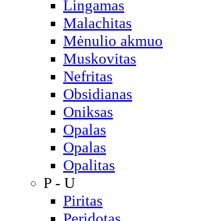
Lingamas
Malachitas
Mėnulio akmuo
Muskovitas
Nefritas
Obsidianas
Oniksas
Opalas
Opalas
Opalitas
P - U
Piritas
Peridotas