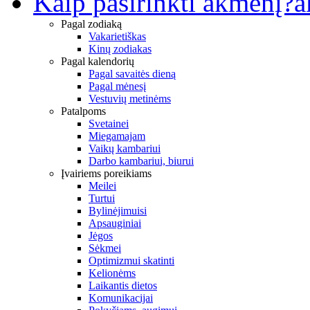
Kaip pasirinkti akmenį?
a
Pagal zodiaką
Vakarietiškas
Kinų zodiakas
Pagal kalendorių
Pagal savaitės dieną
Pagal mėnesį
Vestuvių metinėms
Patalpoms
Svetainei
Miegamajam
Vaikų kambariui
Darbo kambariui, biurui
Įvairiems poreikiams
Meilei
Turtui
Bylinėjimuisi
Apsauginiai
Jėgos
Sėkmei
Optimizmui skatinti
Kelionėms
Laikantis dietos
Komunikacijai