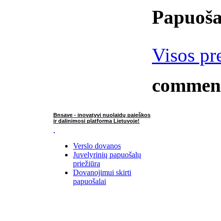
Papuoša
Visos pr
commen
Bnsave - inovatyvi nuolaidų paieškos
ir dalinimosi platforma Lietuvoje!
Verslo dovanos
Juvelyrinių papuošalų
priežiūra
Dovanojimui skirti
papuošalai