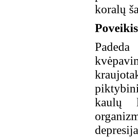
koralų ša
Poveiki
Padeda
kvėpa
kraujo
piktybi
kaulų 
organizm
depresija