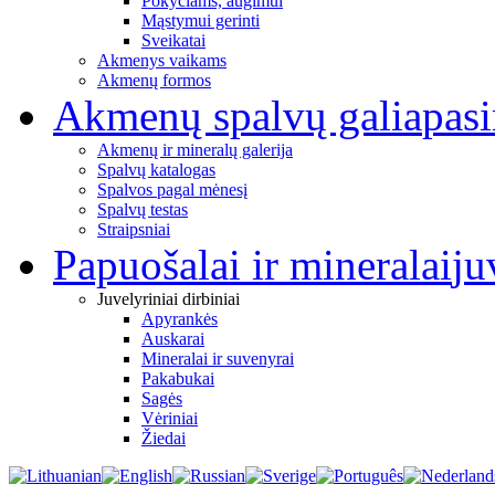
Pokyčiams, augimui
Mąstymui gerinti
Sveikatai
Akmenys vaikams
Akmenų formos
Akmenų spalvų galia
pas
Akmenų ir mineralų galerija
Spalvų katalogas
Spalvos pagal mėnesį
Spalvų testas
Straipsniai
Papuošalai ir mineralai
ju
Juvelyriniai dirbiniai
Apyrankės
Auskarai
Mineralai ir suvenyrai
Pakabukai
Sagės
Vėriniai
Žiedai