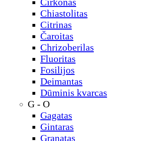
Cirkonas
Chiastolitas
Citrinas
Čaroitas
Chrizoberilas
Fluoritas
Fosilijos
Deimantas
Dūminis kvarcas
G - O
Gagatas
Gintaras
Granatas