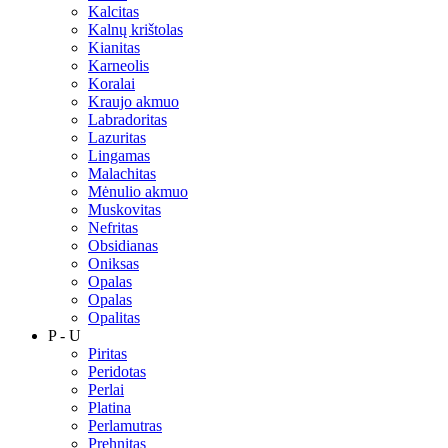
Kalcitas
Kalnų krištolas
Kianitas
Karneolis
Koralai
Kraujo akmuo
Labradoritas
Lazuritas
Lingamas
Malachitas
Mėnulio akmuo
Muskovitas
Nefritas
Obsidianas
Oniksas
Opalas
Opalas
Opalitas
P - U
Piritas
Peridotas
Perlai
Platina
Perlamutras
Prehnitas