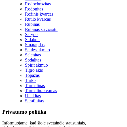
Rodochrozitas
Rodonitas
Rožinis kvarcas
Rutilo kvarcas
Rubinas
Rubinas su zoisitu
Safyras
Sidabras
Smaragdas
Saulės akmuo
Selenitas
Sodalitas
Spirit akmuo
Tigro akis
Topazas
Turkis
Turmalinas
Turmalin. kvarcas
Unakitas
Serafinitas
Privatumo politika
Informuojame, kad šioje svetainėje statistiniais,