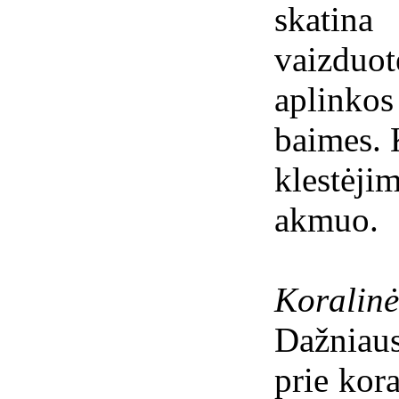
skatina 
vaizduo
aplink
baimes. 
klestėji
akmuo.
Koralinė
Dažniaus
prie kora