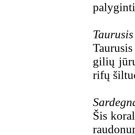
palygint
Taurusis
Taurusi
gilių jūr
rifų šilt
Sardegna
Šis kora
raudonu