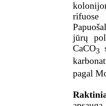
kolonijo
rifuos
Papuoša
jūrų pol
CaCO
s
3
karbon
pagal Mo
Raktin
apsaug