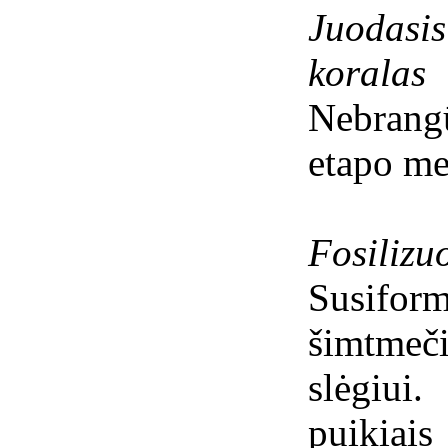
Juodas
koralas
Nebrang
etapo me
Fosilizu
Susifor
šimtmeč
slėgiui
puikiai