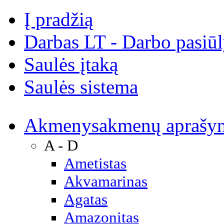
Į pradžią
Darbas LT - Darbo pasiū
Saulės įtaką
Saulės sistema
Akmenys
akmenų aprašy
A - D
Ametistas
Akvamarinas
Agatas
Amazonitas