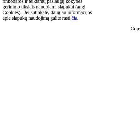
rinkodaros ir teikiamų paslaugų kokybės
gerinimo tikslais naudojami slapukai (angl.
Cookies). Jei sutinkate, daugiau informacijos
apie slapukų naudojimą galite rasti
čia
.
Copy