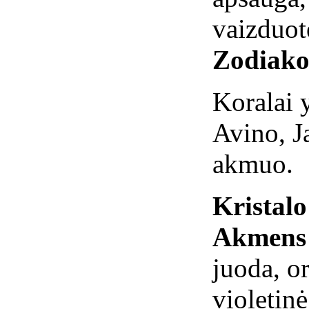
vaizduot
Zodiako
Koralai y
Avino, J
akmuo.
Kristal
Akmens 
juoda, o
violetinė