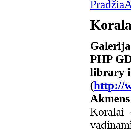
Pradžia
A
Korala
Galerija
PHP GD 
library i
(
http://
Akmens
Koralai
vadinam