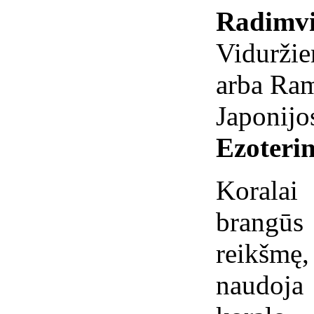
Radimvi
Viduržie
arba Ram
Japonijo
Ezoterin
Koralai
brangūs 
reikšmę,
naudoja