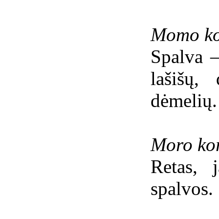
Momo ko
Spalva –
lašišų,
dėmelių.
Moro ko
Retas, 
spalvos.