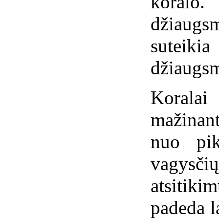
koralo
džiaugsm
suteik
džiaugs
Koralai 
mažinant
nuo pik
vagys
atsitikim
padeda la