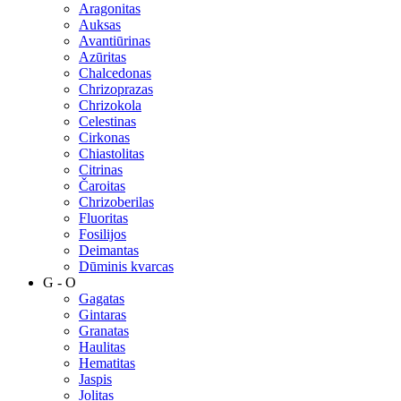
Aragonitas
Auksas
Avantiūrinas
Azūritas
Chalcedonas
Chrizoprazas
Chrizokola
Celestinas
Cirkonas
Chiastolitas
Citrinas
Čaroitas
Chrizoberilas
Fluoritas
Fosilijos
Deimantas
Dūminis kvarcas
G - O
Gagatas
Gintaras
Granatas
Haulitas
Hematitas
Jaspis
Jolitas