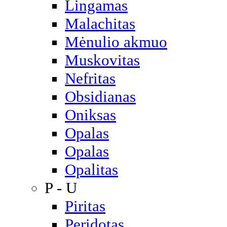
Lingamas
Malachitas
Mėnulio akmuo
Muskovitas
Nefritas
Obsidianas
Oniksas
Opalas
Opalas
Opalitas
P - U
Piritas
Peridotas