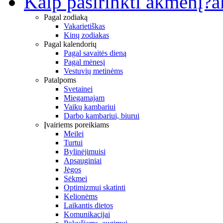
Kaip pasirinkti akmenį?
a
Pagal zodiaką
Vakarietiškas
Kinų zodiakas
Pagal kalendorių
Pagal savaitės dieną
Pagal mėnesį
Vestuvių metinėms
Patalpoms
Svetainei
Miegamajam
Vaikų kambariui
Darbo kambariui, biurui
Įvairiems poreikiams
Meilei
Turtui
Bylinėjimuisi
Apsauginiai
Jėgos
Sėkmei
Optimizmui skatinti
Kelionėms
Laikantis dietos
Komunikacijai