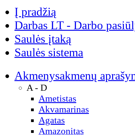
Į pradžią
Darbas LT - Darbo pasiū
Saulės įtaką
Saulės sistema
Akmenys
akmenų aprašy
A - D
Ametistas
Akvamarinas
Agatas
Amazonitas