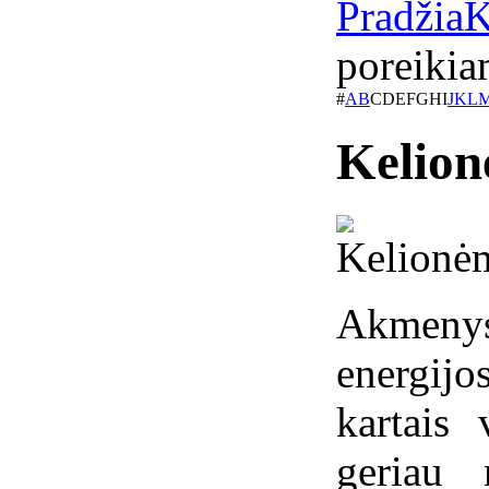
Pradžia
K
poreikia
#
A
B
C
D
E
F
G
H
I
J
K
L
Kelio
Akmeny
energijo
kartais
geriau 