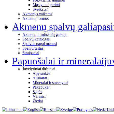
Pokyčiams, augimui
Mąstymui gerinti
Sveikatai
Akmenys vaikams
Akmenų formos
Akmenų spalvų galia
pas
Akmenų ir mineralų galerija
Spalvų katalogas
Spalvos pagal mėnesį
Spalvų testas
Straipsniai
Papuošalai ir mineralai
ju
Juvelyriniai dirbiniai
Apyrankės
Auskarai
Mineralai ir suvenyrai
Pakabukai
Sagės
Vėriniai
Žiedai