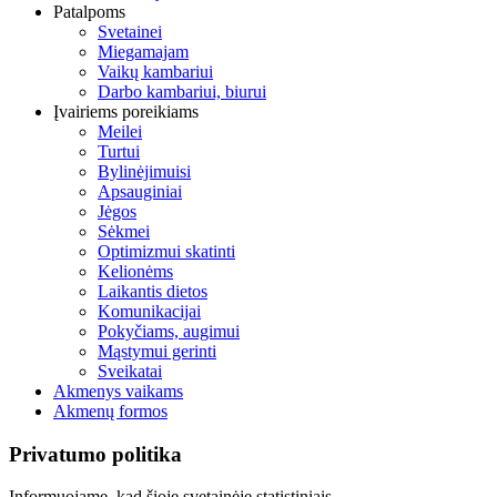
Patalpoms
Svetainei
Miegamajam
Vaikų kambariui
Darbo kambariui, biurui
Įvairiems poreikiams
Meilei
Turtui
Bylinėjimuisi
Apsauginiai
Jėgos
Sėkmei
Optimizmui skatinti
Kelionėms
Laikantis dietos
Komunikacijai
Pokyčiams, augimui
Mąstymui gerinti
Sveikatai
Akmenys vaikams
Akmenų formos
Privatumo politika
Informuojame, kad šioje svetainėje statistiniais,