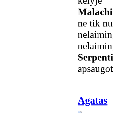
kelyje
Malachi
ne tik n
nelaimin
nelaimin
Serpent
apsaugo
Agatas