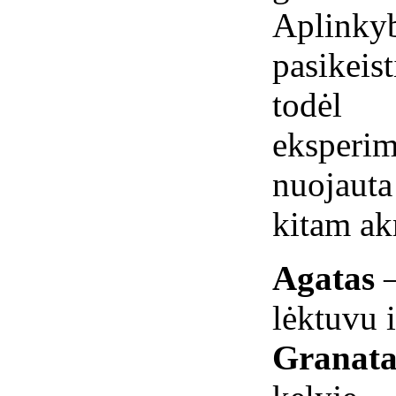
Aplink
pasikeis
todėl
eksperim
nuojaut
kitam ak
Agatas
lėktuvu i
Granat