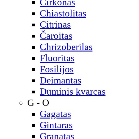
Cirkonas
Chiastolitas
Citrinas
Čaroitas
Chrizoberilas
Fluoritas
Fosilijos
Deimantas
Dūminis kvarcas
G - O
Gagatas
Gintaras
Granatas