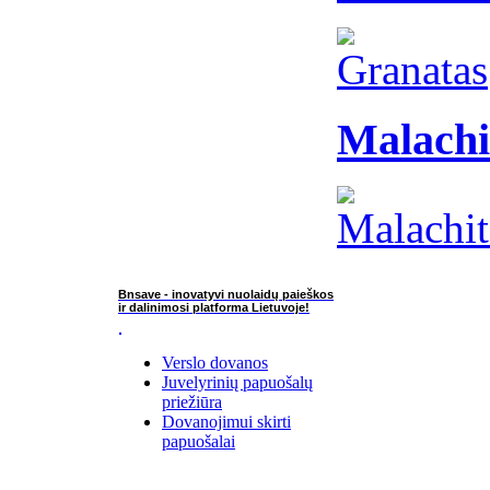
Malachi
Bnsave - inovatyvi nuolaidų paieškos
ir dalinimosi platforma Lietuvoje!
Verslo dovanos
Juvelyrinių papuošalų
priežiūra
Dovanojimui skirti
papuošalai