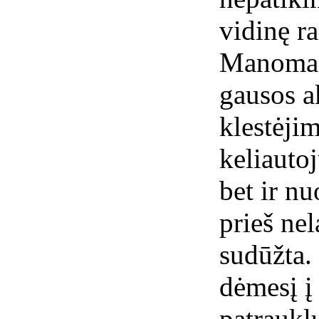
vidinę r
Manoma, 
gausos a
klestėji
keliauto
bet ir n
prieš ne
sudūžta.
dėmesį į
patraukl