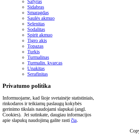
Safyras
Sidabras
Smaragdas
Saulės akmuo
Selenitas
Sodalitas
Spirit akmuo
Tigro akis
Topazas
Turkis
Turmalinas
Turmalin. kvarcas
Unakitas
Serafinitas
Privatumo politika
Informuojame, kad šioje svetainėje statistiniais,
rinkodaros ir teikiamų paslaugų kokybės
gerinimo tikslais naudojami slapukai (angl.
Cookies). Jei sutinkate, daugiau informacijos
apie slapukų naudojimą galite rasti
čia
.
Copy