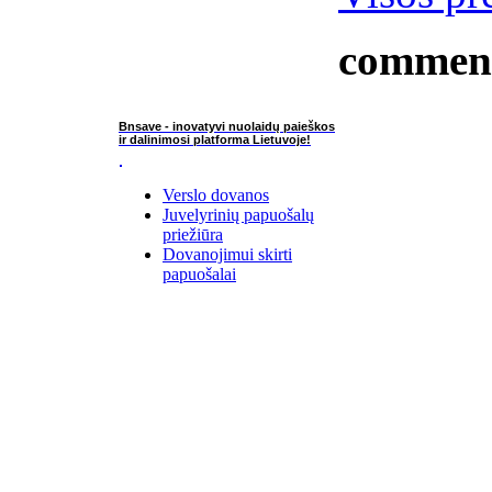
commen
Bnsave - inovatyvi nuolaidų paieškos
ir dalinimosi platforma Lietuvoje!
Verslo dovanos
Juvelyrinių papuošalų
priežiūra
Dovanojimui skirti
papuošalai