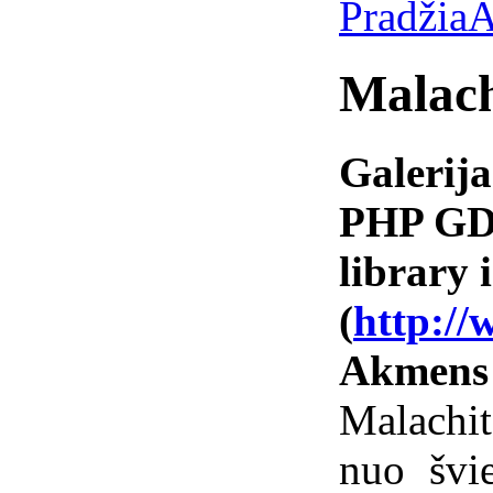
Pradžia
A
Malach
Galerija
PHP GD 
library i
(
http://
Akmens
Malachi
nuo švie