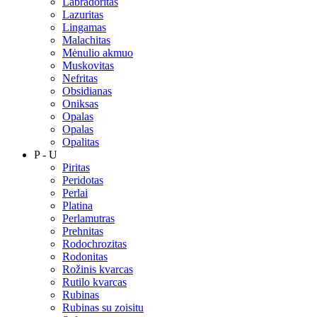
Labradoritas
Lazuritas
Lingamas
Malachitas
Mėnulio akmuo
Muskovitas
Nefritas
Obsidianas
Oniksas
Opalas
Opalas
Opalitas
P - U
Piritas
Peridotas
Perlai
Platina
Perlamutras
Prehnitas
Rodochrozitas
Rodonitas
Rožinis kvarcas
Rutilo kvarcas
Rubinas
Rubinas su zoisitu