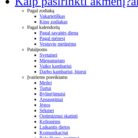
Kaip pasirinkti akmenį?
a
Pagal zodiaką
Vakarietiškas
Kinų zodiakas
Pagal kalendorių
Pagal savaitės dieną
Pagal mėnesį
Vestuvių metinėms
Patalpoms
Svetainei
Miegamajam
Vaikų kambariui
Darbo kambariui, biurui
Įvairiems poreikiams
Meilei
Turtui
Bylinėjimuisi
Apsauginiai
Jėgos
Sėkmei
Optimizmui skatinti
Kelionėms
Laikantis dietos
Komunikacijai