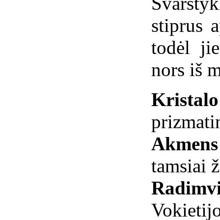
Svarstyk
stiprus 
todėl ji
nors iš m
Kristal
prizmati
Akmens 
tamsiai 
Radimvi
Vokietijo