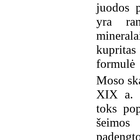
juodos 
yra ra
minerala
kuprita
formulė
Moso ska
XIX a. 
toks pop
šeimos
padengto