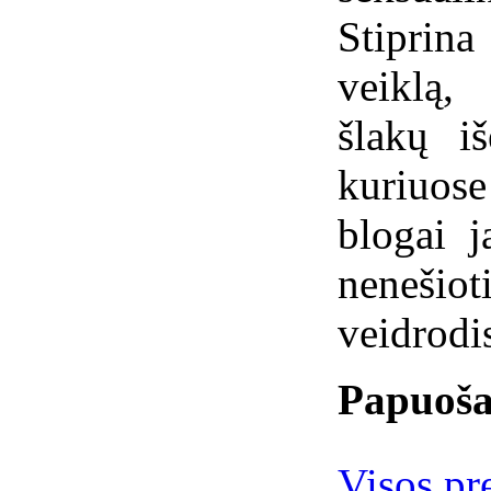
Stiprin
veiklą,
šlakų i
kuriuose
blogai j
nenešio
veidrodis
Papuoša
Visos pr