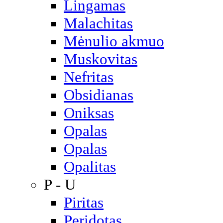
Lingamas
Malachitas
Mėnulio akmuo
Muskovitas
Nefritas
Obsidianas
Oniksas
Opalas
Opalas
Opalitas
P - U
Piritas
Peridotas