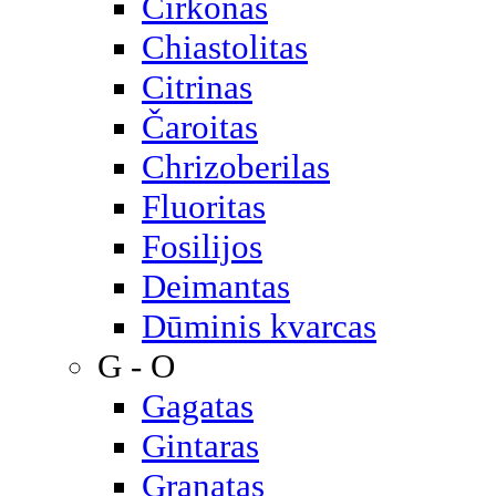
Cirkonas
Chiastolitas
Citrinas
Čaroitas
Chrizoberilas
Fluoritas
Fosilijos
Deimantas
Dūminis kvarcas
G - O
Gagatas
Gintaras
Granatas