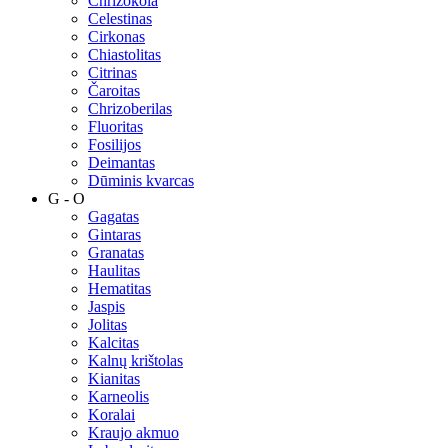
Chrizokola
Celestinas
Cirkonas
Chiastolitas
Citrinas
Čaroitas
Chrizoberilas
Fluoritas
Fosilijos
Deimantas
Dūminis kvarcas
G - O
Gagatas
Gintaras
Granatas
Haulitas
Hematitas
Jaspis
Jolitas
Kalcitas
Kalnų krištolas
Kianitas
Karneolis
Koralai
Kraujo akmuo