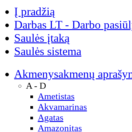
Į pradžią
Darbas LT - Darbo pasiū
Saulės įtaką
Saulės sistema
Akmenys
akmenų aprašy
A - D
Ametistas
Akvamarinas
Agatas
Amazonitas