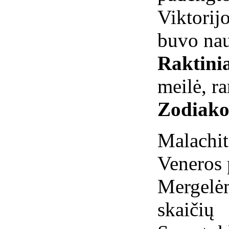
Viktorij
buvo nau
Raktinia
meilė, r
Zodiako
Malachi
Veneros 
Mergelėm
skaiči