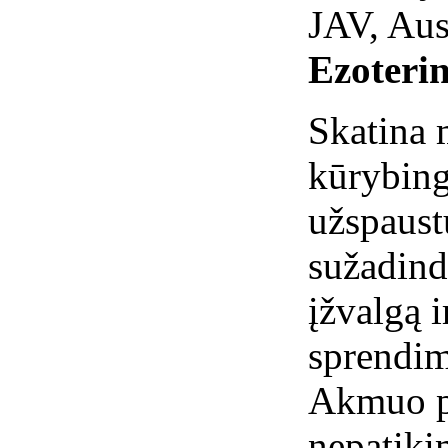
JAV, Aust
Ezoterin
Skatina m
kūrybing
užspaust
sužadind
įžvalgą 
sprendim
Akmuo p
nepatiki