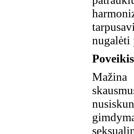
harmoniz
tarpusav
nugalėti
Poveiki
Mažina
skaus
nusisk
gimdymą
seksua