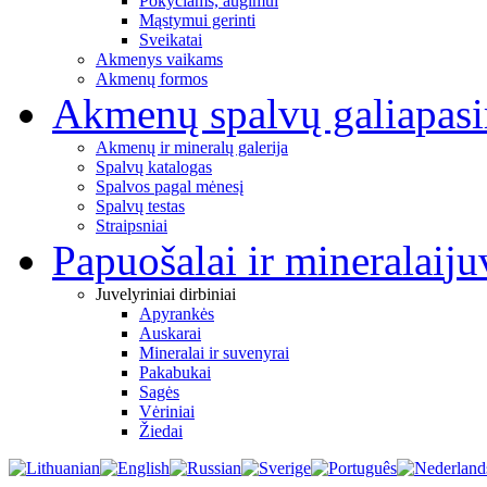
Pokyčiams, augimui
Mąstymui gerinti
Sveikatai
Akmenys vaikams
Akmenų formos
Akmenų spalvų galia
pas
Akmenų ir mineralų galerija
Spalvų katalogas
Spalvos pagal mėnesį
Spalvų testas
Straipsniai
Papuošalai ir mineralai
ju
Juvelyriniai dirbiniai
Apyrankės
Auskarai
Mineralai ir suvenyrai
Pakabukai
Sagės
Vėriniai
Žiedai