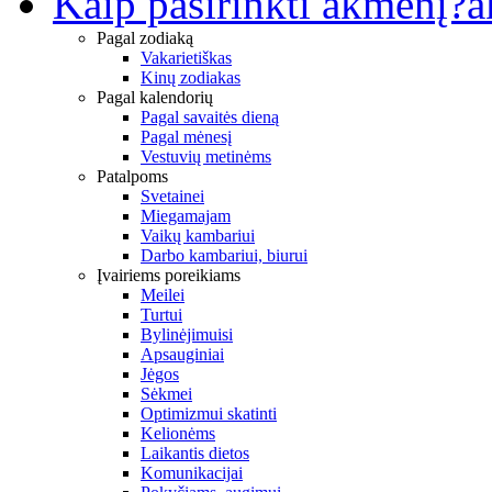
Kaip pasirinkti akmenį?
a
Pagal zodiaką
Vakarietiškas
Kinų zodiakas
Pagal kalendorių
Pagal savaitės dieną
Pagal mėnesį
Vestuvių metinėms
Patalpoms
Svetainei
Miegamajam
Vaikų kambariui
Darbo kambariui, biurui
Įvairiems poreikiams
Meilei
Turtui
Bylinėjimuisi
Apsauginiai
Jėgos
Sėkmei
Optimizmui skatinti
Kelionėms
Laikantis dietos
Komunikacijai