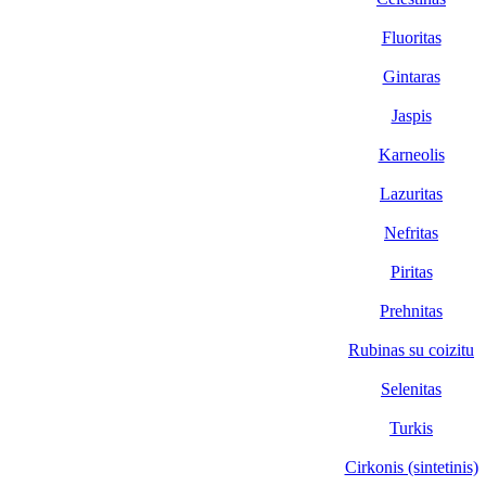
Fluoritas
Gintaras
Jaspis
Karneolis
Lazuritas
Nefritas
Piritas
Prehnitas
Rubinas su coizitu
Selenitas
Turkis
Cirkonis (sintetinis)