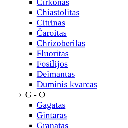
Cirkonas
Chiastolitas
Citrinas
Čaroitas
Chrizoberilas
Fluoritas
Fosilijos
Deimantas
Dūminis kvarcas
G - O
Gagatas
Gintaras
Granatas