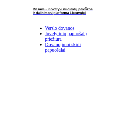
Bnsave - inovatyvi nuolaidų paieškos
ir dalinimosi platforma Lietuvoje!
Verslo dovanos
Juvelyrinių papuošalų
priežiūra
Dovanojimui skirti
papuošalai