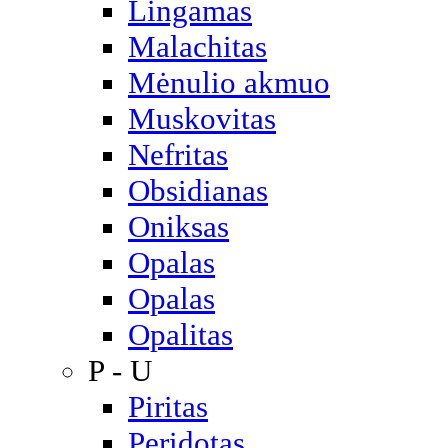
Lingamas
Malachitas
Mėnulio akmuo
Muskovitas
Nefritas
Obsidianas
Oniksas
Opalas
Opalas
Opalitas
P - U
Piritas
Peridotas