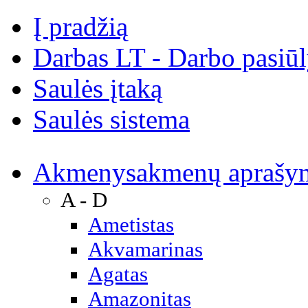
Į pradžią
Darbas LT - Darbo pasiū
Saulės įtaką
Saulės sistema
Akmenys
akmenų aprašy
A - D
Ametistas
Akvamarinas
Agatas
Amazonitas