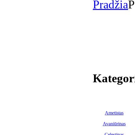
Pradžia
P
Kategor
Ametistas
Avaniūrinas
Celestinas