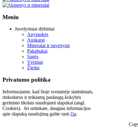
Meniu
Juvelyriniai dirbiniai
Apyrankės
Auskarai
Mineralai ir suvenyrai
Pakabukai
Sagės
Vėriniai
Žiedai
Privatumo politika
Informuojame, kad šioje svetainėje statistiniais,
rinkodaros ir teikiamų paslaugų kokybės
gerinimo tikslais naudojami slapukai (angl.
Cookies). Jei sutinkate, daugiau informacijos
apie slapukų naudojimą galite rasti
čia
.
Copy