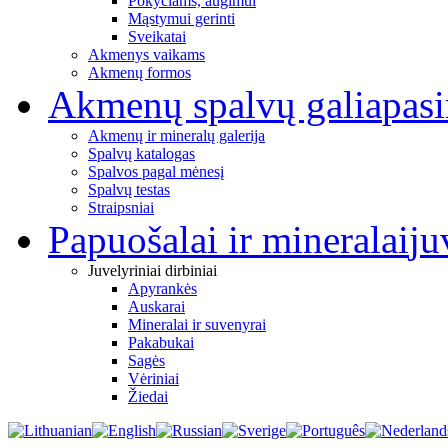
Pokyčiams, augimui
Mąstymui gerinti
Sveikatai
Akmenys vaikams
Akmenų formos
Akmenų spalvų galia
pas
Akmenų ir mineralų galerija
Spalvų katalogas
Spalvos pagal mėnesį
Spalvų testas
Straipsniai
Papuošalai ir mineralai
ju
Juvelyriniai dirbiniai
Apyrankės
Auskarai
Mineralai ir suvenyrai
Pakabukai
Sagės
Vėriniai
Žiedai