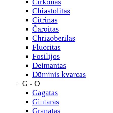
Cirkonas
Chiastolitas
Citrinas
Čaroitas
Chrizoberilas
Fluoritas
Fosilijos
Deimantas
Dūminis kvarcas
G - O
Gagatas
Gintaras
Granatas