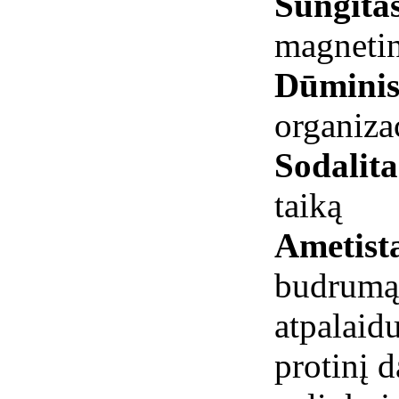
Šungita
magnetin
Dūminis
organiza
Sodalita
taiką
Ametist
budrumą,
atpalaid
protinį d