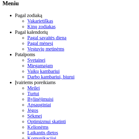
Meniu
Pagal zodiaką
Vakarietiškas
Kinų zodiakas
Pagal kalendorių
Pagal savaitės dieną
Pagal mėnesį
Vestuvių metinėms
Patalpoms
Svetainei
Miegamajam
Vaikų kambariui
Darbo kambariui, biurui
Įvairiems poreikiams
Meilei
Turtui
Bylinėjimuisi
Apsauginiai
Jėgos
Sėkmei
Optimizmui skatinti
Kelionėms
Laikantis dietos
Komunikacijai