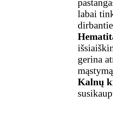
pastangas
labai tin
dirbant
Hemati
išsiaiški
gerina at
mąstymą 
Kalnų kr
susikaup