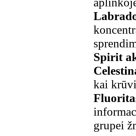
aplinkoj
Labrado
koncentra
sprendi
Spirit 
Celestin
kai krūv
Fluorita
informac
grupei ž