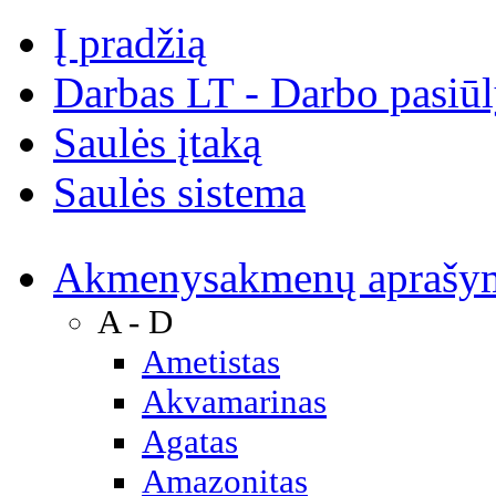
Į pradžią
Darbas LT - Darbo pasiū
Saulės įtaką
Saulės sistema
Akmenys
akmenų aprašy
A - D
Ametistas
Akvamarinas
Agatas
Amazonitas