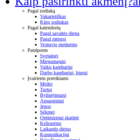
Kaip pasirinkti akmenį?
a
Pagal zodiaką
Vakarietiškas
Kinų zodiakas
Pagal kalendorių
Pagal savaitės dieną
Pagal mėnesį
Vestuvių metinėms
Patalpoms
Svetainei
Miegamajam
Vaikų kambariui
Darbo kambariui, biurui
Įvairiems poreikiams
Meilei
Turtui
Bylinėjimuisi
Apsauginiai
Jėgos
Sėkmei
Optimizmui skatinti
Kelionėms
Laikantis dietos
Komunikacijai