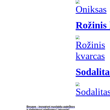
Rožinis
Sodalita
Bnsave - inovatyvi nuolaidų paieškos
ir dalinimosi platforma Lietuvoje!