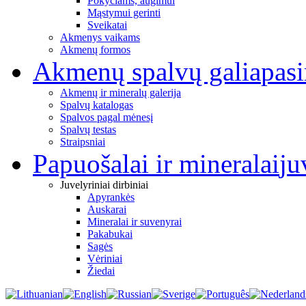
Pokyčiams, augimui
Mąstymui gerinti
Sveikatai
Akmenys vaikams
Akmenų formos
Akmenų spalvų galia
pas
Akmenų ir mineralų galerija
Spalvų katalogas
Spalvos pagal mėnesį
Spalvų testas
Straipsniai
Papuošalai ir mineralai
ju
Juvelyriniai dirbiniai
Apyrankės
Auskarai
Mineralai ir suvenyrai
Pakabukai
Sagės
Vėriniai
Žiedai