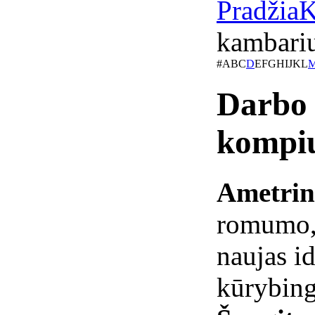
Pradžia
K
kambariu
#
A
B
C
D
E
F
G
H
I
J
K
L
Darbo 
kompiu
Ametrin
romumo, 
naujas id
kūrybing