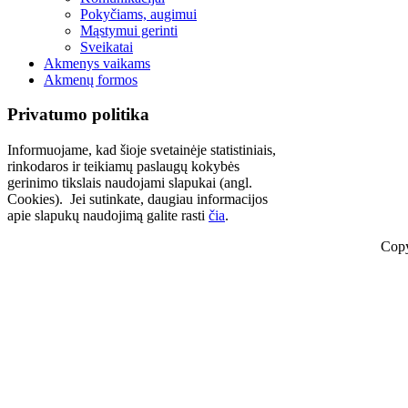
Pokyčiams, augimui
Mąstymui gerinti
Sveikatai
Akmenys vaikams
Akmenų formos
Privatumo politika
Informuojame, kad šioje svetainėje statistiniais,
rinkodaros ir teikiamų paslaugų kokybės
gerinimo tikslais naudojami slapukai (angl.
Cookies). Jei sutinkate, daugiau informacijos
apie slapukų naudojimą galite rasti
čia
.
Copy