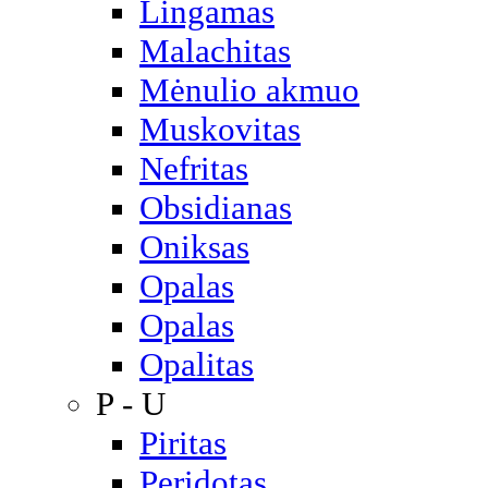
Lingamas
Malachitas
Mėnulio akmuo
Muskovitas
Nefritas
Obsidianas
Oniksas
Opalas
Opalas
Opalitas
P - U
Piritas
Peridotas