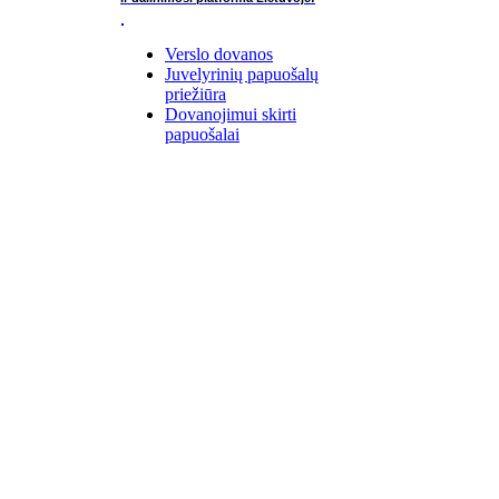
Verslo dovanos
Juvelyrinių papuošalų
priežiūra
Dovanojimui skirti
papuošalai