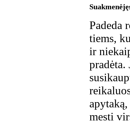
Suakmenėję
Padeda re
tiems, k
ir niekai
pradėta.
susikaup
reikaluo
apytaką,
mesti vir