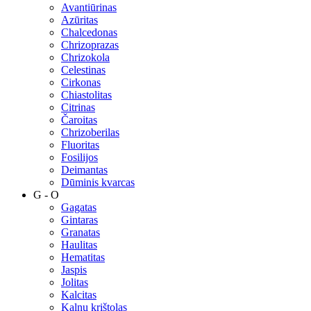
Avantiūrinas
Azūritas
Chalcedonas
Chrizoprazas
Chrizokola
Celestinas
Cirkonas
Chiastolitas
Citrinas
Čaroitas
Chrizoberilas
Fluoritas
Fosilijos
Deimantas
Dūminis kvarcas
G - O
Gagatas
Gintaras
Granatas
Haulitas
Hematitas
Jaspis
Jolitas
Kalcitas
Kalnų krištolas