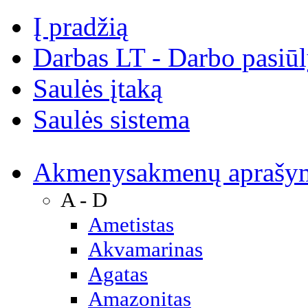
Į pradžią
Darbas LT - Darbo pasiū
Saulės įtaką
Saulės sistema
Akmenys
akmenų aprašy
A - D
Ametistas
Akvamarinas
Agatas
Amazonitas