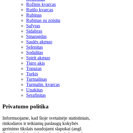
Rožinis kvarcas
Rutilo kvarcas
Rubinas
Rubinas su zoisitu
Safyras
Sidabras
Smaragdas
Saulės akmuo
Selenitas
Sodalitas
Spirit akmuo
Tigro akis
Topazas
Turkis
Turmalinas
Turmalin. kvarcas
Unakitas
Serafinitas
Privatumo politika
Informuojame, kad šioje svetainėje statistiniais,
rinkodaros ir teikiamų paslaugų kokybės
gerinimo tikslais naudojami slapukai (angl.