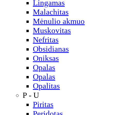
Lingamas
Malachitas
Mėnulio akmuo
Muskovitas
Nefritas
Obsidianas
Oniksas
Opalas
Opalas
Opalitas
P - U
Piritas
Peridotas