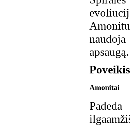
evoliucij
Amonit
naudoja
apsaugą.
Poveiki
Amonitai
Padeda p
ilgaamž