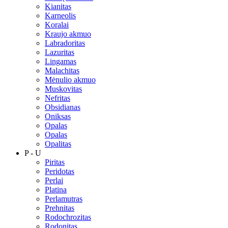
Kianitas
Karneolis
Koralai
Kraujo akmuo
Labradoritas
Lazuritas
Lingamas
Malachitas
Mėnulio akmuo
Muskovitas
Nefritas
Obsidianas
Oniksas
Opalas
Opalas
Opalitas
P - U
Piritas
Peridotas
Perlai
Platina
Perlamutras
Prehnitas
Rodochrozitas
Rodonitas