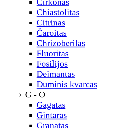
Cirkonas
Chiastolitas
Citrinas
Čaroitas
Chrizoberilas
Fluoritas
Fosilijos
Deimantas
Dūminis kvarcas
G - O
Gagatas
Gintaras
Granatas