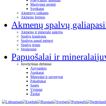
Pokyčiams, augimui
Mąstymui gerinti
Sveikatai
Akmenys vaikams
Akmenų formos
Akmenų spalvų galia
pas
Akmenų ir mineralų galerija
Spalvų katalogas
Spalvos pagal mėnesį
Spalvų testas
Straipsniai
Papuošalai ir mineralai
ju
Juvelyriniai dirbiniai
Apyrankės
Auskarai
Mineralai ir suvenyrai
Pakabukai
Sagės
Vėriniai
Žiedai