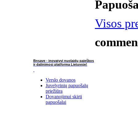
Papuoša
Visos pre
commen
Bnsave - inovatyvi nuolaidų paieškos
ir dalinimosi platforma Lietuvoje!
Verslo dovanos
Juvelyrinių papuošalų
priežiūra
Dovanojimui skirti
papuošalai