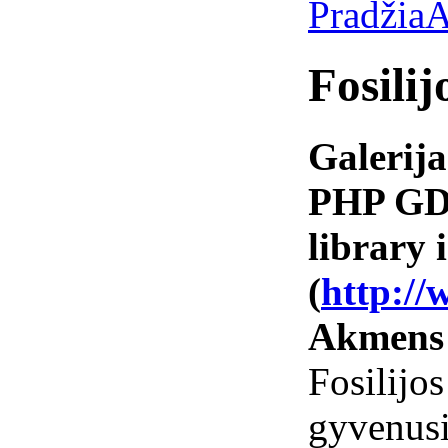
Pradžia
A
Fosilij
Galerija
PHP GD 
library i
(
http://
Akmens
Fosilijo
gyvenu