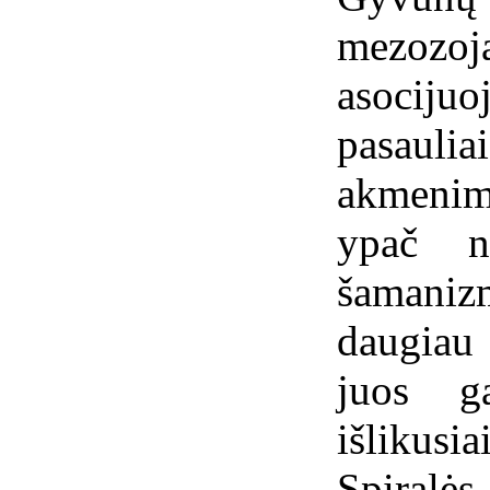
mezozo
asociju
pasaulia
akmenim
ypač n
šamani
daugiau
juos ga
išlikusi
Spiral