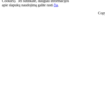
Cookies). Jei sutinkate, daugiau informacijos
apie slapukų naudojimą galite rasti
čia
.
Copy