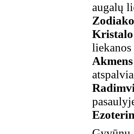
augalų l
Zodiako
Kristal
liekanos
Akmens 
atspalvia
Radimvi
pasaulyj
Ezoterin
Gyvūnų 