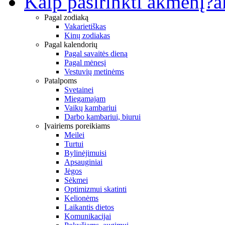
Kaip pasirinkti akmenį?
a
Pagal zodiaką
Vakarietiškas
Kinų zodiakas
Pagal kalendorių
Pagal savaitės dieną
Pagal mėnesį
Vestuvių metinėms
Patalpoms
Svetainei
Miegamajam
Vaikų kambariui
Darbo kambariui, biurui
Įvairiems poreikiams
Meilei
Turtui
Bylinėjimuisi
Apsauginiai
Jėgos
Sėkmei
Optimizmui skatinti
Kelionėms
Laikantis dietos
Komunikacijai