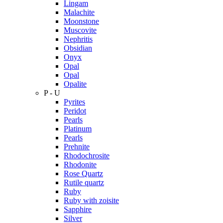
Lingam
Malachite
Moonstone
Muscovite
Nephritis
Obsidian
Onyx
Opal
Opal
Opalite
P - U
Pyrites
Peridot
Pearls
Platinum
Pearls
Prehnite
Rhodochrosite
Rhodonite
Rose Quartz
Rutile quartz
Ruby
Ruby with zoisite
Sapphire
Silver