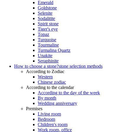
Emerald
Goldstone
Selenite
Sodalitite
Spirit stone
Tiger's eye
Topaz
Turquoise
Tourmaline
Turmalina Quartz
Unakite
Seraphinite
How to choose a stone?
stone selection methods
According to Zodiac
Western
Chinese zodiac
According to the calendar
According to the day of the week
By month
Wedding anniversary
Premises
Living room
Bedroom
Children's room
Work room, office