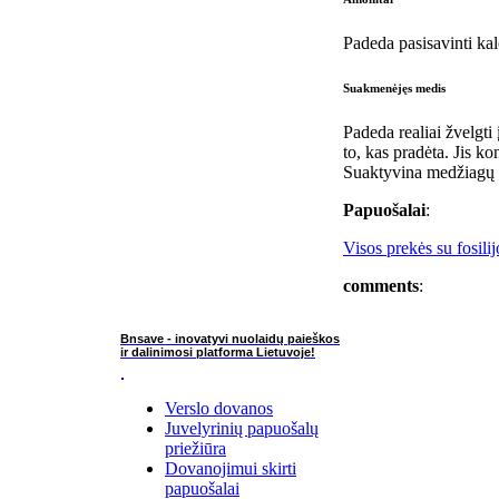
Padeda pasisavinti kal
Suakmenėjęs medis
Padeda realiai žvelgti
to, kas pradėta. Jis k
Suaktyvina medžiagų a
Papuošalai
:
Visos prekės su fosili
comments
:
Bnsave - inovatyvi nuolaidų paieškos
ir dalinimosi platforma Lietuvoje!
Verslo dovanos
Juvelyrinių papuošalų
priežiūra
Dovanojimui skirti
papuošalai