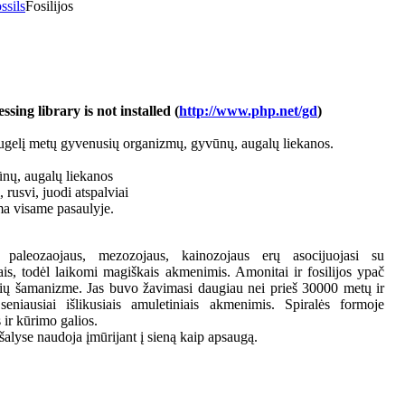
ssils
Fosilijos
ing library is not installed (
http://www.php.net/gd
)
daugelį metų gyvenusių organizmų, gyvūnų, augalų liekanos.
nų, augalų liekanos
i, rusvi, juodi atspalviai
a visame pasaulyje.
 paleozaojaus, mezozojaus, kainozojaus erų asocijuojasi su
ais, todėl laikomi magiškais akmenimis. Amonitai ir fosilijos ypač
ių šamanizme. Jas buvo žavimasi daugiau nei prieš 30000 metų ir
seniausiai išlikusiais amuletiniais akmenimis. Spiralės formoje
 ir kūrimo galios.
alyse naudoja įmūrijant į sieną kaip apsaugą.