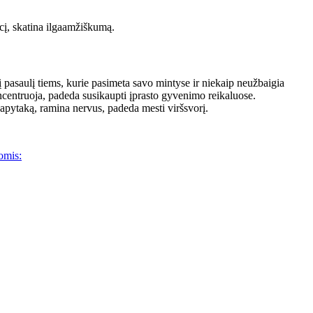
cį, skatina ilgaamžiškumą.
 į pasaulį tiems, kurie pasimeta savo mintyse ir niekaip neužbaigia
oncentruoja, padeda susikaupti įprasto gyvenimo reikaluose.
pytaką, ramina nervus, padeda mesti viršsvorį.
jomis: