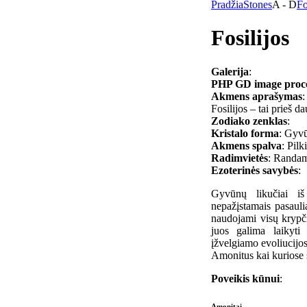
Pradžia
Stones
A - D
Fo
Fosilijos
Galerija
:
PHP GD image process
Akmens aprašymas
:
Fosilijos – tai prieš 
Zodiako zenklas
:
Kristalo forma
: Gyvū
Akmens spalva
: Pilk
Radimvietės
: Randam
Ezoterinės savybės
:
Gyvūnų likučiai iš
nepažįstamais pasauli
naudojami visų krypč
juos galima laikyti 
įžvelgiamo evoliucijos
Amonitus kai kuriose š
Poveikis kūnui
:
Amonitai