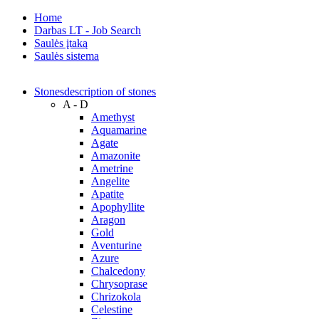
Home
Darbas LT - Job Search
Saulės įtaką
Saulės sistema
Stones
description of stones
A - D
Amethyst
Aquamarine
Agate
Amazonite
Ametrine
Angelite
Apatite
Apophyllite
Aragon
Gold
Аventurine
Azure
Chalcedony
Chrysoprase
Chrizokola
Celestine