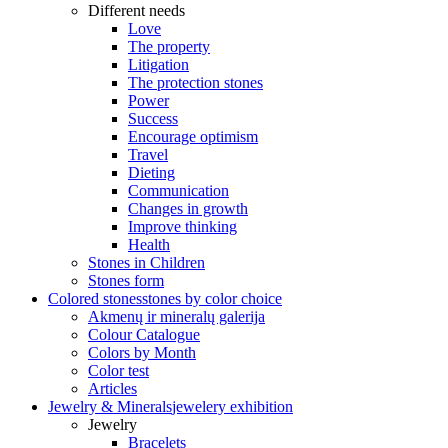
Different needs
Love
The property
Litigation
The protection stones
Power
Success
Encourage optimism
Travel
Dieting
Communication
Changes in growth
Improve thinking
Health
Stones in Children
Stones form
Colored stones
stones by color choice
Akmenų ir mineralų galerija
Colour Catalogue
Colors by Month
Color test
Articles
Jewelry & Minerals
jewelery exhibition
Jewelry
Bracelets