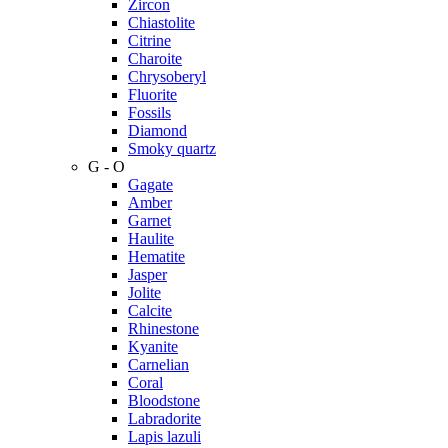
Zircon
Chiastolite
Citrine
Charoite
Chrysoberyl
Fluorite
Fossils
Diamond
Smoky quartz
G - O
Gagate
Amber
Garnet
Haulite
Hematite
Jasper
Jolite
Calcite
Rhinestone
Kyanite
Carnelian
Coral
Bloodstone
Labradorite
Lapis lazuli