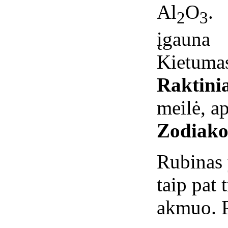
Al
O
. 
2
3
įgauna
Kietumas
Raktini
meilė, ap
Zodiako
Rubinas 
taip pat 
akmuo. P