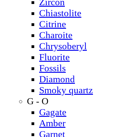
Zircon
Chiastolite
Citrine
Charoite
Chrysoberyl
Fluorite
Fossils
Diamond
Smoky quartz
G - O
Gagate
Amber
Garnet