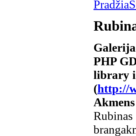
Pradžia
S
Rubin
Galerija
PHP GD 
library i
(
http://
Akmens
Rubin
brangak