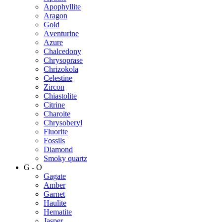
Apophyllite
Aragon
Gold
Аventurine
Azure
Chalcedony
Chrysoprase
Chrizokola
Celestine
Zircon
Chiastolite
Citrine
Charoite
Chrysoberyl
Fluorite
Fossils
Diamond
Smoky quartz
G - O
Gagate
Amber
Garnet
Haulite
Hematite
Jasper