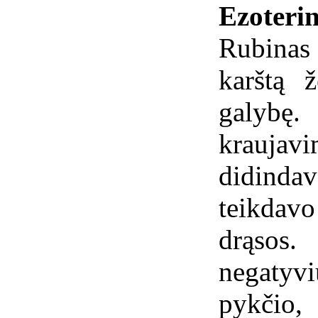
Ezoterin
Rubinas 
karštą 
galybę.
kraujavi
didindav
teikdav
drąsos
negatyvi
pykčio,