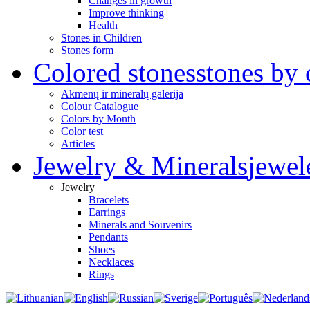
Changes in growth
Improve thinking
Health
Stones in Children
Stones form
Colored stones
stones by 
Akmenų ir mineralų galerija
Colour Catalogue
Colors by Month
Color test
Articles
Jewelry & Minerals
jewel
Jewelry
Bracelets
Earrings
Minerals and Souvenirs
Pendants
Shoes
Necklaces
Rings