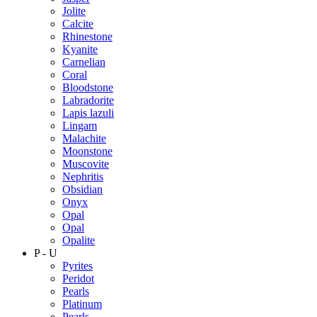
Jolite
Calcite
Rhinestone
Kyanite
Carnelian
Coral
Bloodstone
Labradorite
Lapis lazuli
Lingam
Malachite
Moonstone
Muscovite
Nephritis
Obsidian
Onyx
Opal
Opal
Opalite
P - U
Pyrites
Peridot
Pearls
Platinum
Pearls