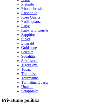
Prehnite
Rhodochrosite
Rhodonite
Rose Quartz
Rutile quartz
Ruby
Ruby with zoisite
Sapphire
Silver
Emerald
Goldstone
Selenite
Sodalitite
Spirit stone
Tiger's eye
Topaz
Turquoise
Tourmaline
Turmalina Quartz
Unakite
Seraphinite
Privatumo politika