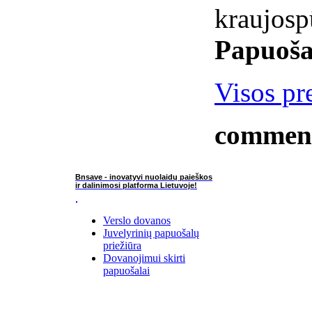
kraujosp
Papuoša
Visos pr
commen
Bnsave - inovatyvi nuolaidų paieškos
ir dalinimosi platforma Lietuvoje!
Verslo dovanos
Juvelyrinių papuošalų
priežiūra
Dovanojimui skirti
papuošalai