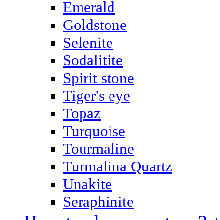
Emerald
Goldstone
Selenite
Sodalitite
Spirit stone
Tiger's eye
Topaz
Turquoise
Tourmaline
Turmalina Quartz
Unakite
Seraphinite