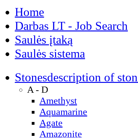
Home
Darbas LT - Job Search
Saulės įtaką
Saulės sistema
Stones
description of ston
A - D
Amethyst
Aquamarine
Agate
Amazonite