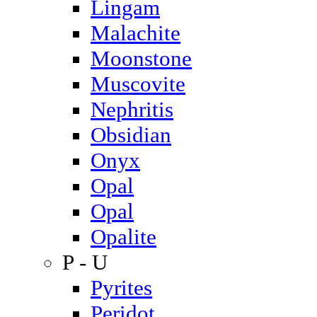
Lingam
Malachite
Moonstone
Muscovite
Nephritis
Obsidian
Onyx
Opal
Opal
Opalite
P - U
Pyrites
Peridot