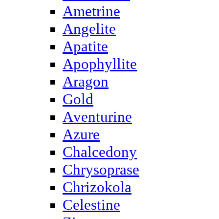
Ametrine
Angelite
Apatite
Apophyllite
Aragon
Gold
Аventurine
Azure
Chalcedony
Chrysoprase
Chrizokola
Celestine