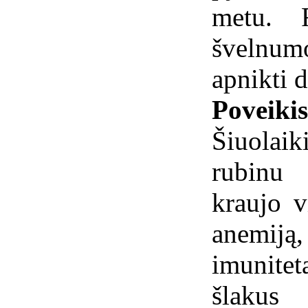
metu. R
švelnum
apnikti d
Poveiki
Šiuolai
rubinu
kraujo v
anemiją,
imunitetą
šlakus