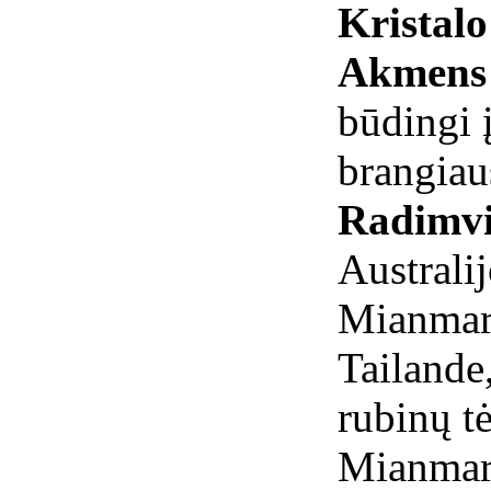
Kristal
Akmens 
būdingi į
brangiau
Radimvi
Australi
Mianmare
Tailande
rubinų t
Mianmar