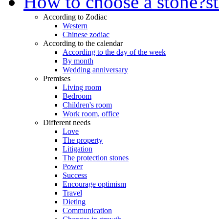
How to choose a stone?
s
According to Zodiac
Western
Chinese zodiac
According to the calendar
According to the day of the week
By month
Wedding anniversary
Premises
Living room
Bedroom
Children's room
Work room, office
Different needs
Love
The property
Litigation
The protection stones
Power
Success
Encourage optimism
Travel
Dieting
Communication