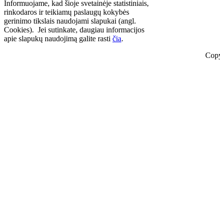
Informuojame, kad šioje svetainėje statistiniais,
rinkodaros ir teikiamų paslaugų kokybės
gerinimo tikslais naudojami slapukai (angl.
Cookies). Jei sutinkate, daugiau informacijos
apie slapukų naudojimą galite rasti
čia
.
Copy