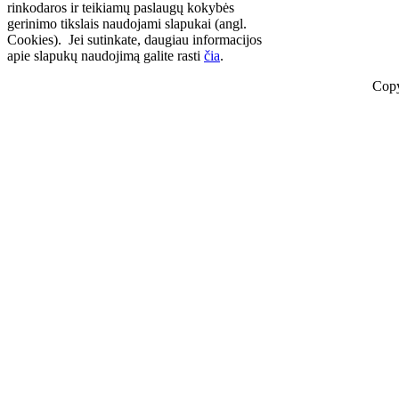
rinkodaros ir teikiamų paslaugų kokybės
gerinimo tikslais naudojami slapukai (angl.
Cookies). Jei sutinkate, daugiau informacijos
apie slapukų naudojimą galite rasti
čia
.
Copy