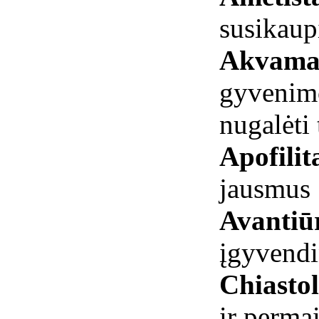
susikau
Akvama
gyvenimo
nugalėti 
Apofilit
jausmus
Avantiū
įgyvend
Chiastol
ir perma