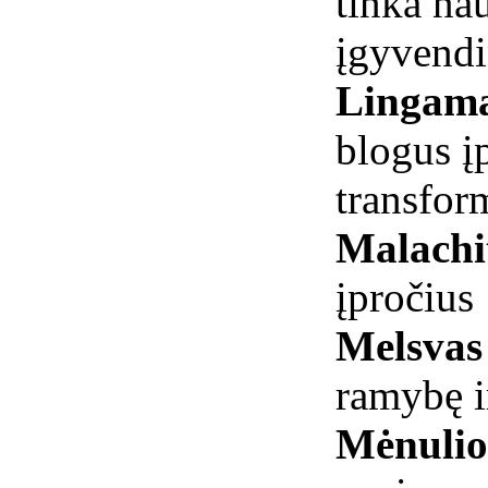
tinka na
įgyvendi
Lingam
blogus į
transfor
Malachi
įpročius
Melsvas
ramybę i
Mėnuli