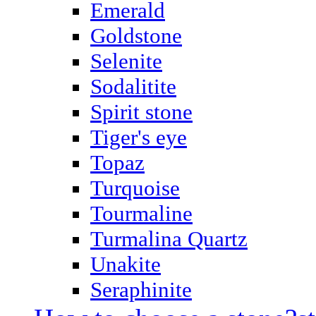
Emerald
Goldstone
Selenite
Sodalitite
Spirit stone
Tiger's eye
Topaz
Turquoise
Tourmaline
Turmalina Quartz
Unakite
Seraphinite