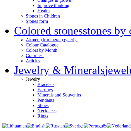
Changes in growth
Improve thinking
Health
Stones in Children
Stones form
Colored stones
stones by 
Akmenų ir mineralų galerija
Colour Catalogue
Colors by Month
Color test
Articles
Jewelry & Minerals
jewel
Jewelry
Bracelets
Earrings
Minerals and Souvenirs
Pendants
Shoes
Necklaces
Rings