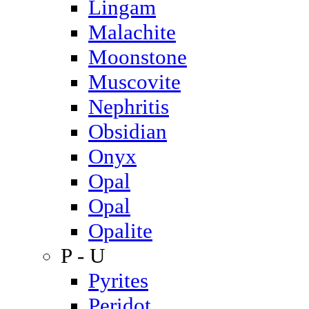
Lingam
Malachite
Moonstone
Muscovite
Nephritis
Obsidian
Onyx
Opal
Opal
Opalite
P - U
Pyrites
Peridot