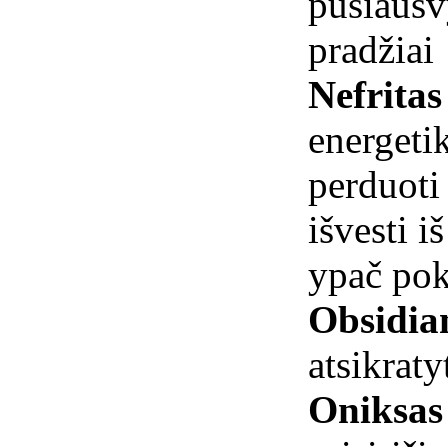
pusiausv
pradžiai
Nefritas
energeti
perduoti
išvesti i
ypač po
Obsidia
atsikraty
Oniksa