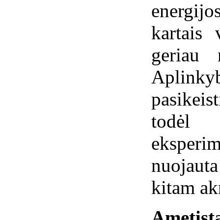
energijo
kartais
geriau 
Aplink
pasikeis
todėl
eksperim
nuojaut
kitam ak
Ametist