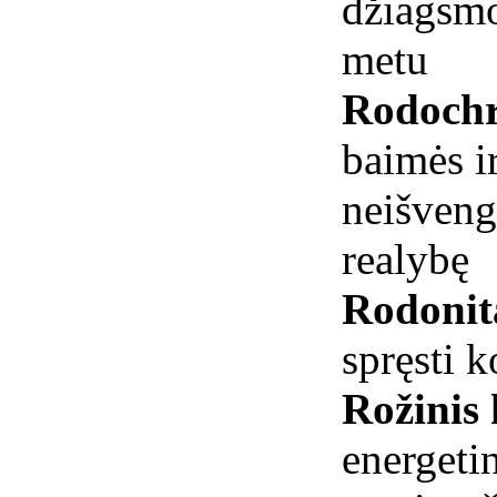
džiagsmo
metu
Rodochr
baimės ir
neišveng
realybę
Rodoni
spręsti k
Rožinis
energetin