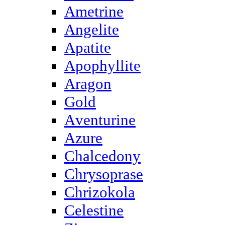
Ametrine
Angelite
Apatite
Apophyllite
Aragon
Gold
Аventurine
Azure
Chalcedony
Chrysoprase
Chrizokola
Celestine