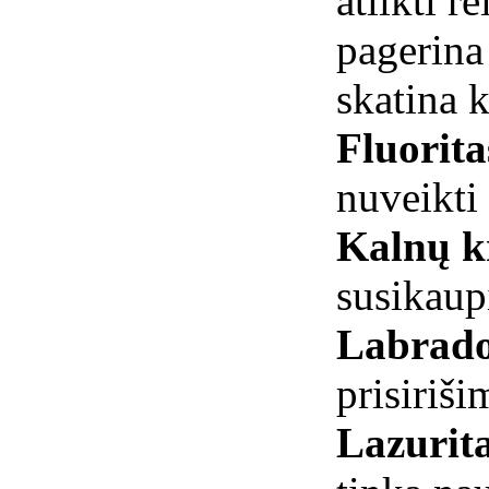
atlikti 
pagerina 
skatina 
Fluorit
nuveikti 
Kalnų kr
susikau
Labrado
prisiriši
Lazurit