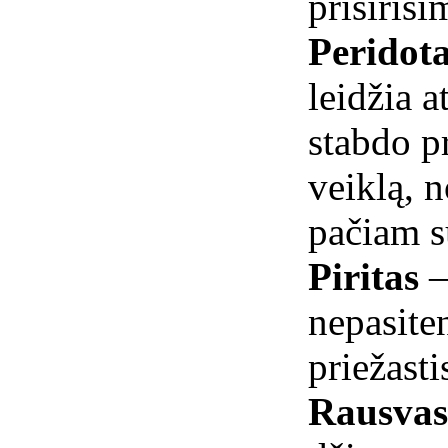
prisiriši
Peridot
leidžia a
stabdo pr
veiklą, 
pačiam s
Piritas
–
nepasite
priežastis
Rausvas