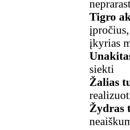
nepraras
Tigro ak
įpročius
įkyrias m
Unakit
siekti
Žalias t
realizuot
Žydras 
neaišku