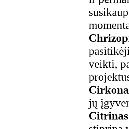
susikaup
momenta
Chrizop
pasitikė
veikti, 
projektu
Cirkon
jų įgyve
Citrina
stiprina 