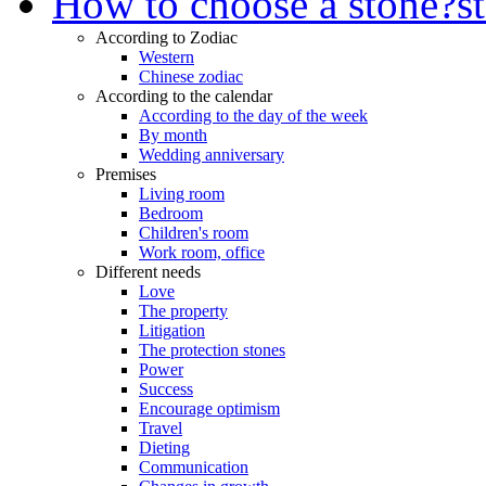
How to choose a stone?
s
According to Zodiac
Western
Chinese zodiac
According to the calendar
According to the day of the week
By month
Wedding anniversary
Premises
Living room
Bedroom
Children's room
Work room, office
Different needs
Love
The property
Litigation
The protection stones
Power
Success
Encourage optimism
Travel
Dieting
Communication