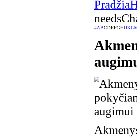
Pradžia
H
needs
Ch
#
A
B
C
D
E
F
G
H
I
J
K
L
Akmeny
augim
Akmeny