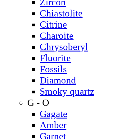
Zircon
Chiastolite
Citrine
Charoite
Chrysoberyl
Fluorite
Fossils
Diamond
Smoky quartz
G - O
Gagate
Amber
Garnet