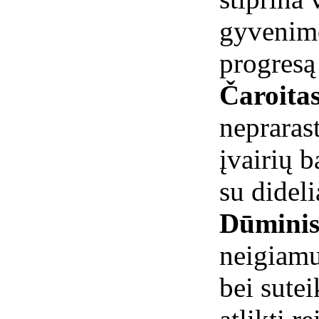
gyvenimo 
progresą
Čaroita
neprarast
įvairių b
su didel
Dūminis
neigiamu
bei sutei