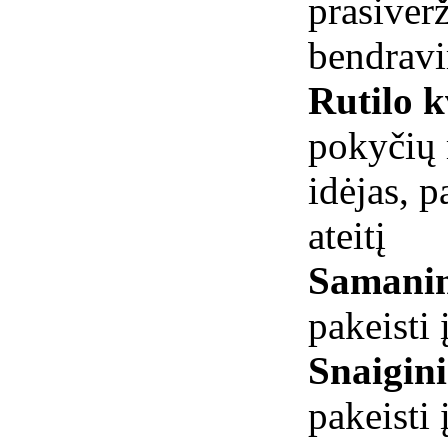
prasiverž
bendravi
Rutilo k
pokyčių m
idėjas, 
ateitį
Samanin
pakeisti 
Snaigini
pakeisti 