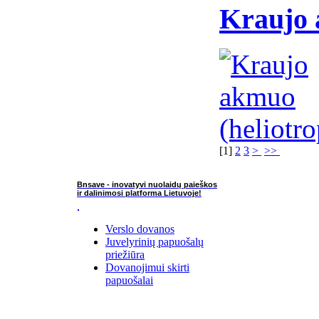
Kraujo 
[
1
]
2
3
>
>>
Bnsave - inovatyvi nuolaidų paieškos
ir dalinimosi platforma Lietuvoje!
Verslo dovanos
Juvelyrinių papuošalų
priežiūra
Dovanojimui skirti
papuošalai