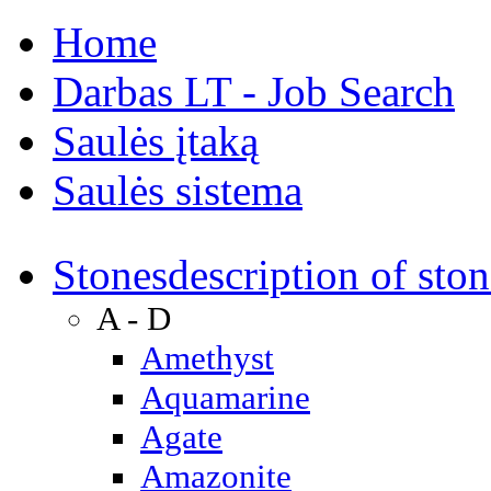
Home
Darbas LT - Job Search
Saulės įtaką
Saulės sistema
Stones
description of ston
A - D
Amethyst
Aquamarine
Agate
Amazonite