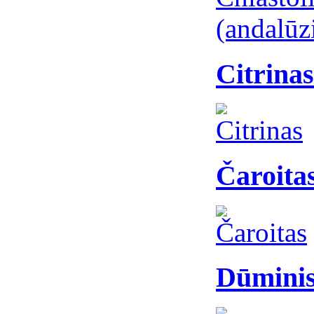
Citrinas
Čaroita
Dūminis