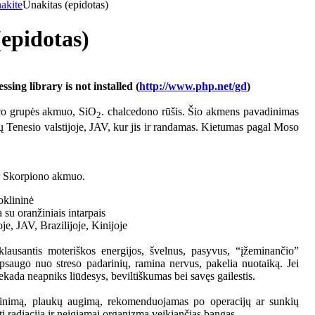
akite
Unakitas (epidotas)
(epidotas)
ing library is not installed (
http://www.php.net/gd
)
rco grupės akmuo, SiO
. chalcedono rūšis. Šio akmens pavadinimas
2
 Tenesio valstijoje, JAV, kur jis ir randamas. Kietumas pagal Moso
ir Skorpiono akmuo.
oklininė
a su oranžiniais intarpais
oje, JAV, Brazilijoje, Kinijoje
klausantis moteriškos energijos, švelnus, pasyvus, “įžeminančio”
psaugo nuo streso padarinių, ramina nervus, pakelia nuotaiką. Jei
iekada neapniks liūdesys, beviltiškumas bei savęs gailestis.
jinimą, plaukų augimą, rekomenduojamas po operacijų ar sunkių
i radiaciją ir neigiamai organizmą veikiančias bangas.