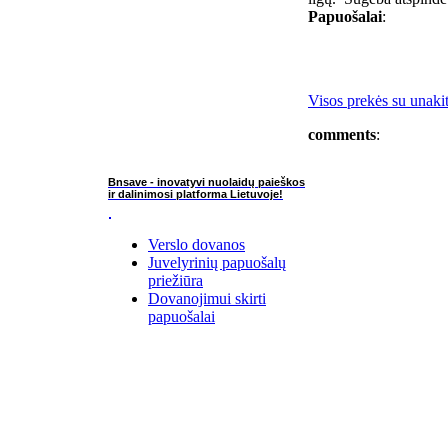
Papuošalai
:
Visos prekės su unaki
comments
:
Bnsave - inovatyvi nuolaidų paieškos
ir dalinimosi platforma Lietuvoje!
Verslo dovanos
Juvelyrinių papuošalų
priežiūra
Dovanojimui skirti
papuošalai