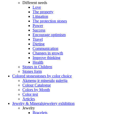
Different needs
Love
The property
Litigation
The protection stones
Power
Success
Encourage optimism
Travel
Dieting
Communication
Changes in growth
Improve thinking
Health
Stones in Children
Stones form
Colored stones
stones by color choice
Akmenų ir mineralų galerija
Colour Catalogue
Colors by Month
Color test
Articles
Jewelry & Minerals
jewelery exhibition
Jewelry
Bracelets