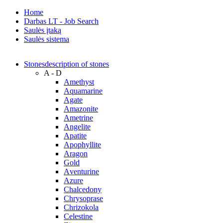
Home
Darbas LT - Job Search
Saulės įtaką
Saulės sistema
Stones
description of stones
A - D
Amethyst
Aquamarine
Agate
Amazonite
Ametrine
Angelite
Apatite
Apophyllite
Aragon
Gold
Аventurine
Azure
Chalcedony
Chrysoprase
Chrizokola
Celestine