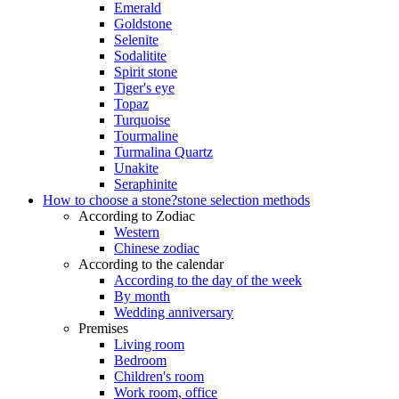
Emerald
Goldstone
Selenite
Sodalitite
Spirit stone
Tiger's eye
Topaz
Turquoise
Tourmaline
Turmalina Quartz
Unakite
Seraphinite
How to choose a stone?
stone selection methods
According to Zodiac
Western
Chinese zodiac
According to the calendar
According to the day of the week
By month
Wedding anniversary
Premises
Living room
Bedroom
Children's room
Work room, office