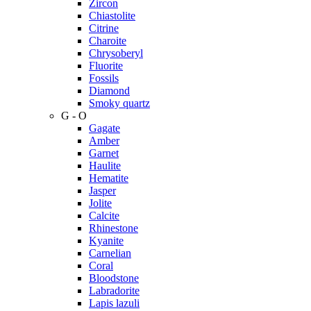
Zircon
Chiastolite
Citrine
Charoite
Chrysoberyl
Fluorite
Fossils
Diamond
Smoky quartz
G - O
Gagate
Amber
Garnet
Haulite
Hematite
Jasper
Jolite
Calcite
Rhinestone
Kyanite
Carnelian
Coral
Bloodstone
Labradorite
Lapis lazuli