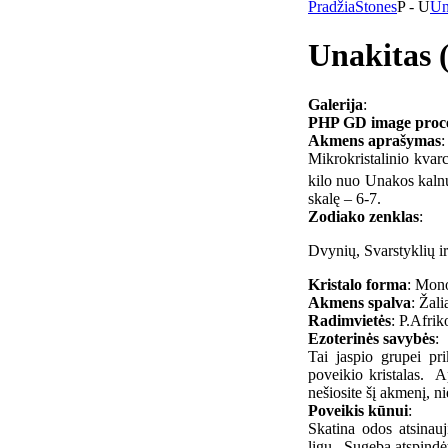
Pradžia
Stones
P - U
Un
Unakitas 
Galerija
:
PHP GD image process
Akmens aprašymas
:
Mikrokristalinio kva
kilo nuo Unakos kalnų
skalę – 6-7.
Zodiako zenklas
:
Dvynių, Svarstyklių 
Kristalo forma
: Mon
Akmens spalva
: Žali
Radimvietės
: P.Afrik
Ezoterinės savybės
:
Tai jaspio grupei pri
poveikio kristalas. A
nešiosite šį akmenį, n
Poveikis kūnui
:
Skatina odos atsinau
ligų. Sugeba atspindėt