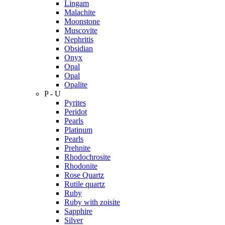
Lingam
Malachite
Moonstone
Muscovite
Nephritis
Obsidian
Onyx
Opal
Opal
Opalite
P - U
Pyrites
Peridot
Pearls
Platinum
Pearls
Prehnite
Rhodochrosite
Rhodonite
Rose Quartz
Rutile quartz
Ruby
Ruby with zoisite
Sapphire
Silver