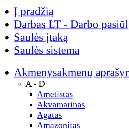
Į pradžią
Darbas LT - Darbo pasiū
Saulės įtaką
Saulės sistema
Akmenys
akmenų aprašy
A - D
Ametistas
Akvamarinas
Agatas
Amazonitas