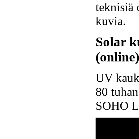
teknisiä 
kuvia.
Solar k
(online)
UV kauko
80 tuhans
SOHO L