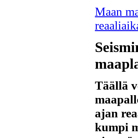
Maan mag
reaaliaik
Seismi
maapla
Täällä v
maapall
ajan rea
kumpi m