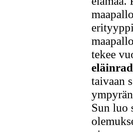
elämää. 
maapall
erityyppi
maapallo
tekee vu
eläinrad
taivaan 
ympyrän
Sun luo 
olemukse