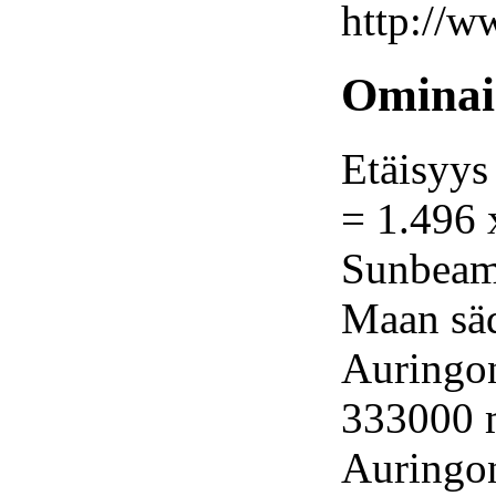
http://w
Ominai
Etäisyys
= 1.496 
Sunbeam
Maan sä
Auringon
333000 
Auringon