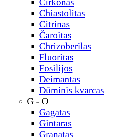
Cirkonas
Chiastolitas
Citrinas
Čaroitas
Chrizoberilas
Fluoritas
Fosilijos
Deimantas
Dūminis kvarcas
G - O
Gagatas
Gintaras
Granatas