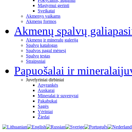
Pokyčiams, augimui
Mąstymui gerinti
Sveikatai
Akmenys vaikams
Akmenų formos
Akmenų spalvų galia
pas
Akmenų ir mineralų galerija
Spalvų katalogas
Spalvos pagal mėnesį
Spalvų testas
Straipsniai
Papuošalai ir mineralai
ju
Juvelyriniai dirbiniai
Apyrankės
Auskarai
Mineralai ir suvenyrai
Pakabukai
Sagės
Vėriniai
Žiedai