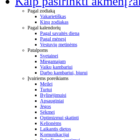
Kaip pasirinkti akmenį?
a
Pagal zodiaką
Vakarietiškas
Kinų zodiakas
Pagal kalendorių
Pagal savaitės dieną
Pagal mėnesį
Vestuvių metinėms
Patalpoms
Svetainei
Miegamajam
Vaikų kambariui
Darbo kambariui, biurui
Įvairiems poreikiams
Meilei
Turtui
Bylinėjimuisi
Apsauginiai
Jėgos
Sėkmei
Optimizmui skatinti
Kelionėms
Laikantis dietos
Komunikacijai