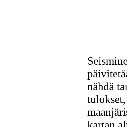
Seismine
päivitetä
nähdä ta
tulokset,
maanjäri
kartan al