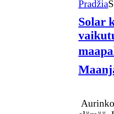
Pradžia
S
Solar k
vaikut
maapal
Maanjä
Aurinko