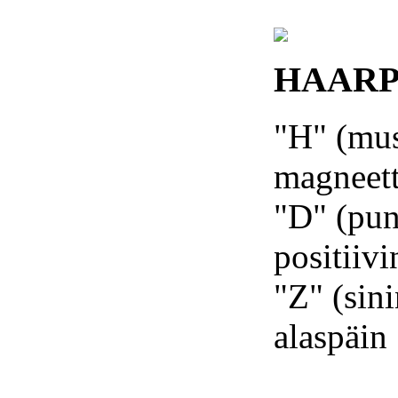
HAARP 
"H" (mus
magneett
"D" (pun
positiivi
"Z" (sin
alaspäin