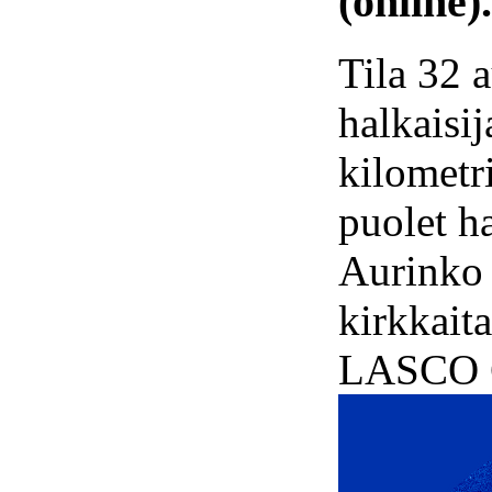
(online).
Tila 32 
halkaisi
kilometr
puolet h
Aurinko 
kirkkaita
LASCO 