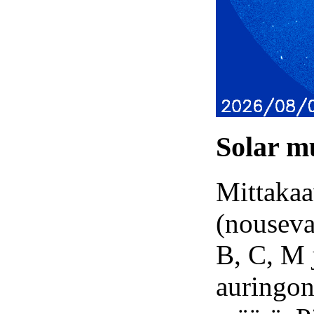
Solar m
Mittakaa
(nouseva
B, C, M 
auringon 