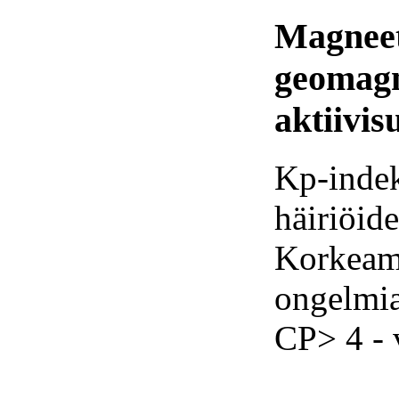
Magneet
geomagn
aktiivis
Kp-indek
häiriöid
Korkeam
ongelmia
CP> 4 - 