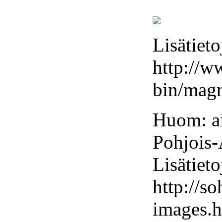
Lisätieto
http://w
bin/mag
Huom: ai
Pohjois-A
Lisätieto
http://s
images.h