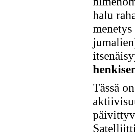
nimenoma
halu raha
menetys 
jumalien
itsenäisy
henkise
Tässä on
aktiivis
päivitty
Satelliit