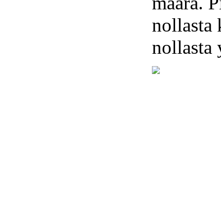
määrä. P
nollasta
nollasta 