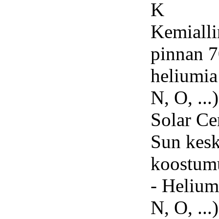
K
Kemialli
pinnan 
heliumia
N, O, ...
Solar Ce
Sun kesk
koostum
- Helium
N, O, ...