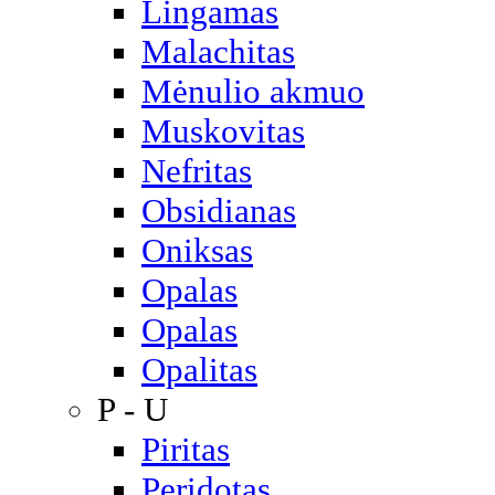
Lingamas
Malachitas
Mėnulio akmuo
Muskovitas
Nefritas
Obsidianas
Oniksas
Opalas
Opalas
Opalitas
P - U
Piritas
Peridotas