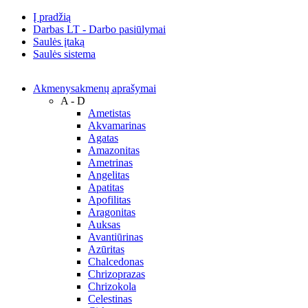
Į pradžią
Darbas LT - Darbo pasiūlymai
Saulės įtaką
Saulės sistema
Akmenys
akmenų aprašymai
A - D
Ametistas
Akvamarinas
Agatas
Amazonitas
Ametrinas
Angelitas
Apatitas
Apofilitas
Aragonitas
Auksas
Avantiūrinas
Azūritas
Chalcedonas
Chrizoprazas
Chrizokola
Celestinas