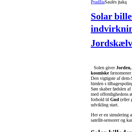
Pradžia
Saulės įtaką
Solar bill
indvirkni
Jordskælv
Solen giver
Jorden,
kosmiske
fænomener er
Den vigtigste af dem-S
himlen s tilbagespolin
Søn skaber fødslen af 
med offentlighedens ø
forhold til
Gud
(eller
udvikling start.
Her er en simulering af
satellit-sensorer og k