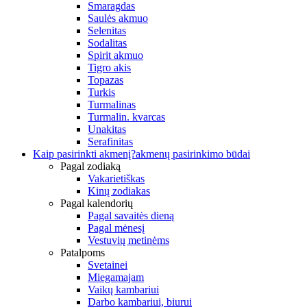
Smaragdas
Saulės akmuo
Selenitas
Sodalitas
Spirit akmuo
Tigro akis
Topazas
Turkis
Turmalinas
Turmalin. kvarcas
Unakitas
Serafinitas
Kaip pasirinkti akmenį?
akmenų pasirinkimo būdai
Pagal zodiaką
Vakarietiškas
Kinų zodiakas
Pagal kalendorių
Pagal savaitės dieną
Pagal mėnesį
Vestuvių metinėms
Patalpoms
Svetainei
Miegamajam
Vaikų kambariui
Darbo kambariui, biurui