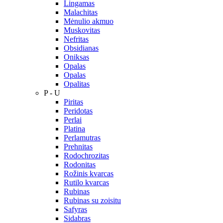
Lingamas
Malachitas
Mėnulio akmuo
Muskovitas
Nefritas
Obsidianas
Oniksas
Opalas
Opalas
Opalitas
P - U
Piritas
Peridotas
Perlai
Platina
Perlamutras
Prehnitas
Rodochrozitas
Rodonitas
Rožinis kvarcas
Rutilo kvarcas
Rubinas
Rubinas su zoisitu
Safyras
Sidabras