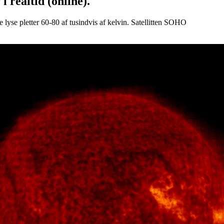
 i realtid (online).
de lyse pletter 60-80 af tusindvis af kelvin. Satellitten SOHO