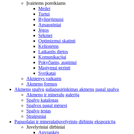
Įvairiems poreikiams
Meilei
Turtui
Bylinėjimuisi
Apsauginiai
Jėgos
Sėkmei
Optimizmui skatinti
Kelionėms
Laikantis dietos
Komunikacijai
Pokyčiams, augimui
Mąstymui gerinti
Sveikatai
Akmenys vaikams
Akmenų formos
Akmenų spalvų galia
pasirinkimas akmenų pagal spalvą
Akmenų ir mineralų galerija
Spalvų katalogas
Spalvos pagal mėnesį
Spalvų testas
Straipsniai
Papuošalai ir mineralai
juvelyrinių dirbinių ekspozicija
Juvelyriniai dirbiniai
Apyrankės