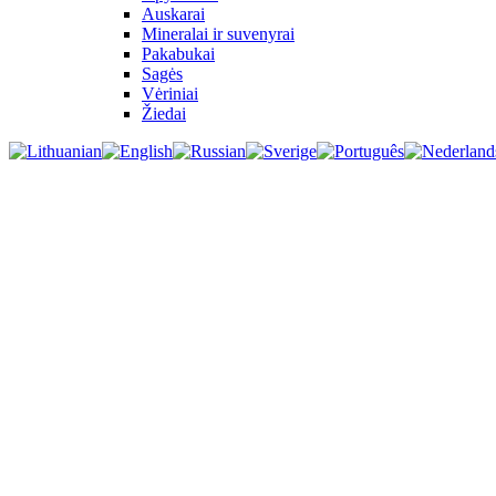
Auskarai
Mineralai ir suvenyrai
Pakabukai
Sagės
Vėriniai
Žiedai