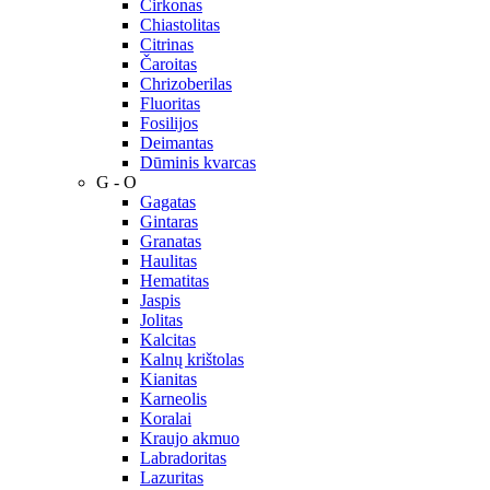
Cirkonas
Chiastolitas
Citrinas
Čaroitas
Chrizoberilas
Fluoritas
Fosilijos
Deimantas
Dūminis kvarcas
G - O
Gagatas
Gintaras
Granatas
Haulitas
Hematitas
Jaspis
Jolitas
Kalcitas
Kalnų krištolas
Kianitas
Karneolis
Koralai
Kraujo akmuo
Labradoritas
Lazuritas