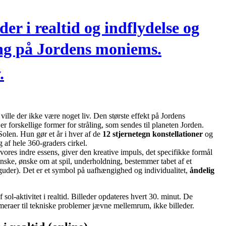
eder i realtid og indflydelse og
ng på Jordens moniems.
.
ville der ikke være noget liv. Den største effekt på Jordens
 forskellige former for stråling, som sendes til planeten Jorden.
olen. Hun gør et år i hver af de
12 stjernetegn konstellationer
og
g af hele 360-graders cirkel.
vores indre essens, giver den kreative impuls, det specifikke formål
nske, ønske om at spil, underholdning, bestemmer tabet af et
 guder). Det er et symbol på uafhængighed og individualitet,
åndelig
 sol-aktivitet i realtid. Billeder opdateres hvert 30. minut. De
ameraer til tekniske problemer jævne mellemrum, ikke billeder.