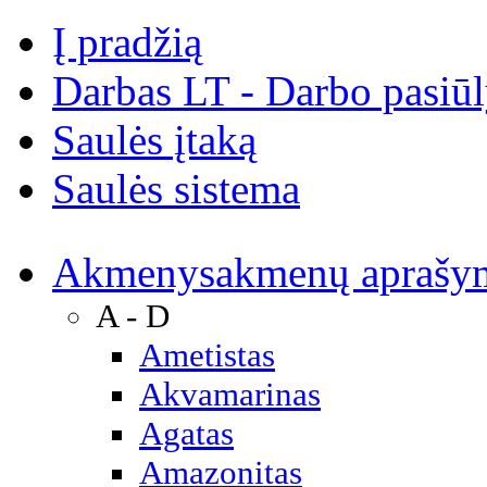
Į pradžią
Darbas LT - Darbo pasiū
Saulės įtaką
Saulės sistema
Akmenys
akmenų aprašy
A - D
Ametistas
Akvamarinas
Agatas
Amazonitas