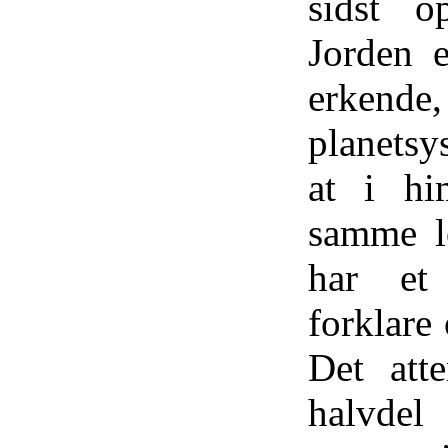
sidst o
Jorden 
erkende,
planetsy
at i hi
samme l
har et 
forklare 
Det att
halvdel