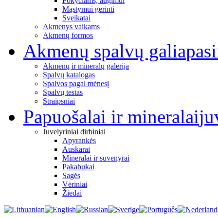
Pokyčiams, augimui
Mąstymui gerinti
Sveikatai
Akmenys vaikams
Akmenų formos
Akmenų spalvų galia
pas
Akmenų ir mineralų galerija
Spalvų katalogas
Spalvos pagal mėnesį
Spalvų testas
Straipsniai
Papuošalai ir mineralai
ju
Juvelyriniai dirbiniai
Apyrankės
Auskarai
Mineralai ir suvenyrai
Pakabukai
Sagės
Vėriniai
Žiedai