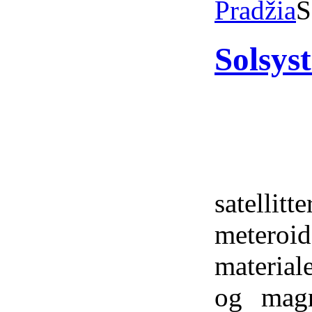
Pradžia
S
Solsys
satellit
metero
material
og magne