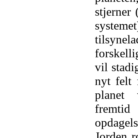
stjerner
systeme
tilsyne
forskelli
vil stad
nyt felt
planet
fremti
opdagels
Jorden r