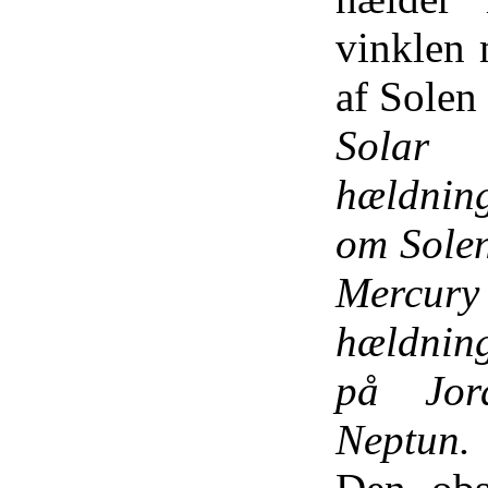
vinklen 
af ​​Sole
Solar 
hældning
om Solen 
Mercur
hældning
på Jor
Neptun.