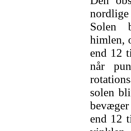
Den obs
nordlige 
Solen 
himlen, 
end 12 t
når pun
rotation
solen bl
bevæger 
end 12 t