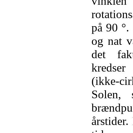
vinkl
rotation
på 90 °.
og nat v
det fak
kredser 
(ikke-
Solen, 
brændpu
årstider