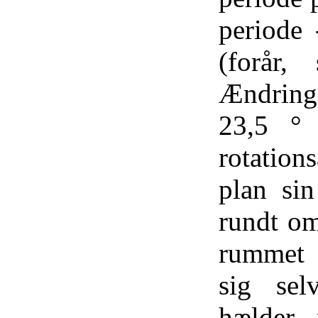
periode
(forår,
Ændring
23,5 ° 
rotatio
plan sin
rundt om
rummet (
sig sel
hælder