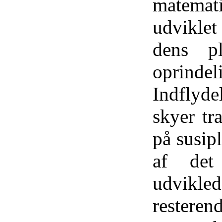
matemati
udviklet
dens p
oprindel
Indflyd
skyer tr
på susip
af ​​de
udvikle
restere