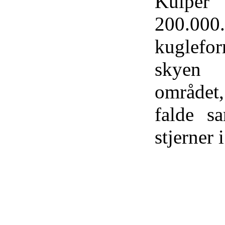
Kuiper
200.000
kuglefor
skyen
området,
falde 
stjerner 