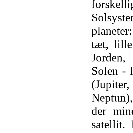
forskel
Solsys
planeter
tæt, lil
Jorden,
Solen - 
(Jupit
Neptun)
der min
satellit