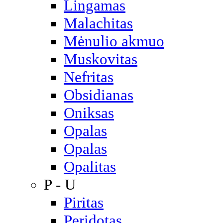
Lingamas
Malachitas
Mėnulio akmuo
Muskovitas
Nefritas
Obsidianas
Oniksas
Opalas
Opalas
Opalitas
P - U
Piritas
Peridotas