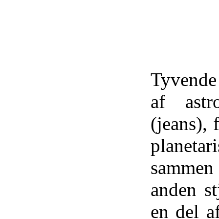
Tyvende 
af ast
(jeans), 
planetar
sammen 
anden st
en del af