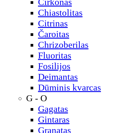
Cirkonas
Chiastolitas
Citrinas
Čaroitas
Chrizoberilas
Fluoritas
Fosilijos
Deimantas
Dūminis kvarcas
G - O
Gagatas
Gintaras
Granatas