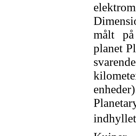
elektr
Dimensi
målt på
planet P
svarende
kilome
enheder)
Planeta
indhyl