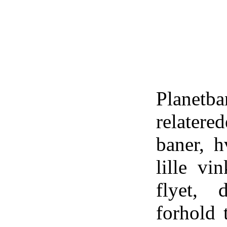
Planetba
relater
baner, h
lille vi
flyet, 
forhold t