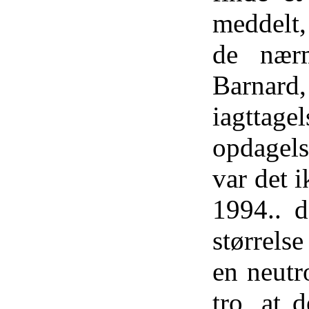
meddelt, 
​​de nær
Barnard, 
iagtta
opdagelse
var det i
1994.. d
størrelse
en neutr
tro, at 