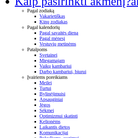
Kaip pasirinkti akmenį?
a
Pagal zodiaką
Vakarietiškas
Kinų zodiakas
Pagal kalendorių
Pagal savaitės dieną
Pagal mėnesį
Vestuvių metinėms
Patalpoms
Svetainei
Miegamajam
Vaikų kambariui
Darbo kambariui, biurui
Įvairiems poreikiams
Meilei
Turtui
Bylinėjimuisi
Apsauginiai
Jėgos
Sėkmei
Optimizmui skatinti
Kelionėms
Laikantis dietos
Komunikacijai