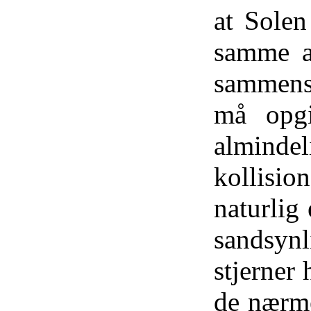
at Solen
samme a
sammens
må opgi
alminde
kollisio
naturlig
sandsynl
stjerner 
de nærmes