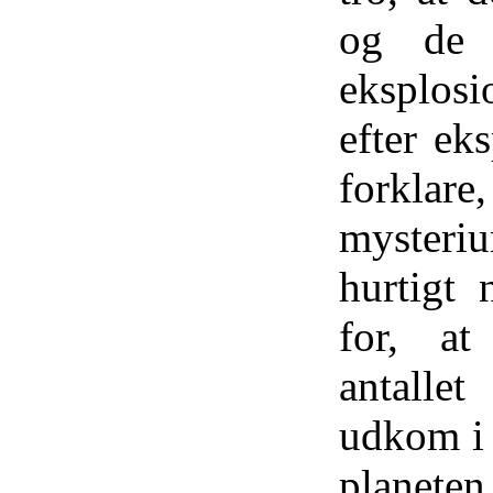
og de o
eksplos
efter ek
forkla
myster
hurtigt 
for, at
antallet
udkom i 
planete