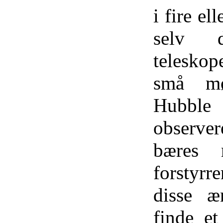
i fire el
selv d
teleskop
små mø
Hubble
observe
bæres r
forstyrre
disse æ
finde et