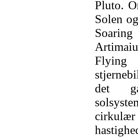
Pluto. O
Solen og
Soari
Artimaiu
Flyin
stjerneb
det ga
solsys
cirkul
hastighe