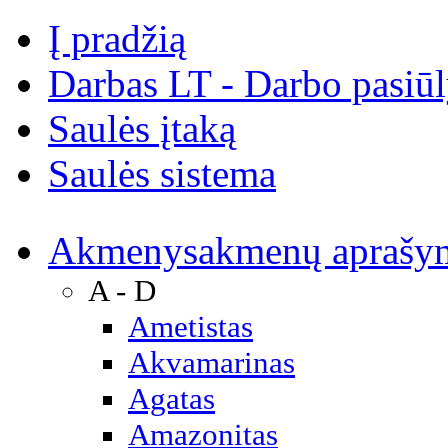
Į pradžią
Darbas LT - Darbo pasiū
Saulės įtaką
Saulės sistema
Akmenys
akmenų aprašy
A - D
Ametistas
Akvamarinas
Agatas
Amazonitas