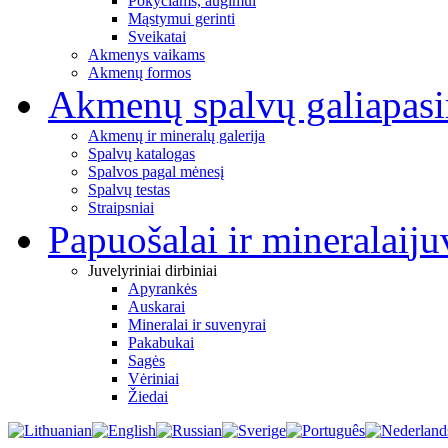
Pokyčiams, augimui
Mąstymui gerinti
Sveikatai
Akmenys vaikams
Akmenų formos
Akmenų spalvų galia
pas
Akmenų ir mineralų galerija
Spalvų katalogas
Spalvos pagal mėnesį
Spalvų testas
Straipsniai
Papuošalai ir mineralai
ju
Juvelyriniai dirbiniai
Apyrankės
Auskarai
Mineralai ir suvenyrai
Pakabukai
Sagės
Vėriniai
Žiedai