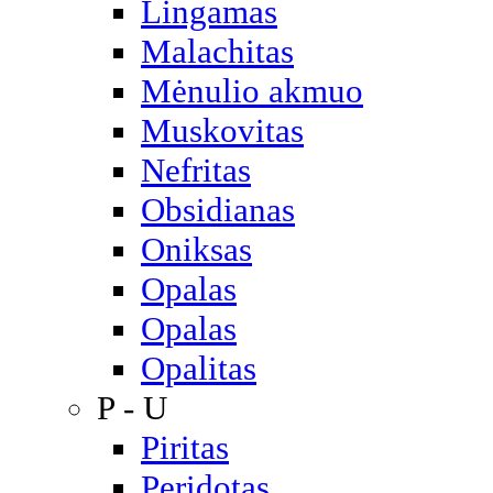
Lingamas
Malachitas
Mėnulio akmuo
Muskovitas
Nefritas
Obsidianas
Oniksas
Opalas
Opalas
Opalitas
P - U
Piritas
Peridotas