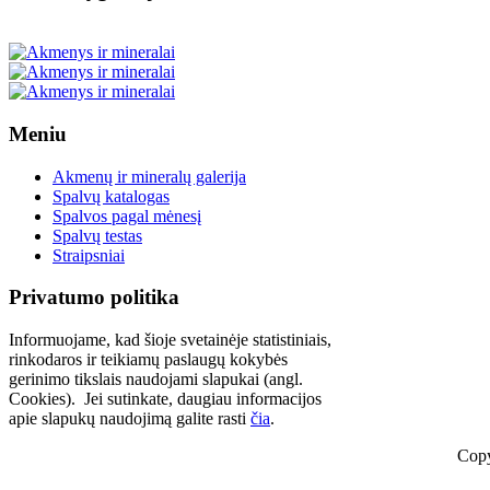
Meniu
Akmenų ir mineralų galerija
Spalvų katalogas
Spalvos pagal mėnesį
Spalvų testas
Straipsniai
Privatumo politika
Informuojame, kad šioje svetainėje statistiniais,
rinkodaros ir teikiamų paslaugų kokybės
gerinimo tikslais naudojami slapukai (angl.
Cookies). Jei sutinkate, daugiau informacijos
apie slapukų naudojimą galite rasti
čia
.
Copy