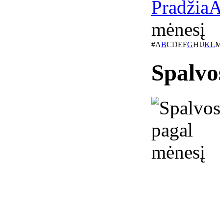
Pradžia
A
mėnesį
#
A
B
C
D
E
F
G
H
I
J
K
L
Spalvo