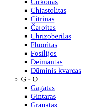
Cirkonas
Chiastolitas
Citrinas
Čaroitas
Chrizoberilas
Fluoritas
Fosilijos
Deimantas
Dūminis kvarcas
G - O
Gagatas
Gintaras
Granatas