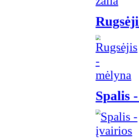
Rugsėji
Spalis -