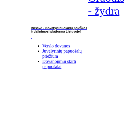
Bnsave - inovatyvi nuolaidų paieškos
ir dalinimosi platforma Lietuvoje!
Verslo dovanos
Juvelyrinių papuošalų
priežiūra
Dovanojimui skirti
papuošalai