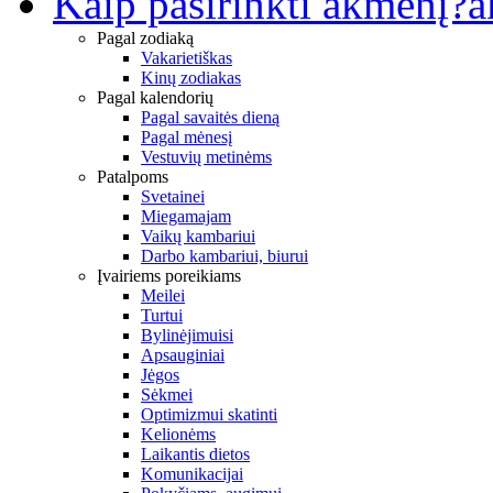
Kaip pasirinkti akmenį?
a
Pagal zodiaką
Vakarietiškas
Kinų zodiakas
Pagal kalendorių
Pagal savaitės dieną
Pagal mėnesį
Vestuvių metinėms
Patalpoms
Svetainei
Miegamajam
Vaikų kambariui
Darbo kambariui, biurui
Įvairiems poreikiams
Meilei
Turtui
Bylinėjimuisi
Apsauginiai
Jėgos
Sėkmei
Optimizmui skatinti
Kelionėms
Laikantis dietos
Komunikacijai