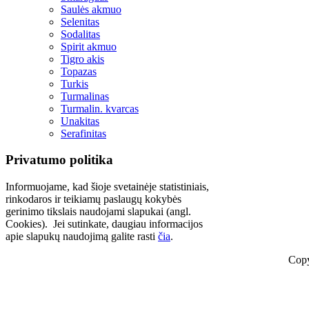
Saulės akmuo
Selenitas
Sodalitas
Spirit akmuo
Tigro akis
Topazas
Turkis
Turmalinas
Turmalin. kvarcas
Unakitas
Serafinitas
Privatumo politika
Informuojame, kad šioje svetainėje statistiniais,
rinkodaros ir teikiamų paslaugų kokybės
gerinimo tikslais naudojami slapukai (angl.
Cookies). Jei sutinkate, daugiau informacijos
apie slapukų naudojimą galite rasti
čia
.
Copy