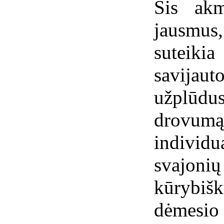
Šis ak
jausmus
suteiki
savijaut
užplūdus
drovum
individu
svajo
kūrybiš
dėmesio 