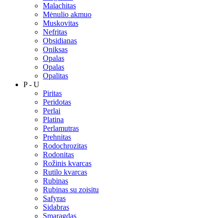
Malachitas
Mėnulio akmuo
Muskovitas
Nefritas
Obsidianas
Oniksas
Opalas
Opalas
Opalitas
P - U
Piritas
Peridotas
Perlai
Platina
Perlamutras
Prehnitas
Rodochrozitas
Rodonitas
Rožinis kvarcas
Rutilo kvarcas
Rubinas
Rubinas su zoisitu
Safyras
Sidabras
Smaragdas