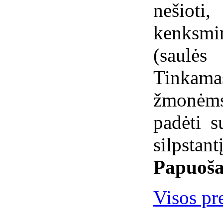
nešiot
kenksm
(saulė
Tinkama
žmonėms.
padėti s
silpstant
Papuoša
Visos pr