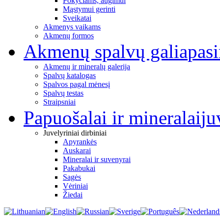
Pokyčiams, augimui
Mąstymui gerinti
Sveikatai
Akmenys vaikams
Akmenų formos
Akmenų spalvų galia
pas
Akmenų ir mineralų galerija
Spalvų katalogas
Spalvos pagal mėnesį
Spalvų testas
Straipsniai
Papuošalai ir mineralai
ju
Juvelyriniai dirbiniai
Apyrankės
Auskarai
Mineralai ir suvenyrai
Pakabukai
Sagės
Vėriniai
Žiedai