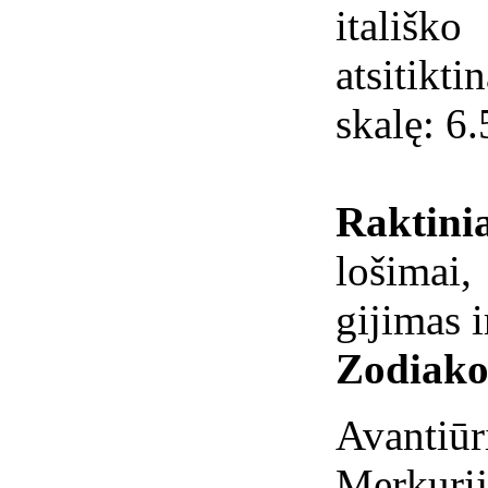
itališ
atsitikt
skalę: 6.
Raktin
lošimai
gijimas 
Zodiako
Avantiūri
Merkurij