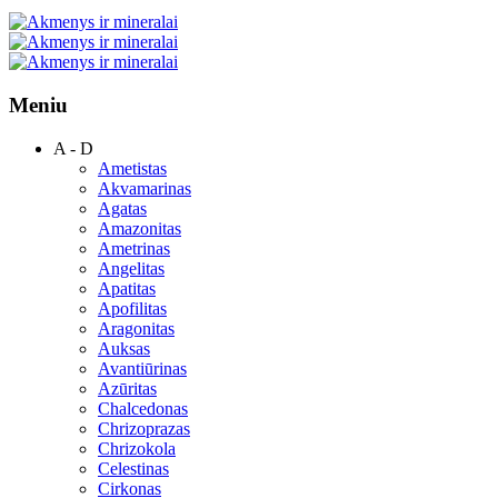
Meniu
A - D
Ametistas
Akvamarinas
Agatas
Amazonitas
Ametrinas
Angelitas
Apatitas
Apofilitas
Aragonitas
Auksas
Avantiūrinas
Azūritas
Chalcedonas
Chrizoprazas
Chrizokola
Celestinas
Cirkonas