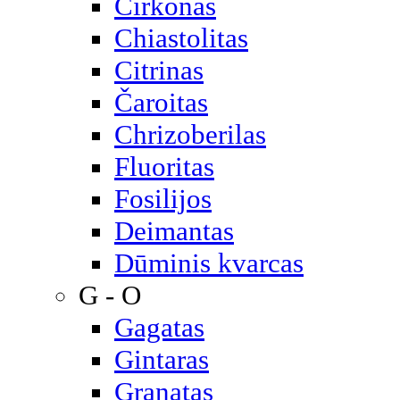
Cirkonas
Chiastolitas
Citrinas
Čaroitas
Chrizoberilas
Fluoritas
Fosilijos
Deimantas
Dūminis kvarcas
G - O
Gagatas
Gintaras
Granatas