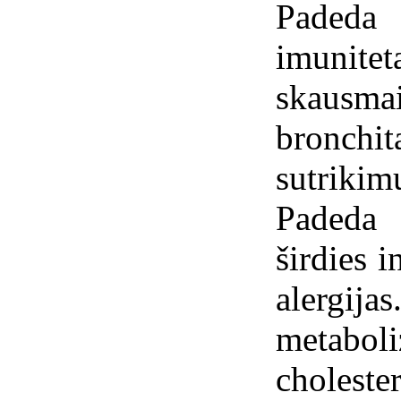
Padeda
imunit
skausma
bronch
sutrik
Padeda i
širdies 
alergij
metab
choleste