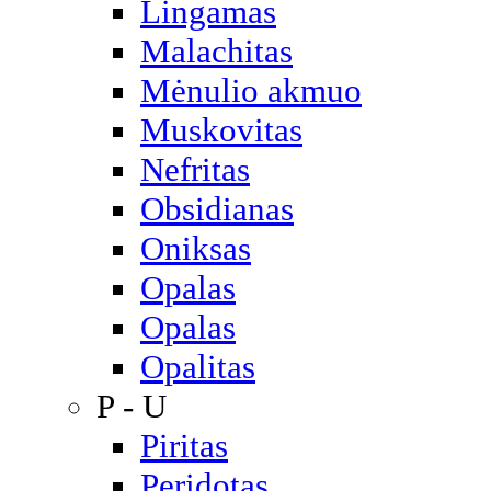
Lingamas
Malachitas
Mėnulio akmuo
Muskovitas
Nefritas
Obsidianas
Oniksas
Opalas
Opalas
Opalitas
P - U
Piritas
Peridotas