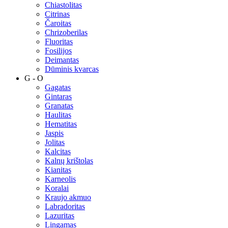
Chiastolitas
Citrinas
Čaroitas
Chrizoberilas
Fluoritas
Fosilijos
Deimantas
Dūminis kvarcas
G - O
Gagatas
Gintaras
Granatas
Haulitas
Hematitas
Jaspis
Jolitas
Kalcitas
Kalnų krištolas
Kianitas
Karneolis
Koralai
Kraujo akmuo
Labradoritas
Lazuritas
Lingamas