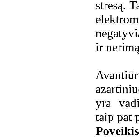
stresą. T
elektr
negatyvi
ir nerimą
Avantiūr
azartini
yra vad
taip pat 
Poveiki