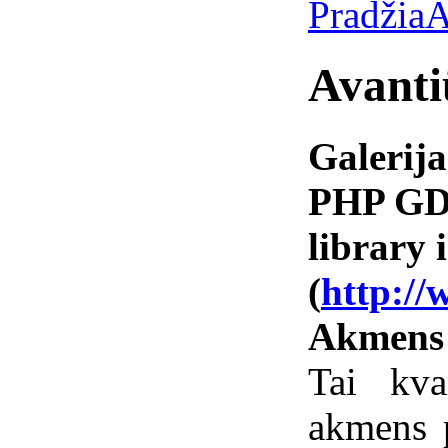
Pradžia
A
Avanti
Galerija
PHP GD 
library i
(
http://
Akmens
Tai kva
akmens 