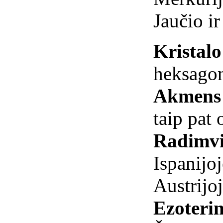
Jaučio i
Kristal
heksagon
Akmens 
taip pat
Radimvi
Ispanijoj
Austrijoj
Ezoterin