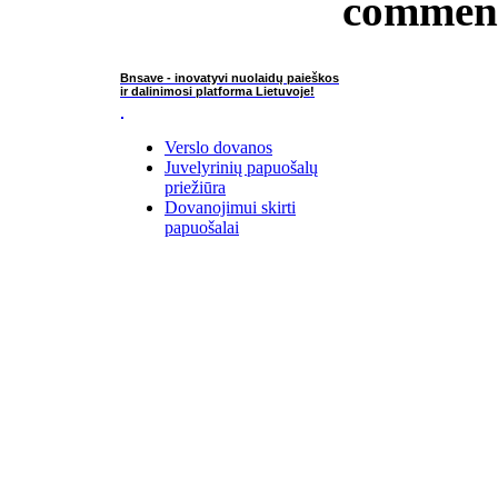
commen
Bnsave - inovatyvi nuolaidų paieškos
ir dalinimosi platforma Lietuvoje!
Verslo dovanos
Juvelyrinių papuošalų
priežiūra
Dovanojimui skirti
papuošalai