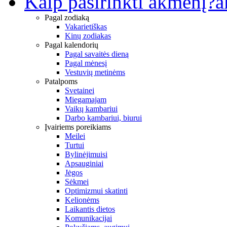
Kaip pasirinkti akmenį?
a
Pagal zodiaką
Vakarietiškas
Kinų zodiakas
Pagal kalendorių
Pagal savaitės dieną
Pagal mėnesį
Vestuvių metinėms
Patalpoms
Svetainei
Miegamajam
Vaikų kambariui
Darbo kambariui, biurui
Įvairiems poreikiams
Meilei
Turtui
Bylinėjimuisi
Apsauginiai
Jėgos
Sėkmei
Optimizmui skatinti
Kelionėms
Laikantis dietos
Komunikacijai