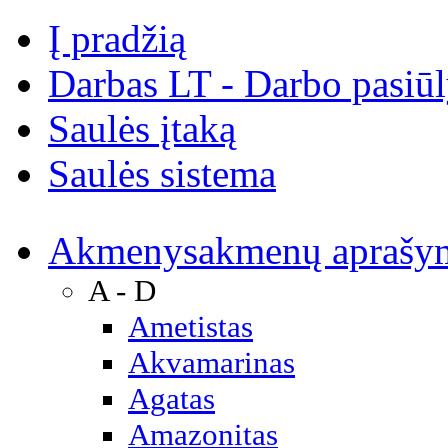
Į pradžią
Darbas LT - Darbo pasiū
Saulės įtaką
Saulės sistema
Akmenys
akmenų aprašy
A - D
Ametistas
Akvamarinas
Agatas
Amazonitas