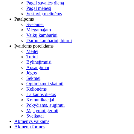
Pagal savaitės dieną
Pagal mėnesį
Vestuvių metinėms
Patalpoms
Svetainei
Miegamajam
Vaikų kambariui
Darbo kambariui, biurui
Įvairiems poreikiams
Meilei
Turtui
Bylinėjimuisi
Apsauginiai
Jėgos
Sėkmei
Optimizmui skatinti
Kelionėms
Laikantis dietos
Komunikacijai
Pokyčiams, augimui
Mąstymui gerinti
Sveikatai
Akmenys vaikams
Akmenų formos