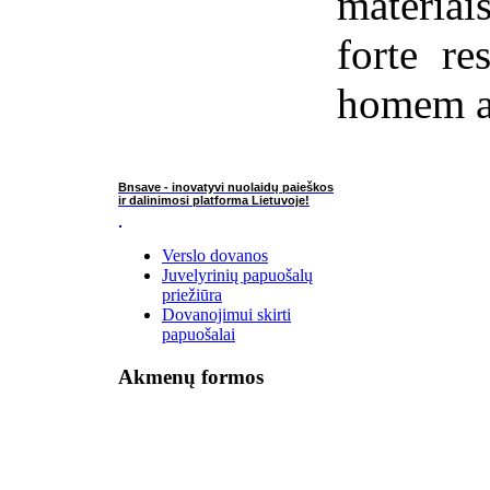
materiai
forte re
homem a 
Bnsave - inovatyvi nuolaidų paieškos
ir dalinimosi platforma Lietuvoje!
Verslo dovanos
Juvelyrinių papuošalų
priežiūra
Dovanojimui skirti
papuošalai
Akmenų formos