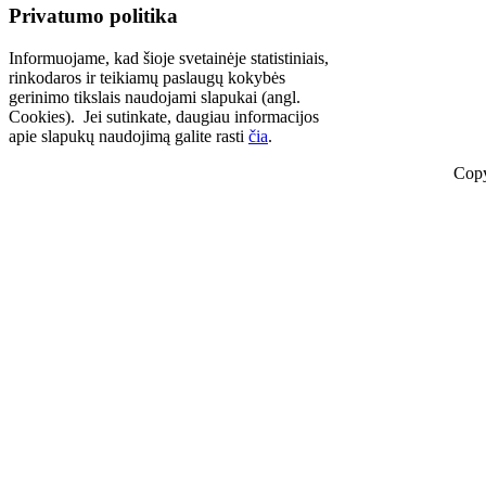
Privatumo politika
Informuojame, kad šioje svetainėje statistiniais,
rinkodaros ir teikiamų paslaugų kokybės
gerinimo tikslais naudojami slapukai (angl.
Cookies). Jei sutinkate, daugiau informacijos
apie slapukų naudojimą galite rasti
čia
.
Copy