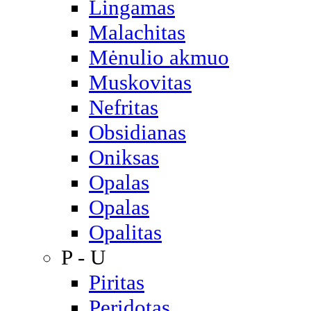
Lingamas
Malachitas
Mėnulio akmuo
Muskovitas
Nefritas
Obsidianas
Oniksas
Opalas
Opalas
Opalitas
P - U
Piritas
Peridotas