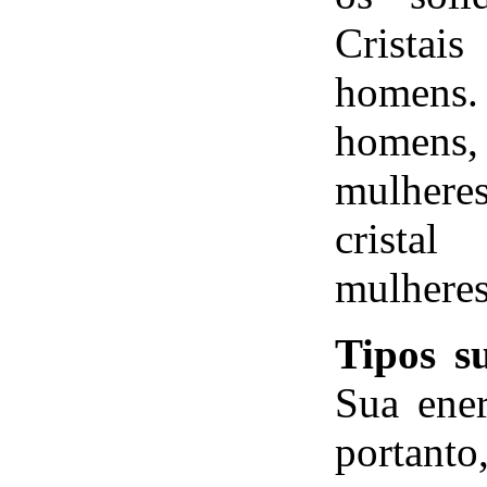
Crista
homens
homens,
mulher
crista
mulheres
Tipos s
Sua ener
portanto