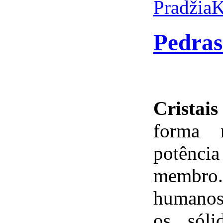
Pradžia
K
Pedra
Cristais
forma 
potênci
membro.
humanos
os sóli