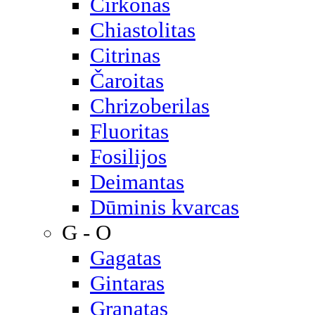
Cirkonas
Chiastolitas
Citrinas
Čaroitas
Chrizoberilas
Fluoritas
Fosilijos
Deimantas
Dūminis kvarcas
G - O
Gagatas
Gintaras
Granatas