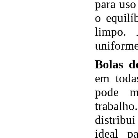
para uso
o equilí
limpo. 
uniform
Bolas d
em toda
pode m
trabalh
distribui
ideal p