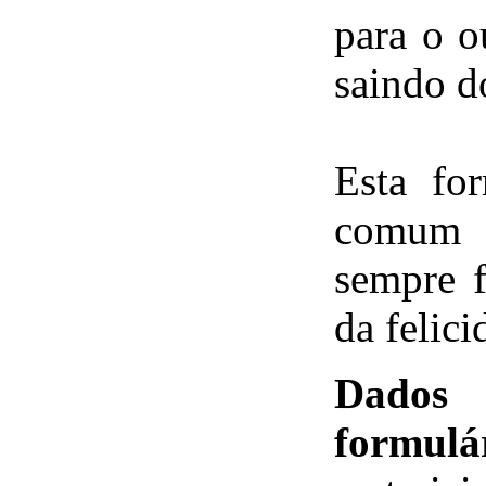
para o o
saindo d
Esta fo
comum
sempre 
da felici
Dados
a
formulá