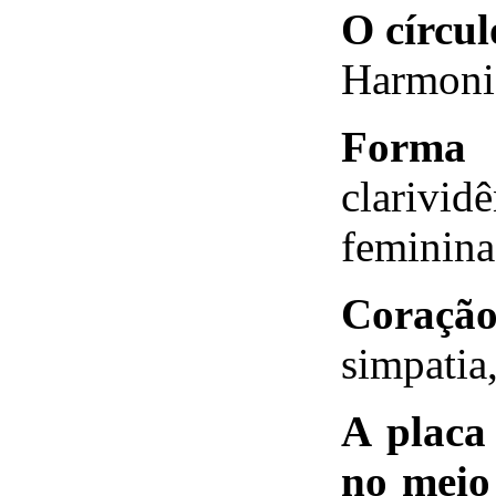
O círcul
Harmoniz
Forma 
clarividê
feminina,
Coraçã
simpatia
A placa
no meio