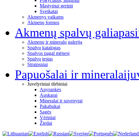
Pokyčiams, augimui
Mąstymui gerinti
Sveikatai
Akmenys vaikams
Akmenų formos
Akmenų spalvų galia
pas
Akmenų ir mineralų galerija
Spalvų katalogas
Spalvos pagal mėnesį
Spalvų testas
Straipsniai
Papuošalai ir mineralai
ju
Juvelyriniai dirbiniai
Apyrankės
Auskarai
Mineralai ir suvenyrai
Pakabukai
Sagės
Vėriniai
Žiedai