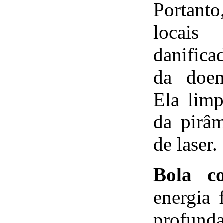
Portant
locais
danifica
da doen
Ela lim
da pirâ
de laser.
Bola co
energia 
profu