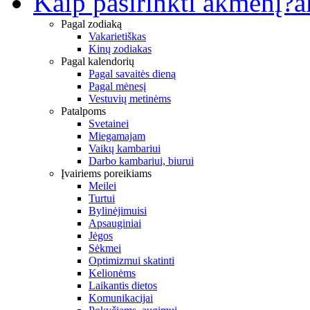
Kaip pasirinkti akmenį?
a
Pagal zodiaką
Vakarietiškas
Kinų zodiakas
Pagal kalendorių
Pagal savaitės dieną
Pagal mėnesį
Vestuvių metinėms
Patalpoms
Svetainei
Miegamajam
Vaikų kambariui
Darbo kambariui, biurui
Įvairiems poreikiams
Meilei
Turtui
Bylinėjimuisi
Apsauginiai
Jėgos
Sėkmei
Optimizmui skatinti
Kelionėms
Laikantis dietos
Komunikacijai