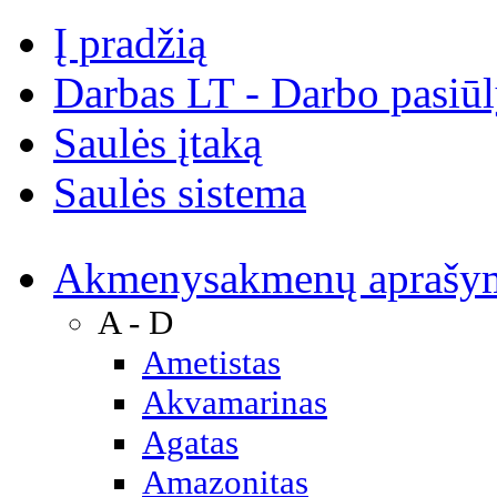
Į pradžią
Darbas LT - Darbo pasiū
Saulės įtaką
Saulės sistema
Akmenys
akmenų aprašy
A - D
Ametistas
Akvamarinas
Agatas
Amazonitas