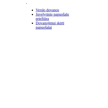
Verslo dovanos
Juvelyrinių papuošalų
priežiūra
Dovanojimui skirti
papuošalai