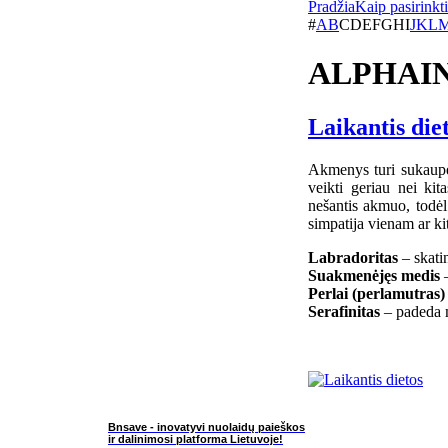
Pradžia
Kaip pasirinkt
#
A
B
C
D
E
F
G
H
I
J
K
L
ALPHAIN
Laikantis die
Akmenys turi sukaupę 
veikti geriau nei kit
nešantis akmuo, todėl
simpatija vienam ar k
Labradoritas
– skat
Suakmenėjęs medis
–
Perlai (perlamutras)
Serafinitas
– padeda 
Bnsave - inovatyvi nuolaidų paieškos
ir dalinimosi platforma Lietuvoje!