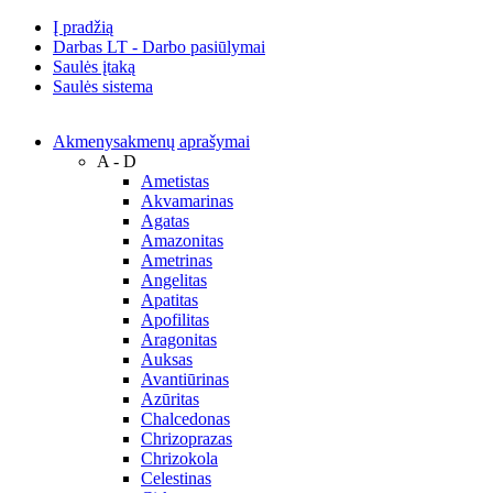
Į pradžią
Darbas LT - Darbo pasiūlymai
Saulės įtaką
Saulės sistema
Akmenys
akmenų aprašymai
A - D
Ametistas
Akvamarinas
Agatas
Amazonitas
Ametrinas
Angelitas
Apatitas
Apofilitas
Aragonitas
Auksas
Avantiūrinas
Azūritas
Chalcedonas
Chrizoprazas
Chrizokola
Celestinas