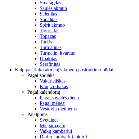
Smaragdas
Saulės akmuo
Selenitas
Sodalitas
Spirit akmuo
Tigro akis
Topazas
Turkis
Turmalinas
Turmalin. kvarcas
Unakitas
Serafinitas
Kaip pasirinkti akmenį?
akmenų pasirinkimo būdai
Pagal zodiaką
Vakarietiškas
Kinų zodiakas
Pagal kalendorių
Pagal savaitės dieną
Pagal mėnesį
Vestuvių metinėms
Patalpoms
Svetainei
Miegamajam
Vaikų kambariui
Darbo kambariui, biurui