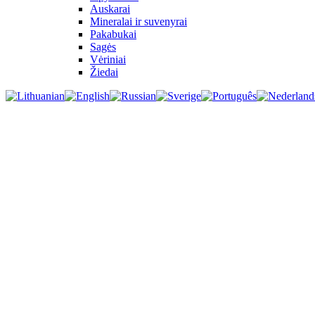
Auskarai
Mineralai ir suvenyrai
Pakabukai
Sagės
Vėriniai
Žiedai