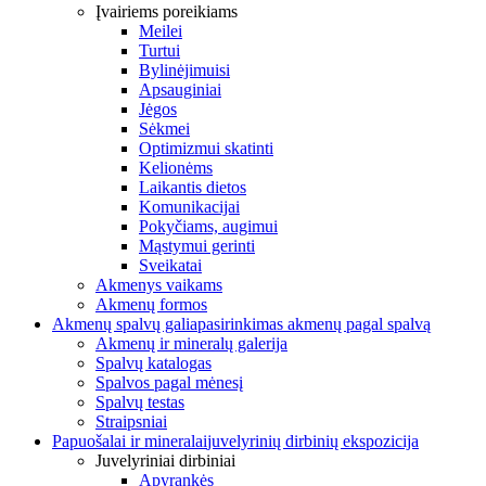
Įvairiems poreikiams
Meilei
Turtui
Bylinėjimuisi
Apsauginiai
Jėgos
Sėkmei
Optimizmui skatinti
Kelionėms
Laikantis dietos
Komunikacijai
Pokyčiams, augimui
Mąstymui gerinti
Sveikatai
Akmenys vaikams
Akmenų formos
Akmenų spalvų galia
pasirinkimas akmenų pagal spalvą
Akmenų ir mineralų galerija
Spalvų katalogas
Spalvos pagal mėnesį
Spalvų testas
Straipsniai
Papuošalai ir mineralai
juvelyrinių dirbinių ekspozicija
Juvelyriniai dirbiniai
Apyrankės