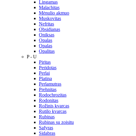
Lingamas
Malachitas
Mėnulio akmuo
Muskovitas
Nefritas
Obsidianas
Oniksas
Opalas
Opalas
Opalitas
P - U
Piritas
Peridotas
Perlai
Platina
Perlamutras
Prehnitas
Rodochrozitas
Rodonitas
Rožinis kvarcas
Rutilo kvarcas
Rubinas
Rubinas su zoisitu
Safyras
Sidabras