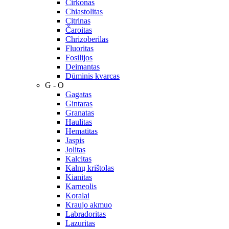
Cirkonas
Chiastolitas
Citrinas
Čaroitas
Chrizoberilas
Fluoritas
Fosilijos
Deimantas
Dūminis kvarcas
G - O
Gagatas
Gintaras
Granatas
Haulitas
Hematitas
Jaspis
Jolitas
Kalcitas
Kalnų krištolas
Kianitas
Karneolis
Koralai
Kraujo akmuo
Labradoritas
Lazuritas