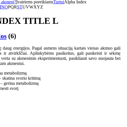
i akmenį?
Įvairiems poreikiams
Turtui
Alpha Index
M
N
O
P
Q
R
S
T
U
V
W
X
Y
Z
DEX TITLE L
tos
(6)
daug energijos. Pagal asmens situaciją kartais vienas akmuo gali
as ir atvirkščiai. Aplinkybėms pasikeitus, gali pasikeisti ir sėkmę
 verta su akmenimis eksperimentuoti, pasikliauti savo nuojauta bei
itam akmeniui.
ina metabolizmą
 skatina svorio kritimą
– gerina metabolizmą
mesti svorį