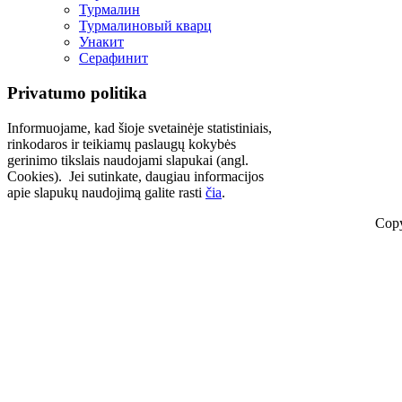
Турмалин
Турмалиновый кварц
Унакит
Серафинит
Privatumo politika
Informuojame, kad šioje svetainėje statistiniais,
rinkodaros ir teikiamų paslaugų kokybės
gerinimo tikslais naudojami slapukai (angl.
Cookies). Jei sutinkate, daugiau informacijos
apie slapukų naudojimą galite rasti
čia
.
Copy