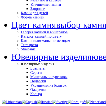
Развитие и карьера
Улучшение памяти
Здоровье
Камни для детей
Форма камней
Цвет камня
выбор камня
Галерея камней и минералов
Каталог камней по цвету
Камни-талисманы по месяцам
Тест цвета
Straipsniai
Ювелирные изделия
юве
Ювелирные изделия
Браслеты
Серьги
Минералы и сувениры
Подвески
Украшения из булавок
Ожерелья
Кольца