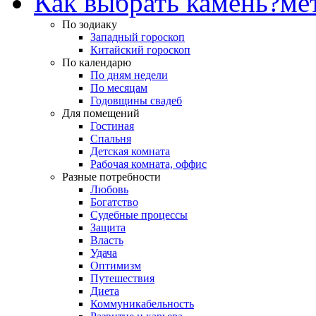
Как выбрать камень?
ме
По зодиаку
Западный гороскоп
Китайский гороскоп
По календарю
По дням недели
По месяцам
Годовщины свадеб
Для помещений
Гостиная
Спальня
Детская комната
Рабочая комната, оффис
Разные потребности
Любовь
Богатство
Судебные процессы
Защита
Власть
Удача
Оптимизм
Путешествия
Диета
Коммуникабельность