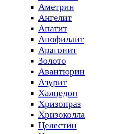
Аметрин
Ангелит
Апатит
Апофиллит
Арагонит
Золото
Авантюрин
Азурит
Халцедон
Хризопраз
Хризоколла
Целестин