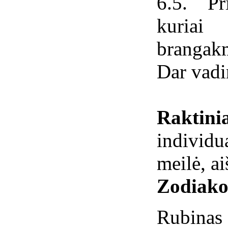
6.5. Pr
kuriai
brangakm
Dar vadi
Raktin
individ
meilė, a
Zodiako
Rubinas s