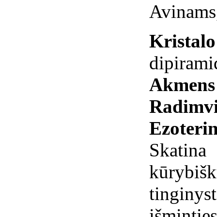
Avinams,
Kristal
dipirami
Akmens 
Radimvi
Ezoterin
Skati
kūrybiš
tingin
išminties