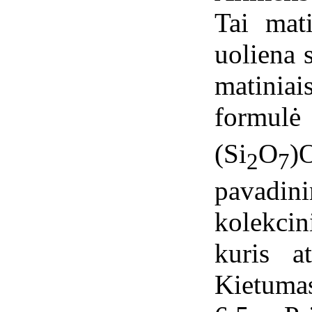
Tai mati
uoliena 
matini
form
(Si
O
)
2
7
pavadi
kolekci
kuris a
Kietuma