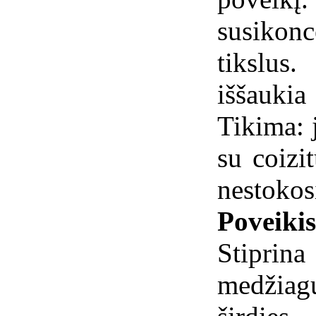
susikon
tikslus
iššauk
Tikima: j
su coizi
nestokos
Poveiki
Stiprin
medžiag