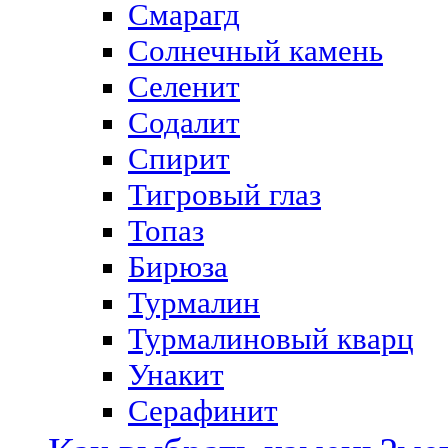
Смарагд
Солнечный камень
Селенит
Содалит
Спирит
Тигровый глаз
Топаз
Бирюза
Турмалин
Турмалиновый кварц
Унакит
Серафинит