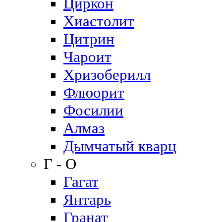
Циркон
Хиастолит
Цитрин
Чароит
Хризоберилл
Флюорит
Фосилии
Алмаз
Дымчатый кварц
Г - О
Гагат
Янтарь
Гранат