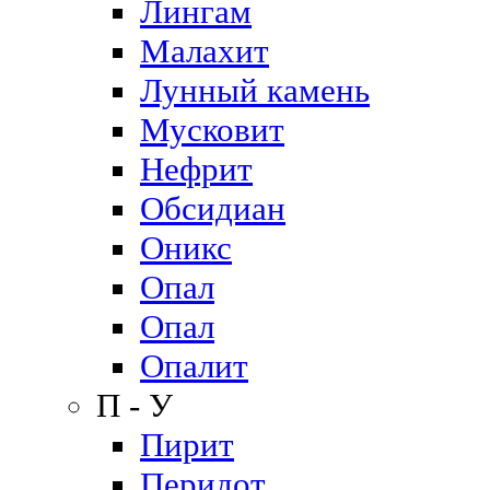
Лингам
Малахит
Лунный камень
Мусковит
Нефрит
Обсидиан
Оникс
Опал
Опал
Опалит
П - У
Пирит
Перидот