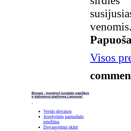
širdies
susijus
venomis
Papuoša
Visos pr
commen
Bnsave - inovatyvi nuolaidų paieškos
ir dalinimosi platforma Lietuvoje!
Verslo dovanos
Juvelyrinių papuošalų
priežiūra
Dovanojimui skirti