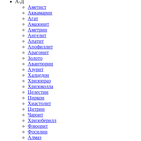
А-Д
Аметист
Аквамарин
Агат
Амазонит
Аметрин
Ангелит
Апатит
Апофиллит
Арагонит
Золото
Авантюрин
Азурит
Халцедон
Хризопраз
Хризоколла
Целестин
Циркон
Хиастолит
Цитрин
Чароит
Хризоберилл
Флюорит
Фосилии
Алмаз