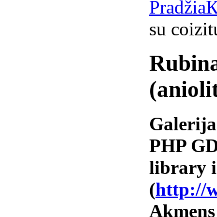
Pradžia
К
su coizit
Rubina
(anioli
Galerija
PHP GD 
library i
(
http://
Akmens