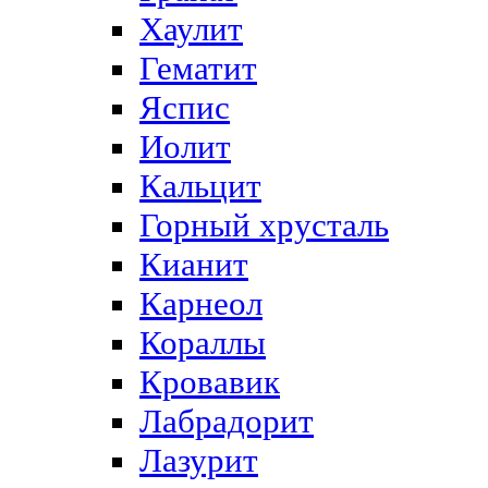
Хаулит
Гематит
Яспис
Иолит
Кальцит
Горный хрусталь
Кианит
Карнеол
Кораллы
Кровавик
Лабрадорит
Лазурит