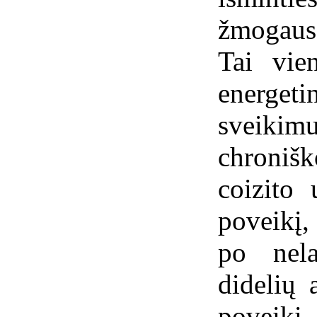
žmogaus
Tai vie
energeti
sveiki
chroni
coizito 
poveikį,
po nel
didelių 
poveikį.