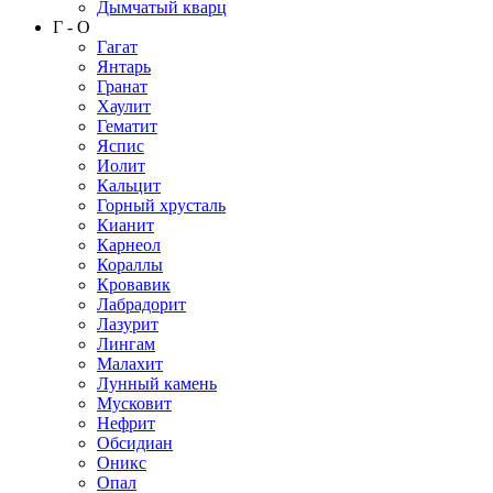
Дымчатый кварц
Г - О
Гагат
Янтарь
Гранат
Хаулит
Гематит
Яспис
Иолит
Кальцит
Горный хрусталь
Кианит
Карнеол
Кораллы
Кровавик
Лабрадорит
Лазурит
Лингам
Малахит
Лунный камень
Мусковит
Нефрит
Обсидиан
Оникс
Опал