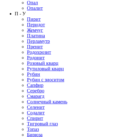
Опал
Опалит
П - У
Пирит
Перидот
Жемчуг
Платина
Перламутр
Пренит
Родохрозит
Родонит
Розовый кварц
Рутиловый кварц
Рубин
Рубин с зиоситом
Сапфир
Серебро
Смарагд
Солнечный камень
Селенит
Содалит
Спирит
Тигровый глаз
Топаз
Бирюза