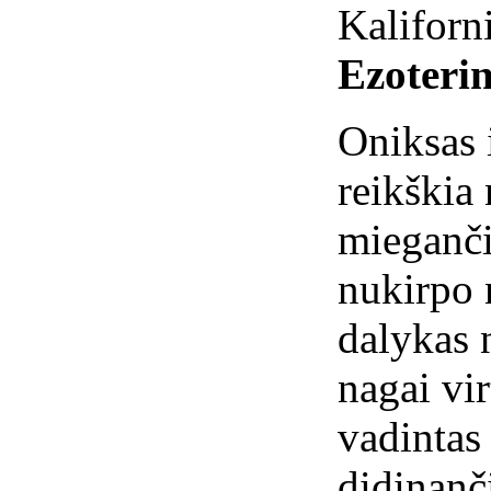
Kaliforn
Ezoterin
Oniksas 
reikškia
mieganči
nukirpo 
dalykas n
nagai vi
vadintas
didinanč