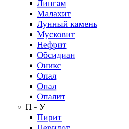
Лингам
Малахит
Лунный камень
Мусковит
Нефрит
Обсидиан
Оникс
Опал
Опал
Опалит
П - У
Пирит
Перидот