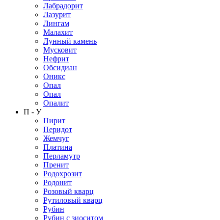
Лабрадорит
Лазурит
Лингам
Малахит
Лунный камень
Мусковит
Нефрит
Обсидиан
Оникс
Опал
Опал
Опалит
П - У
Пирит
Перидот
Жемчуг
Платина
Перламутр
Пренит
Родохрозит
Родонит
Розовый кварц
Рутиловый кварц
Рубин
Рубин с зиоситом