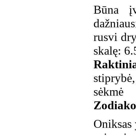
Būna įv
dažniaus
rusvi dr
skalę: 6.
Raktini
stiprybė
sėkmė
Zodiako
Oniksas 