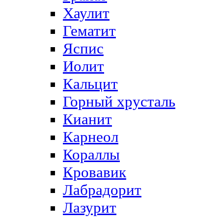
Хаулит
Гематит
Яспис
Иолит
Кальцит
Горный хрусталь
Кианит
Карнеол
Кораллы
Кровавик
Лабрадорит
Лазурит