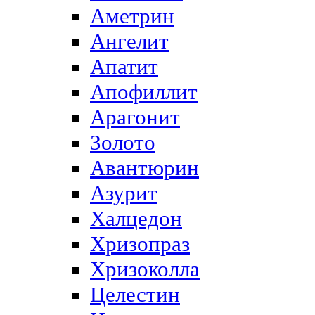
Аметрин
Ангелит
Апатит
Апофиллит
Арагонит
Золото
Авантюрин
Азурит
Халцедон
Хризопраз
Хризоколла
Целестин