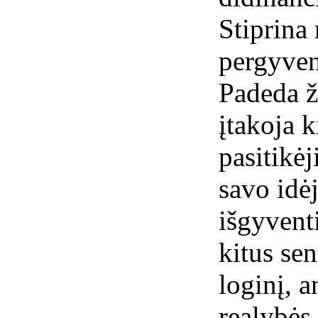
Stiprina
pergyven
Padeda ž
įtakoja k
pasitikė
savo idėj
išgyventi
kitus sen
loginį, a
realybės 