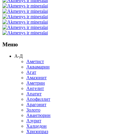
Меню
А-Д
Аметист
Аквамарин
Агат
Амазонит
Аметрин
Ангелит
Апатит
Апофиллит
Арагонит
Золото
Авантюрин
Азурит
Халцедон
Хризопраз