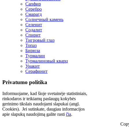
Сапфир
Серебро
Смарагд
Солнечный камень
Селенит
Содалит
Спирит
Тигровый глаз
Топаз
Бирюза
Турмалин
Турмалиновый кварц
Унакит
Серафинит
Privatumo politika
Informuojame, kad šioje svetainėje statistiniais,
rinkodaros ir teikiamų paslaugų kokybės
gerinimo tikslais naudojami slapukai (angl.
Cookies). Jei sutinkate, daugiau informacijos
apie slapukų naudojimą galite rasti
čia
.
Copy