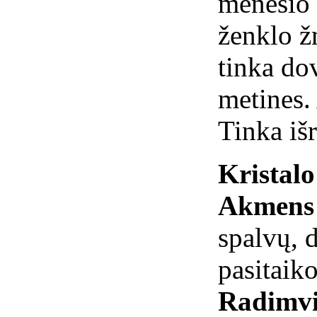
mėnesio 
ženklo 
tinka do
metines.
Tinka iš
Kristal
Akmens 
spalvų, 
pasitaiko
Radimvi