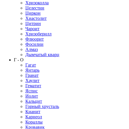
Хризоколла
Целестин
Циркон
Хиастолит
Цитрин
Чароит
Хризоберилл
Флюорит
Фосилии
Алмаз
Дымчатый кварц
Г - О
Гагат
Янтарь
Гранат
Хаулит
Гематит
Яспис
Иолит
Кальцит
Горный хрусталь
Кианит
Карнеол
Кораллы
Кровавик