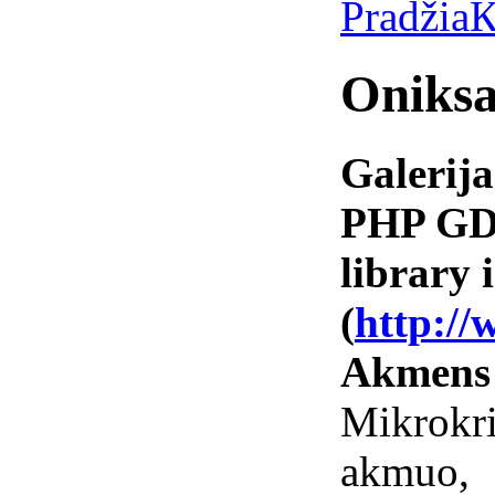
Pradžia
К
Oniksa
Galerija
PHP GD 
library i
(
http://
Akmens
Mikrokr
akmuo,