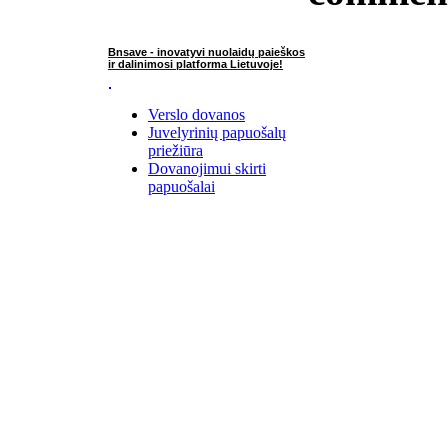
Bnsave - inovatyvi nuolaidų paieškos
ir dalinimosi platforma Lietuvoje!
Verslo dovanos
Juvelyrinių papuošalų
priežiūra
Dovanojimui skirti
papuošalai