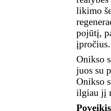
likimo š
regenerac
pojūtį, 
įpročius.
Onikso s
juos su p
Onikso s
ilgiau jį
Poveiki