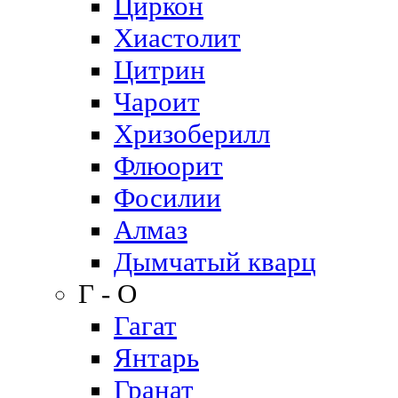
Циркон
Хиастолит
Цитрин
Чароит
Хризоберилл
Флюорит
Фосилии
Алмаз
Дымчатый кварц
Г - О
Гагат
Янтарь
Гранат