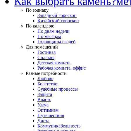
Как выбрать камень?
ме
По зодиаку
Западный гороскоп
Китайский гороскоп
По календарю
По дням недели
По месяцам
Годовщины свадеб
Для помещений
Гостиная
Спальня
Детская комната
Рабочая комната, оффис
Разные потребности
Любовь
Богатство
Судебные процессы
Защита
Власть
Удача
Оптимизм
Путешествия
Диета
Коммуникабельность