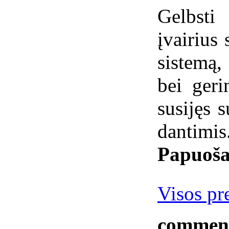
Gelbst
įvairius
sistemą
bei geri
susijęs s
dantimis
Papuoša
Visos pr
commen