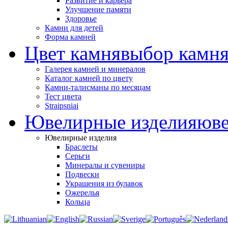
Развитие и карьера
Улучшение памяти
Здоровье
Камни для детей
Форма камней
Цвет камня
выбор камня
Галерея камней и минералов
Каталог камней по цвету
Камни-талисманы по месяцам
Тест цвета
Straipsniai
Ювелирные изделия
юве
Ювелирные изделия
Браслеты
Серьги
Минералы и сувениры
Подвески
Украшения из булавок
Ожерелья
Кольца