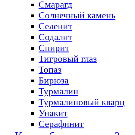
Смарагд
Солнечный камень
Селенит
Содалит
Спирит
Тигровый глаз
Топаз
Бирюза
Турмалин
Турмалиновый кварц
Унакит
Серафинит