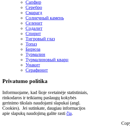
Сапфир
Серебро
Смарагд
Солнечный камень
Селенит
Содалит
Спирит
Тигровый глаз
Топаз
Бирюза
Турмалин
Турмалиновый кварц
Унакит
Серафинит
Privatumo politika
Informuojame, kad šioje svetainėje statistiniais,
rinkodaros ir teikiamų paslaugų kokybės
gerinimo tikslais naudojami slapukai (angl.
Cookies). Jei sutinkate, daugiau informacijos
apie slapukų naudojimą galite rasti
čia
.
Copy