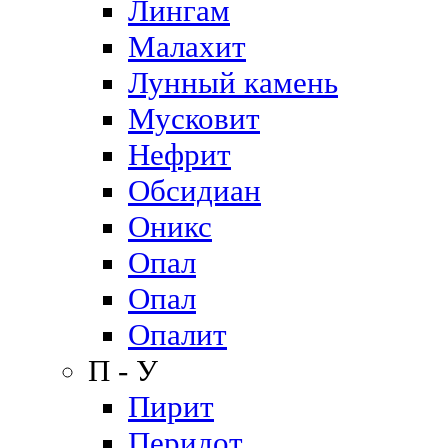
Лингам
Малахит
Лунный камень
Мусковит
Нефрит
Обсидиан
Оникс
Опал
Опал
Опалит
П - У
Пирит
Перидот