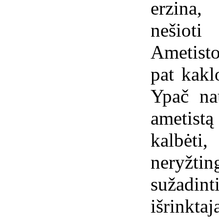
erzina,
nešioti
Ametist
pat kaklo
Ypač na
ametistą 
kalbėti
neryžt
sužad
išrinkta