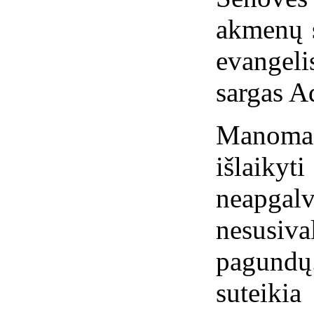
akmenų s
evangel
sargas A
Manoma
išlaikyt
neapg
nesusiv
pagundų.
suteiki