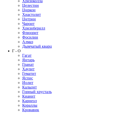
Хризоколла
Целестин
Циркон
Хиастолит
Цитрин
Чароит
Хризоберилл
Флюорит
Фосилии
Алмаз
Дымчатый кварц
Г - О
Гагат
Янтарь
Гранат
Хаулит
Гематит
Яспис
Иолит
Кальцит
Горный хрусталь
Кианит
Карнеол
Кораллы
Кровавик