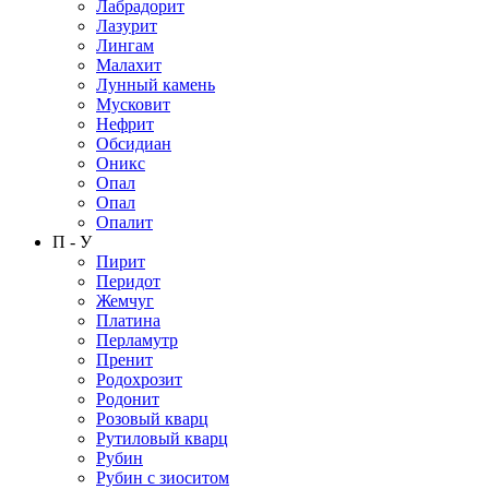
Лабрадорит
Лазурит
Лингам
Малахит
Лунный камень
Мусковит
Нефрит
Обсидиан
Оникс
Опал
Опал
Опалит
П - У
Пирит
Перидот
Жемчуг
Платина
Перламутр
Пренит
Родохрозит
Родонит
Розовый кварц
Рутиловый кварц
Рубин
Рубин с зиоситом