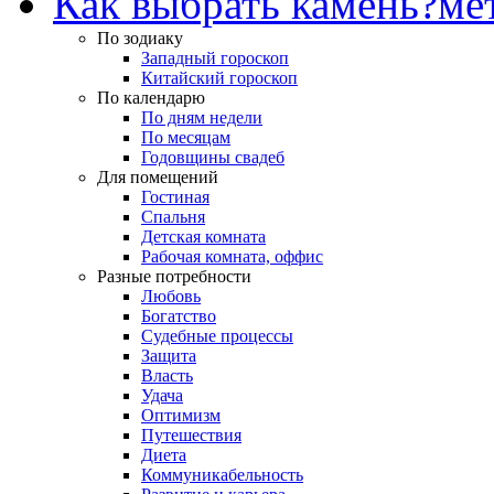
Как выбрать камень?
ме
По зодиаку
Западный гороскоп
Китайский гороскоп
По календарю
По дням недели
По месяцам
Годовщины свадеб
Для помещений
Гостиная
Спальня
Детская комната
Рабочая комната, оффис
Разные потребности
Любовь
Богатство
Судебные процессы
Защита
Власть
Удача
Оптимизм
Путешествия
Диета
Коммуникабельность