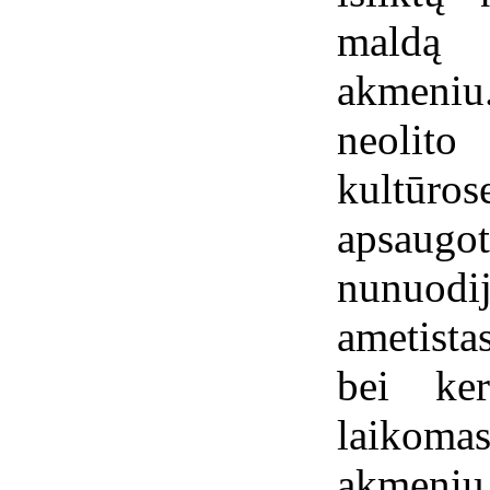
maldą 
akmeniu
neolit
kultūro
apsaugo
nunuod
ametista
bei ker
laiko
akmeni