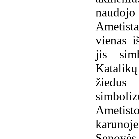
naudojo
Ametista
vienas 
jis sim
Katali
žiedus 
simboli
Ametist
karūnoje
Senovės