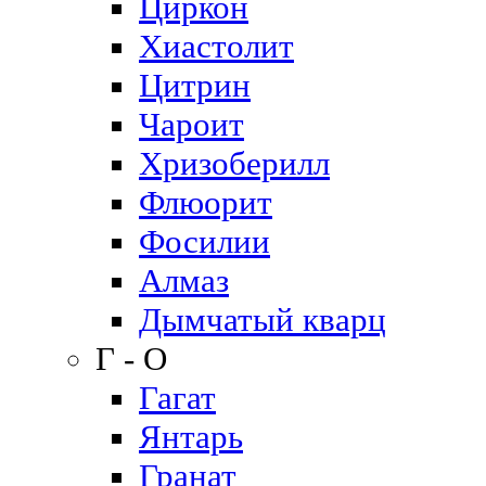
Циркон
Хиастолит
Цитрин
Чароит
Хризоберилл
Флюорит
Фосилии
Алмаз
Дымчатый кварц
Г - О
Гагат
Янтарь
Гранат