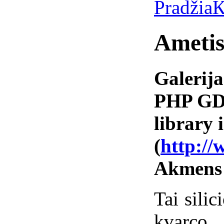
Pradžia
К
Ametis
Galerija
PHP GD 
library i
(
http://
Akmens
Tai silic
kvarco 