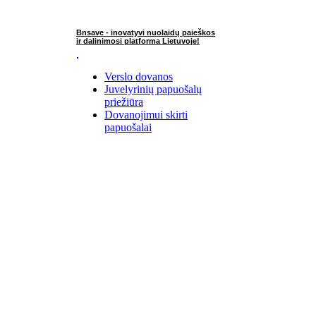
Bnsave - inovatyvi nuolaidų paieškos
ir dalinimosi platforma Lietuvoje!
Verslo dovanos
Juvelyrinių papuošalų
priežiūra
Dovanojimui skirti
papuošalai