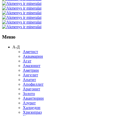
Меню
А-Д
Аметист
Аквамарин
Агат
Амазонит
Аметрин
Ангелит
Апатит
Апофиллит
Арагонит
Золото
Авантюрин
Азурит
Халцедон
Хризопраз