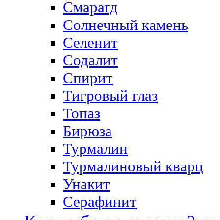
Смарагд
Солнечный камень
Селенит
Содалит
Спирит
Тигровый глаз
Топаз
Бирюза
Турмалин
Турмалиновый кварц
Унакит
Серафинит