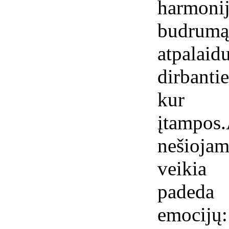
harmonij
budrum
atpal
dirbanti
kur 
įtamp
nešiojam
veikia 
padeda
emocijų: