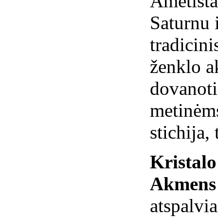
Ametistas
Saturnu 
tradicin
ženklo a
dovanoti
metinėms
stichija,
Kristal
Akmens 
atspalvia