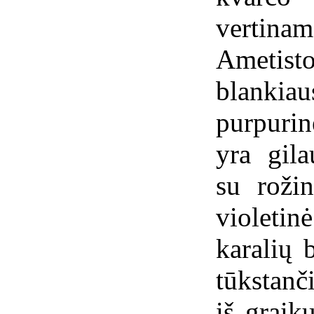
vertina
Ametist
blankia
purpurin
yra gila
su rožin
violetin
karalių 
tūkstanč
iš graik