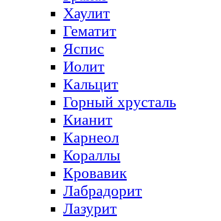
Хаулит
Гематит
Яспис
Иолит
Кальцит
Горный хрусталь
Кианит
Карнеол
Кораллы
Кровавик
Лабрадорит
Лазурит