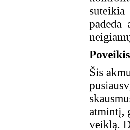
suteiki
padeda 
neigiamų
Poveiki
Šis akmu
pusiausv
skausmus
atmintį, 
veiklą. D