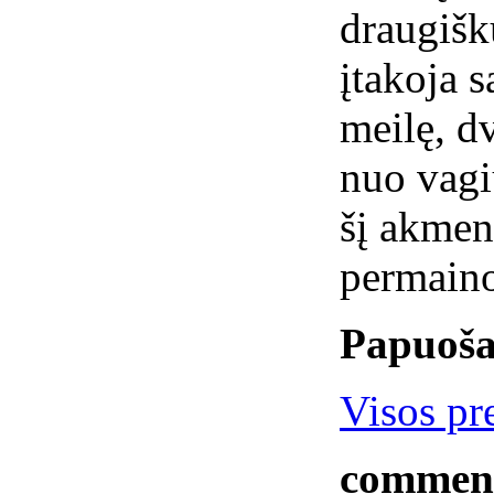
draugišk
įtakoja 
meilę, d
nuo vagi
šį akmenį
permain
Papuoša
Visos pr
commen