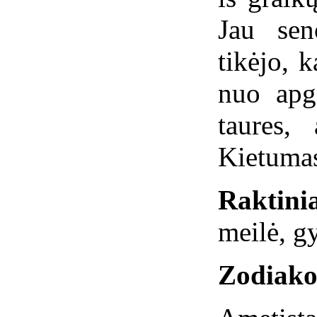
Jau sen
tikėjo, 
nuo apg
taures,
Kietumas
Raktinia
meilė, g
Zodiako