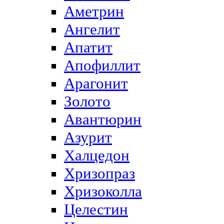
Аметрин
Ангелит
Апатит
Апофиллит
Арагонит
Золото
Авантюрин
Азурит
Халцедон
Хризопраз
Хризоколла
Целестин