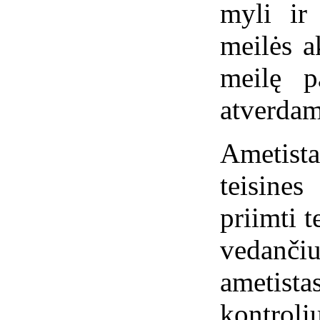
myli ir
meilės a
meilę p
atverdam
Ametista
teisines
priimti 
vedanč
ameti
kontrol