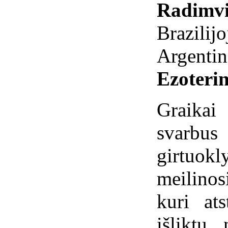
Radimvi
Brazilijo
Argentin
Ezoterin
Graikai
svarbu
girtuok
meilinos
kuri at
išliktų