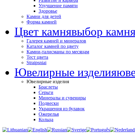
Развитие и карьера
Улучшение памяти
Здоровье
Камни для детей
Форма камней
Цвет камня
выбор камня
Галерея камней и минералов
Каталог камней по цвету
Камни-талисманы по месяцам
Тест цвета
Straipsniai
Ювелирные изделия
юве
Ювелирные изделия
Браслеты
Серьги
Минералы и сувениры
Подвески
Украшения из булавок
Ожерелья
Кольца