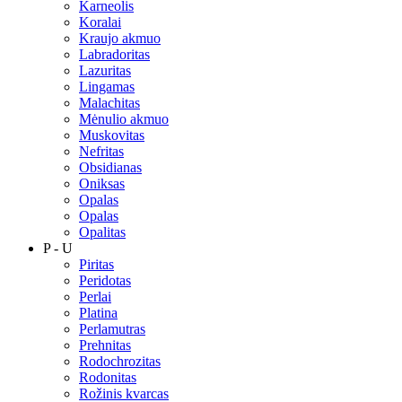
Karneolis
Koralai
Kraujo akmuo
Labradoritas
Lazuritas
Lingamas
Malachitas
Mėnulio akmuo
Muskovitas
Nefritas
Obsidianas
Oniksas
Opalas
Opalas
Opalitas
P - U
Piritas
Peridotas
Perlai
Platina
Perlamutras
Prehnitas
Rodochrozitas
Rodonitas
Rožinis kvarcas