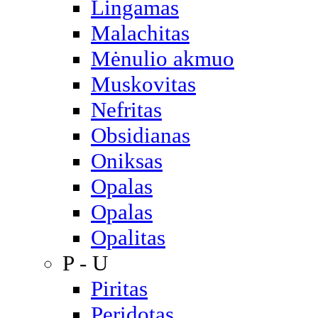
Lingamas
Malachitas
Mėnulio akmuo
Muskovitas
Nefritas
Obsidianas
Oniksas
Opalas
Opalas
Opalitas
P - U
Piritas
Peridotas