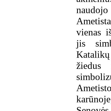
naudojo
Ametista
vienas 
jis sim
Katali
žiedus 
simboli
Ametist
karūnoje
Senovės