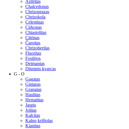
Azūritas
Chalcedonas
Chrizoprazas
Chrizokola
Celestinas
Cirkonas
Chiastolitas
Citrinas
Čaroitas
Chrizoberilas
Fluoritas
Fosilijos
Deimantas
Dūminis kvarcas
G - O
Gagatas
Gintaras
Granatas
Haulitas
Hematitas
Jaspis
Jolitas
Kalcitas
Kalnų krištolas
Kianitas