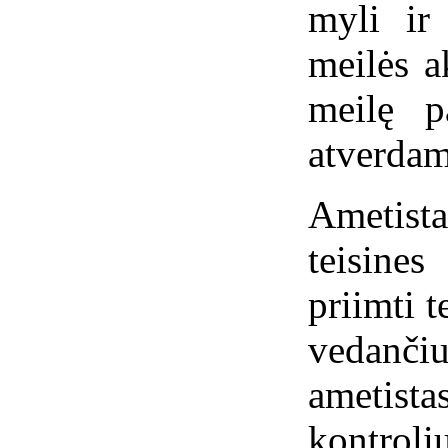
myli ir
meilės a
meilę p
atverdam
Ametista
teisines
priimti 
vedanč
ameti
kontrol