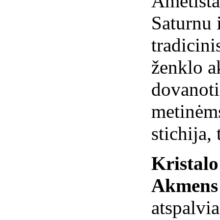
Ametistas
Saturnu 
tradicin
ženklo a
dovanoti
metinėms
stichija,
Kristal
Akmens 
atspalvia