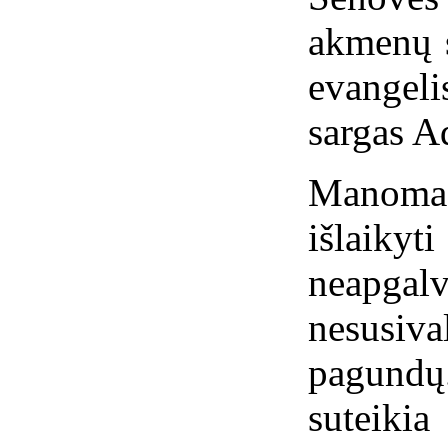
akmenų s
evangel
sargas A
Manoma
išlaikyt
neapg
nesusiv
pagundų.
suteiki