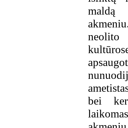
maldą 
akmeniu
neolit
kultūro
apsaugo
nunuod
ametista
bei ker
laiko
akmeni