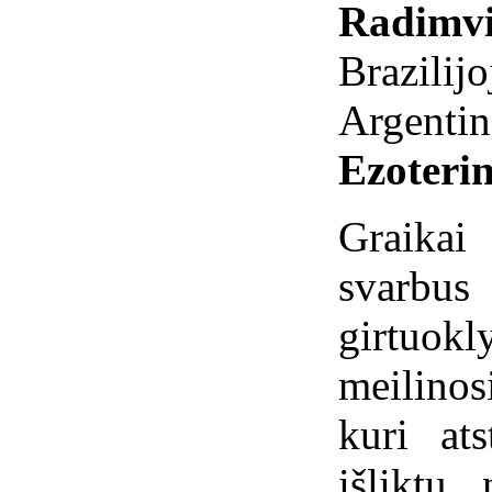
Radimvi
Brazilijo
Argentin
Ezoterin
Graikai
svarbu
girtuok
meilinos
kuri at
išliktų