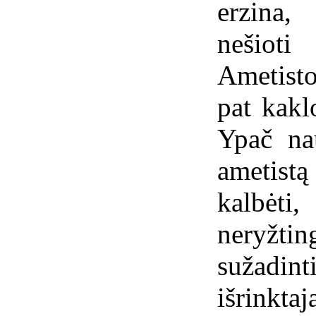
erzina,
nešioti
Ametist
pat kaklo
Ypač na
ametistą 
kalbėti
neryžt
sužad
išrinkta