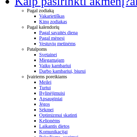
Kaip pasirinkti akmenį?
a
Pagal zodiaką
Vakarietiškas
Kinų zodiakas
Pagal kalendorių
Pagal savaitės dieną
Pagal mėnesį
Vestuvių metinėms
Patalpoms
Svetainei
Miegamajam
Vaikų kambariui
Darbo kambariui, biurui
Įvairiems poreikiams
Meilei
Turtui
Bylinėjimuisi
Apsauginiai
Jėgos
Sėkmei
Optimizmui skatinti
Kelionėms
Laikantis dietos
Komunikacijai