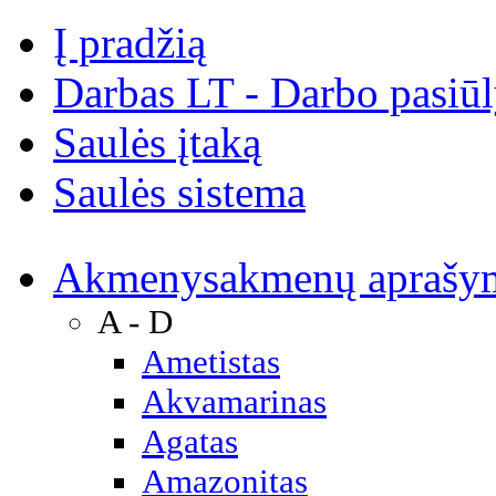
Į pradžią
Darbas LT - Darbo pasiū
Saulės įtaką
Saulės sistema
Akmenys
akmenų aprašy
A - D
Ametistas
Akvamarinas
Agatas
Amazonitas