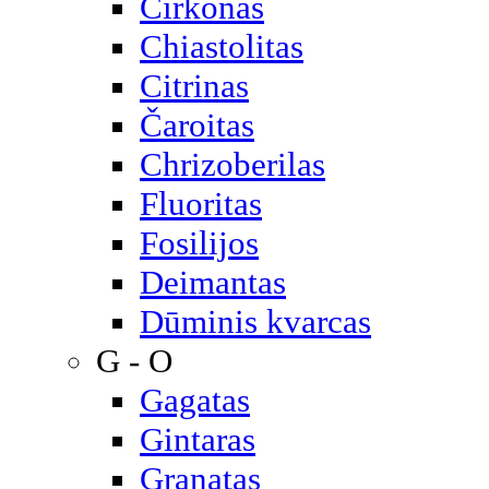
Cirkonas
Chiastolitas
Citrinas
Čaroitas
Chrizoberilas
Fluoritas
Fosilijos
Deimantas
Dūminis kvarcas
G - O
Gagatas
Gintaras
Granatas