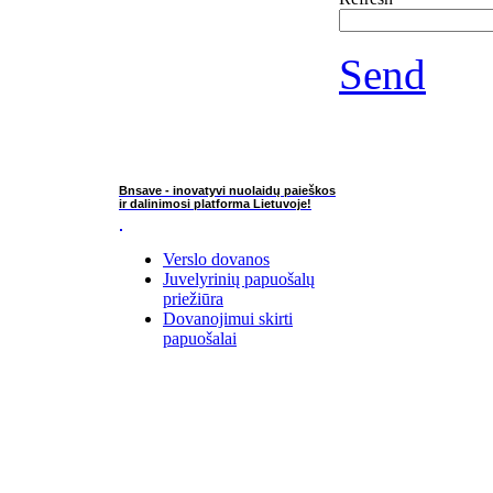
Send
Bnsave - inovatyvi nuolaidų paieškos
ir dalinimosi platforma Lietuvoje!
Verslo dovanos
Juvelyrinių papuošalų
priežiūra
Dovanojimui skirti
papuošalai