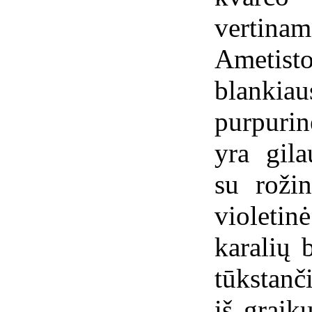
vertina
Ametist
blankia
purpurin
yra gila
su rožin
violetin
karalių 
tūkstanč
iš graik