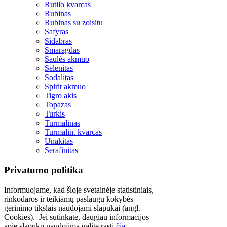
Rutilo kvarcas
Rubinas
Rubinas su zoisitu
Safyras
Sidabras
Smaragdas
Saulės akmuo
Selenitas
Sodalitas
Spirit akmuo
Tigro akis
Topazas
Turkis
Turmalinas
Turmalin. kvarcas
Unakitas
Serafinitas
Privatumo politika
Informuojame, kad šioje svetainėje statistiniais,
rinkodaros ir teikiamų paslaugų kokybės
gerinimo tikslais naudojami slapukai (angl.
Cookies). Jei sutinkate, daugiau informacijos
apie slapukų naudojimą galite rasti
čia
.