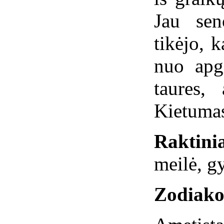
Jau sen
tikėjo, 
nuo apg
taures,
Kietumas
Raktinia
meilė, g
Zodiako