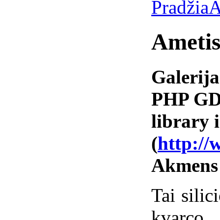
Pradžia
A
Ametis
Galerija
PHP GD 
library i
(
http://
Akmens
Tai silic
kvarco 