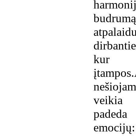
harmonij
budrum
atpal
dirbanti
kur 
įtamp
nešiojam
veikia 
padeda
emocijų: