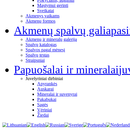
Pokyčiams, augimui
Mąstymui gerinti
Sveikatai
Akmenys vaikams
Akmenų formos
Akmenų spalvų galia
pas
Akmenų ir mineralų galerija
Spalvų katalogas
Spalvos pagal mėnesį
Spalvų testas
Straipsniai
Papuošalai ir mineralai
ju
Juvelyriniai dirbiniai
Apyrankės
Auskarai
Mineralai ir suvenyrai
Pakabukai
Sagės
Vėriniai
Žiedai