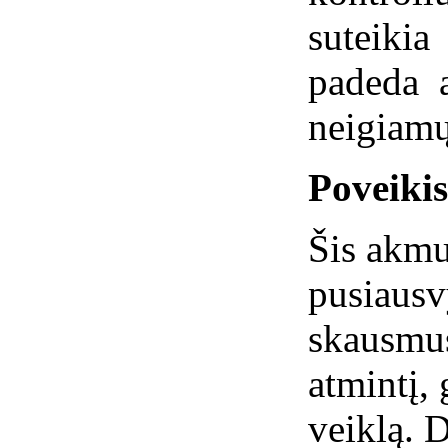
suteiki
padeda 
neigiamų
Poveiki
Šis akmu
pusiausv
skausmus
atmintį, 
veiklą. D