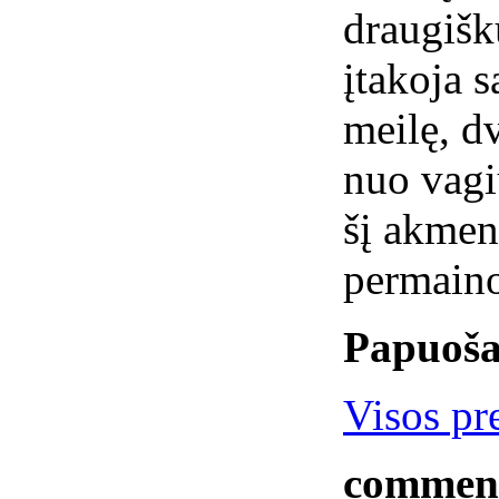
draugišk
įtakoja 
meilę, d
nuo vagi
šį akmenį
permain
Papuoša
Visos pr
commen