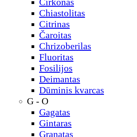
Cirkonas
Chiastolitas
Citrinas
Čaroitas
Chrizoberilas
Fluoritas
Fosilijos
Deimantas
Dūminis kvarcas
G - O
Gagatas
Gintaras
Granatas