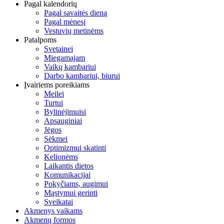
Pagal kalendorių
Pagal savaitės dieną
Pagal mėnesį
Vestuvių metinėms
Patalpoms
Svetainei
Miegamajam
Vaikų kambariui
Darbo kambariui, biurui
Įvairiems poreikiams
Meilei
Turtui
Bylinėjimuisi
Apsauginiai
Jėgos
Sėkmei
Optimizmui skatinti
Kelionėms
Laikantis dietos
Komunikacijai
Pokyčiams, augimui
Mąstymui gerinti
Sveikatai
Akmenys vaikams
Akmenų formos