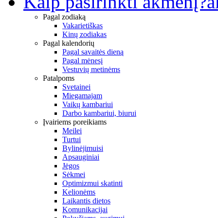
Kaip pasirinkti akmenį?
a
Pagal zodiaką
Vakarietiškas
Kinų zodiakas
Pagal kalendorių
Pagal savaitės dieną
Pagal mėnesį
Vestuvių metinėms
Patalpoms
Svetainei
Miegamajam
Vaikų kambariui
Darbo kambariui, biurui
Įvairiems poreikiams
Meilei
Turtui
Bylinėjimuisi
Apsauginiai
Jėgos
Sėkmei
Optimizmui skatinti
Kelionėms
Laikantis dietos
Komunikacijai