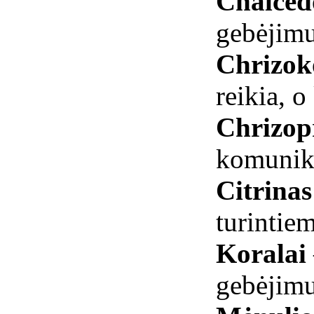
Chalce
gebėjim
Chrizok
reikia, o
Chrizop
komunik
Citrina
turintie
Koralai
gebėjim