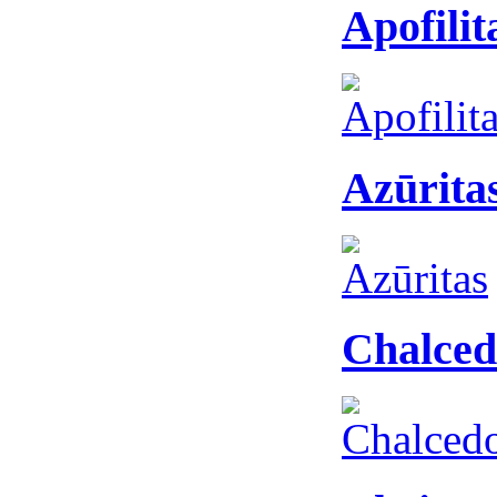
Apofilit
Azūrita
Chalced