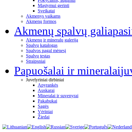
Pokyčiams, augimui
Mąstymui gerinti
Sveikatai
Akmenys vaikams
Akmenų formos
Akmenų spalvų galia
pas
Akmenų ir mineralų galerija
Spalvų katalogas
Spalvos pagal mėnesį
Spalvų testas
Straipsniai
Papuošalai ir mineralai
ju
Juvelyriniai dirbiniai
Apyrankės
Auskarai
Mineralai ir suvenyrai
Pakabukai
Sagės
Vėriniai
Žiedai