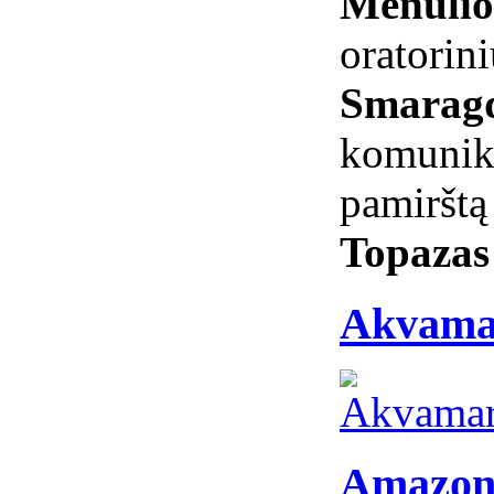
Mėnuli
oratorin
Smarag
komunikac
pamirštą
Topaza
Akvama
Amazon