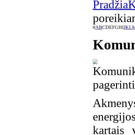
Pradžia
K
poreikia
#
A
B
C
D
E
F
G
H
I
J
K
L
Komuni
Akmeny
energijo
kartais