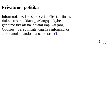
Privatumo politika
Informuojame, kad šioje svetainėje statistiniais,
rinkodaros ir teikiamų paslaugų kokybės
gerinimo tikslais naudojami slapukai (angl.
Cookies). Jei sutinkate, daugiau informacijos
apie slapukų naudojimą galite rasti
čia
.
Copy