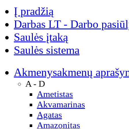
Į pradžią
Darbas LT - Darbo pasiū
Saulės įtaką
Saulės sistema
Akmenys
akmenų aprašy
A - D
Ametistas
Akvamarinas
Agatas
Amazonitas