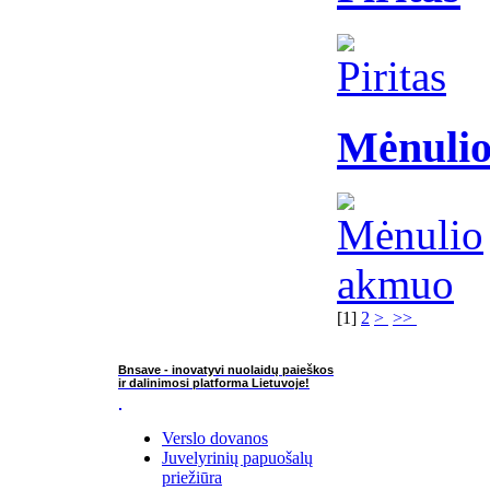
Mėnuli
[
1
]
2
>
>>
Bnsave - inovatyvi nuolaidų paieškos
ir dalinimosi platforma Lietuvoje!
Verslo dovanos
Juvelyrinių papuošalų
priežiūra