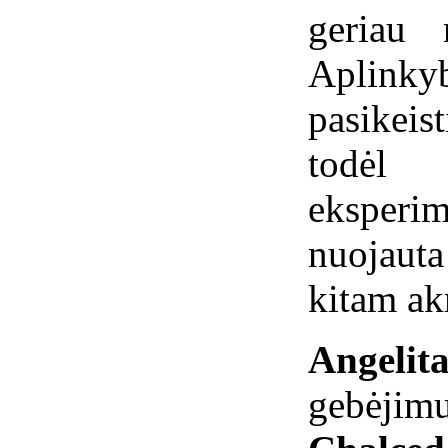
geriau 
Aplink
pasikeis
todėl
eksperim
nuojaut
kitam ak
Angelit
gebėjim