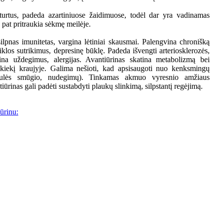
 turtus, padeda azartiniuose žaidimuose, todėl dar yra vadinamas
 pat pritraukia sėkmę meilėje.
ilpnas imunitetas, vargina lėtiniai skausmai. Palengvina chronišką
klos sutrikimus, depresinę būklę. Padeda išvengti arteriosklerozės,
žina uždegimus, alergijas. Avantiūrinas skatina metabolizmą bei
 kiekį kraujyje. Galima nešioti, kad apsisaugoti nuo kenksmingų
saulės smūgio, nudegimų). Tinkamas akmuo vyresnio amžiaus
ūrinas gali padėti sustabdyti plaukų slinkimą, silpstantį regėjimą.
ūrinu: