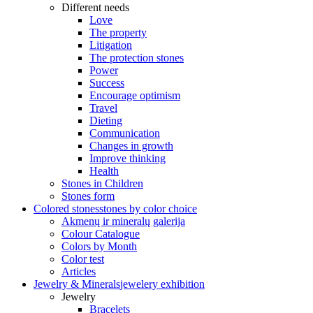
Different needs
Love
The property
Litigation
The protection stones
Power
Success
Encourage optimism
Travel
Dieting
Communication
Changes in growth
Improve thinking
Health
Stones in Children
Stones form
Colored stones
stones by color choice
Akmenų ir mineralų galerija
Colour Catalogue
Colors by Month
Color test
Articles
Jewelry & Minerals
jewelery exhibition
Jewelry
Bracelets