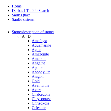
Home
Darbas LT - Job Search
Saulės įtaką
Saulės sistema
Stones
description of stones
A - D
Amethyst
Aquamarine
Agate
Amazonite
Ametrine
Angelite
Apatite
Apophyllite
Aragon
Gold
Аventurine
Azure
Chalcedony
Chrysoprase
Chrizokola
Celestine