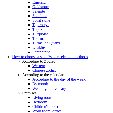
Emerald
Goldstone
Selenite
Sodalitite
Spirit stone
Tiger's eye
Topaz
Turquoise
Tourmaline
Turmalina Quartz
Unakite
Seraphinite
How to choose a stone?
stone selection methods
According to Zodiac
Western
Chinese zodiac
According to the calendar
According to the day of the week
By month
Wedding anniversary
Premises
Living room
Bedroom
Children's room
Work room, office