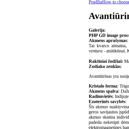
Pradžia
How to choose
Avantiūri
Galerija
:
PHP GD image process
Akmens aprašymas
:
Tai kvarco atmaina,
ventura
- atsitiktinai
Raktiniai žodžiai:
Mą
Zodiako zenklas
:
Avantiūrinas yra susij
Kristalo forma
: Trig
Akmens spalva
: Dažn
Radimvietės
: Indijoj
Ezoterinės savybės
:
Šis akmuo suaktyvina 
geros savijautos įspūd
akmuo skatina individ
padeda nekreipti dėmes
elektromagnetines bang