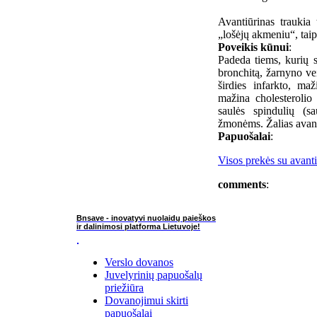
Avantiūrinas traukia
„lošėjų akmeniu“, taip
Poveikis kūnui
:
Padeda tiems, kurių s
bronchitą, žarnyno vei
širdies infarkto, ma
mažina cholesterolio
saulės spindulių (
žmonėms. Žalias avanti
Papuošalai
:
Visos prekės su avanti
comments
:
Bnsave - inovatyvi nuolaidų paieškos
ir dalinimosi platforma Lietuvoje!
Verslo dovanos
Juvelyrinių papuošalų
priežiūra
Dovanojimui skirti
papuošalai