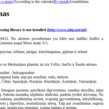
 a stone?
According to the calendar
By month
Avantiūrinas
nas
ing library is not installed (
http://www.php.net/gd
)
 SiO2. Šio akmens pavadinimas yra kilės nuo itališko žodžio
a
. Kietumas pagal Moso skalę: 6.5.
stymas, lošimai, pinigai, kūrybingumas, gijimas ir sėkmė
ęs su Merkurijaus planeta; tai yra Vėžio, Jaučio ir Šaulio akmuo.
onalinė - heksagonalinė
iausiai žalia, taip pat oranžinė, ruda, mėlyna
e, Čilėje, Ispanijoje, Rusijoje, Brazilijoje, Austrijoje, Tanzanijoje.
žmogaus jausmus, paryškina išgyvenimus, suteikia skrydžio, labai
į. Pakelia nuotaiką užplūdus liūdesiui, padeda įveikti drovumą. Šis
ualumą, pasitikėjimą savimi, svajonių įgyvendinimą, kūrybiškumą,
io į rūpesčius, neutralizuoja stresą. Taip pat avantiūrinas sugeria
as, negatyvias energijas, įvarias baimes ir nerimą.