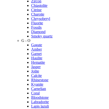
Zircon
Chiastolite
Citrine
Charoite
Chrysoberyl
Fluorite
Fossils
Diamond
Smoky quartz
G - O
Gagate
Amber
Garnet
Haulite
Hematite
Jasper
Jolite
Calcite
Rhinestone
Kyanite
Carnelian
Coral
Bloodstone
Labradorite
Lapis lazuli