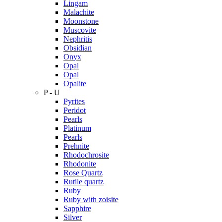
Lingam
Malachite
Moonstone
Muscovite
Nephritis
Obsidian
Onyx
Opal
Opal
Opalite
P - U
Pyrites
Peridot
Pearls
Platinum
Pearls
Prehnite
Rhodochrosite
Rhodonite
Rose Quartz
Rutile quartz
Ruby
Ruby with zoisite
Sapphire
Silver