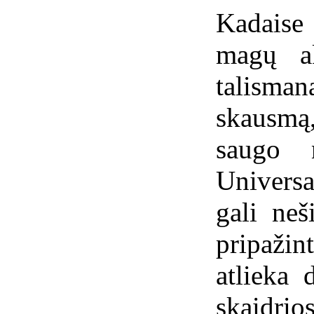
Kadaise
magų ak
talisma
skausmą
saugo n
Universal
gali neš
pripažint
atlieka 
skaidri