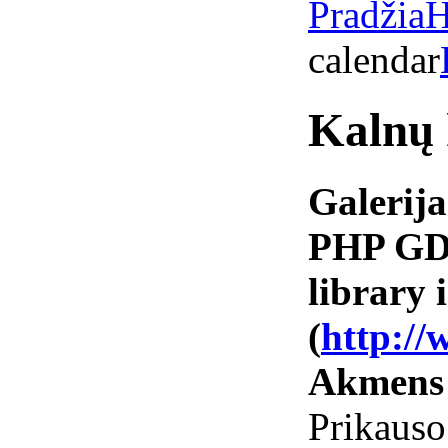
Pradžia
H
calendar
Kalnų 
Galerija
PHP GD 
library i
(
http://
Akmens
Prikaus