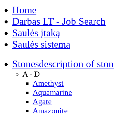
Home
Darbas LT - Job Search
Saulės įtaką
Saulės sistema
Stones
description of ston
A - D
Amethyst
Aquamarine
Agate
Amazonite