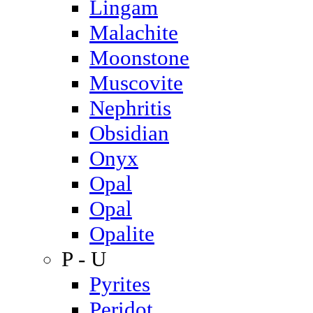
Lingam
Malachite
Moonstone
Muscovite
Nephritis
Obsidian
Onyx
Opal
Opal
Opalite
P - U
Pyrites
Peridot