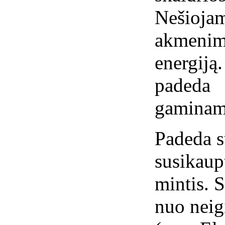
Nešioj
akmenim
energij
padeda
gaminami
Padeda s
susikaupt
mintis. 
nuo neig