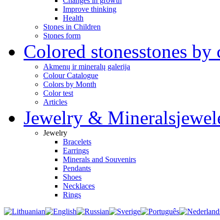
Changes in growth
Improve thinking
Health
Stones in Children
Stones form
Colored stones
stones by 
Akmenų ir mineralų galerija
Colour Catalogue
Colors by Month
Color test
Articles
Jewelry & Minerals
jewel
Jewelry
Bracelets
Earrings
Minerals and Souvenirs
Pendants
Shoes
Necklaces
Rings