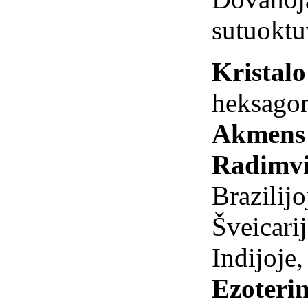
sutuoktu
Kristal
heksagon
Akmens 
Radimvi
Brazilij
Šveicarij
Indijoje
Ezoterin