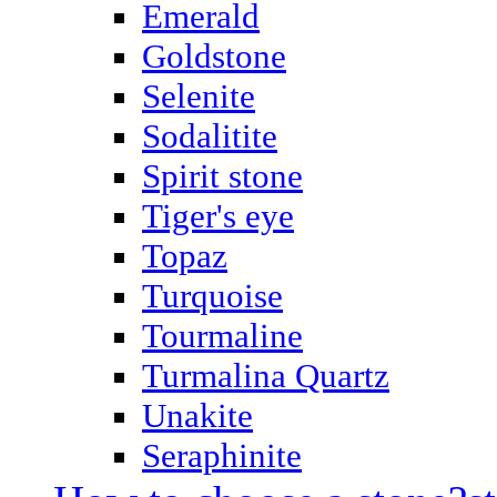
Emerald
Goldstone
Selenite
Sodalitite
Spirit stone
Tiger's eye
Topaz
Turquoise
Tourmaline
Turmalina Quartz
Unakite
Seraphinite