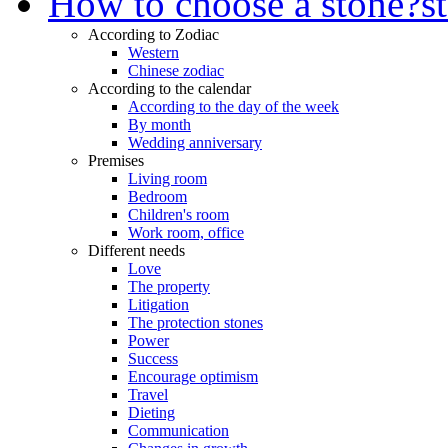
How to choose a stone?
s
According to Zodiac
Western
Chinese zodiac
According to the calendar
According to the day of the week
By month
Wedding anniversary
Premises
Living room
Bedroom
Children's room
Work room, office
Different needs
Love
The property
Litigation
The protection stones
Power
Success
Encourage optimism
Travel
Dieting
Communication