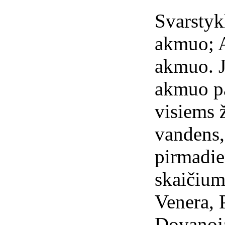
Svarsty
akmuo; A
akmuo. J
akmuo pa
visiems 
vandens, 
pirmadie
skaičium
Venera, 
Dovanoj