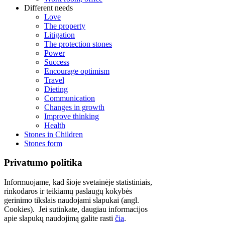
Different needs
Love
The property
Litigation
The protection stones
Power
Success
Encourage optimism
Travel
Dieting
Communication
Changes in growth
Improve thinking
Health
Stones in Children
Stones form
Privatumo politika
Informuojame, kad šioje svetainėje statistiniais,
rinkodaros ir teikiamų paslaugų kokybės
gerinimo tikslais naudojami slapukai (angl.
Cookies). Jei sutinkate, daugiau informacijos
apie slapukų naudojimą galite rasti
čia
.