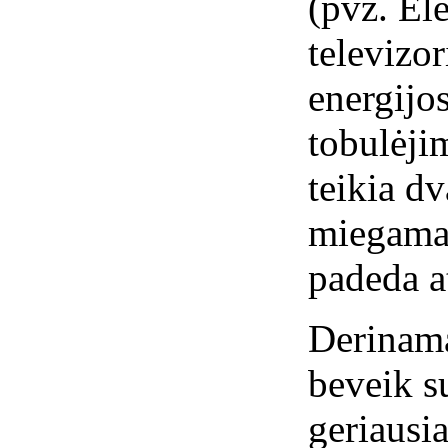
(pvz. El
televizor
energijos
tobulėji
teikia d
miegama
padeda a
Derinama
beveik s
geriausi