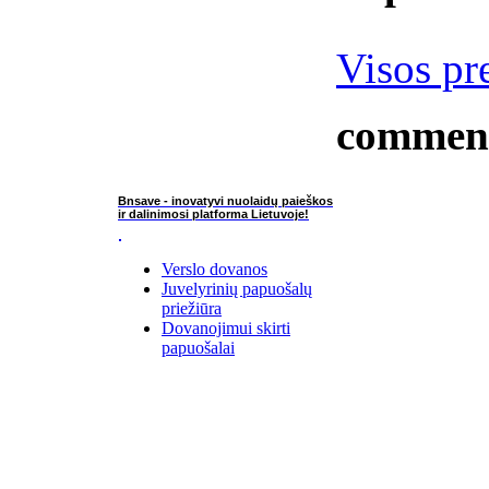
Visos pr
commen
Bnsave - inovatyvi nuolaidų paieškos
ir dalinimosi platforma Lietuvoje!
Verslo dovanos
Juvelyrinių papuošalų
priežiūra
Dovanojimui skirti
papuošalai