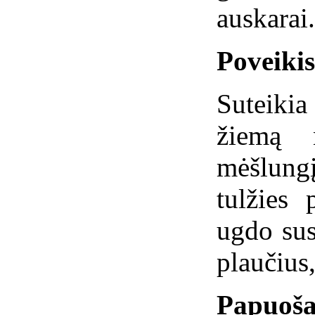
auskarai.
Poveiki
Suteikia
žiemą n
mėšlun
tulžies 
ugdo sus
plaučius,
Papuoša