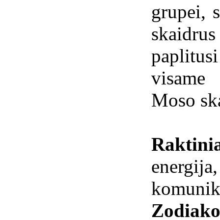
grupei, s
skaidr
paplitus
visame 
Moso ska
Raktini
energij
komunika
Zodiako