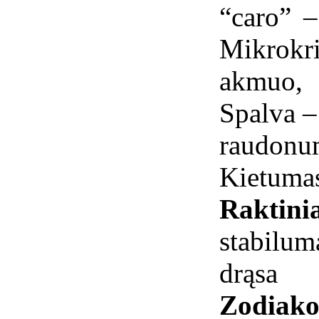
“caro” –
Mikrokr
akmuo, 
Spalva –
raudon
Kietumas
Raktini
stabilum
drąsa
Zodiako