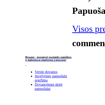
Papuoša
Visos pr
commen
Bnsave - inovatyvi nuolaidų paieškos
ir dalinimosi platforma Lietuvoje!
Verslo dovanos
Juvelyrinių papuošalų
priežiūra
Dovanojimui skirti
papuošalai