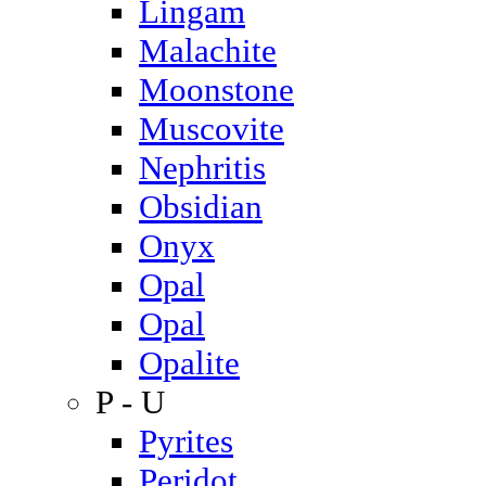
Lingam
Malachite
Moonstone
Muscovite
Nephritis
Obsidian
Onyx
Opal
Opal
Opalite
P - U
Pyrites
Peridot