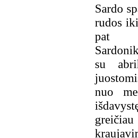
Sardo sp
rudos iki
pat c
Sardonik
su abr
juostom
nuo mei
išdavyst
greičia
kraujavi