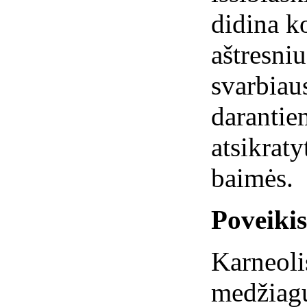
didina k
aštresniu
svarbiau
darantie
atsikraty
baimės.
Poveiki
Karneol
medžiag