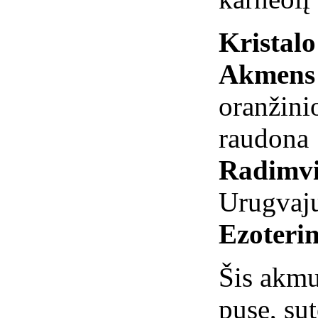
Kristal
Akmens 
oranžini
raudona
Radimvi
Urugvaju
Ezoterin
Šis akmu
pusę, su