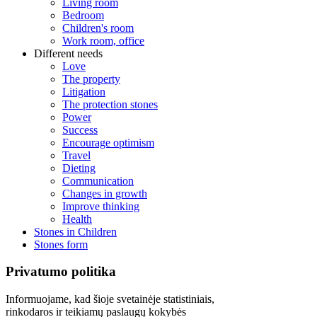
Living room
Bedroom
Children's room
Work room, office
Different needs
Love
The property
Litigation
The protection stones
Power
Success
Encourage optimism
Travel
Dieting
Communication
Changes in growth
Improve thinking
Health
Stones in Children
Stones form
Privatumo politika
Informuojame, kad šioje svetainėje statistiniais,
rinkodaros ir teikiamų paslaugų kokybės