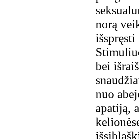
seksualu
norą veik
išspręst
Stimuliu
bei išrai
snaudžia
nuo abejo
apatiją,
kelionėse
išsiblaš