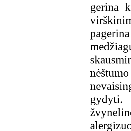
gerina k
virškin
pagerin
medžiag
skausmi
nėštumo 
nevaisi
gydyti
žvynelin
alergi