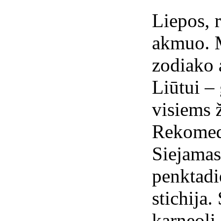
Liepos, 
akmuo. M
zodiako
Liūtui –
visiems 
Rekomed
Siejamas 
penktadi
stichija.
karneolį 