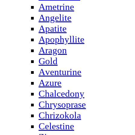
Ametrine
Angelite
Apatite
Apophyllite
Aragon
Gold
Аventurine
Azure
Chalcedony
Chrysoprase
Chrizokola
Celestine