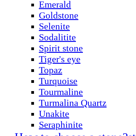
Emerald
Goldstone
Selenite
Sodalitite
Spirit stone
Tiger's eye
Topaz
Turquoise
Tourmaline
Turmalina Quartz
Unakite
Seraphinite