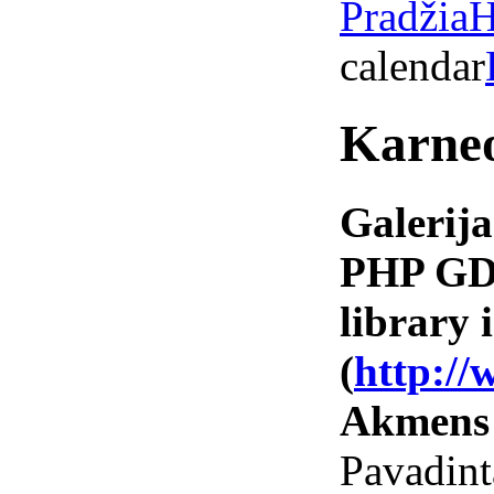
Pradžia
H
calendar
Karneo
Galerija
PHP GD 
library i
(
http://
Akmens
Pavadin