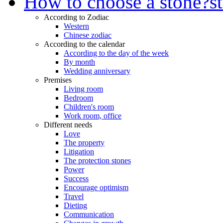
How to choose a stone?
s
According to Zodiac
Western
Chinese zodiac
According to the calendar
According to the day of the week
By month
Wedding anniversary
Premises
Living room
Bedroom
Children's room
Work room, office
Different needs
Love
The property
Litigation
The protection stones
Power
Success
Encourage optimism
Travel
Dieting
Communication