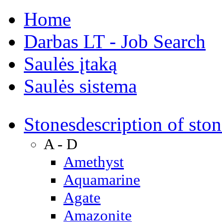
Home
Darbas LT - Job Search
Saulės įtaką
Saulės sistema
Stones
description of ston
A - D
Amethyst
Aquamarine
Agate
Amazonite