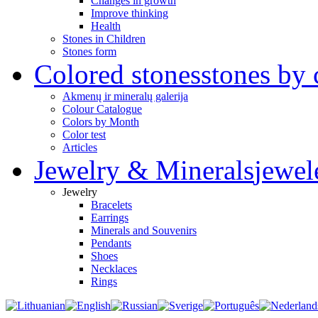
Changes in growth
Improve thinking
Health
Stones in Children
Stones form
Colored stones
stones by 
Akmenų ir mineralų galerija
Colour Catalogue
Colors by Month
Color test
Articles
Jewelry & Minerals
jewel
Jewelry
Bracelets
Earrings
Minerals and Souvenirs
Pendants
Shoes
Necklaces
Rings