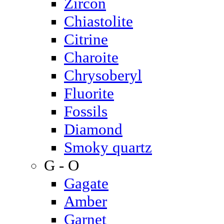
Zircon
Chiastolite
Citrine
Charoite
Chrysoberyl
Fluorite
Fossils
Diamond
Smoky quartz
G - O
Gagate
Amber
Garnet