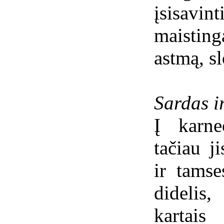
įsisavi
maistin
astmą, sl
Sardas i
Į karne
tačiau j
ir tamse
didelis
kartais