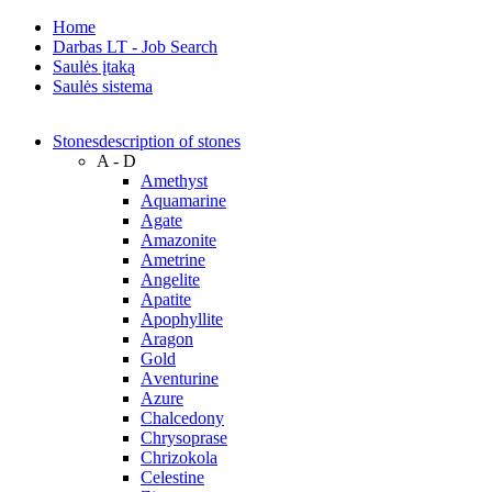
Home
Darbas LT - Job Search
Saulės įtaką
Saulės sistema
Stones
description of stones
A - D
Amethyst
Aquamarine
Agate
Amazonite
Ametrine
Angelite
Apatite
Apophyllite
Aragon
Gold
Аventurine
Azure
Chalcedony
Chrysoprase
Chrizokola
Celestine