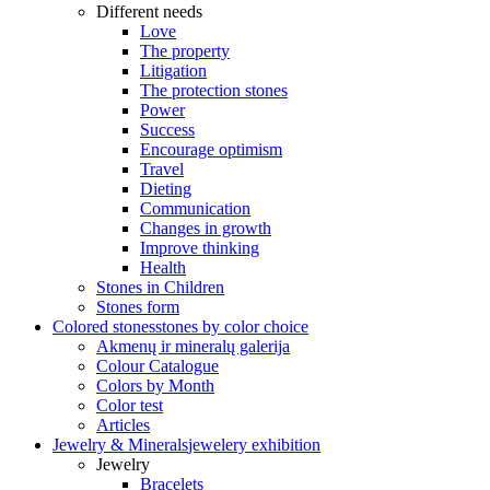
Different needs
Love
The property
Litigation
The protection stones
Power
Success
Encourage optimism
Travel
Dieting
Communication
Changes in growth
Improve thinking
Health
Stones in Children
Stones form
Colored stones
stones by color choice
Akmenų ir mineralų galerija
Colour Catalogue
Colors by Month
Color test
Articles
Jewelry & Minerals
jewelery exhibition
Jewelry
Bracelets