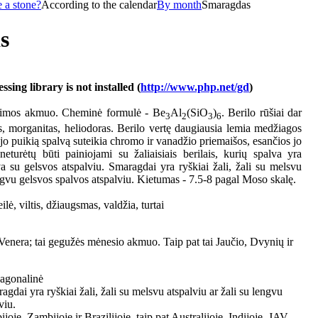
 a stone?
According to the calendar
By month
Smaragdas
s
ing library is not installed (
http://www.php.net/gd
)
šeimos akmuo. Cheminė formulė - Be
Al
(SiO
)
. Berilo rūšiai dar
3
2
3
6
, morganitas, heliodoras. Berilo vertę daugiausia lemia medžiagos
o puikią spalvą suteikia chromo ir vanadžio priemaišos, esančios jo
eturėtų būti painiojami su žaliaisiais berilais, kurių spalva yra
va su gelsvos atspalviu. Smaragdai yra ryškiai žali, žali su melsvu
engvu gelsvos spalvos atspalviu. Kietumas - 7.5-8 pagal Moso skalę.
lė, viltis, džiaugsmas, valdžia, turtai
Venera; tai gegužės mėnesio akmuo. Taip pat tai Jaučio, Dvynių ir
agonalinė
agdai yra ryškiai žali, žali su melsvu atspalviu ar žali su lengvu
viu.
joje, Zambijoje ir Brazilijoje, taip pat Australijoje, Indijoje, JAV,