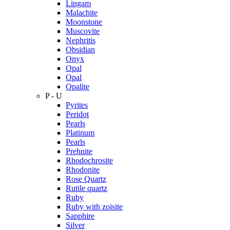
Lingam
Malachite
Moonstone
Muscovite
Nephritis
Obsidian
Onyx
Opal
Opal
Opalite
P - U
Pyrites
Peridot
Pearls
Platinum
Pearls
Prehnite
Rhodochrosite
Rhodonite
Rose Quartz
Rutile quartz
Ruby
Ruby with zoisite
Sapphire
Silver