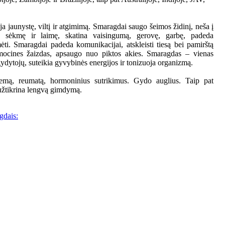
 jaunystę, viltį ir atgimimą. Smaragdai saugo šeimos židinį, neša į
, sėkmę ir laimę, skatina vaisingumą, gerovę, garbę, padeda
ėti. Smaragdai padeda komunikacijai, atskleisti tiesą bei pamirštą
mocines žaizdas, apsaugo nuo piktos akies. Smaragdas – vienas
 gydytojų, suteikia gyvybinės energijos ir tonizuoja organizmą.
zemą, reumatą, hormoninius sutrikimus. Gydo auglius. Taip pat
užtikrina lengvą gimdymą.
gdais: