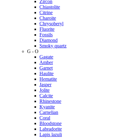
Zircon
Chiastolite
Citrine
Charoite
Chrysoberyl
Fluorite
Fossils
Diamond
Smoky quartz
G - O
Gagate
Amber
Garnet
Haulite
Hematite
Jasper
Jolite
Calcite
Rhinestone
Kyanite
Carnelian
Coral
Bloodstone
Labradorite
Lapis lazuli