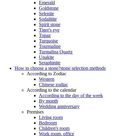
Emerald
Goldstone
Selenite
Sodalitite
Spirit stone
Tiger's eye
Topaz
Turquoise
Tourmaline
Turmalina Quartz
Unakite
Seraphinite
How to choose a stone?
stone selection methods
According to Zodiac
Western
Chinese zodiac
According to the calendar
According to the day of the week
By month
Wedding anniversary
Premises
Living room
Bedroom
Children's room
Work room, office