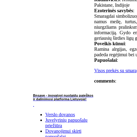
Pakistane, Indijoje
Ezoterinės savybės
:
Smaragdai simbolizuoja
namus meilę, turtus
niurgzliams pralinksm
informaciją. Gydo e
geriausių širdies ligų
Poveikis kūnui
:
Ramina alrgijas, eg
padeda regėjimui bei 
Papuošalai
:
Visos prekės su smara
comments
:
Bnsave - inovatyvi nuolaidų paieškos
ir dalinimosi platforma Lietuvoje!
Verslo dovanos
Juvelyrinių papuošalų
priežiūra
Dovanojimui skirti
papuošalai