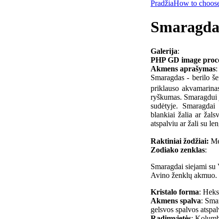
Pradžia
How to choose
Smaragda
Galerija
:
PHP GD image process
Akmens aprašymas
:
Smaragdas - berilo 
priklauso akvamarinas
ryškumas. Smaragdui j
sudėtyje. Smaragdai n
blankiai žalia ar žals
atspalviu ar žali su l
Raktiniai žodžiai:
Mei
Zodiako zenklas
:
Smaragdai siejami su 
Avino ženklų akmuo.
Kristalo forma
: Heks
Akmens spalva
: Smar
gelsvos spalvos atspal
Radimvietės
: Kolumbi