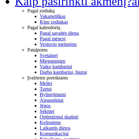
Kaip pasirinkti akmenį?
a
Pagal zodiaką
Vakarietiškas
Kinų zodiakas
Pagal kalendorių
Pagal savaitės dieną
Pagal mėnesį
Vestuvių metinėms
Patalpoms
Svetainei
Miegamajam
Vaikų kambariui
Darbo kambariui, biurui
Įvairiems poreikiams
Meilei
Turtui
Bylinėjimuisi
Apsauginiai
Jėgos
Sėkmei
Optimizmui skatinti
Kelionėms
Laikantis dietos
Komunikacijai