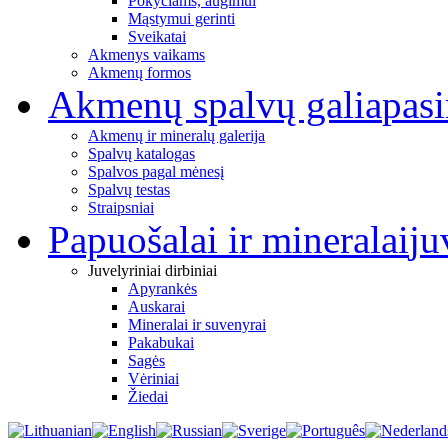
Pokyčiams, augimui
Mąstymui gerinti
Sveikatai
Akmenys vaikams
Akmenų formos
Akmenų spalvų galia
pas
Akmenų ir mineralų galerija
Spalvų katalogas
Spalvos pagal mėnesį
Spalvų testas
Straipsniai
Papuošalai ir mineralai
ju
Juvelyriniai dirbiniai
Apyrankės
Auskarai
Mineralai ir suvenyrai
Pakabukai
Sagės
Vėriniai
Žiedai