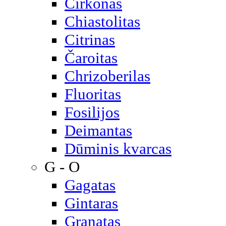
Cirkonas
Chiastolitas
Citrinas
Čaroitas
Chrizoberilas
Fluoritas
Fosilijos
Deimantas
Dūminis kvarcas
G - O
Gagatas
Gintaras
Granatas