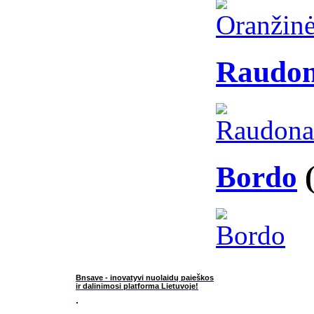
Raudo
Bordo
Bnsave - inovatyvi nuolaidų paieškos
ir dalinimosi platforma Lietuvoje!