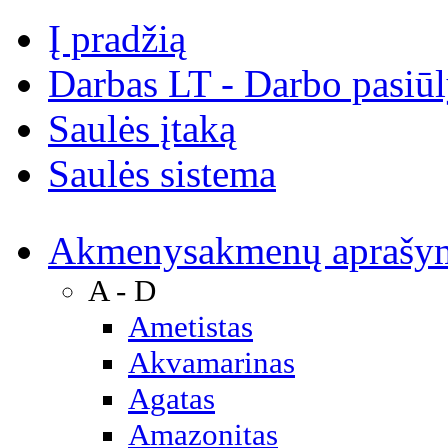
Į pradžią
Darbas LT - Darbo pasiū
Saulės įtaką
Saulės sistema
Akmenys
akmenų aprašy
A - D
Ametistas
Akvamarinas
Agatas
Amazonitas