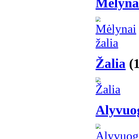
Mėlynai
Žalia
(
Alyvuog