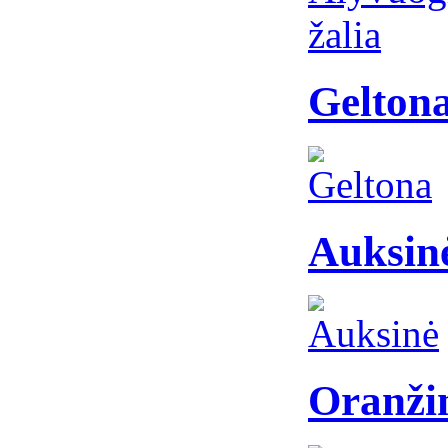
Gelton
Auksin
Oranži