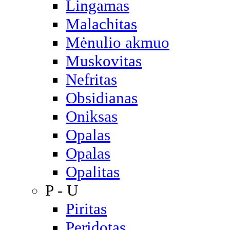
Lingamas
Malachitas
Mėnulio akmuo
Muskovitas
Nefritas
Obsidianas
Oniksas
Opalas
Opalas
Opalitas
P - U
Piritas
Peridotas