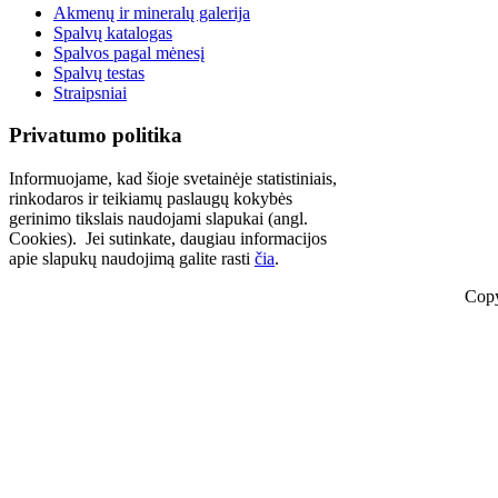
Akmenų ir mineralų galerija
Spalvų katalogas
Spalvos pagal mėnesį
Spalvų testas
Straipsniai
Privatumo politika
Informuojame, kad šioje svetainėje statistiniais,
rinkodaros ir teikiamų paslaugų kokybės
gerinimo tikslais naudojami slapukai (angl.
Cookies). Jei sutinkate, daugiau informacijos
apie slapukų naudojimą galite rasti
čia
.
Copy