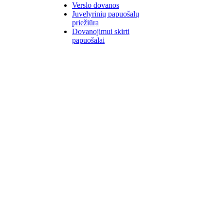
Verslo dovanos
Juvelyrinių papuošalų
priežiūra
Dovanojimui skirti
papuošalai