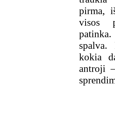
pirma, i
visos p
patinka
spalva. 
kokia da
antroji
sprendim