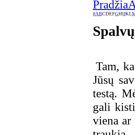
Pradžia
A
#
A
B
C
D
E
F
G
H
I
J
K
L
Spalvų
Tam, ka
Jūsų savi
testą. M
gali kist
viena ar
traukia