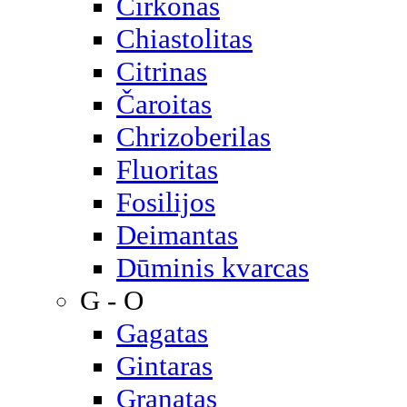
Cirkonas
Chiastolitas
Citrinas
Čaroitas
Chrizoberilas
Fluoritas
Fosilijos
Deimantas
Dūminis kvarcas
G - O
Gagatas
Gintaras
Granatas