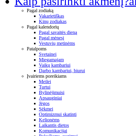
Kaip pasirinkti akmenį?
a
Pagal zodiaką
Vakarietiškas
Kinų zodiakas
Pagal kalendorių
Pagal savaitės dieną
Pagal mėnesį
Vestuvių metinėms
Patalpoms
Svetainei
Miegamajam
Vaikų kambariui
Darbo kambariui, biurui
Įvairiems poreikiams
Meilei
Turtui
Bylinėjimuisi
Apsauginiai
Jėgos
Sėkmei
Optimizmui skatinti
Kelionėms
Laikantis dietos
Komunikacijai