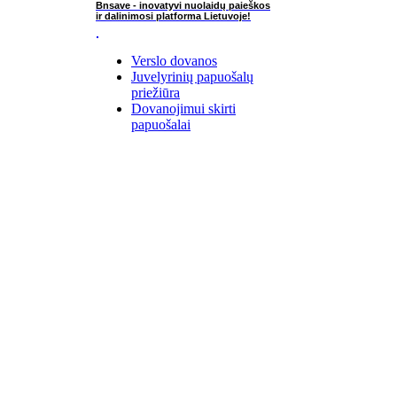
Bnsave - inovatyvi nuolaidų paieškos
ir dalinimosi platforma Lietuvoje!
Verslo dovanos
Juvelyrinių papuošalų
priežiūra
Dovanojimui skirti
papuošalai