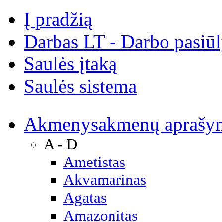
Į pradžią
Darbas LT - Darbo pasiū
Saulės įtaką
Saulės sistema
Akmenys
akmenų aprašy
A - D
Ametistas
Akvamarinas
Agatas
Amazonitas