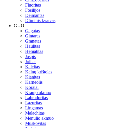
Fluoritas
Fosilijos
Deimantas
Dūminis kvarcas
G - O
Gagatas
Gintaras
Granatas
Haulitas
Hematitas
Jaspis
Jolitas
Kalcitas
Kalnų krištolas
Kianitas
Karneolis
Koralai
Kraujo akmuo
Labradoritas
Lazuritas
Lingamas
Malachitas
Mėnulio akmuo
Muskovitas