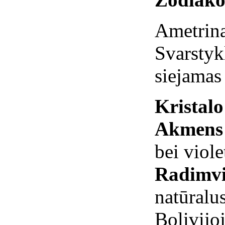
Ametrina
Svarstyk
siejamas
Kristal
Akmens 
bei viole
Radimvi
natūralu
Bolivijoj