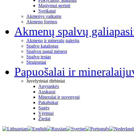
Pokyčiams, augimui
Mąstymui gerinti
Sveikatai
Akmenys vaikams
Akmenų formos
Akmenų spalvų galia
pas
Akmenų ir mineralų galerija
Spalvų katalogas
Spalvos pagal mėnesį
Spalvų testas
Straipsniai
Papuošalai ir mineralai
ju
Juvelyriniai dirbiniai
Apyrankės
Auskarai
Mineralai ir suvenyrai
Pakabukai
Sagės
Vėriniai
Žiedai