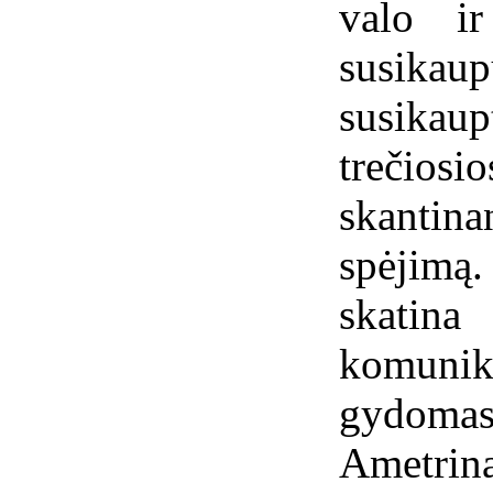
valo ir
susikau
susika
trečios
skantina
spėjimą.
skat
komunik
gydoma
Ametrina