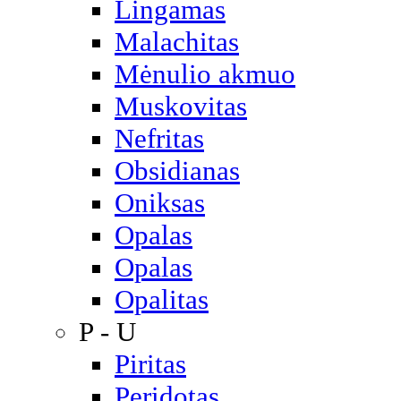
Lingamas
Malachitas
Mėnulio akmuo
Muskovitas
Nefritas
Obsidianas
Oniksas
Opalas
Opalas
Opalitas
P - U
Piritas
Peridotas