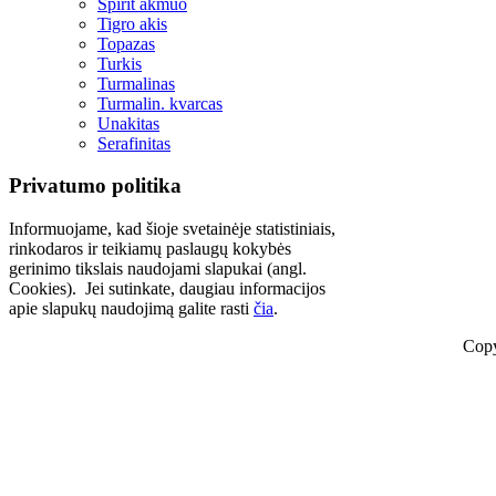
Spirit akmuo
Tigro akis
Topazas
Turkis
Turmalinas
Turmalin. kvarcas
Unakitas
Serafinitas
Privatumo politika
Informuojame, kad šioje svetainėje statistiniais,
rinkodaros ir teikiamų paslaugų kokybės
gerinimo tikslais naudojami slapukai (angl.
Cookies). Jei sutinkate, daugiau informacijos
apie slapukų naudojimą galite rasti
čia
.
Copy