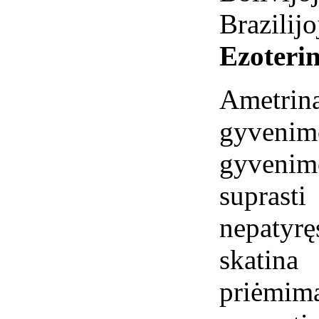
Brazilijo
Ezoterin
Ametr
gyveni
gyvenim
suprast
nepaty
skatin
priėmi