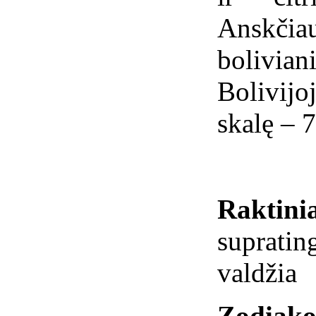
Anskč
bolivi
Bolivij
skalę – 7
Raktini
supratin
valdžia
Zodiako