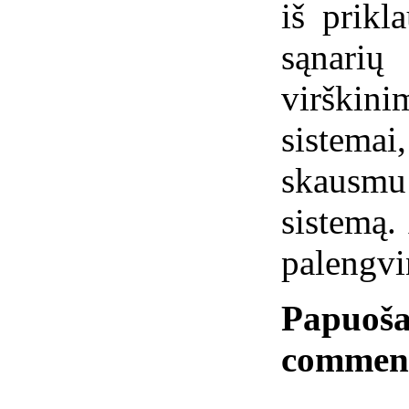
iš prikl
sąnari
virškini
sistemai
skausm
sistemą.
palengvi
Papuoša
commen