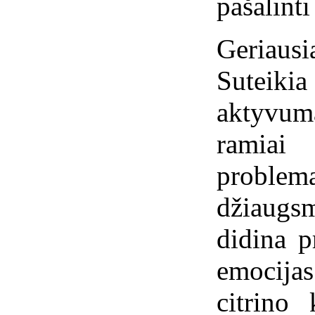
pašalinti
Geriaus
Suteikia
aktyvumą
ramiai 
problem
džiaugs
didina p
emocijas 
citrino