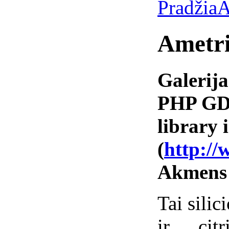
Pradžia
A
Ametr
Galerija
PHP GD 
library i
(
http://
Akmens
Tai silic
ir citr