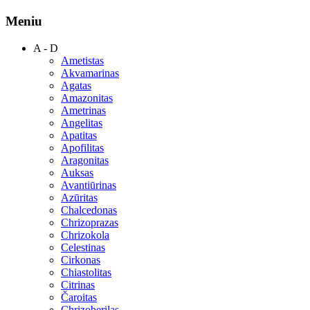
Meniu
A - D
Ametistas
Akvamarinas
Agatas
Amazonitas
Ametrinas
Angelitas
Apatitas
Apofilitas
Aragonitas
Auksas
Avantiūrinas
Azūritas
Chalcedonas
Chrizoprazas
Chrizokola
Celestinas
Cirkonas
Chiastolitas
Citrinas
Čaroitas
Chrizoberilas