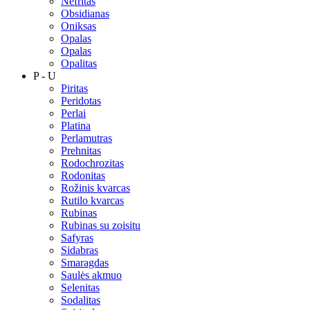
Nefritas
Obsidianas
Oniksas
Opalas
Opalas
Opalitas
P - U
Piritas
Peridotas
Perlai
Platina
Perlamutras
Prehnitas
Rodochrozitas
Rodonitas
Rožinis kvarcas
Rutilo kvarcas
Rubinas
Rubinas su zoisitu
Safyras
Sidabras
Smaragdas
Saulės akmuo
Selenitas
Sodalitas