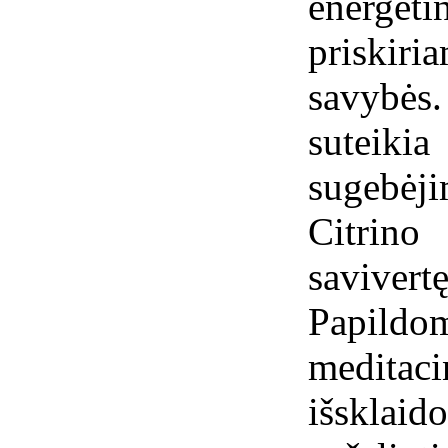
energe
priskir
savybės
suteiki
sugebėji
Citrin
savivert
Papildo
meditaci
išsklaid