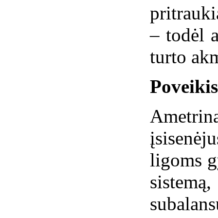
pritrauki
– todėl 
turto ak
Poveiki
Ametri
įsisenė
ligoms g
siste
subalans